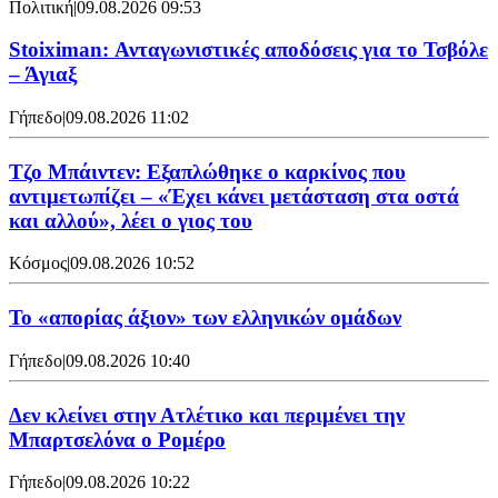
Πολιτική
|
09.08.2026 09:53
Stoiximan: Ανταγωνιστικές αποδόσεις για το Τσβόλε
– Άγιαξ
Γήπεδο
|
09.08.2026 11:02
Τζο Μπάιντεν: Εξαπλώθηκε ο καρκίνος που
αντιμετωπίζει – «Έχει κάνει μετάσταση στα οστά
και αλλού», λέει ο γιος του
Κόσμος
|
09.08.2026 10:52
Το «απορίας άξιον» των ελληνικών ομάδων
Γήπεδο
|
09.08.2026 10:40
Δεν κλείνει στην Ατλέτικο και περιμένει την
Μπαρτσελόνα ο Ρομέρο
Γήπεδο
|
09.08.2026 10:22