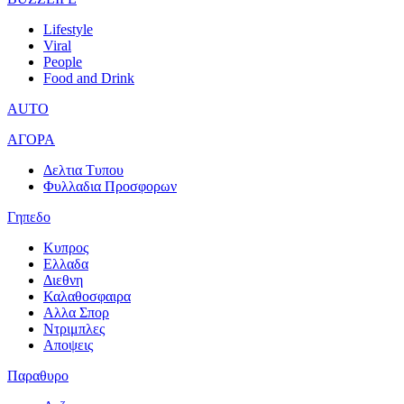
Lifestyle
Viral
People
Food and Drink
AUTO
ΑΓΟΡΑ
Δελτια Τυπου
Φυλλαδια Προσφορων
Γηπεδο
Κυπρος
Ελλαδα
Διεθνη
Καλαθοσφαιρα
Αλλα Σπορ
Ντριμπλες
Αποψεις
Παραθυρο