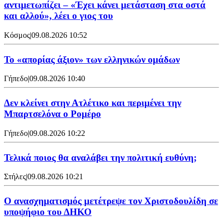
αντιμετωπίζει – «Έχει κάνει μετάσταση στα οστά
και αλλού», λέει ο γιος του
Κόσμος
|
09.08.2026 10:52
Το «απορίας άξιον» των ελληνικών ομάδων
Γήπεδο
|
09.08.2026 10:40
Δεν κλείνει στην Ατλέτικο και περιμένει την
Μπαρτσελόνα ο Ρομέρο
Γήπεδο
|
09.08.2026 10:22
Τελικά ποιος θα αναλάβει την πολιτική ευθύνη;
Στήλες
|
09.08.2026 10:21
Ο ανασχηματισμός μετέτρεψε τον Χριστοδουλίδη σε
υποψήφιο του ΔΗΚΟ