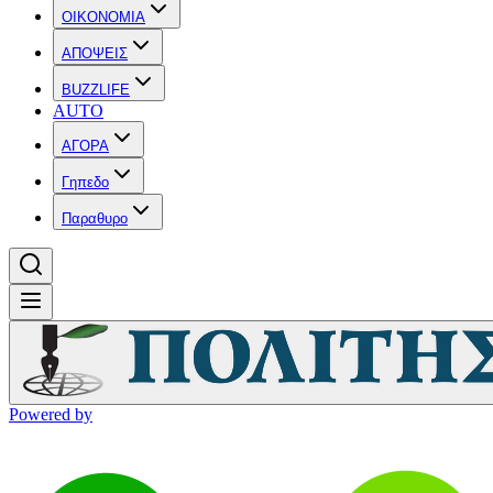
OIKONOMIA
ΑΠΟΨΕΙΣ
BUZZLIFE
AUTO
ΑΓΟΡΑ
Γηπεδο
Παραθυρο
Powered by