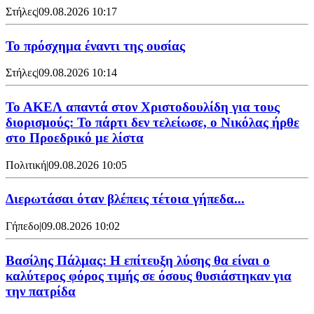
Στήλες
|
09.08.2026 10:17
Το πρόσχημα έναντι της ουσίας
Στήλες
|
09.08.2026 10:14
Το ΑΚΕΛ απαντά στον Χριστοδουλίδη για τους
διορισμούς: Το πάρτι δεν τελείωσε, ο Νικόλας ήρθε
στο Προεδρικό με λίστα
Πολιτική
|
09.08.2026 10:05
Διερωτάσαι όταν βλέπεις τέτοια γήπεδα...
Γήπεδο
|
09.08.2026 10:02
Βασίλης Πάλμας: Η επίτευξη λύσης θα είναι ο
καλύτερος φόρος τιμής σε όσους θυσιάστηκαν για
την πατρίδα