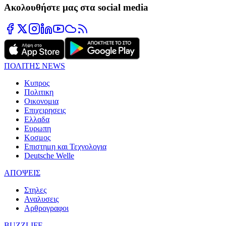
Ακολουθήστε μας στα social media
ΠΟΛΙΤΗΣ NEWS
Κυπρος
Πολιτικη
Οικονομια
Επιχειρησεις
Ελλαδα
Ευρωπη
Κοσμος
Επιστημη και Τεχνολογια
Deutsche Welle
ΑΠΟΨΕΙΣ
Στηλες
Αναλυσεις
Αρθρογραφοι
BUZZLIFE