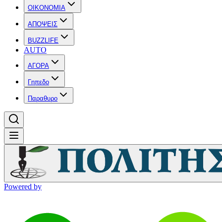
OIKONOMIA
ΑΠΟΨΕΙΣ
BUZZLIFE
AUTO
ΑΓΟΡΑ
Γηπεδο
Παραθυρο
Powered by