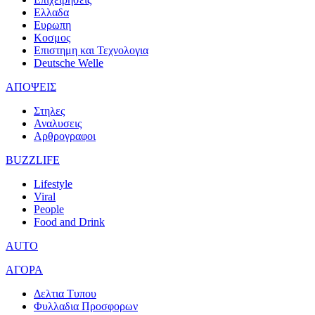
Ελλαδα
Ευρωπη
Κοσμος
Επιστημη και Τεχνολογια
Deutsche Welle
ΑΠΟΨΕΙΣ
Στηλες
Αναλυσεις
Αρθρογραφοι
BUZZLIFE
Lifestyle
Viral
People
Food and Drink
AUTO
ΑΓΟΡΑ
Δελτια Τυπου
Φυλλαδια Προσφορων