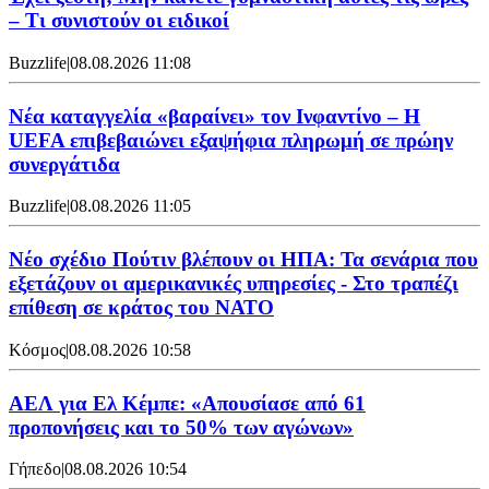
– Τι συνιστούν οι ειδικοί
Buzzlife
|
08.08.2026 11:08
Νέα καταγγελία «βαραίνει» τον Ινφαντίνο – Η
UEFA επιβεβαιώνει εξαψήφια πληρωμή σε πρώην
συνεργάτιδα
Buzzlife
|
08.08.2026 11:05
Νέο σχέδιο Πούτιν βλέπουν οι ΗΠΑ: Τα σενάρια που
εξετάζουν οι αμερικανικές υπηρεσίες - Στο τραπέζι
επίθεση σε κράτος του ΝΑΤΟ
Κόσμος
|
08.08.2026 10:58
ΑΕΛ για Ελ Κέμπε: «Απουσίασε από 61
προπονήσεις και το 50% των αγώνων»
Γήπεδο
|
08.08.2026 10:54