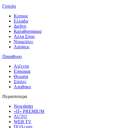
Γηπεδο
Κυπρος
Ελλαδα
Διεθνη
Καλαθοσφαιρα
Αλλα Σπορ
Ντριμπλες
Αποψεις
Παραθυρο
Ατζεντα
Επικαιρα
Θεματα
Στηλες
Αποθηκη
Περισσοτερα
Newsletter
«Π» PREMIUM
AUTO
WEB TV
ΠΟΛcasts