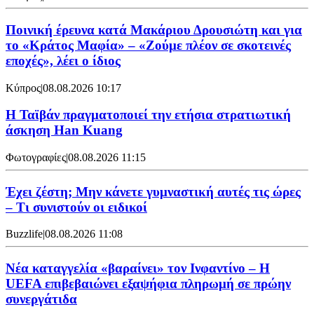
Ποινική έρευνα κατά Μακάριου Δρουσιώτη και για
το «Κράτος Μαφία» – «Ζούμε πλέον σε σκοτεινές
εποχές», λέει ο ίδιος
Κύπρος
|
08.08.2026 10:17
Η Ταϊβάν πραγματοποιεί την ετήσια στρατιωτική
άσκηση Han Kuang
Φωτογραφίες
|
08.08.2026 11:15
Έχει ζέστη; Μην κάνετε γυμναστική αυτές τις ώρες
– Τι συνιστούν οι ειδικοί
Buzzlife
|
08.08.2026 11:08
Νέα καταγγελία «βαραίνει» τον Ινφαντίνο – Η
UEFA επιβεβαιώνει εξαψήφια πληρωμή σε πρώην
συνεργάτιδα