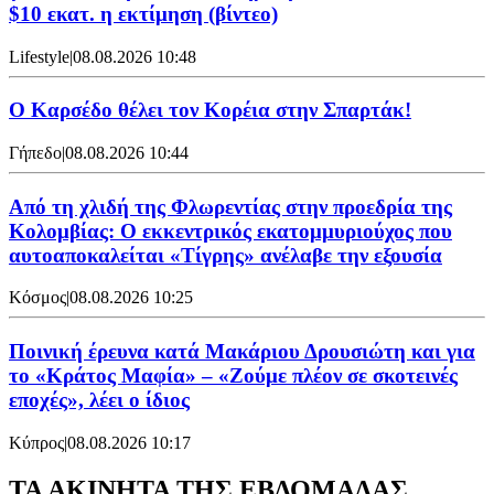
$10 εκατ. η εκτίμηση (βίντεο)
Lifestyle
|
08.08.2026 10:48
Ο Καρσέδο θέλει τον Κορέια στην Σπαρτάκ!
Γήπεδο
|
08.08.2026 10:44
Από τη χλιδή της Φλωρεντίας στην προεδρία της
Κολομβίας: Ο εκκεντρικός εκατομμυριούχος που
αυτοαποκαλείται «Τίγρης» ανέλαβε την εξουσία
Κόσμος
|
08.08.2026 10:25
Ποινική έρευνα κατά Μακάριου Δρουσιώτη και για
το «Κράτος Μαφία» – «Ζούμε πλέον σε σκοτεινές
εποχές», λέει ο ίδιος
Κύπρος
|
08.08.2026 10:17
ΤΑ ΑΚΙΝΗΤΑ ΤΗΣ ΕΒΔΟΜΑΔΑΣ