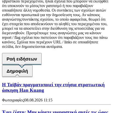
υβριστικού περιεχομένου, ή/και σχόλια που μπορούν να εκληφθεί
ότι υποκινούν το μίσος/τον ρατσισμό ή που παραβιάζουν
οποιαδήποτε άλλη νομοθεσία. Οι συντάκτες των σχολίων αυτών
ευθύνονται προσωπικά για την δημοσίευση τους. Αν κάποιος
αναγνώστης/συντάκτης σχολίου, το οποίο αφαιρείται, θεωρεί ότι
έχει στοιχεία που αποδεικνύουν το αληθές του περιεχομένου του,
μπορεί να τα αποστείλει στην διεύθυνση της ιστοσελίδας για να
διερευνηθούν. Προτρέπουμε τους αναγνώστες μας να κάνουν
report / flag σχόλια που πιστεύουν ότι παραβιάζουν τους πιο πάνω
κανόνες. Σχόλια που περιέχουν URL / links σε οποιαδήποτε
σελίδα, δεν δημοσιεύονται αυτόματα.
Ροή ειδήσεων
Δημοφιλή
Η Ταϊβάν πραγματοποιεί την ετήσια στρατιωτική
άσκηση Han Kuang
Φωτογραφίες
|
08.08.2026 11:15
Έχει ζέστη; Μην κάνετε γυμναστική αυτές τις ώρες