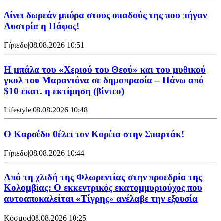
Δίνει δωρεάν μπύρα στους οπαδούς της που πήγαν
Αυστρία η Πάφος!
Γήπεδο
|
08.08.2026 10:51
Η μπάλα του «Χεριού του Θεού» και του μυθικού
γκολ του Μαραντόνα σε δημοπρασία – Πάνω από
$10 εκατ. η εκτίμηση (βίντεο)
Lifestyle
|
08.08.2026 10:48
Ο Καρσέδο θέλει τον Κορέια στην Σπαρτάκ!
Γήπεδο
|
08.08.2026 10:44
Από τη χλιδή της Φλωρεντίας στην προεδρία της
Κολομβίας: Ο εκκεντρικός εκατομμυριούχος που
αυτοαποκαλείται «Τίγρης» ανέλαβε την εξουσία
Κόσμος
|
08.08.2026 10:25