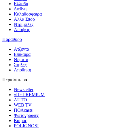
Ελλαδα
Διεθνη
Καλαθοσφαιρα
Αλλα Σπορ
Ντριμπλες
Αποψεις
Παραθυρο
Ατζεντα
Επικαιρα
Θεματα
Στηλες
Αποθηκη
Περισσοτερα
Newsletter
«Π» PREMIUM
AUTO
WEB TV
ΠΟΛcasts
Φωτογραφιες
Καιρος
POLIGNOSI