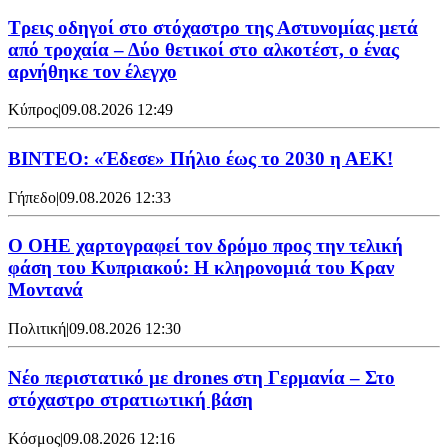
Τρεις οδηγοί στο στόχαστρο της Αστυνομίας μετά
από τροχαία – Δύο θετικοί στο αλκοτέστ, ο ένας
αρνήθηκε τον έλεγχο
Κύπρος
|
09.08.2026 12:49
ΒΙΝΤΕΟ: «Έδεσε» Πήλιο έως το 2030 η ΑΕΚ!
Γήπεδο
|
09.08.2026 12:33
Ο ΟΗΕ χαρτογραφεί τον δρόμο προς την τελική
φάση του Κυπριακού: Η κληρονομιά του Κραν
Μοντανά
Πολιτική
|
09.08.2026 12:30
Νέο περιστατικό με drones στη Γερμανία – Στο
στόχαστρο στρατιωτική βάση
Κόσμος
|
09.08.2026 12:16