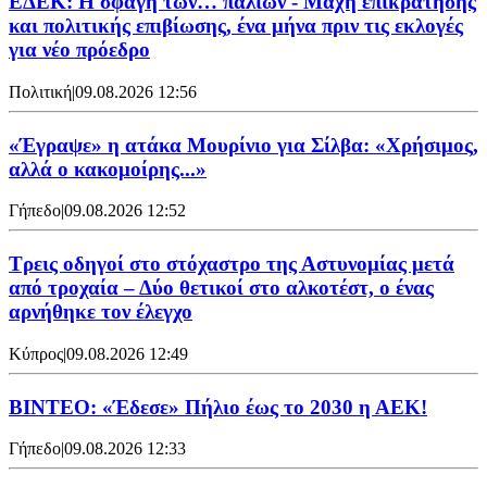
ΕΔΕΚ: Η σφαγή των… παλιών - Μάχη επικράτησης
και πολιτικής επιβίωσης, ένα μήνα πριν τις εκλογές
για νέο πρόεδρο
Πολιτική
|
09.08.2026 12:56
«Έγραψε» η ατάκα Μουρίνιο για Σίλβα: «Χρήσιμος,
αλλά ο κακομοίρης...»
Γήπεδο
|
09.08.2026 12:52
Τρεις οδηγοί στο στόχαστρο της Αστυνομίας μετά
από τροχαία – Δύο θετικοί στο αλκοτέστ, ο ένας
αρνήθηκε τον έλεγχο
Κύπρος
|
09.08.2026 12:49
ΒΙΝΤΕΟ: «Έδεσε» Πήλιο έως το 2030 η ΑΕΚ!
Γήπεδο
|
09.08.2026 12:33