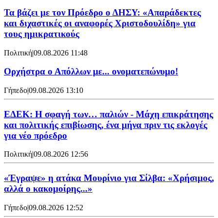
Τα βάζει με τον Πρόεδρο ο ΔΗΣΥ: «Απαράδεκτες
και διχαστικές οι αναφορές Χριστοδουλίδη» για
τους ημικρατικούς
Πολιτική
|
09.08.2026 11:48
Ορχήστρα o Aπόλλων με... ονοματεπώνυμο!
Γήπεδο
|
09.08.2026 13:10
ΕΔΕΚ: Η σφαγή των… παλιών - Μάχη επικράτησης
και πολιτικής επιβίωσης, ένα μήνα πριν τις εκλογές
για νέο πρόεδρο
Πολιτική
|
09.08.2026 12:56
«Έγραψε» η ατάκα Μουρίνιο για Σίλβα: «Χρήσιμος,
αλλά ο κακομοίρης...»
Γήπεδο
|
09.08.2026 12:52