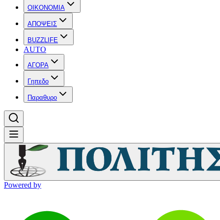
OIKONOMIA
ΑΠΟΨΕΙΣ
BUZZLIFE
AUTO
ΑΓΟΡΑ
Γηπεδο
Παραθυρο
Powered by