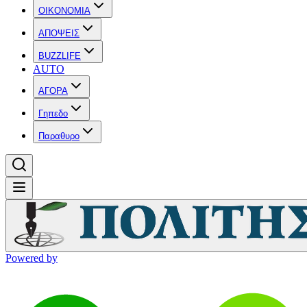
OIKONOMIA
ΑΠΟΨΕΙΣ
BUZZLIFE
AUTO
ΑΓΟΡΑ
Γηπεδο
Παραθυρο
Powered by