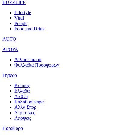
BUZZLIFE
Lifestyle
Viral
People
Food and Drink
AUTO
ΑΓΟΡΑ
Δελτια Τυπου
Φυλλαδια Προσφορων
Γηπεδο
Κυπρος
Ελλαδα
Διεθνη
Καλαθοσφαιρα
Αλλα Σπορ
Ντριμπλες
Αποψεις
Παραθυρο