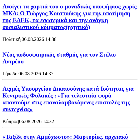
Ανοίγει τα χαρτιά του ο μοναδικός υποψήφιος χωρίς
ΜΚΔ: Ο Γιώργος Κουττούκης για την υποτίμηση
της ΕΔΕΚ, τα εσωτερικά και την ανάγκη
σοσιαλιστικού κόμματος(ηχητικό)
Πολιτική
|
06.08.2026 14:38
Νέος ποδοσφαιρικός σταθμός για τον Στέλιο
Αντρέου
Γήπεδο
|
06.08.2026 14:37
Αιχμές Υπουργείου Δικαιοσύνης κατά Ισότητας για
Κεντρικές Φυλακές : «Για τελευταία φορά
απαντούμε στις επαναλαμβανόμενες επιστολές της
συντεχνίας»
Κύπρος
|
06.08.2026 14:32
«Ταξίδι στην Αμμόχωστο»: Μαρτυρίες, αρχειακό