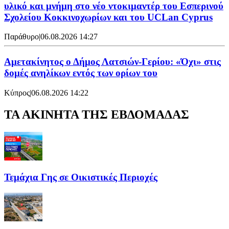
υλικό και μνήμη στο νέο ντοκιμαντέρ του Εσπερινού
Σχολείου Κοκκινοχωρίων και του UCLan Cyprus
Παράθυρο
|
06.08.2026 14:27
Αμετακίνητος ο Δήμος Λατσιών-Γερίου: «Όχι» στις
δομές ανηλίκων εντός των ορίων του
Κύπρος
|
06.08.2026 14:22
ΤΑ ΑΚΙΝΗΤΑ ΤΗΣ ΕΒΔΟΜΑΔΑΣ
Τεμάχια Γης σε Οικιστικές Περιοχές