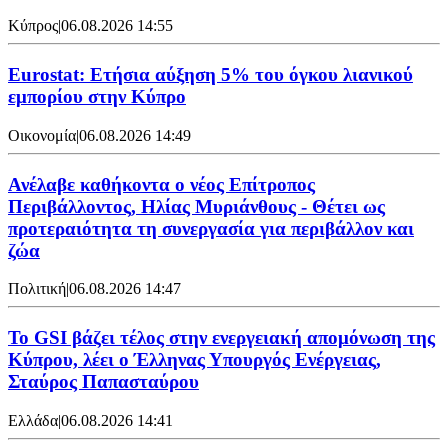
Κύπρος
|
06.08.2026 14:55
Eurostat: Ετήσια αύξηση 5% του όγκου λιανικού
εμπορίου στην Κύπρο
Οικονομία
|
06.08.2026 14:49
Ανέλαβε καθήκοντα ο νέος Επίτροπος
Περιβάλλοντος, Ηλίας Μυριάνθους - Θέτει ως
προτεραιότητα τη συνεργασία για περιβάλλον και
ζώα
Πολιτική
|
06.08.2026 14:47
Το GSI βάζει τέλος στην ενεργειακή απομόνωση της
Κύπρου, λέει ο Έλληνας Υπουργός Ενέργειας,
Σταύρος Παπασταύρου
Ελλάδα
|
06.08.2026 14:41