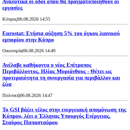
Αναλυτικά οι οδοί όπου θα πραγματοποιηθούν οι
εργασίες
Κύπρος
|
06.08.2026 14:55
Eurostat: Ετήσια αύξηση 5% του όγκου λιανικού
εμπορίου στην Κύπρο
Οικονομία
|
06.08.2026 14:49
Ανέλαβε καθήκοντα ο νέος Επίτροπος
Περιβάλλοντος, Ηλίας Μυριάνθους - Θέτει ως
προτεραιότητα τη συνεργασία για περιβάλλον και
ζώα
Πολιτική
|
06.08.2026 14:47
Το GSI βάζει τέλος στην ενεργειακή απομόνωση της
Κύπρου, λέει ο Έλληνας Υπουργός Ενέργειας,
Σταύρος Παπασταύρου