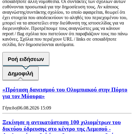
οποιαδήποτε άλλη νομοθεσία. Οι συντάκτες των σχολίων αυτών
ευθύνονται προσωπικά για την δημοσίευση τους. Αν κάποιος
αναγνώστης/συντάκτης σχολίου, το οποίο αφαιρείται, θεωρεί ότι
έχει στοιχεία που αποδεικνύουν το αληθές του περιεχομένου του,
μπορεί να τα αποστείλει στην διεύθυνση της ιστοσελίδας για να
διερευνηθούν. Προτρέπουμε τους αναγνώστες μας να κάνουν
report / flag σχόλια που πιστεύουν ότι παραβιάζουν τους πιο πάνω
κανόνες. Σχόλια που περιέχουν URL / links σε οποιαδήποτε
σελίδα, δεν δημοσιεύονται αυτόματα.
Ροή ειδήσεων
Δημοφιλή
«Πρόταση δανεισμού του Ολυμπιακού στην Πόρτο
για τον Μόουρα»
Γήπεδο
|
06.08.2026 15:09
Ξεκίνησε η αντικατάσταση 100 χιλιομέτρων του
δικτύου ύδρευσης στο κέντρο της Λεμεσού -