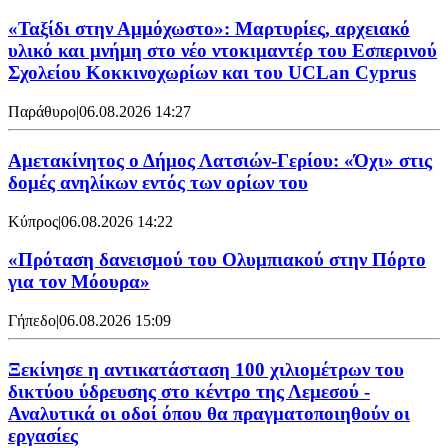
«Ταξίδι στην Αμμόχωστο»: Μαρτυρίες, αρχειακό
υλικό και μνήμη στο νέο ντοκιμαντέρ του Εσπερινού
Σχολείου Κοκκινοχωρίων και του UCLan Cyprus
Παράθυρο
|
06.08.2026 14:27
Αμετακίνητος ο Δήμος Λατσιών-Γερίου: «Όχι» στις
δομές ανηλίκων εντός των ορίων του
Κύπρος
|
06.08.2026 14:22
«Πρόταση δανεισμού του Ολυμπιακού στην Πόρτο
για τον Μόουρα»
Γήπεδο
|
06.08.2026 15:09
Ξεκίνησε η αντικατάσταση 100 χιλιομέτρων του
δικτύου ύδρευσης στο κέντρο της Λεμεσού -
Αναλυτικά οι οδοί όπου θα πραγματοποιηθούν οι
εργασίες