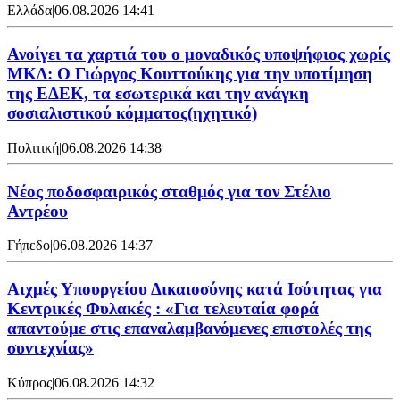
Ελλάδα
|
06.08.2026 14:41
Ανοίγει τα χαρτιά του ο μοναδικός υποψήφιος χωρίς
ΜΚΔ: Ο Γιώργος Κουττούκης για την υποτίμηση
της ΕΔΕΚ, τα εσωτερικά και την ανάγκη
σοσιαλιστικού κόμματος(ηχητικό)
Πολιτική
|
06.08.2026 14:38
Νέος ποδοσφαιρικός σταθμός για τον Στέλιο
Αντρέου
Γήπεδο
|
06.08.2026 14:37
Αιχμές Υπουργείου Δικαιοσύνης κατά Ισότητας για
Κεντρικές Φυλακές : «Για τελευταία φορά
απαντούμε στις επαναλαμβανόμενες επιστολές της
συντεχνίας»
Κύπρος
|
06.08.2026 14:32