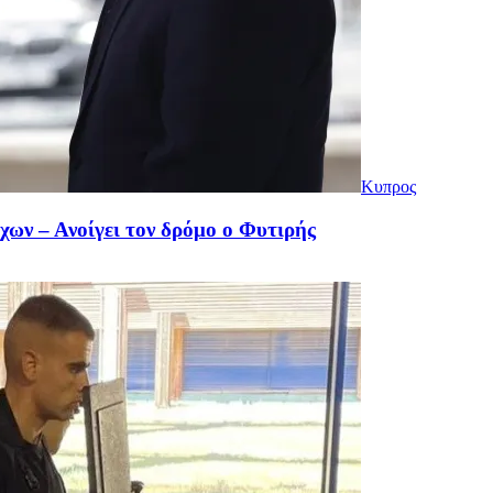
Κυπρος
χων – Ανοίγει τον δρόμο ο Φυτιρής