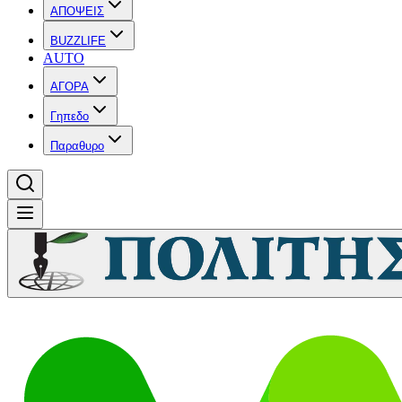
ΑΠΟΨΕΙΣ
BUZZLIFE
AUTO
ΑΓΟΡΑ
Γηπεδο
Παραθυρο