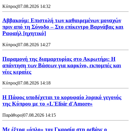
Κύπρος
|
07.08.2026 14:32
Αββακούμ: Επιστολή των καθαιρεμένων μοναχών
πριν από τη Σύνοδο – Στο επίκεντρο Βαρνάβας και
Ραφαήλ [ηχητικό]
Κύπρος
|
07.08.2026 14:27
Παραμονή της διαμαρτυρίας στο Ακρωτήρι: Η
απάντηση των Βάσεων για καρκίνο, εκπομπές και
νέες κεραίες
Κύπρος
|
07.08.2026 14:18
Η Πάφος υποδέχεται το κορυφαίο λυρικό γεγονός
της Κύπρου με το «L'Elisir d'Amore»
Παράθυρο
|
07.08.2026 14:15
Mε έξτρα «όπλο» τον Γκαρσία στη ρεβάνς ο