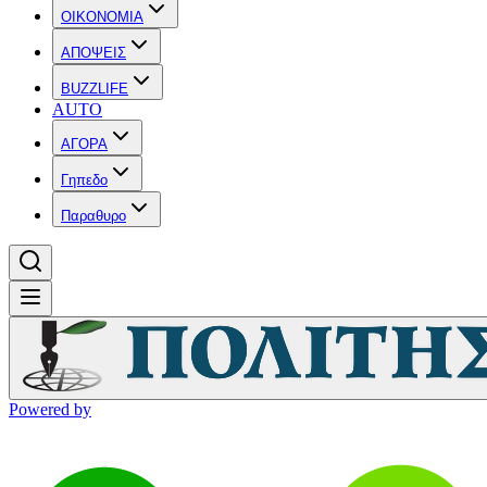
OIKONOMIA
ΑΠΟΨΕΙΣ
BUZZLIFE
AUTO
ΑΓΟΡΑ
Γηπεδο
Παραθυρο
Powered by