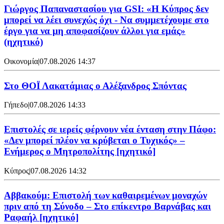
Γιώργος Παπαναστασίου για GSI: «Η Κύπρος δεν
μπορεί να λέει συνεχώς όχι - Να συμμετέχουμε στο
έργο για να μη αποφασίζουν άλλοι για εμάς»
(ηχητικό)
Οικονομία
|
07.08.2026 14:37
Στο ΘΟΪ Λακατάμιας ο Αλέξανδρος Σπόντας
Γήπεδο
|
07.08.2026 14:33
Επιστολές σε ιερείς φέρνουν νέα ένταση στην Πάφο:
«Δεν μπορεί πλέον να κρύβεται ο Τυχικός» –
Ενήμερος ο Μητροπολίτης [ηχητικό]
Κύπρος
|
07.08.2026 14:32
Αββακούμ: Επιστολή των καθαιρεμένων μοναχών
πριν από τη Σύνοδο – Στο επίκεντρο Βαρνάβας και
Ραφαήλ [ηχητικό]