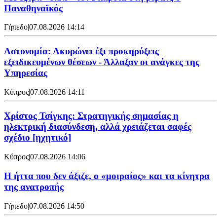
Παναθηναϊκός
Γήπεδο
|
07.08.2026 14:14
Αστυνομία: Ακυρώνει έξι προκηρύξεις
εξειδικευμένων θέσεων - Άλλαξαν οι ανάγκες της
Υπηρεσίας
Κύπρος
|
07.08.2026 14:11
Χρίστος Τσίγκης: Στρατηγικής σημασίας η
ηλεκτρική διασύνδεση, αλλά χρειάζεται σαφές
σχέδιο [ηχητικό]
Κύπρος
|
07.08.2026 14:06
Η ήττα που δεν άξιζε, ο «μοιραίος» και τα κίνητρα
της ανατροπής
Γήπεδο
|
07.08.2026 14:50