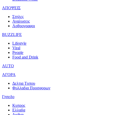
ΑΠΟΨΕΙΣ
Στηλες
Αναλυσεις
Αρθρογραφοι
BUZZLIFE
Lifestyle
Viral
People
Food and Drink
AUTO
ΑΓΟΡΑ
Δελτια Τυπου
Φυλλαδια Προσφορων
Γηπεδο
Κυπρος
Ελλαδα
Διεθνη