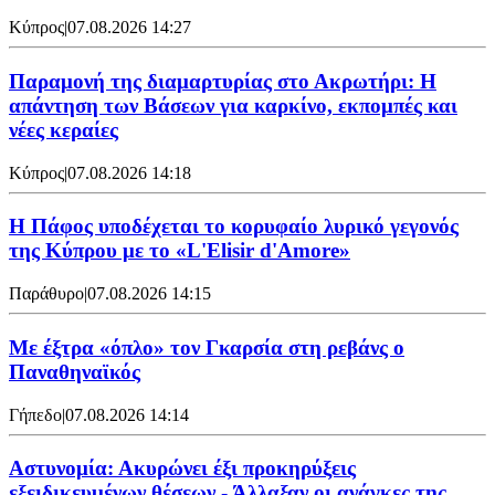
Κύπρος
|
07.08.2026 14:27
Παραμονή της διαμαρτυρίας στο Ακρωτήρι: Η
απάντηση των Βάσεων για καρκίνο, εκπομπές και
νέες κεραίες
Κύπρος
|
07.08.2026 14:18
Η Πάφος υποδέχεται το κορυφαίο λυρικό γεγονός
της Κύπρου με το «L'Elisir d'Amore»
Παράθυρο
|
07.08.2026 14:15
Mε έξτρα «όπλο» τον Γκαρσία στη ρεβάνς ο
Παναθηναϊκός
Γήπεδο
|
07.08.2026 14:14
Αστυνομία: Ακυρώνει έξι προκηρύξεις
εξειδικευμένων θέσεων - Άλλαξαν οι ανάγκες της