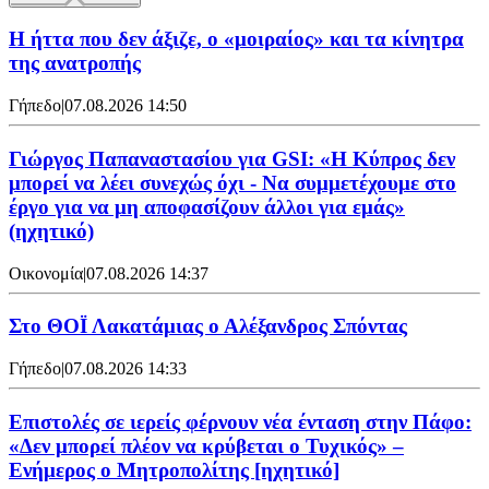
Η ήττα που δεν άξιζε, ο «μοιραίος» και τα κίνητρα
της ανατροπής
Γήπεδο
|
07.08.2026 14:50
Γιώργος Παπαναστασίου για GSI: «Η Κύπρος δεν
μπορεί να λέει συνεχώς όχι - Να συμμετέχουμε στο
έργο για να μη αποφασίζουν άλλοι για εμάς»
(ηχητικό)
Οικονομία
|
07.08.2026 14:37
Στο ΘΟΪ Λακατάμιας ο Αλέξανδρος Σπόντας
Γήπεδο
|
07.08.2026 14:33
Επιστολές σε ιερείς φέρνουν νέα ένταση στην Πάφο:
«Δεν μπορεί πλέον να κρύβεται ο Τυχικός» –
Ενήμερος ο Μητροπολίτης [ηχητικό]