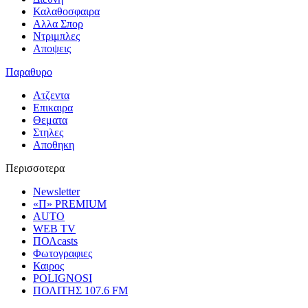
Καλαθοσφαιρα
Αλλα Σπορ
Ντριμπλες
Αποψεις
Παραθυρο
Ατζεντα
Επικαιρα
Θεματα
Στηλες
Αποθηκη
Περισσοτερα
Newsletter
«Π» PREMIUM
AUTO
WEB TV
ΠΟΛcasts
Φωτογραφιες
Καιρος
POLIGNOSI
ΠΟΛΙΤΗΣ 107.6 FM