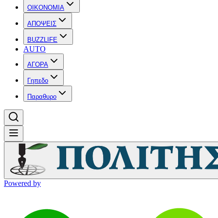
OIKONOMIA
ΑΠΟΨΕΙΣ
BUZZLIFE
AUTO
ΑΓΟΡΑ
Γηπεδο
Παραθυρο
Powered by