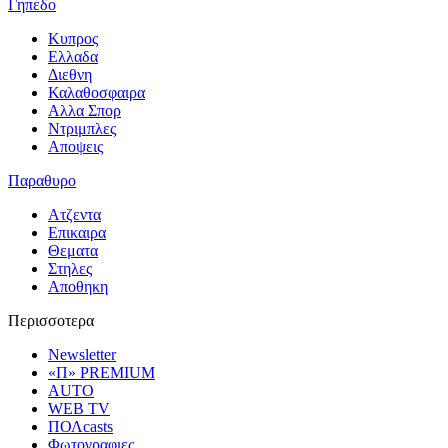
Γηπεδο
Κυπρος
Ελλαδα
Διεθνη
Καλαθοσφαιρα
Αλλα Σπορ
Ντριμπλες
Αποψεις
Παραθυρο
Ατζεντα
Επικαιρα
Θεματα
Στηλες
Αποθηκη
Περισσοτερα
Newsletter
«Π» PREMIUM
AUTO
WEB TV
ΠΟΛcasts
Φωτογραφιες