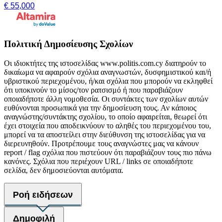
€ 55,000
Πολιτική Δημοσίευσης Σχολίων
Οι ιδιοκτήτες της ιστοσελίδας www.politis.com.cy διατηρούν το
δικαίωμα να αφαιρούν σχόλια αναγνωστών, δυσφημιστικού και/ή
υβριστικού περιεχομένου, ή/και σχόλια που μπορούν να εκληφθεί
ότι υποκινούν το μίσος/τον ρατσισμό ή που παραβιάζουν
οποιαδήποτε άλλη νομοθεσία. Οι συντάκτες των σχολίων αυτών
ευθύνονται προσωπικά για την δημοσίευση τους. Αν κάποιος
αναγνώστης/συντάκτης σχολίου, το οποίο αφαιρείται, θεωρεί ότι
έχει στοιχεία που αποδεικνύουν το αληθές του περιεχομένου του,
μπορεί να τα αποστείλει στην διεύθυνση της ιστοσελίδας για να
διερευνηθούν. Προτρέπουμε τους αναγνώστες μας να κάνουν
report / flag σχόλια που πιστεύουν ότι παραβιάζουν τους πιο πάνω
κανόνες. Σχόλια που περιέχουν URL / links σε οποιαδήποτε
σελίδα, δεν δημοσιεύονται αυτόματα.
Ροή ειδήσεων
Δημοφιλή