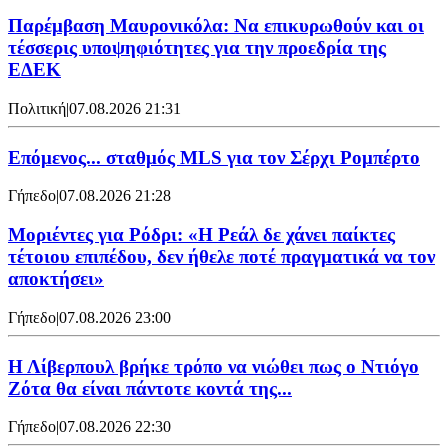
Παρέμβαση Μαυρονικόλα: Να επικυρωθούν και οι
τέσσερις υποψηφιότητες για την προεδρία της
ΕΔΕΚ
Πολιτική
|
07.08.2026 21:31
Επόμενος... σταθμός MLS για τον Σέρχι Ρομπέρτο
Γήπεδο
|
07.08.2026 21:28
Μοριέντες για Ρόδρι: «Η Ρεάλ δε χάνει παίκτες
τέτοιου επιπέδου, δεν ήθελε ποτέ πραγματικά να τον
αποκτήσει»
Γήπεδο
|
07.08.2026 23:00
Η Λίβερπουλ βρήκε τρόπο να νιώθει πως ο Ντιόγο
Ζότα θα είναι πάντοτε κοντά της...
Γήπεδο
|
07.08.2026 22:30