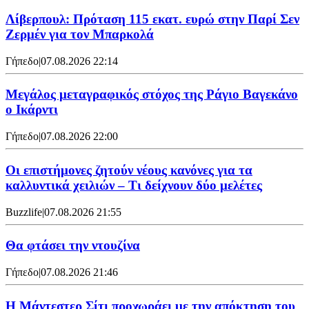
Λίβερπουλ: Πρόταση 115 εκατ. ευρώ στην Παρί Σεν
Ζερμέν για τον Μπαρκολά
Γήπεδο
|
07.08.2026 22:14
Μεγάλος μεταγραφικός στόχος της Ράγιο Βαγεκάνο
ο Ικάρντι
Γήπεδο
|
07.08.2026 22:00
Οι επιστήμονες ζητούν νέους κανόνες για τα
καλλυντικά χειλιών – Τι δείχνουν δύο μελέτες
Buzzlife
|
07.08.2026 21:55
Θα φτάσει την ντουζίνα
Γήπεδο
|
07.08.2026 21:46
Η Μάντεστερ Σίτι προχωράει με την απόκτηση του