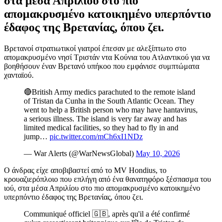
στα μέσα Απριλίου στο πιο
απομακρυσμένο κατοικημένο υπερπόντιο
έδαφος της Βρετανίας, όπου ζει.
Βρετανοί στρατιωτικοί γιατροί έπεσαν με αλεξίπτωτο στο
απομακρυσμένο νησί Τριστάν ντα Κούνια του Ατλαντικού για να
βοηθήσουν έναν Βρετανό υπήκοο που εμφάνισε συμπτώματα
χανταϊού.
🔴British Army medics parachuted to the remote island
of Tristan da Cunha in the South Atlantic Ocean. They
went to help a British person who may have hantavirus,
a serious illness. The island is very far away and has
limited medical facilities, so they had to fly in and
jump…
pic.twitter.com/mCh6xI1NDz
— War Alerts (@WarNewsGlobal)
May 10, 2026
Ο άνδρας είχε αποβιβαστεί από το MV Hondius, το
κρουαζιερόπλοιο που επλήγη από ένα θανατηφόρο ξέσπασμα του
ιού, στα μέσα Απριλίου στο πιο απομακρυσμένο κατοικημένο
υπερπόντιο έδαφος της Βρετανίας, όπου ζει.
Communiqué officiel 🇬🇧, après qu'il a été confirmé