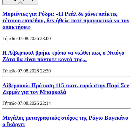
Μοριέντες για Ρόδρι: «Η Ρεάλ δε χάνει παίκτες
τέτοιου επιπέδου, δεν ήθελε ποτέ πραγματικά να τον
αποκτήσει»
Γήπεδο
|
07.08.2026 23:00
Η Λίβερπουλ βρήκε τρόπο να νιώθει πως ο Ντιόγο
Ζότα θα είναι πάντοτε κοντά της...
Γήπεδο
|
07.08.2026 22:30
Λίβερπουλ: Πρόταση 115 εκατ. ευρώ στην Παρί Σεν
Ζερμέν για τον Μπαρκολά
Γήπεδο
|
07.08.2026 22:14
Μεγάλος μεταγραφικός στόχος της Ράγιο Βαγεκάνο
ο Ικάρντι