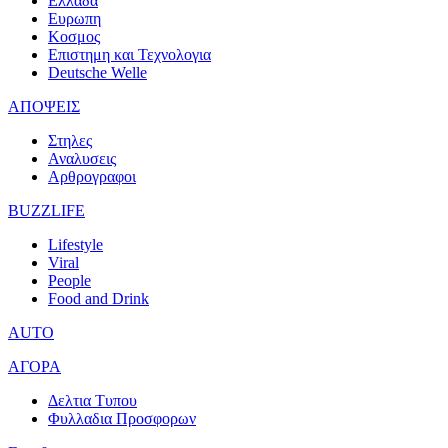
Ελλαδα
Ευρωπη
Κοσμος
Επιστημη και Τεχνολογια
Deutsche Welle
ΑΠΟΨΕΙΣ
Στηλες
Αναλυσεις
Αρθρογραφοι
BUZZLIFE
Lifestyle
Viral
People
Food and Drink
AUTO
ΑΓΟΡΑ
Δελτια Τυπου
Φυλλαδια Προσφορων