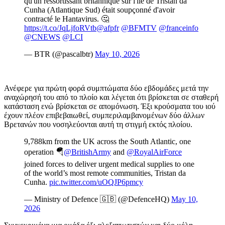
qu'un ressortissant britannique sur l'île de Tristan da
Cunha (Atlantique Sud) était soupçonné d'avoir
contracté le Hantavirus. 🤔
https://t.co/JqLjfoRVtb
@afpfr
@BFMTV
@franceinfo
@CNEWS
@LCI
— BTR (@pascalbtr)
May 10, 2026
Ανέφερε για πρώτη φορά συμπτώματα δύο εβδομάδες μετά την
αναχώρησή του από το πλοίο και λέγεται ότι βρίσκεται σε σταθερή
κατάσταση ενώ βρίσκεται σε απομόνωση. Έξι κρούσματα του ιού
έχουν πλέον επιβεβαιωθεί, συμπεριλαμβανομένων δύο άλλων
Βρετανών που νοσηλεύονται αυτή τη στιγμή εκτός πλοίου.
9,788km from the UK across the South Atlantic, one
operation 🪂
@BritishArmy
and
@RoyalAirForce
joined forces to deliver urgent medical supplies to one
of the world’s most remote communities, Tristan da
Cunha.
pic.twitter.com/uOQJP6pmcy
— Ministry of Defence 🇬🇧 (@DefenceHQ)
May 10,
2026