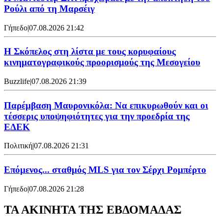
Ρούλι από τη Μαρσέιγ
Γήπεδο
|
07.08.2026 21:42
Η Σκόπελος στη λίστα με τους κορυφαίους
κινηματογραφικούς προορισμούς της Μεσογείου
Buzzlife
|
07.08.2026 21:39
Παρέμβαση Μαυρονικόλα: Να επικυρωθούν και οι
τέσσερις υποψηφιότητες για την προεδρία της
ΕΔΕΚ
Πολιτική
|
07.08.2026 21:31
Επόμενος... σταθμός MLS για τον Σέρχι Ρομπέρτο
Γήπεδο
|
07.08.2026 21:28
ΤΑ ΑΚΙΝΗΤΑ ΤΗΣ ΕΒΔΟΜΑΔΑΣ