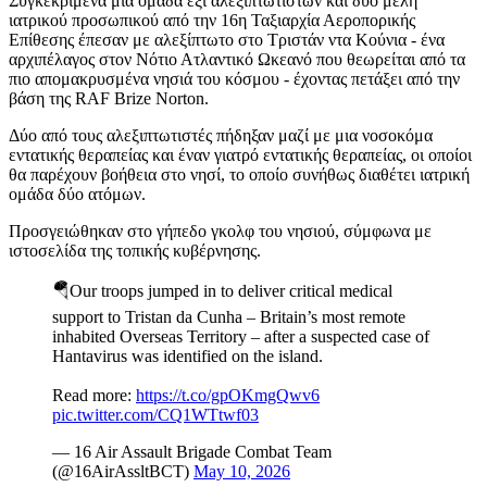
Συγκεκριμένα μια ομάδα έξι αλεξιπτωτιστών και δύο μέλη
ιατρικού προσωπικού από την 16η Ταξιαρχία Αεροπορικής
Επίθεσης έπεσαν με αλεξίπτωτο στο Τριστάν ντα Κούνια - ένα
αρχιπέλαγος στον Νότιο Ατλαντικό Ωκεανό που θεωρείται από τα
πιο απομακρυσμένα νησιά του κόσμου - έχοντας πετάξει από την
βάση της RAF Brize Norton.
Δύο από τους αλεξιπτωτιστές πήδηξαν μαζί με μια νοσοκόμα
εντατικής θεραπείας και έναν γιατρό εντατικής θεραπείας, οι οποίοι
θα παρέχουν βοήθεια στο νησί, το οποίο συνήθως διαθέτει ιατρική
ομάδα δύο ατόμων.
Προσγειώθηκαν στο γήπεδο γκολφ του νησιού, σύμφωνα με
ιστοσελίδα της τοπικής κυβέρνησης.
🪂Our troops jumped in to deliver critical medical
support to Tristan da Cunha – Britain’s most remote
inhabited Overseas Territory – after a suspected case of
Hantavirus was identified on the island.
Read more:
https://t.co/gpOKmgQwv6
pic.twitter.com/CQ1WTtwf03
— 16 Air Assault Brigade Combat Team
(@16AirAssltBCT)
May 10, 2026