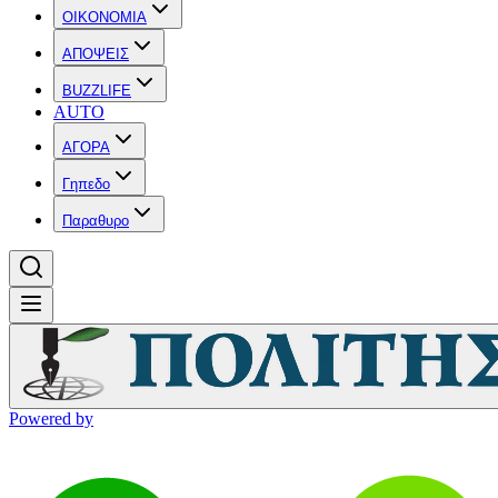
OIKONOMIA
ΑΠΟΨΕΙΣ
BUZZLIFE
AUTO
ΑΓΟΡΑ
Γηπεδο
Παραθυρο
Powered by