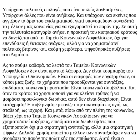
Υπάρχουν πολιτικές επιλογές που είναι απλώς λανθασμένες.
Υπάρχουν άλλες που είναι ανήθικες. Και υπάρχουν και εκείνες που
αγγίζουν τα όρια του εγκληματικού, γιατί υπονομεύουν συνειδητά
το μέλλον μιας κοινωνίας για να εξαγοραστεί το παρόν της. Σε αυτή
την τελευταία κατηγορία ανήκει η πρακτική του κυπριακού κράτους
να δανείζεται από το Ταμείο Κοινωνικών Ασφαλίσεων, όχι για
επενδύσεις ή έκτακτες ανάγκες, αλλά για να χρηματοδοτεί
πολιτικές βιτρίνας και, ακόμη χειρότερα, ψηφοθηρικές αυξήσεις
στο Δημόσιο.
Ας το πούμε καθαρά, τα λεφτά του Ταμείου Κοινωνικών
Ασφαλίσεων δεν είναι κρατικό λάφυρο. Δεν είναι κουμπαράς του
Υπουργείου Οικονομικών. Είναι οι εισφορές των εργαζομένων, οι
κόποι μιας ζωής, τα χρήματα που προορίζονται για συντάξεις,
επιδόματα, κοινωνική προστασία. Είναι κοινωνικό συμβόλαιο. Και
όταν το κράτος τα χρησιμοποιεί για να κλείσει τρύπες ή να
μοιράσει προεκλογικά δωράκια, αυτό δεν είναι διαχείριση. Είναι
κατάχρηση! Η κυβέρνηση εμφανίζει την οικονομία ως υγιή, ως
σταθερή, ως ισχυρή. Και μετά, πίσω από την πλάτη της κοινωνίας,
βάζει χέρι στο Ταμείο Κοινωνικών Ασφαλίσεων για να
χρηματοδοτεί αυξήσεις, επιδόματα και διευθετήσεις που
εξυπηρετούν όχι μια στρατηγική ανάπτυξης, αλλά μια στρατηγική
ψήφων. Δηλαδή, χρησιμοποιεί το μέλλον των συνταξιούχων για να
αγοράσει το παρόν της πολιτικής της επιβίωσης. Αυτό είναι ο