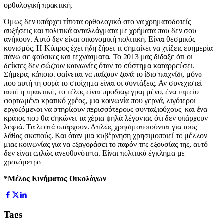
ορθολογική πρακτική.
Όμως δεν υπάρχει τίποτα ορθολογικό στο να χρηματοδοτείς
αυξήσεις και πολιτικά ανταλλάγματα με χρήματα που δεν σου
ανήκουν. Αυτό δεν είναι οικονομική πολιτική. Είναι θεσμικός
κυνισμός. Η Κύπρος έχει ήδη ζήσει τι σημαίνει να χτίζεις ευημερία
πάνω σε φούσκες και τεχνάσματα. Το 2013 μας δίδαξε ότι οι
δείκτες δεν σώζουν κοινωνίες όταν το σύστημα καταρρεύσει.
Σήμερα, κάποιοι φαίνεται να παίζουν ξανά το ίδιο παιχνίδι, μόνο
που αυτή τη φορά το στοίχημα είναι οι συντάξεις. Αν συνεχιστεί
αυτή η πρακτική, το τέλος είναι προδιαγεγραμμένο, ένα ταμείο
φορτωμένο κρατικό χρέος, μια κοινωνία που γερνά, λιγότεροι
εργαζόμενοι να στηρίζουν περισσότερους συνταξιούχους, και ένα
κράτος που θα σηκώνει τα χέρια ψηλά λέγοντας ότι δεν υπάρχουν
λεφτά. Τα λεφτά υπάρχουν. Απλώς χρησιμοποιούνται για τους
λάθος σκοπούς. Και όταν μια κυβέρνηση χρησιμοποιεί το μέλλον
μιας κοινωνίας για να εξαγοράσει το παρόν της εξουσίας της, αυτό
δεν είναι απλώς ανευθυνότητα. Είναι πολιτικό έγκλημα με
χρονόμετρο.
*Μέλος Κινήματος Οικολόγων
Tags