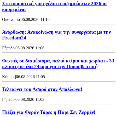
Στο ακουστικό για σχέδιο αποζημιώσεων 2026 οι
κουρεμένοι
Οικονομία
|
06.08.2026 11:16
Ανόρθωση: Ανακοίνωση για την συνεργασία με την
Freedom24
Γήπεδο
|
06.08.2026 11:06
Φωτιές σε διαμέρισμα, παλιό κτίριο και χωράφι - 33
κλήσεις σε ένα 24ωρο για την Πυροσβεστική
Κύπρος
|
06.08.2026 11:05
Τελειώνει του Ασορό στον Απόλλωνα!
Γήπεδο
|
06.08.2026 11:03
Πιέζει για Φεράν Τόρες η Παρί Σεν Ζερμέν!