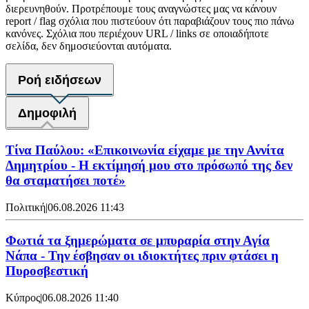
διερευνηθούν. Προτρέπουμε τους αναγνώστες μας να κάνουν
report / flag σχόλια που πιστεύουν ότι παραβιάζουν τους πιο πάνω
κανόνες. Σχόλια που περιέχουν URL / links σε οποιαδήποτε
σελίδα, δεν δημοσιεύονται αυτόματα.
Ροή ειδήσεων
Δημοφιλή
Τίνα Παύλου: «Επικοινωνία είχαμε με την Αννίτα
Δημητρίου - Η εκτίμησή μου στο πρόσωπό της δεν
θα σταματήσει ποτέ»
Πολιτική
|
06.08.2026 11:43
Φωτιά τα ξημερώματα σε μπυραρία στην Αγία
Νάπα - Την έσβησαν οι ιδιοκτήτες πριν φτάσει η
Πυροσβεστική
Κύπρος
|
06.08.2026 11:40