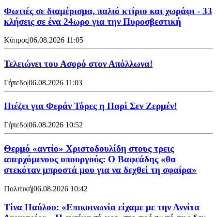
Φωτιές σε διαμέρισμα, παλιό κτίριο και χωράφι - 33
κλήσεις σε ένα 24ωρο για την Πυροσβεστική
Κύπρος
|
06.08.2026 11:05
Τελειώνει του Ασορό στον Απόλλωνα!
Γήπεδο
|
06.08.2026 11:03
Πιέζει για Φεράν Τόρες η Παρί Σεν Ζερμέν!
Γήπεδο
|
06.08.2026 10:52
Θερμό «αντίο» Χριστοδουλίδη στους τρεις
απερχόμενους υπουργούς: Ο Βαφεάδης «θα
στεκόταν μπροστά μου για να δεχθεί τη σφαίρα»
Πολιτική
|
06.08.2026 10:42
Τίνα Παύλου: «Επικοινωνία είχαμε με την Αννίτα