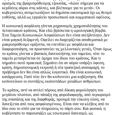
ορισμός της βραχυπρόθεσμης εξουσίας, «δώσε σήμερα για να
κερδίσεις αύριο στις κάλπες, και βλέπουμε για το μετά». Οι
κυβερνώντες αντιμετωπίζουν τα δημόσια οικονομικά όχι ως θεσμό
ευθύνης, αλλά ως εργαλείο προσωπικού και κομματικού οφέλους.
Η κοινωνική ασφάλιση γίνεται μηχανισμός χρηματοδότησης του
πελατειακού κράτους. Και εδώ βρίσκεται η ωρολογιακή βόμβα.
Ένα Ταμείο Κοινωνικών Ασφαλίσεων δεν είναι ανεξάντλητο. Δεν
είναι μαγική δεξαμενή. Οφείλει να διαχειρίζεται αποθεματικά με
μακροπρόθεσμο ορίζοντα, να επενδύει με ασφάλεια και
διαφοροποίηση, να προστατεύει τις μελλοντικές γενιές. Όταν όμως
το κράτος γίνεται ο βασικός δανειολήπτης του ταμείου, τότε το
ταμείο μετατρέπεται σε όμηρο του ίδιου του κράτους. Και τι
σημαίνει αυτό πρακτικά; Σημαίνει ότι αν αύριο υπάρξει ύφεση,
κρίση, δημοσιονομική εκτροπή ή νέα τραπεζική αναταραχή, το
πρόβλημα δεν θα είναι απλώς λογιστικό. Θα είναι κοινωνική
κατάρρευση. Γιατί τότε δεν θα κινδυνεύει μια κυβέρνηση. Θα
κινδυνεύουν οι συντάξεις εκατοντάδων χιλιάδων ανθρώπων.
Το κράτος, αντί να αντλεί πόρους από δίκαιη φορολόγηση του
μεγάλου πλούτου, από πάταξη της φοροδιαφυγής, από περιορισμό
της σπατάλης και της διαφθοράς, προτιμά την εύκολη λύση, να
δανείζεται από τους ασφαλισμένους. Είναι σαν να κλέβεις από το
ίδιο σου το σπίτι για να πληρώσεις το πάρτι σου. Και φυσικά, η
κυβέρνηση το παρουσιάζει ως εσωτερικό δανεισμό, ως