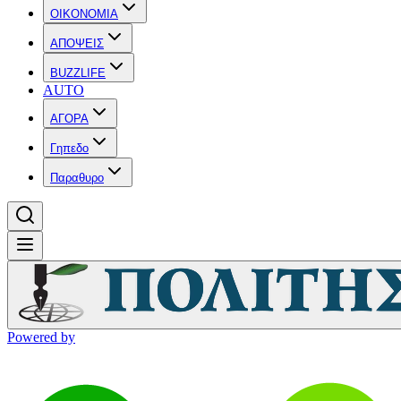
OIKONOMIA
ΑΠΟΨΕΙΣ
BUZZLIFE
AUTO
ΑΓΟΡΑ
Γηπεδο
Παραθυρο
Powered by