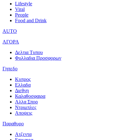
Lifestyle
Viral
People
Food and Drink
AUTO
ΑΓΟΡΑ
Δελτια Τυπου
Φυλλαδια Προσφορων
Γηπεδο
Κυπρος
Ελλαδα
Διεθνη
Καλαθοσφαιρα
Αλλα Σπορ
Ντριμπλες
Αποψεις
Παραθυρο
Ατζεντα
Επικαιρα