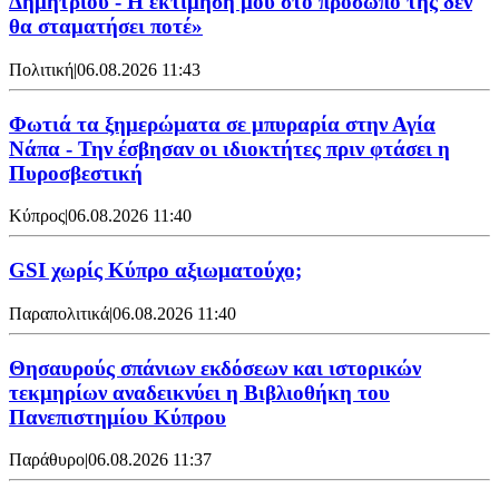
Δημητρίου - Η εκτίμησή μου στο πρόσωπό της δεν
θα σταματήσει ποτέ»
Πολιτική
|
06.08.2026 11:43
Φωτιά τα ξημερώματα σε μπυραρία στην Αγία
Νάπα - Την έσβησαν οι ιδιοκτήτες πριν φτάσει η
Πυροσβεστική
Κύπρος
|
06.08.2026 11:40
GSI χωρίς Κύπρο αξιωματούχο;
Παραπολιτικά
|
06.08.2026 11:40
Θησαυρούς σπάνιων εκδόσεων και ιστορικών
τεκμηρίων αναδεικνύει η Βιβλιοθήκη του
Πανεπιστημίου Κύπρου
Παράθυρο
|
06.08.2026 11:37