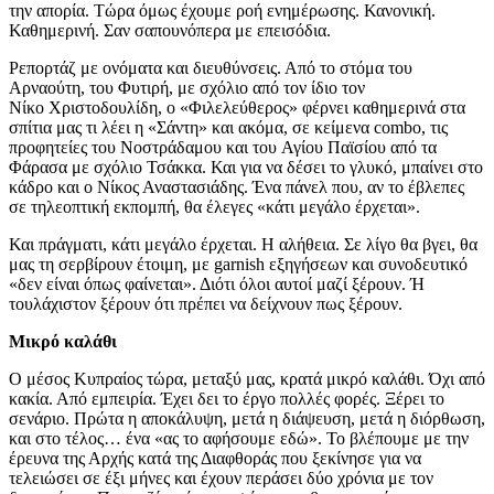
την απορία. Τώρα όμως έχουμε ροή ενημέρωσης. Κανονική.
Καθημερινή. Σαν σαπουνόπερα με επεισόδια.
Ρεπορτάζ με ονόματα και διευθύνσεις. Από το στόμα του
Αρναούτη, του Φυτιρή, με σχόλιο από τον ίδιο τον
Νίκο Χριστοδουλίδη, ο «Φιλελεύθερος» φέρνει καθημερινά στα
σπίτια μας τι λέει η «Σάντη» και ακόμα, σε κείμενα combo, τις
προφητείες του Νοστράδαμου και του Αγίου Παϊσίου από τα
Φάρασα με σχόλιο Τσάκκα. Και για να δέσει το γλυκό, μπαίνει στο
κάδρο και ο Νίκος Αναστασιάδης. Ένα πάνελ που, αν το έβλεπες
σε τηλεοπτική εκπομπή, θα έλεγες «κάτι μεγάλο έρχεται».
Και πράγματι, κάτι μεγάλο έρχεται. Η αλήθεια. Σε λίγο θα βγει, θα
μας τη σερβίρουν έτοιμη, με garnish εξηγήσεων και συνοδευτικό
«δεν είναι όπως φαίνεται». Διότι όλοι αυτοί μαζί ξέρουν. Ή
τουλάχιστον ξέρουν ότι πρέπει να δείχνουν πως ξέρουν.
Μικρό καλάθι
Ο μέσος Κυπραίος τώρα, μεταξύ μας, κρατά μικρό καλάθι. Όχι από
κακία. Από εμπειρία. Έχει δει το έργο πολλές φορές. Ξέρει το
σενάριο. Πρώτα η αποκάλυψη, μετά η διάψευση, μετά η διόρθωση,
και στο τέλος… ένα «ας το αφήσουμε εδώ». Το βλέπουμε με την
έρευνα της Αρχής κατά της Διαφθοράς που ξεκίνησε για να
τελειώσει σε έξι μήνες και έχουν περάσει δύο χρόνια με τον