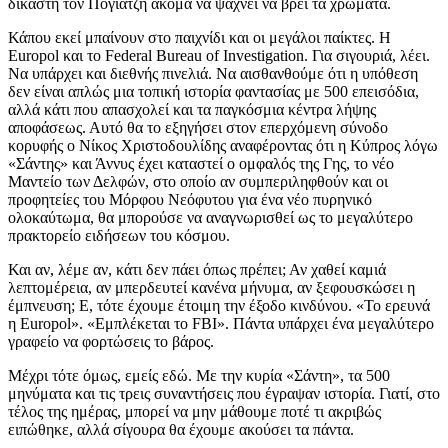
δικαστή τον Πoγιατζή ακόμα να ψάχνει να βρει τα χρώματα.
Κάπου εκεί μπαίνουν στο παιχνίδι και οι μεγάλοι παίκτες. Η
Europol και το Federal Bureau of Investigation. Για σιγουριά, λέει.
Να υπάρχει και διεθνής πινελιά. Να αισθανθούμε ότι η υπόθεση
δεν είναι απλώς μια τοπική ιστορία φαντασίας με 500 επεισόδια,
αλλά κάτι που απασχολεί και τα παγκόσμια κέντρα λήψης
αποφάσεως. Αυτό θα το εξηγήσει στον επερχόμενη σύνοδο
κορυφής ο Νίκος Χριστοδουλίδης αναφέροντας ότι η Κύπρος λόγω
«Σάντης» και Άννυς έχει καταστεί ο ομφαλός της Γης, το νέο
Μαντείο των Δελφών, στο οποίο αν συμπεριληφθούν και οι
προφητείες του Μόρφου Νεόφυτου για ένα νέο πυρηνικό
ολοκαύτωμα, θα μπορούσε να αναγνωρισθεί ως το μεγαλύτερο
πρακτορείο ειδήσεων του κόσμου.
Και αν, λέμε αν, κάτι δεν πάει όπως πρέπει; Αν χαθεί καμιά
λεπτομέρεια, αν μπερδευτεί κανένα μήνυμα, αν ξεφουσκώσει η
έμπνευση; Ε, τότε έχουμε έτοιμη την έξοδο κινδύνου. «Το ερευνά
η Europol». «Εμπλέκεται το FBI». Πάντα υπάρχει ένα μεγαλύτερο
γραφείο να φορτώσεις το βάρος.
Μέχρι τότε όμως, εμείς εδώ. Με την κυρία «Σάντη», τα 500
μηνύματα και τις τρεις συναντήσεις που έγραψαν ιστορία. Γιατί, στο
τέλος της ημέρας, μπορεί να μην μάθουμε ποτέ τι ακριβώς
ειπώθηκε, αλλά σίγουρα θα έχουμε ακούσει τα πάντα.