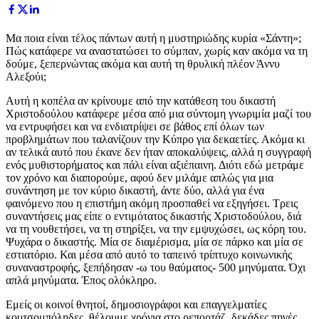
Μα ποια είναι τέλος πάντων αυτή η μυστηριώδης κυρία «Σάντη»;
Πώς κατάφερε να αναστατώσει το σύμπαν, χωρίς καν ακόμα να τη
δούμε, ξεπερνώντας ακόμα και αυτή τη θρυλική πλέον Άννυ
Αλεξούι;
Αυτή η κοπέλα αν κρίνουμε από την κατάθεση του δικαστή
Χριστοδούλου κατάφερε μέσα από μια σύντομη γνωριμία μαζί του
να εντρυφήσει και να ενδιατρίψει σε βάθος επί όλων των
προβλημάτων που ταλανίζουν την Κύπρο για δεκαετίες. Ακόμα κι
αν τελικά αυτό που έκανε δεν ήταν αποκαλύψεις, αλλά η συγγραφή
ενός μυθιστορήματος και πάλι είναι αξιέπαινη. Διότι εδώ μετράμε
τον χρόνο και διαπορούμε, αφού δεν μιλάμε απλώς για μια
συνάντηση με τον κύριο δικαστή, άντε δύο, αλλά για ένα
φαινόμενο που η επιστήμη ακόμη προσπαθεί να εξηγήσει. Τρεις
συναντήσεις μας είπε ο εντιμότατος δικαστής Χριστοδούλου, διά
να τη νουθετήσει, να τη στηρίξει, να την εμψυχώσει, ως κόρη του.
Ψυχάρα ο δικαστής. Μία σε διαμέρισμα, μία σε πάρκο και μία σε
εστιατόριο. Και μέσα από αυτό το ταπεινό τρίπτυχο κοινωνικής
συναναστροφής, ξεπήδησαν -ω του θαύματος- 500 μηνύματα. Όχι
απλά μηνύματα. Έπος ολόκληρο.
Εμείς οι κοινοί θνητοί, δημοσιογράφοι και επαγγελματίες
κουτσομπόληδες, θέλουμε χρόνια στο ρεπορτάζ, δεκάδες πηγές,