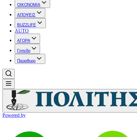
OIKONOMIA
ΑΠΟΨΕΙΣ
BUZZLIFE
AUTO
ΑΓΟΡΑ
Γηπεδο
Παραθυρο
Powered by