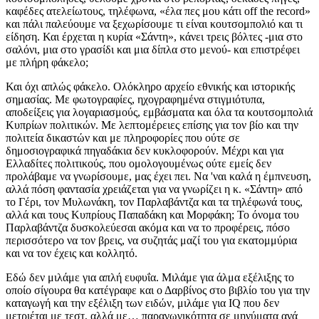
καφέδες ατελείωτους, τηλέφωνα, «έλα πες μου κάτι off the record»
και πάλι παλεύουμε να ξεχωρίσουμε τι είναι κουτσομπολιό και τι
είδηση. Και έρχεται η κυρία «Σάντη», κάνει τρεις βόλτες -μια στο
σαλόνι, μια στο γρασίδι και μια δίπλα στο μενού- και επιστρέφει
με πλήρη φάκελο;
Και όχι απλώς φάκελο. Ολόκληρο αρχείο εθνικής και ιστορικής
σημασίας. Με φωτογραφίες, ηχογραφημένα στιγμιότυπα,
αποδείξεις για λογαριασμούς, εμβάσματα και όλα τα κουτσομπολιά
Κυπρίων πολιτικών. Με λεπτομέρειες επίσης για τον βίο και την
πολιτεία δικαστών και με πληροφορίες που ούτε σε
δημοσιογραφικά πηγαδάκια δεν κυκλοφορούν. Μέχρι και για
Ελλαδίτες πολιτικούς, που ομολογουμένως ούτε εμείς δεν
προλάβαμε να γνωρίσουμε, μας έχει πει. Να 'ναι καλά η έμπνευση,
αλλά πόση φαντασία χρειάζεται για να γνωρίζει η κ. «Σάντη» από
το Γέρι, τον Μυλωνάκη, τον Παρλαβάντζα και τα τηλέφωνά τους,
αλλά και τους Κυπρίους Παπαδάκη και Μορφάκη; Το όνομα του
Παρλαβάντζα δυσκολεύεσαι ακόμα και να το προφέρεις, πόσο
περισσότερο να τον βρεις, να συζητάς μαζί του για εκατομμύρια
και να τον έχεις και κολλητό.
Εδώ δεν μιλάμε για απλή ευφυΐα. Μιλάμε για άλμα εξέλιξης το
οποίο σίγουρα θα κατέγραφε και ο Δαρβίνος στο βιβλίο του για την
καταγωγή και την εξέλιξη των ειδών, μιλάμε για IQ που δεν
μετριέται με τεστ, αλλά με… παραγωγικότητα σε μηνύματα ανά