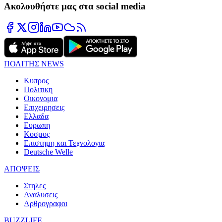
Ακολουθήστε μας στα social media
ΠΟΛΙΤΗΣ NEWS
Κυπρος
Πολιτικη
Οικονομια
Επιχειρησεις
Ελλαδα
Ευρωπη
Κοσμος
Επιστημη και Τεχνολογια
Deutsche Welle
ΑΠΟΨΕΙΣ
Στηλες
Αναλυσεις
Αρθρογραφοι
BUZZLIFE