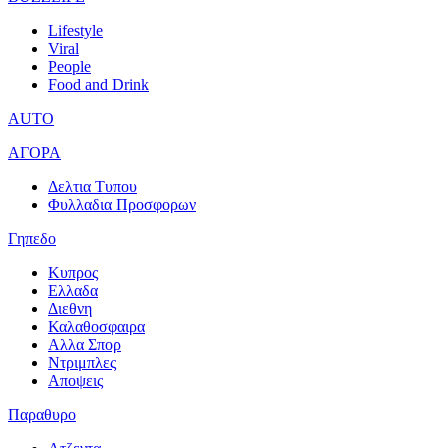
Lifestyle
Viral
People
Food and Drink
AUTO
ΑΓΟΡΑ
Δελτια Τυπου
Φυλλαδια Προσφορων
Γηπεδο
Κυπρος
Ελλαδα
Διεθνη
Καλαθοσφαιρα
Αλλα Σπορ
Ντριμπλες
Αποψεις
Παραθυρο