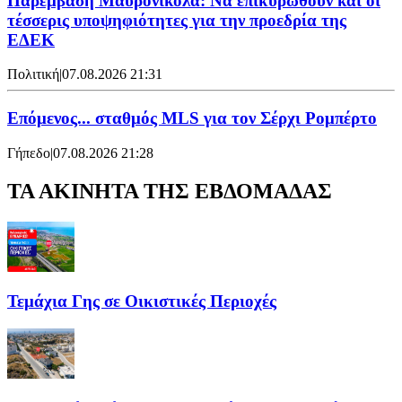
Παρέμβαση Μαυρονικόλα: Να επικυρωθούν και οι
τέσσερις υποψηφιότητες για την προεδρία της
ΕΔΕΚ
Πολιτική
|
07.08.2026 21:31
Επόμενος... σταθμός MLS για τον Σέρχι Ρομπέρτο
Γήπεδο
|
07.08.2026 21:28
ΤΑ ΑΚΙΝΗΤΑ ΤΗΣ ΕΒΔΟΜΑΔΑΣ
Τεμάχια Γης σε Οικιστικές Περιοχές