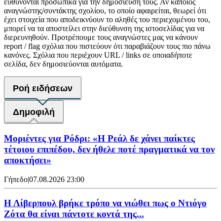
ευθύνονται προσωπικά για την δημοσίευση τους. Αν κάποιος
αναγνώστης/συντάκτης σχολίου, το οποίο αφαιρείται, θεωρεί ότι
έχει στοιχεία που αποδεικνύουν το αληθές του περιεχομένου του,
μπορεί να τα αποστείλει στην διεύθυνση της ιστοσελίδας για να
διερευνηθούν. Προτρέπουμε τους αναγνώστες μας να κάνουν
report / flag σχόλια που πιστεύουν ότι παραβιάζουν τους πιο πάνω
κανόνες. Σχόλια που περιέχουν URL / links σε οποιαδήποτε
σελίδα, δεν δημοσιεύονται αυτόματα.
Ροή ειδήσεων
Δημοφιλή
Μοριέντες για Ρόδρι: «Η Ρεάλ δε χάνει παίκτες
τέτοιου επιπέδου, δεν ήθελε ποτέ πραγματικά να τον
αποκτήσει»
Γήπεδο
|
07.08.2026 23:00
Η Λίβερπουλ βρήκε τρόπο να νιώθει πως ο Ντιόγο
Ζότα θα είναι πάντοτε κοντά της...