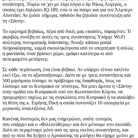
συνάντηση. Τύφλα να 'χει με λίγα λόγια ο δρ Νίκος Λυγερός, ο
οποίος έχει δηλώσει IQ 189, ενώ τι να πούμε και για τον Άλμπερτ
Αϊνστάιν; Αν ζούσε σήμερα, πιθανόν θα ζητούσε συνέντευξη από
τη «Σάντη».
Το ερώτημα βεβαίως, πέρα από δικές μας εικασίες, παραμένει: Τι
ακριβώς συνέβη σε αυτές τις τρεις συναντήσεις; Υπήρχε Wi-Fi
ανώτερης πνευματικής διάστασης; Άνοιξε κάποιο portal
πληροφόρησης, καμιά σκουληκότρυπα από το υπερπέραν ή απλώς
η φαντασία, όταν βρίσκει χώρο, γράφει καλύτερα κι από
πεπειραμένο ρεπόρτερ;
Σε κάθε περίπτωση, ένα είναι βέβαιο. Αν υπάρχει τέτοιο ταλέντο
εκεί έξω, να το αξιοποιήσουμε. Διότι αν με τρεις συναντήσεις και
500 μηνύματα λύσαμε το πρόβλημα της διαφθοράς, ίσως να
λύσουμε και το Κυπριακό σε τέσσερις. Να μπει άμεσα η «Σάντη»
στην ομάδα του Κυπριακού υπό τον Κωνσταντίνο Κόμπο, να
προχωρήσει ταχέως με τις συγκλίσεις στο Κυπριακό ή να αναλάβει
τη θέση της κ. Ειρήνης Πική η οποία συντονίζει 10 υπουργεία με
μερικούς υπαλλήλους Α8.
Κανένας δυστυχώς δεν μας ενημερώνει, οπότε ευτυχώς
που υπάρχει και ο «Φιλελεύθερος» και δεν μένουμε στο σκοτάδι.
Διότι αν περιμέναμε μόνο από τις τρεις εκείνες συναντήσεις, και
από το πότε θα δεήσει ο Αρναούτης να μιλήσει θα είχαμε μείνει με