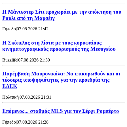
Η Μάντεστερ Σίτι προχωράει με την απόκτηση του
Ρούλι από τη Μαρσέιγ
Γήπεδο
|
07.08.2026 21:42
Η Σκόπελος στη λίστα με τους κορυφαίους
κινηματογραφικούς προορισμούς της Μεσογείου
Buzzlife
|
07.08.2026 21:39
Παρέμβαση Μαυρονικόλα: Να επικυρωθούν και οι
τέσσερις υποψηφιότητες για την προεδρία της
ΕΔΕΚ
Πολιτική
|
07.08.2026 21:31
Επόμενος... σταθμός MLS για τον Σέρχι Ρομπέρτο
Γήπεδο
|
07.08.2026 21:28