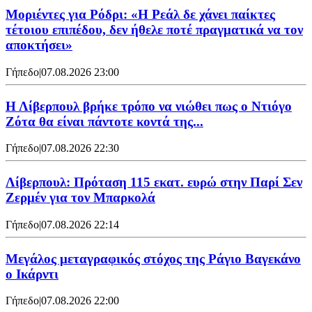
Μοριέντες για Ρόδρι: «Η Ρεάλ δε χάνει παίκτες
τέτοιου επιπέδου, δεν ήθελε ποτέ πραγματικά να τον
αποκτήσει»
Γήπεδο
|
07.08.2026 23:00
Η Λίβερπουλ βρήκε τρόπο να νιώθει πως ο Ντιόγο
Ζότα θα είναι πάντοτε κοντά της...
Γήπεδο
|
07.08.2026 22:30
Λίβερπουλ: Πρόταση 115 εκατ. ευρώ στην Παρί Σεν
Ζερμέν για τον Μπαρκολά
Γήπεδο
|
07.08.2026 22:14
Μεγάλος μεταγραφικός στόχος της Ράγιο Βαγεκάνο
ο Ικάρντι
Γήπεδο
|
07.08.2026 22:00