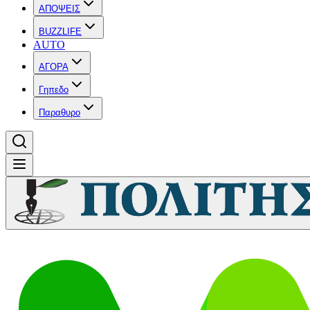
ΑΠΟΨΕΙΣ
BUZZLIFE
AUTO
ΑΓΟΡΑ
Γηπεδο
Παραθυρο