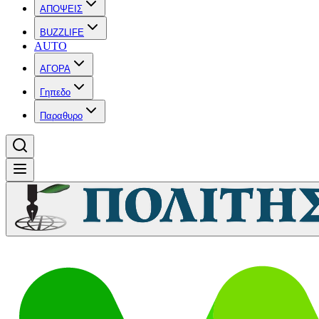
ΑΠΟΨΕΙΣ
BUZZLIFE
AUTO
ΑΓΟΡΑ
Γηπεδο
Παραθυρο