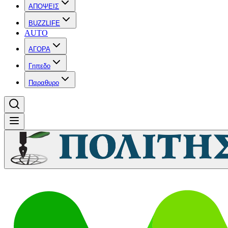
ΑΠΟΨΕΙΣ
BUZZLIFE
AUTO
ΑΓΟΡΑ
Γηπεδο
Παραθυρο