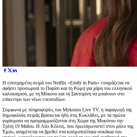
Η επιτυχημένη σειρά του Netflix «Emily in Paris» ετοιμάζεται να
αφήσει προσωρινά το Παρίσι και τη Ρώμη για χάρη του ελληνικού
καλοκαιριού, με τη Μύκονο και τη Σαντορίνη να μπαίνουν στο
επίκεντρο των νέων επεισοδίων.
Σύμφωνα με πληροφορίες του Mykonos Live TV, η παραγωγή της
δημοφιλούς σειράς βρίσκεται ήδη στις Κυκλάδες, με τα πρώτα
γυρίσματα να προγραμματίζονται στη Χώρα της Μυκόνου την
Τρίτη 19 Μαΐου. Η Λίλι Κόλινς, που πρωταγωνιστεί στον ρόλο της
Έμιλι, αναμένεται να βρεθεί στα κοσμοπολίτικα σοκάκια του