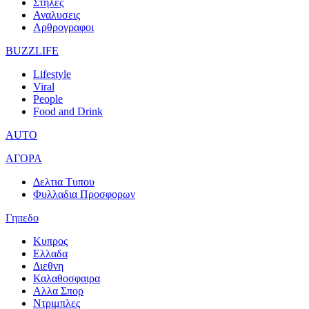
Στηλες
Αναλυσεις
Αρθρογραφοι
BUZZLIFE
Lifestyle
Viral
People
Food and Drink
AUTO
ΑΓΟΡΑ
Δελτια Τυπου
Φυλλαδια Προσφορων
Γηπεδο
Κυπρος
Ελλαδα
Διεθνη
Καλαθοσφαιρα
Αλλα Σπορ
Ντριμπλες