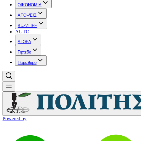
OIKONOMIA
ΑΠΟΨΕΙΣ
BUZZLIFE
AUTO
ΑΓΟΡΑ
Γηπεδο
Παραθυρο
Powered by