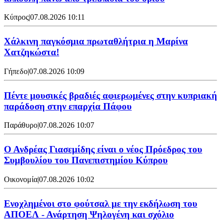
Κύπρος
|
07.08.2026 10:11
Χάλκινη παγκόσμια πρωταθλήτρια η Μαρίνα
Χατζηκώστα!
Γήπεδο
|
07.08.2026 10:09
Πέντε μουσικές βραδιές αφιερωμένες στην κυπριακή
παράδοση στην επαρχία Πάφου
Παράθυρο
|
07.08.2026 10:07
Ο Ανδρέας Γιασεμίδης είναι ο νέος Πρόεδρος του
Συμβουλίου του Πανεπιστημίου Κύπρου
Οικονομία
|
07.08.2026 10:02
Ενοχλημένοι στο φούτσαλ με την εκδήλωση του
ΑΠΟΕΛ - Ανάρτηση Ψηλογένη και σχόλιο