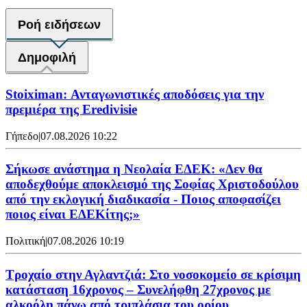
Ροή ειδήσεων
Δημοφιλή
Stoiximan: Ανταγωνιστικές αποδόσεις για την
πρεμιέρα της Eredivisie
Γήπεδο
|
07.08.2026 10:22
Σήκωσε ανάστημα η Νεολαία ΕΔΕΚ: «Δεν θα
αποδεχθούμε αποκλεισμό της Σοφίας Χριστοδούλου
από την εκλογική διαδικασία - Ποιος αποφασίζει
ποιος είναι ΕΔΕΚίτης;»
Πολιτική
|
07.08.2026 10:19
Τροχαίο στην Αγλαντζιά: Στο νοσοκομείο σε κρίσιμη
κατάσταση 16χρονος – Συνελήφθη 27χρονος με
αλκοόλη πάνω από τριπλάσια του ορίου