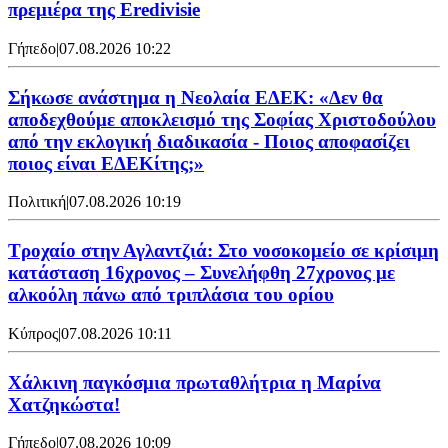
πρεμιέρα της Eredivisie
Γήπεδο
|
07.08.2026 10:22
Σήκωσε ανάστημα η Νεολαία ΕΔΕΚ: «Δεν θα
αποδεχθούμε αποκλεισμό της Σοφίας Χριστοδούλου
από την εκλογική διαδικασία - Ποιος αποφασίζει
ποιος είναι ΕΔΕΚίτης;»
Πολιτική
|
07.08.2026 10:19
Τροχαίο στην Αγλαντζιά: Στο νοσοκομείο σε κρίσιμη
κατάσταση 16χρονος – Συνελήφθη 27χρονος με
αλκοόλη πάνω από τριπλάσια του ορίου
Κύπρος
|
07.08.2026 10:11
Χάλκινη παγκόσμια πρωταθλήτρια η Μαρίνα
Χατζηκώστα!
Γήπεδο
|
07.08.2026 10:09