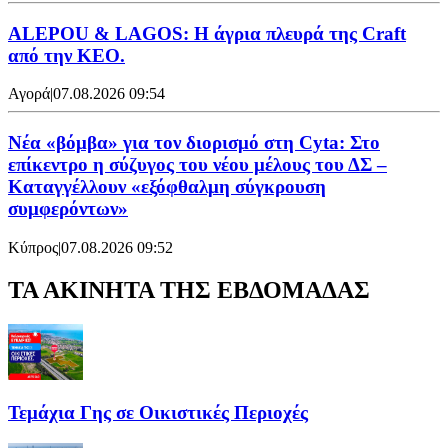
ALEPOU & LAGOS: Η άγρια πλευρά της Craft
από την ΚΕΟ.
Αγορά
|
07.08.2026 09:54
Νέα «βόμβα» για τον διορισμό στη Cyta: Στο
επίκεντρο η σύζυγος του νέου μέλους του ΔΣ –
Καταγγέλλουν «εξόφθαλμη σύγκρουση
συμφερόντων»
Κύπρος
|
07.08.2026 09:52
ΤΑ ΑΚΙΝΗΤΑ ΤΗΣ ΕΒΔΟΜΑΔΑΣ
Τεμάχια Γης σε Οικιστικές Περιοχές