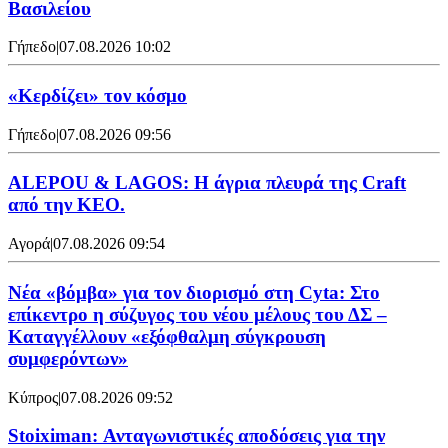
Βασιλείου
Γήπεδο
|
07.08.2026 10:02
«Κερδίζει» τον κόσμο
Γήπεδο
|
07.08.2026 09:56
ALEPOU & LAGOS: Η άγρια πλευρά της Craft
από την ΚΕΟ.
Αγορά
|
07.08.2026 09:54
Νέα «βόμβα» για τον διορισμό στη Cyta: Στο
επίκεντρο η σύζυγος του νέου μέλους του ΔΣ –
Καταγγέλλουν «εξόφθαλμη σύγκρουση
συμφερόντων»
Κύπρος
|
07.08.2026 09:52
Stoiximan: Ανταγωνιστικές αποδόσεις για την