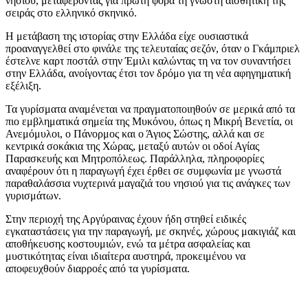
νησιού, μεταφέροντας για πρώτη φορά τη γνωστή αισθητική της
σειράς στο ελληνικό σκηνικό.
Η μετάβαση της ιστορίας στην Ελλάδα είχε ουσιαστικά
προαναγγελθεί στο φινάλε της τελευταίας σεζόν, όταν ο Γκάμπριελ
έστελνε καρτ ποστάλ στην Έμιλι καλώντας τη να τον συναντήσει
στην Ελλάδα, ανοίγοντας έτσι τον δρόμο για τη νέα αφηγηματική
εξέλιξη.
Τα γυρίσματα αναμένεται να πραγματοποιηθούν σε μερικά από τα
πιο εμβληματικά σημεία της Μυκόνου, όπως η Μικρή Βενετία, οι
Ανεμόμυλοι, ο Πάνορμος και ο Άγιος Σώστης, αλλά και σε
κεντρικά σοκάκια της Χώρας, μεταξύ αυτών οι οδοί Αγίας
Παρασκευής και Μητροπόλεως. Παράλληλα, πληροφορίες
αναφέρουν ότι η παραγωγή έχει έρθει σε συμφωνία με γνωστά
παραθαλάσσια νυχτερινά μαγαζιά του νησιού για τις ανάγκες των
γυρισμάτων.
Στην περιοχή της Αργύραινας έχουν ήδη στηθεί ειδικές
εγκαταστάσεις για την παραγωγή, με σκηνές, χώρους μακιγιάζ και
αποθήκευσης κοστουμιών, ενώ τα μέτρα ασφαλείας και
μυστικότητας είναι ιδιαίτερα αυστηρά, προκειμένου να
αποφευχθούν διαρροές από τα γυρίσματα.