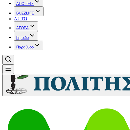
ΑΠΟΨΕΙΣ
BUZZLIFE
AUTO
ΑΓΟΡΑ
Γηπεδο
Παραθυρο