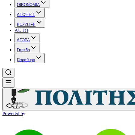
OIKONOMIA
ΑΠΟΨΕΙΣ
BUZZLIFE
AUTO
ΑΓΟΡΑ
Γηπεδο
Παραθυρο
Powered by