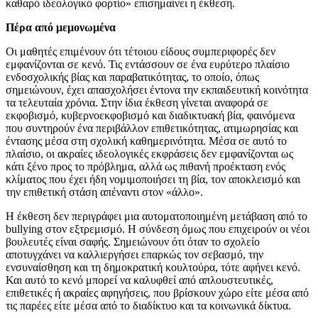
καθαρό ιδεολογικό φορτίο» επισημαίνει η έκθεση.
Πέρα από μεμονωμένα
Οι μαθητές επιμένουν ότι τέτοιου είδους συμπεριφορές δεν
εμφανίζονται σε κενό. Τις εντάσσουν σε ένα ευρύτερο πλαίσιο
ενδοσχολικής βίας και παραβατικότητας, το οποίο, όπως
σημειώνουν, έχει απασχολήσει έντονα την εκπαιδευτική κοινότητα
τα τελευταία χρόνια. Στην ίδια έκθεση γίνεται αναφορά σε
εκφοβισμό, κυβερνοεκφοβισμό και διαδικτυακή βία, φαινόμενα
που συντηρούν ένα περιβάλλον επιθετικότητας, ατιμωρησίας και
έντασης μέσα στη σχολική καθημερινότητα. Μέσα σε αυτό το
πλαίσιο, οι ακραίες ιδεολογικές εκφράσεις δεν εμφανίζονται ως
κάτι ξένο προς το πρόβλημα, αλλά ως πιθανή προέκταση ενός
κλίματος που έχει ήδη νομιμοποιήσει τη βία, τον αποκλεισμό και
την επιθετική στάση απέναντι στον «άλλο».
Η έκθεση δεν περιγράφει μια αυτοματοποιημένη μετάβαση από το
bullying στον εξτρεμισμό. Η σύνδεση όμως που επιχειρούν οι νέοι
βουλευτές είναι σαφής. Σημειώνουν ότι όταν το σχολείο
αποτυγχάνει να καλλιεργήσει επαρκώς τον σεβασμό, την
ενσυναίσθηση και τη δημοκρατική κουλτούρα, τότε αφήνει κενό.
Και αυτό το κενό μπορεί να καλυφθεί από απλουστευτικές,
επιθετικές ή ακραίες αφηγήσεις, που βρίσκουν χώρο είτε μέσα από
τις παρέες είτε μέσα από το διαδίκτυο και τα κοινωνικά δίκτυα.