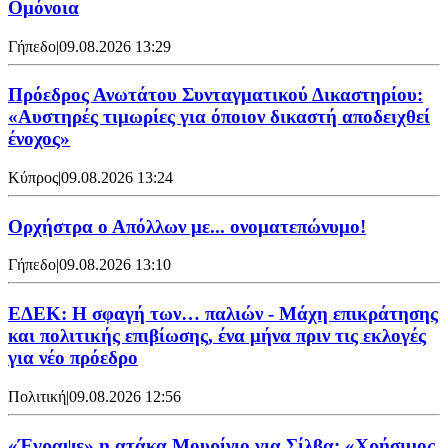
Ομόνοια
Γήπεδο
|
09.08.2026 13:29
Πρόεδρος Ανωτάτου Συνταγματικού Δικαστηρίου:
«Αυστηρές τιμωρίες για όποιον δικαστή αποδειχθεί
ένοχος»
Κύπρος
|
09.08.2026 13:24
Ορχήστρα o Aπόλλων με... ονοματεπώνυμο!
Γήπεδο
|
09.08.2026 13:10
ΕΔΕΚ: Η σφαγή των… παλιών - Μάχη επικράτησης
και πολιτικής επιβίωσης, ένα μήνα πριν τις εκλογές
για νέο πρόεδρο
Πολιτική
|
09.08.2026 12:56
«Έγραψε» η ατάκα Μουρίνιο για Σίλβα: «Χρήσιμος,