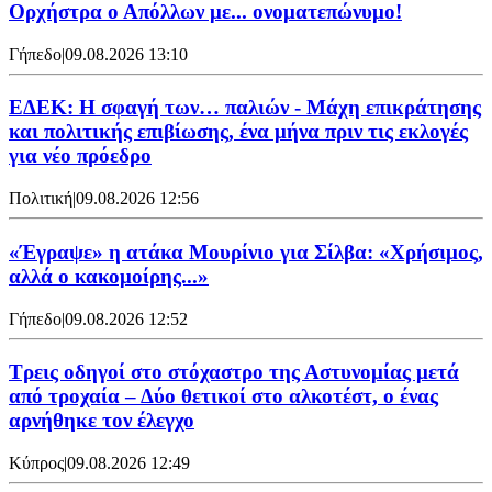
Ορχήστρα o Aπόλλων με... ονοματεπώνυμο!
Γήπεδο
|
09.08.2026 13:10
ΕΔΕΚ: Η σφαγή των… παλιών - Μάχη επικράτησης
και πολιτικής επιβίωσης, ένα μήνα πριν τις εκλογές
για νέο πρόεδρο
Πολιτική
|
09.08.2026 12:56
«Έγραψε» η ατάκα Μουρίνιο για Σίλβα: «Χρήσιμος,
αλλά ο κακομοίρης...»
Γήπεδο
|
09.08.2026 12:52
Τρεις οδηγοί στο στόχαστρο της Αστυνομίας μετά
από τροχαία – Δύο θετικοί στο αλκοτέστ, ο ένας
αρνήθηκε τον έλεγχο
Κύπρος
|
09.08.2026 12:49