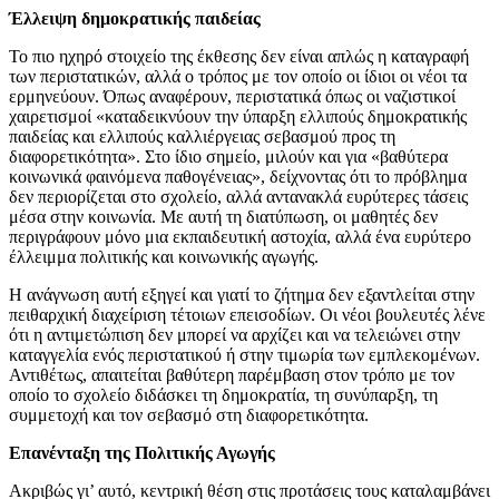
Έλλειψη δημοκρατικής παιδείας
Το πιο ηχηρό στοιχείο της έκθεσης δεν είναι απλώς η καταγραφή
των περιστατικών, αλλά ο τρόπος με τον οποίο οι ίδιοι οι νέοι τα
ερμηνεύουν. Όπως αναφέρουν, περιστατικά όπως οι ναζιστικοί
χαιρετισμοί «καταδεικνύουν την ύπαρξη ελλιπούς δημοκρατικής
παιδείας και ελλιπούς καλλιέργειας σεβασμού προς τη
διαφορετικότητα». Στο ίδιο σημείο, μιλούν και για «βαθύτερα
κοινωνικά φαινόμενα παθογένειας», δείχνοντας ότι το πρόβλημα
δεν περιορίζεται στο σχολείο, αλλά αντανακλά ευρύτερες τάσεις
μέσα στην κοινωνία. Με αυτή τη διατύπωση, οι μαθητές δεν
περιγράφουν μόνο μια εκπαιδευτική αστοχία, αλλά ένα ευρύτερο
έλλειμμα πολιτικής και κοινωνικής αγωγής.
Η ανάγνωση αυτή εξηγεί και γιατί το ζήτημα δεν εξαντλείται στην
πειθαρχική διαχείριση τέτοιων επεισοδίων. Οι νέοι βουλευτές λένε
ότι η αντιμετώπιση δεν μπορεί να αρχίζει και να τελειώνει στην
καταγγελία ενός περιστατικού ή στην τιμωρία των εμπλεκομένων.
Αντιθέτως, απαιτείται βαθύτερη παρέμβαση στον τρόπο με τον
οποίο το σχολείο διδάσκει τη δημοκρατία, τη συνύπαρξη, τη
συμμετοχή και τον σεβασμό στη διαφορετικότητα.
Ε
πανένταξη της Πολιτικής Αγωγής
Ακριβώς γι’ αυτό, κεντρική θέση στις προτάσεις τους καταλαμβάνει