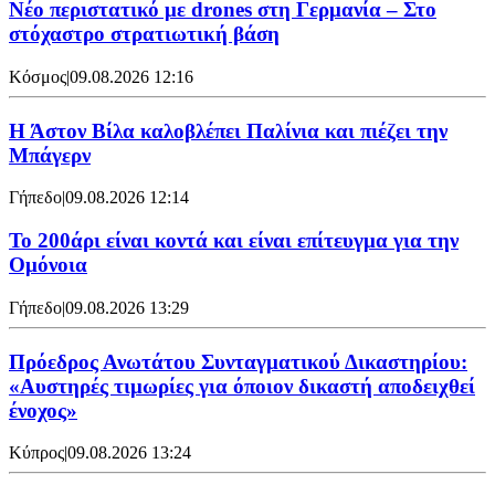
Νέο περιστατικό με drones στη Γερμανία – Στο
στόχαστρο στρατιωτική βάση
Κόσμος
|
09.08.2026 12:16
Η Άστον Βίλα καλοβλέπει Παλίνια και πιέζει την
Μπάγερν
Γήπεδο
|
09.08.2026 12:14
Το 200άρι είναι κοντά και είναι επίτευγμα για την
Ομόνοια
Γήπεδο
|
09.08.2026 13:29
Πρόεδρος Ανωτάτου Συνταγματικού Δικαστηρίου:
«Αυστηρές τιμωρίες για όποιον δικαστή αποδειχθεί
ένοχος»
Κύπρος
|
09.08.2026 13:24