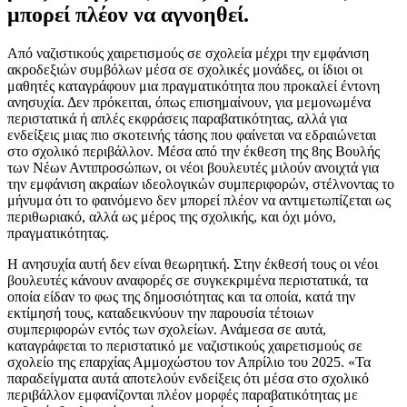
μπορεί πλέον να αγνοηθεί.
Από ναζιστικούς χαιρετισμούς σε σχολεία μέχρι την εμφάνιση
ακροδεξιών συμβόλων μέσα σε σχολικές μονάδες, οι ίδιοι οι
μαθητές καταγράφουν μια πραγματικότητα που προκαλεί έντονη
ανησυχία. Δεν πρόκειται, όπως επισημαίνουν, για μεμονωμένα
περιστατικά ή απλές εκφράσεις παραβατικότητας, αλλά για
ενδείξεις μιας πιο σκοτεινής τάσης που φαίνεται να εδραιώνεται
στο σχολικό περιβάλλον. Μέσα από την έκθεση της 8ης Βουλής
των Νέων Αντιπροσώπων, οι νέοι βουλευτές μιλούν ανοιχτά για
την εμφάνιση ακραίων ιδεολογικών συμπεριφορών, στέλνοντας το
μήνυμα ότι το φαινόμενο δεν μπορεί πλέον να αντιμετωπίζεται ως
περιθωριακό, αλλά ως μέρος της σχολικής, και όχι μόνο,
πραγματικότητας.
Η ανησυχία αυτή δεν είναι θεωρητική. Στην έκθεσή τους οι νέοι
βουλευτές κάνουν αναφορές σε συγκεκριμένα περιστατικά, τα
οποία είδαν το φως της δημοσιότητας και τα οποία, κατά την
εκτίμησή τους, καταδεικνύουν την παρουσία τέτοιων
συμπεριφορών εντός των σχολείων. Ανάμεσα σε αυτά,
καταγράφεται το περιστατικό με ναζιστικούς χαιρετισμούς σε
σχολείο της επαρχίας Αμμοχώστου τον Απρίλιο του 2025. «Τα
παραδείγματα αυτά αποτελούν ενδείξεις ότι μέσα στο σχολικό
περιβάλλον εμφανίζονται πλέον μορφές παραβατικότητας με