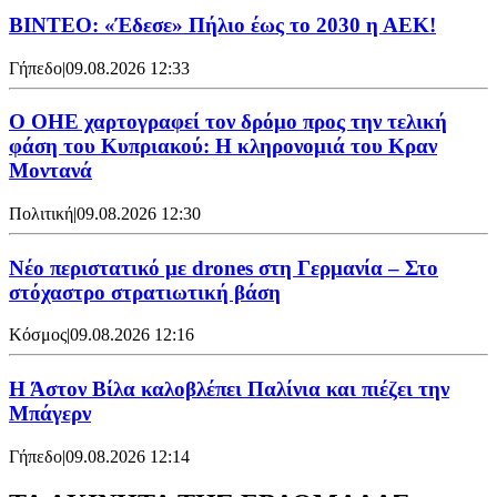
ΒΙΝΤΕΟ: «Έδεσε» Πήλιο έως το 2030 η ΑΕΚ!
Γήπεδο
|
09.08.2026 12:33
Ο ΟΗΕ χαρτογραφεί τον δρόμο προς την τελική
φάση του Κυπριακού: Η κληρονομιά του Κραν
Μοντανά
Πολιτική
|
09.08.2026 12:30
Νέο περιστατικό με drones στη Γερμανία – Στο
στόχαστρο στρατιωτική βάση
Κόσμος
|
09.08.2026 12:16
Η Άστον Βίλα καλοβλέπει Παλίνια και πιέζει την
Μπάγερν
Γήπεδο
|
09.08.2026 12:14