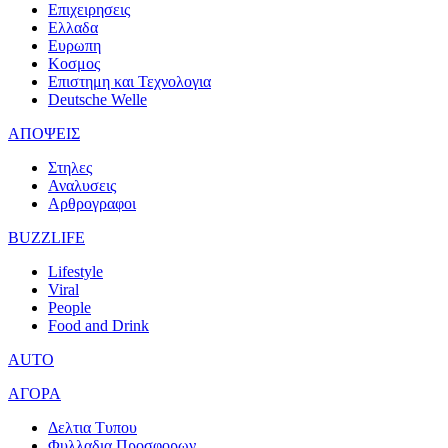
Επιχειρησεις
Ελλαδα
Ευρωπη
Κοσμος
Επιστημη και Τεχνολογια
Deutsche Welle
ΑΠΟΨΕΙΣ
Στηλες
Αναλυσεις
Αρθρογραφοι
BUZZLIFE
Lifestyle
Viral
People
Food and Drink
AUTO
ΑΓΟΡΑ
Δελτια Τυπου
Φυλλαδια Προσφορων