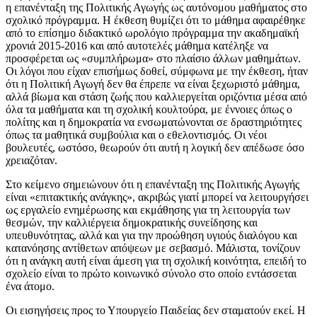
η επανένταξη της Πολιτικής Αγωγής ως αυτόνομου μαθήματος στο
σχολικό πρόγραμμα. Η έκθεση θυμίζει ότι το μάθημα αφαιρέθηκε
από το επίσημο διδακτικό ωρολόγιο πρόγραμμα την ακαδημαϊκή
χρονιά 2015-2016 και από αυτοτελές μάθημα κατέληξε να
προσφέρεται ως «συμπλήρωμα» στο πλαίσιο άλλων μαθημάτων.
Οι λόγοι που είχαν επισήμως δοθεί, σύμφωνα με την έκθεση, ήταν
ότι η Πολιτική Αγωγή δεν θα έπρεπε να είναι ξεχωριστό μάθημα,
αλλά βίωμα και στάση ζωής που καλλιεργείται οριζόντια μέσα από
όλα τα μαθήματα και τη σχολική κουλτούρα, με έννοιες όπως ο
πολίτης και η δημοκρατία να ενσωματώνονται σε δραστηριότητες
όπως τα μαθητικά συμβούλια και ο εθελοντισμός. Οι νέοι
βουλευτές, ωστόσο, θεωρούν ότι αυτή η λογική δεν απέδωσε όσο
χρειαζόταν.
Στο κείμενο σημειώνουν ότι η επανένταξη της Πολιτικής Αγωγής
είναι «επιτακτικής ανάγκης», ακριβώς γιατί μπορεί να λειτουργήσει
ως εργαλείο ενημέρωσης και εκμάθησης για τη λειτουργία των
θεσμών, την καλλιέργεια δημοκρατικής συνείδησης και
υπευθυνότητας, αλλά και για την προώθηση υγιούς διαλόγου και
κατανόησης αντίθετων απόψεων με σεβασμό. Μάλιστα, τονίζουν
ότι η ανάγκη αυτή είναι άμεση για τη σχολική κοινότητα, επειδή το
σχολείο είναι το πρώτο κοινωνικό σύνολο στο οποίο εντάσσεται
ένα άτομο.
Οι εισηγήσεις προς το Υπουργείο Παιδείας δεν σταματούν εκεί. Η