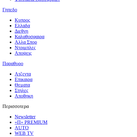
Γηπεδο
Κυπρος
Ελλαδα
Διεθνη
Καλαθοσφαιρα
Αλλα Σπορ
Ντριμπλες
Αποψεις
Παραθυρο
Ατζεντα
Επικαιρα
Θεματα
Στηλες
Αποθηκη
Περισσοτερα
Newsletter
«Π» PREMIUM
AUTO
WEB TV