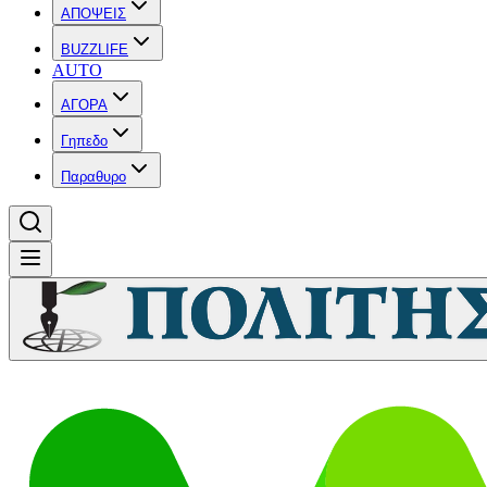
ΑΠΟΨΕΙΣ
BUZZLIFE
AUTO
ΑΓΟΡΑ
Γηπεδο
Παραθυρο