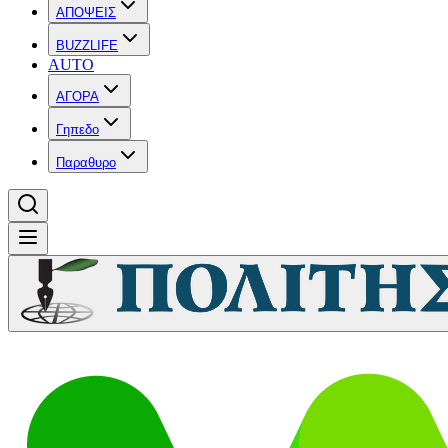
ΑΠΟΨΕΙΣ
BUZZLIFE
AUTO
ΑΓΟΡΑ
Γηπεδο
Παραθυρο