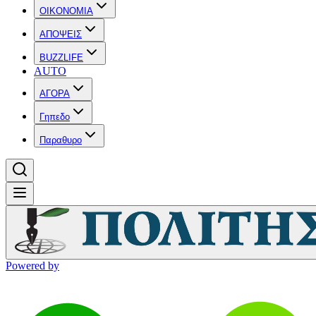
OIKONOMIA
ΑΠΟΨΕΙΣ
BUZZLIFE
AUTO
ΑΓΟΡΑ
Γηπεδο
Παραθυρο
Powered by