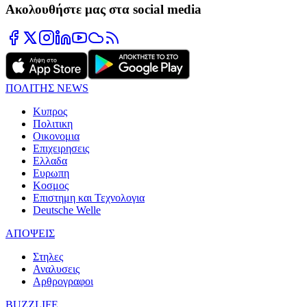
Ακολουθήστε μας στα social media
ΠΟΛΙΤΗΣ NEWS
Κυπρος
Πολιτικη
Οικονομια
Επιχειρησεις
Ελλαδα
Ευρωπη
Κοσμος
Επιστημη και Τεχνολογια
Deutsche Welle
ΑΠΟΨΕΙΣ
Στηλες
Αναλυσεις
Αρθρογραφοι
BUZZLIFE