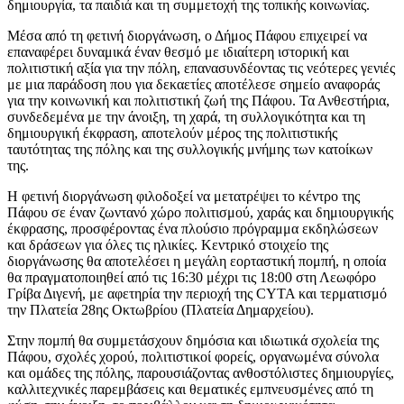
δημιουργία, τα παιδιά και τη συμμετοχή της τοπικής κοινωνίας.
Μέσα από τη φετινή διοργάνωση, ο Δήμος Πάφου επιχειρεί να
επαναφέρει δυναμικά έναν θεσμό με ιδιαίτερη ιστορική και
πολιτιστική αξία για την πόλη, επανασυνδέοντας τις νεότερες γενιές
με μια παράδοση που για δεκαετίες αποτέλεσε σημείο αναφοράς
για την κοινωνική και πολιτιστική ζωή της Πάφου. Τα Ανθεστήρια,
συνδεδεμένα με την άνοιξη, τη χαρά, τη συλλογικότητα και τη
δημιουργική έκφραση, αποτελούν μέρος της πολιτιστικής
ταυτότητας της πόλης και της συλλογικής μνήμης των κατοίκων
της.
Η φετινή διοργάνωση φιλοδοξεί να μετατρέψει το κέντρο της
Πάφου σε έναν ζωντανό χώρο πολιτισμού, χαράς και δημιουργικής
έκφρασης, προσφέροντας ένα πλούσιο πρόγραμμα εκδηλώσεων
και δράσεων για όλες τις ηλικίες. Κεντρικό στοιχείο της
διοργάνωσης θα αποτελέσει η μεγάλη εορταστική πομπή, η οποία
θα πραγματοποιηθεί από τις 16:30 μέχρι τις 18:00 στη Λεωφόρο
Γρίβα Διγενή, με αφετηρία την περιοχή της CYTA και τερματισμό
την Πλατεία 28ης Οκτωβρίου (Πλατεία Δημαρχείου).
Στην πομπή θα συμμετάσχουν δημόσια και ιδιωτικά σχολεία της
Πάφου, σχολές χορού, πολιτιστικοί φορείς, οργανωμένα σύνολα
και ομάδες της πόλης, παρουσιάζοντας ανθοστόλιστες δημιουργίες,
καλλιτεχνικές παρεμβάσεις και θεματικές εμπνευσμένες από τη