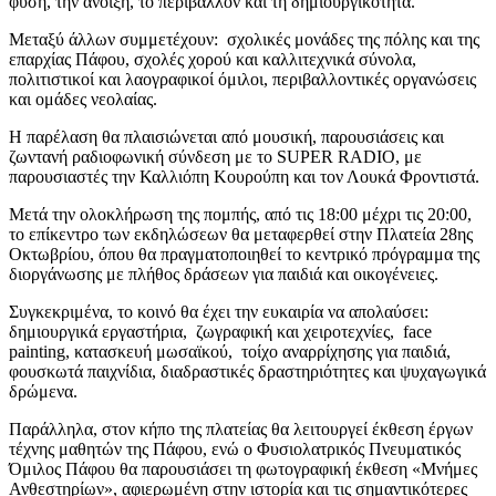
φύση, την άνοιξη, το περιβάλλον και τη δημιουργικότητα.
Μεταξύ άλλων συμμετέχουν: σχολικές μονάδες της πόλης και της
επαρχίας Πάφου, σχολές χορού και καλλιτεχνικά σύνολα,
πολιτιστικοί και λαογραφικοί όμιλοι, περιβαλλοντικές οργανώσεις
και ομάδες νεολαίας.
Η παρέλαση θα πλαισιώνεται από μουσική, παρουσιάσεις και
ζωντανή ραδιοφωνική σύνδεση με το SUPER RADIO, με
παρουσιαστές την Καλλιόπη Κουρούπη και τον Λουκά Φροντιστά.
Μετά την ολοκλήρωση της πομπής, από τις 18:00 μέχρι τις 20:00,
το επίκεντρο των εκδηλώσεων θα μεταφερθεί στην Πλατεία 28ης
Οκτωβρίου, όπου θα πραγματοποιηθεί το κεντρικό πρόγραμμα της
διοργάνωσης με πλήθος δράσεων για παιδιά και οικογένειες.
Συγκεκριμένα, το κοινό θα έχει την ευκαιρία να απολαύσει:
δημιουργικά εργαστήρια, ζωγραφική και χειροτεχνίες, face
painting, κατασκευή μωσαϊκού, τοίχο αναρρίχησης για παιδιά,
φουσκωτά παιχνίδια, διαδραστικές δραστηριότητες και ψυχαγωγικά
δρώμενα.
Παράλληλα, στον κήπο της πλατείας θα λειτουργεί έκθεση έργων
τέχνης μαθητών της Πάφου, ενώ ο Φυσιολατρικός Πνευματικός
Όμιλος Πάφου θα παρουσιάσει τη φωτογραφική έκθεση «Μνήμες
Ανθεστηρίων», αφιερωμένη στην ιστορία και τις σημαντικότερες