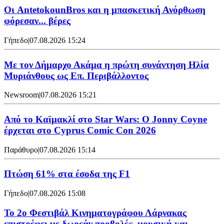
Oι AntetokounBros και η μπασκετική Ανόρθωση
φόρεσαν... βέρες
Γήπεδο
|
07.08.2026 15:24
Με τον Δήμαρχο Ακάμα η πρώτη συνάντηση Ηλία
Μυριάνθους ως Επ. Περιβάλλοντος
Newsroom
|
07.08.2026 15:21
Από το Καϊμακλί στο Star Wars: Ο Jonny Coyne
έρχεται στο Cyprus Comic Con 2026
Παράθυρο
|
07.08.2026 15:14
Πτώση 61% στα έσοδα της F1
Γήπεδο
|
07.08.2026 15:08
Το 2ο Φεστιβάλ Κινηματογράφου Λάρνακας
επιστρέφει με δωρεάν προβολές, μουσική και