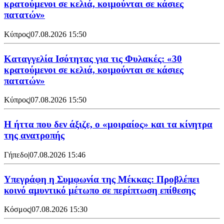
κρατούμενοι σε κελιά, κοιμούνται σε κάσιες
πατατών»
Κύπρος
|
07.08.2026 15:50
Καταγγελία Ισότητας για τις Φυλακές: «30
κρατούμενοι σε κελιά, κοιμούνται σε κάσιες
πατατών»
Κύπρος
|
07.08.2026 15:50
Η ήττα που δεν άξιζε, ο «μοιραίος» και τα κίνητρα
της ανατροπής
Γήπεδο
|
07.08.2026 15:46
Υπεγράφη η Συμφωνία της Μέκκας: Προβλέπει
κοινό αμυντικό μέτωπο σε περίπτωση επίθεσης
Κόσμος
|
07.08.2026 15:30