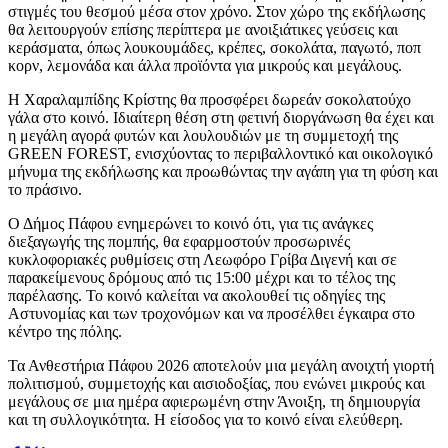
στιγμές του θεσμού μέσα στον χρόνο. Στον χώρο της εκδήλωσης
θα λειτουργούν επίσης περίπτερα με ανοιξιάτικες γεύσεις και
κεράσματα, όπως λουκουμάδες, κρέπες, σοκολάτα, παγωτό, ποπ
κορν, λεμονάδα και άλλα προϊόντα για μικρούς και μεγάλους.
Η Χαραλαμπίδης Κρίστης θα προσφέρει δωρεάν σοκολατούχο
γάλα στο κοινό. Ιδιαίτερη θέση στη φετινή διοργάνωση θα έχει και
η μεγάλη αγορά φυτών και λουλουδιών με τη συμμετοχή της
GREEN FOREST, ενισχύοντας το περιβαλλοντικό και οικολογικό
μήνυμα της εκδήλωσης και προωθώντας την αγάπη για τη φύση και
το πράσινο.
Ο Δήμος Πάφου ενημερώνει το κοινό ότι, για τις ανάγκες
διεξαγωγής της πομπής, θα εφαρμοστούν προσωρινές
κυκλοφοριακές ρυθμίσεις στη Λεωφόρο Γρίβα Διγενή και σε
παρακείμενους δρόμους από τις 15:00 μέχρι και το τέλος της
παρέλασης. Το κοινό καλείται να ακολουθεί τις οδηγίες της
Αστυνομίας και των τροχονόμων και να προσέλθει έγκαιρα στο
κέντρο της πόλης.
Τα Ανθεστήρια Πάφου 2026 αποτελούν μια μεγάλη ανοιχτή γιορτή
πολιτισμού, συμμετοχής και αισιοδοξίας, που ενώνει μικρούς και
μεγάλους σε μια ημέρα αφιερωμένη στην Άνοιξη, τη δημιουργία
και τη συλλογικότητα. Η είσοδος για το κοινό είναι ελεύθερη.