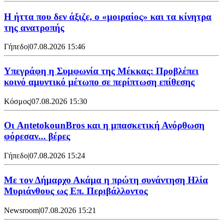
Η ήττα που δεν άξιζε, ο «μοιραίος» και τα κίνητρα
της ανατροπής
Γήπεδο
|
07.08.2026 15:46
Υπεγράφη η Συμφωνία της Μέκκας: Προβλέπει
κοινό αμυντικό μέτωπο σε περίπτωση επίθεσης
Κόσμος
|
07.08.2026 15:30
Oι AntetokounBros και η μπασκετική Ανόρθωση
φόρεσαν... βέρες
Γήπεδο
|
07.08.2026 15:24
Με τον Δήμαρχο Ακάμα η πρώτη συνάντηση Ηλία
Μυριάνθους ως Επ. Περιβάλλοντος
Newsroom
|
07.08.2026 15:21