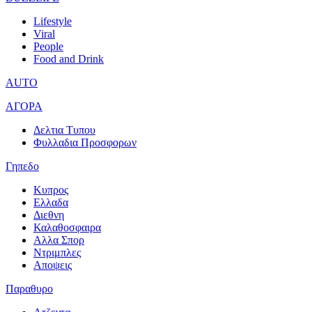
Lifestyle
Viral
People
Food and Drink
AUTO
ΑΓΟΡΑ
Δελτια Τυπου
Φυλλαδια Προσφορων
Γηπεδο
Κυπρος
Ελλαδα
Διεθνη
Καλαθοσφαιρα
Αλλα Σπορ
Ντριμπλες
Αποψεις
Παραθυρο