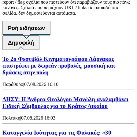
report / flag σχόλια που πιστεύουν ότι παραβιάζουν τους πιο πάνω
κανόνες. Σχόλια που περιέχουν URL / links σε οποιαδήποτε
σελίδα, δεν δημοσιεύονται αυτόματα.
Ροή ειδήσεων
Δημοφιλή
Το 2ο Φεστιβάλ Κινηματογράφου Λάρνακας
επιστρέφει με δωρεάν προβολές, μουσική και
δράσεις στην πόλη
Παράθυρο
|
07.08.2026 16:10
ΔΗΣΥ: Η Άνδρεα Θεολόγου Μανώλη αναλαμβάνει
Ειδική Σύμβουλος για το Κράτος Δικαίου
Πολιτική
|
07.08.2026 16:03
Καταγγελία Ισότητας για τις Φυλακές: «30