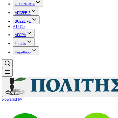
OIKONOMIA
ΑΠΟΨΕΙΣ
BUZZLIFE
AUTO
ΑΓΟΡΑ
Γηπεδο
Παραθυρο
Powered by