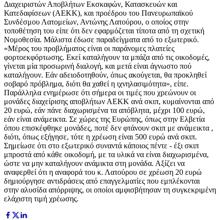
Διαχειριστών Αποβλήτων Εκσκαφών, Κατασκευών και
Κατεδαφίσεων (ΑΕΚΚ), και προέδρου του Πανευρωπαϊκού
Συνδέσμου Λατομείων, Αντώνης Λατούρου, ο οποίος στην
τοποθέτηση του είπε ότι δεν εφαρμόζεται τίποτα από τη σχετική
Νομοθεσία. Μάλιστα έδωσε παραδείγματα από το εξωτερικό.
«Μέρος του προβλήματος είναι οι παράνομες πλατείες
φορτοεκφόρτωσης. Εκεί καταλήγουν τα μπάζα από τις οικοδομές,
γίνεται μία προσωρινή διαλογή, και μετά είναι άγνωστο πού
καταλήγουν. Εάν αδειοδοτηθούν, όπως ακούγεται, θα προκληθεί
σοβαρό πρόβλημα, διότι θα χαθεί η ιχνηλασιμότητα», είπε.
Παράλληλα ενημέρωσε ότι σήμερα οι τιμές που χρεώνουν οι
μονάδες διαχείρισης αποβλήτων ΑΕΚΚ ανά σκιπ, κυμαίνονται από
20 ευρώ, εάν πάνε διαχωρισμένα τα απόβλητα, μέχρι 100 ευρώ,
εάν είναι ανάμεικτα. Σε χώρες της Ευρώπης, όπως στην Ελβετία
όπου επισκέφθηκε μονάδες, ποτέ δεν φτάνουν σκιπ με ανάμεικτα ,
διότι, όπως εξήγησε, τότε η χρέωση είναι 500 ευρώ ανά σκιπ.
Σημείωσε ότι στο εξωτερικό συναντά κάποιος πέντε - έξι σκιπ
μπροστά από κάθε οικοδομή, με τα υλικά να είναι διαχωρισμένα,
ώστε να μην καταλήγουν ανάμικτα στη μονάδα. Αξίζει να
αναφερθεί ότι η αναφορά του κ. Λατούρου σε χρέωση 20 ευρώ
δημιούργησε αντιδράσεις από επαγγελματίες που εμπλέκονται
στην αλυσίδα απόρριψης, οι οποίοι αμφισβήτησαν τη συγκεκριμένη
ελάχιστη τιμή χρέωσης.