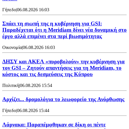
Γήπεδο
|
06.08.2026 16:03
Σπάει τη σιωπή της η κυβέρνηση για GSI:
Παραδέχεται ότι η Meridiam δίνει νέα δυναμική στο
έργο αλλά επιμένει στα περί βιωσιμότητας
Οικονομία
|
06.08.2026 16:03
ΔΗΣΥ και ΑΚΕΛ «πυροβολούν» την κυβέρνηση για
τον GSI – Ζητούν απαντήσεις για τη Meridiam, το
κόστος και τις δεσμεύσεις της Κύπρου
Πολιτική
|
06.08.2026 15:54
Αρχίζει... δρομολόγια το λεωφορείο της Ανόρθωσης
Γήπεδο
|
06.08.2026 15:44
Λάρνακα: Παραπέμφθηκαν σε δίκη οι πέντε