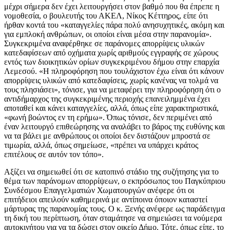
μέχρι σήμερα δεν έχει λειτουργήσει στον βαθμό που θα έπρεπε η
νομοθεσία, ο βουλευτής του ΑΚΕΛ, Νίκος Κέττηρος, είπε ότι
ήρθαν κοντά του «καταγγελίες πάρα πολύ ανησυχητικές, ακόμη και
για εμπλοκή ανθρώπων, οι οποίοι είναι μέσα στην παρανομία».
Συγκεκριμένα αναφέρθηκε σε παράνομες απορρίψεις υλικών
κατεδαφίσεων από οχήματα χωρίς αριθμούς εγγραφής σε χώρους
εντός των διοικητικών ορίων συγκεκριμένου δήμου στην επαρχία
Λεμεσού. «Η πληροφόρηση που τουλάχιστον έχω είναι ότι κάνουν
απορρίψεις υλικών από κατεδαφίσεις, χωρίς κανένας να τολμά να
τους πλησιάσει», τόνισε, για να μεταφέρει την πληροφόρηση ότι ο
αντιδήμαρχος της συγκεκριμένης περιοχής επανειλημμένα έχει
αποταθεί και κάνει καταγγελίες, αλλά, όπως είπε χαρακτηριστικά,
«φωνή βοώντος εν τη ερήμω». Όπως τόνισε, δεν περιμένει από
έναν λειτουργό επιθεώρησης να αναλάβει το βάρος της ευθύνης και
να τα βάλει με ανθρώπους οι οποίοι δεν διστάζουν μπροστά σε
τιμωρία, αλλά, όπως σημείωσε, «πρέπει να υπάρχει κράτος
επιτέλους σε αυτόν τον τόπο».
Αξίζει να σημειωθεί ότι σε κατοπινό στάδιο της συζήτησης για το
θέμα των παράνομων απορρίψεων, ο εκπρόσωπος του Παγκύπριου
Συνδέσμου Επαγγελματιών Χωματουργών ανέφερε ότι οι
επιτήδειοι απειλούν καθημερινά με αντίποινα όποιον καταστεί
μάρτυρας της παρανομίας τους. Ο κ. Ξενής ανέφερε ως παράδειγμα
τη δική του περίπτωση, όταν σταμάτησε να σημειώσει τα νούμερα
αυτοκινήτου για να τα δώσει στον οικείο Δήμο. Τότε, όπως είπε, το