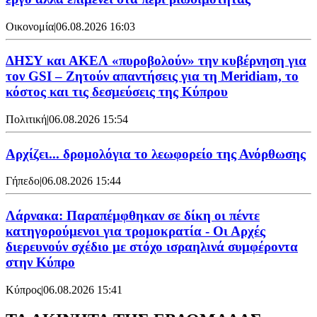
Οικονομία
|
06.08.2026 16:03
ΔΗΣΥ και ΑΚΕΛ «πυροβολούν» την κυβέρνηση για
τον GSI – Ζητούν απαντήσεις για τη Meridiam, το
κόστος και τις δεσμεύσεις της Κύπρου
Πολιτική
|
06.08.2026 15:54
Αρχίζει... δρομολόγια το λεωφορείο της Ανόρθωσης
Γήπεδο
|
06.08.2026 15:44
Λάρνακα: Παραπέμφθηκαν σε δίκη οι πέντε
κατηγορούμενοι για τρομοκρατία - Οι Αρχές
διερευνούν σχέδιο με στόχο ισραηλινά συμφέροντα
στην Κύπρο
Κύπρος
|
06.08.2026 15:41