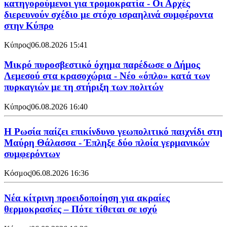
κατηγορούμενοι για τρομοκρατία - Οι Αρχές
διερευνούν σχέδιο με στόχο ισραηλινά συμφέροντα
στην Κύπρο
Κύπρος
|
06.08.2026 15:41
Μικρό πυροσβεστικό όχημα παρέδωσε ο Δήμος
Λεμεσού στα κρασοχώρια - Νέο «όπλο» κατά των
πυρκαγιών με τη στήριξη των πολιτών
Κύπρος
|
06.08.2026 16:40
Η Ρωσία παίζει επικίνδυνο γεωπολιτικό παιχνίδι στη
Μαύρη Θάλασσα - Έπληξε δύο πλοία γερμανικών
συμφερόντων
Κόσμος
|
06.08.2026 16:36
Νέα κίτρινη προειδοποίηση για ακραίες
θερμοκρασίες – Πότε τίθεται σε ισχύ