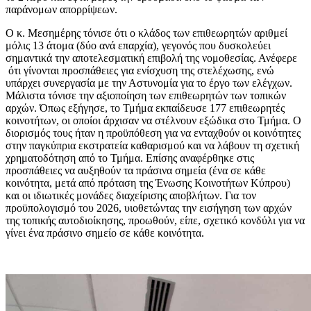
παράνομων απορρίψεων.
Ο κ. Μεσημέρης τόνισε ότι ο κλάδος των επιθεωρητών αριθμεί
μόλις 13 άτομα (δύο ανά επαρχία), γεγονός που δυσκολεύει
σημαντικά την αποτελεσματική επιβολή της νομοθεσίας. Ανέφερε
ότι γίνονται προσπάθειες για ενίσχυση της στελέχωσης, ενώ
υπάρχει συνεργασία με την Αστυνομία για το έργο των ελέγχων.
Μάλιστα τόνισε την αξιοποίηση των επιθεωρητών των
τοπικών
αρχών.
Όπως εξήγησε, το Τμήμα εκπαίδευσε 177 επιθεωρητές
κοινοτήτων, οι οποίοι άρχισαν να στέλνουν εξώδικα στο Τμήμα. Ο
διορισμός τους ήταν η προϋπόθεση για να ενταχθούν οι κοινότητες
στην παγκύπρια εκστρατεία καθαρισμού και να λάβουν τη σχετική
χρηματοδότηση από το Τμήμα. Επίσης αναφέρθηκε στις
προσπάθειες να αυξηθούν τα πράσινα σημεία (ένα σε κάθε
κοινότητα, μετά από πρόταση της Ένωσης Κοινοτήτων Κύπρου)
και οι ιδιωτικές μονάδες διαχείρισης αποβλήτων. Για τον
προϋπολογισμό του 2026, υιοθετώντας την εισήγηση των αρχών
της τοπικής αυτοδιοίκησης, προωθούν, είπε, σχετικό κονδύλι για να
γίνει ένα πράσινο σημείο σε κάθε κοινότητα.