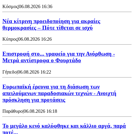
Κόσμος
|
06.08.2026 16:36
Νέα κίτρινη προειδοποίηση για ακραίες
θερμοκρασίες – Πότε τίθεται σε ισχύ
Κύπρος
|
06.08.2026 16:26
Επιστροφή στο... γραφείο για την Ανόρθωση -
Μετρά αντίστροφα ο Φουρτάδο
Γήπεδο
|
06.08.2026 16:22
Ευρωπαϊκή έρευνα για τη διάσωση των
απειλούμενων παραδοσιακών τεχνών - Ανοιχτή
πρόσκληση για προτάσεις
Παράθυρο
|
06.08.2026 16:18
Το μεγάλο κενό καλύφθηκε και κάλλιο αργά, παρά
ποτέ...