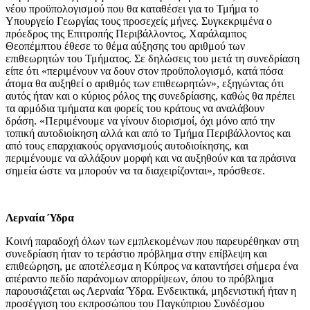
νέου προϋπολογισμού που θα καταθέσει για το Τμήμα το
Υπουργείο Γεωργίας τους προσεχείς μήνες. Συγκεκριμένα ο
πρόεδρος της Επιτροπής Περιβάλλοντος, Χαράλαμπος
Θεοπέμπτου έθεσε το θέμα αύξησης του αριθμού των
επιθεωρητών του Τμήματος. Σε δηλώσεις του μετά τη συνεδρίαση
είπε ότι «περιμένουν να δουν στον προϋπολογισμό, κατά πόσα
άτομα θα αυξηθεί ο αριθμός των επιθεωρητών», εξηγώντας ότι
αυτός ήταν και ο κύριος ρόλος της συνεδρίασης, καθώς θα πρέπει
τα αρμόδια τμήματα και φορείς του κράτους να αναλάβουν
δράση. «Περιμένουμε να γίνουν διορισμοί, όχι μόνο από την
τοπική αυτοδιοίκηση αλλά και από το Τμήμα Περιβάλλοντος και
από τους επαρχιακούς οργανισμούς αυτοδιοίκησης, και
περιμένουμε να αλλάξουν μορφή και να αυξηθούν και τα πράσινα
σημεία ώστε να μπορούν να τα διαχειρίζονται», πρόσθεσε.
Λερναία Ύδρα
Κοινή παραδοχή όλων των εμπλεκομένων που παρευρέθηκαν στη
συνεδρίαση ήταν το τεράστιο πρόβλημα στην επίβλεψη και
επιθεώρηση, με αποτέλεσμα η Κύπρος να καταντήσει σήμερα ένα
απέραντο πεδίο παράνομων απορρίψεων, όπου το πρόβλημα
παρουσιάζεται ως Λερναία Ύδρα. Ενδεικτικά, μηδενιστική ήταν η
προσέγγιση του εκπροσώπου του Παγκύπριου Συνδέσμου