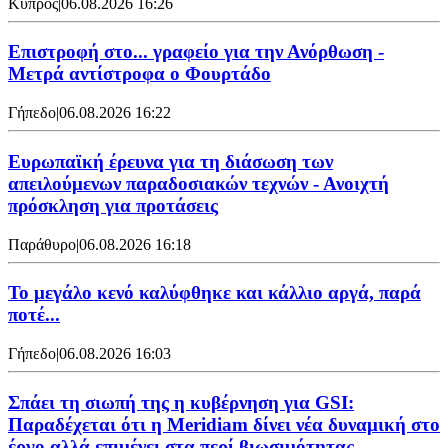
Κύπρος
|
06.08.2026 16:26
Επιστροφή στο... γραφείο για την Ανόρθωση -
Μετρά αντίστροφα ο Φουρτάδο
Γήπεδο
|
06.08.2026 16:22
Ευρωπαϊκή έρευνα για τη διάσωση των
απειλούμενων παραδοσιακών τεχνών - Ανοιχτή
πρόσκληση για προτάσεις
Παράθυρο
|
06.08.2026 16:18
Το μεγάλο κενό καλύφθηκε και κάλλιο αργά, παρά
ποτέ...
Γήπεδο
|
06.08.2026 16:03
Σπάει τη σιωπή της η κυβέρνηση για GSI:
Παραδέχεται ότι η Meridiam δίνει νέα δυναμική στο
έργο αλλά επιμένει στα περί βιωσιμότητας