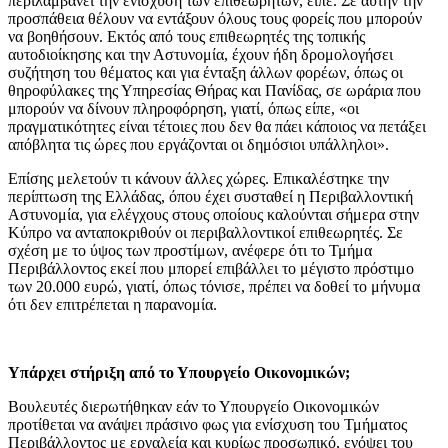
περιλαμβάνει την ενίσχυση των επιθεωρητών, είπε. Σε αυτήν την
προσπάθεια θέλουν να εντάξουν όλους τους φορείς που μπορούν
να βοηθήσουν. Εκτός από τους επιθεωρητές της τοπικής
αυτοδιοίκησης και την Αστυνομία, έχουν ήδη δρομολογήσει
συζήτηση του θέματος και για ένταξη άλλων φορέων, όπως οι
θηροφύλακες της Υπηρεσίας Θήρας και Πανίδας, σε ωράρια που
μπορούν να δίνουν πληροφόρηση, γιατί, όπως είπε, «οι
πραγματικότητες είναι τέτοιες που δεν θα πάει κάποιος να πετάξει
απόβλητα τις ώρες που εργάζονται οι δημόσιοι υπάλληλοι».
Επίσης μελετούν τι κάνουν άλλες χώρες. Επικαλέστηκε την
περίπτωση της Ελλάδας, όπου έχει συσταθεί η Περιβαλλοντική
Αστυνομία, για ελέγχους στους οποίους καλούνται σήμερα στην
Κύπρο να ανταποκριθούν οι περιβαλλοντικοί επιθεωρητές. Σε
σχέση με το ύψος των προστίμων, ανέφερε ότι το Τμήμα
Περιβάλλοντος εκεί που μπορεί επιβάλλει το μέγιστο πρόστιμο
των 20.000 ευρώ, γιατί, όπως τόνισε, πρέπει να δοθεί το μήνυμα
ότι δεν επιτρέπεται η παρανομία.
Υπάρχει στήριξη από το Υπουργείο Οικονομικών;
Βουλευτές διερωτήθηκαν εάν το Υπουργείο Οικονομικών
προτίθεται να ανάψει πράσινο φως για ενίσχυση του Τμήματος
Περιβάλλοντος με εργαλεία και κυρίως προσωπικό, ενόψει του