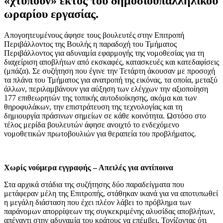
«χτυπούν» εκτός του δημοσιοϋπαλληλικού
ωραρίου εργασίας.
Απογοητευμένους άφησε τους βουλευτές στην Επιτροπή
Περιβάλλοντος της Βουλής η παραδοχή του Τμήματος
Περιβάλλοντος για αδυναμία εφαρμογής της νομοθεσίας για τη
διαχείριση αποβλήτων από εκσκαφές, κατασκευές και κατεδαφίσεις
(μπάζα). Σε συζήτηση που έγινε την Τετάρτη άκουσαν με προσοχή
τα πλάνα του Τμήματος για ανατροπή της εικόνας, τα οποία, μεταξύ
άλλων, περιλαμβάνουν για αύξηση των ελέγχων την αξιοποίηση
177 επιθεωρητών της τοπικής αυτοδιοίκησης, ακόμα και των
θηροφυλάκων, την επιστράτευση της τεχνολογίας και τη
δημιουργία πράσινων σημείων σε κάθε κοινότητα. Ωστόσο στο
τέλος μερίδα βουλευτών άφησε ανοιχτό το ενδεχόμενο
νομοθετικών πρωτοβουλιών για θεραπεία του προβλήματος.
Χωρίς νούμερα εγγραφής – Απειλές για αντίποινα
Στα αρχικά στάδια της συζήτησης δύο παραδείγματα που
μετάφεραν μέλη της Επιτροπής, στάθηκαν ικανά για να αποτυπωθεί
η μεγάλη διάσταση που έχει πλέον λάβει το πρόβλημα των
παράνομων απορρίψεων της συγκεκριμένης αλυσίδας αποβλήτων,
απέναντι στην αδυναμία του κράτους να επέμβει. Τονίζοντας ότι