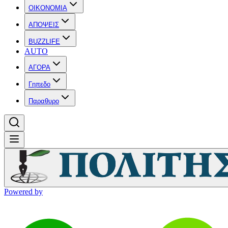
OIKONOMIA
ΑΠΟΨΕΙΣ
BUZZLIFE
AUTO
ΑΓΟΡΑ
Γηπεδο
Παραθυρο
Powered by