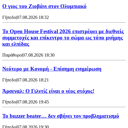
Ο γιος του Ζιοβάνι στον Ολυμπιακό
Γήπεδο
|
07.08.2026 18:32
Το Open House Festival 2026 επιστρέφει με διεθνείς
συμμετοχές και επίκεντρο το σώμα ως τόπο μνήμης
και ελπίδας
Παράθυρο
|
07.08.2026 18:30
Νεότερο με Κονομή - Επίσημη ενημέρωση
Γήπεδο
|
07.08.2026 18:21
Άρσεναλ: Ο Γιλντίζ είναι ο νέος στόχος!
Γήπεδο
|
07.08.2026 19:45
Το buzzer beater… δεν σβήνει τoν προβληματισμό
Γήπεδο
|
07.08.2026 19:30