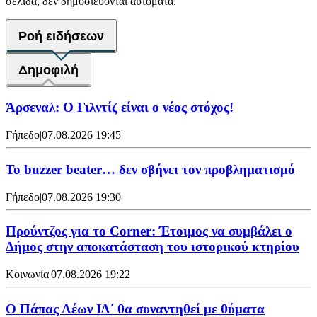
σελίδα, δεν δημοσιεύονται αυτόματα.
Ροή ειδήσεων
Δημοφιλή
Άρσεναλ: Ο Γιλντίζ είναι ο νέος στόχος!
Γήπεδο
|
07.08.2026 19:45
Το buzzer beater… δεν σβήνει τoν προβληματισμό
Γήπεδο
|
07.08.2026 19:30
Προύντζος για το Corner: Έτοιμος να συμβάλει ο
Δήμος στην αποκατάσταση του ιστορικού κτηρίου
Κοινωνία
|
07.08.2026 19:22
Ο Πάπας Λέων ΙΔ΄ θα συναντηθεί με θύματα