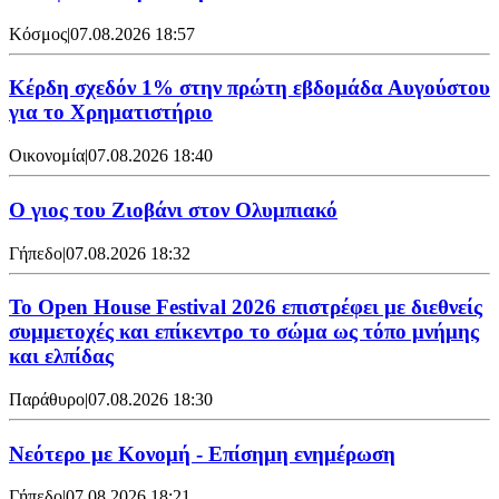
Κόσμος
|
07.08.2026 18:57
Κέρδη σχεδόν 1% στην πρώτη εβδομάδα Αυγούστου
για το Χρηματιστήριο
Οικονομία
|
07.08.2026 18:40
Ο γιος του Ζιοβάνι στον Ολυμπιακό
Γήπεδο
|
07.08.2026 18:32
Το Open House Festival 2026 επιστρέφει με διεθνείς
συμμετοχές και επίκεντρο το σώμα ως τόπο μνήμης
και ελπίδας
Παράθυρο
|
07.08.2026 18:30
Νεότερο με Κονομή - Επίσημη ενημέρωση
Γήπεδο
|
07.08.2026 18:21