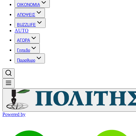
OIKONOMIA
ΑΠΟΨΕΙΣ
BUZZLIFE
AUTO
ΑΓΟΡΑ
Γηπεδο
Παραθυρο
Powered by