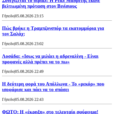
Συνεχίζεται το σίριαλ: Η Ρεάλ Μαδρίτης έκανε
βελτιωμένη πρόταση στον Βινίσιους
Γήπεδο
|
05.08.2026 23:15
Πώς βρήκε η Τραμπζονσπόρ τα εκατομμύρια για
τον Σαλάχ;
Γήπεδο
|
05.08.2026 23:02
Λοσάδα: «Ισως να μιλάει η αδρεναλίνη - Είναι
προφανές αλλά πρέπει να το πω»
Γήπεδο
|
05.08.2026 22:49
Η δεύτερη φορά του Απόλλωνα - Το «ρεκόρ» που
ισοφάρισε και πάει να το σπάσει
Γήπεδο
|
05.08.2026 22:43
ΦΩΤΟ: Η «έκρηξη» στο τελευταίο σφύριγμα!