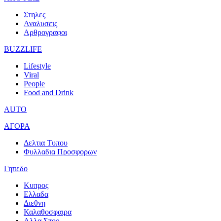
Στηλες
Αναλυσεις
Αρθρογραφοι
BUZZLIFE
Lifestyle
Viral
People
Food and Drink
AUTO
ΑΓΟΡΑ
Δελτια Τυπου
Φυλλαδια Προσφορων
Γηπεδο
Κυπρος
Ελλαδα
Διεθνη
Καλαθοσφαιρα
Αλλα Σπορ