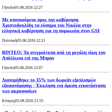
Γήπεδο
|
05.08.2026 22:27
Με υπονοούμενο προς την κυβέρνηση
Χριστοδουλίδη τα εύσημα του Νικόλα στην
ελληνική κυβέρνηση για τη συμφωνία στον GSI
Πολιτική
|
05.08.2026 22:21
ΒΙΝΤΕΟ: Τα στιγμιότυπα από τη μεγάλη νίκη του
Απόλλωνα επί της Μπραν
Γήπεδο
|
05.08.2026 22:07
Διανεμήθηκε το 35% των δωρεάν εξοπλισμών
εξοικονόμησης - Έκκληση για άμεση εγκατάσταση
των ακροφυσίων
Κύπρος
|
05.08.2026 21:55