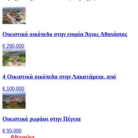
Οικιστικό οικόπεδο στην ενορία Άγιος Αθανάσιος
€ 290,000
4 Οικιστικά οικόπεδα στην Λακατάμεια, από
€ 100,000
Οικιστικό χωράφι στην Πέγεια
€ 55,000