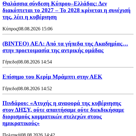
Θαλάσσια σύνδεση Κύπρου–Ελλάδας: Δεν
διακόπτεται το 2027 – Το 2028 κρίνεται η συνέχισή
της, λέει η κυβέρνηση
Κύπρος
|
08.08.2026 15:06
(BINTEO) ΑΕΛ: Από τα γήπεδα της Ακαδημίας…
στην προετοιμασία της αντρικής ομάδας
Γήπεδο
|
08.08.2026 14:54
Επίσημο του Κερίμ Μράμπτι στην ΑΕK
Γήπεδο
|
08.08.2026 14:52
Πινδάρου: «Ατυχής η αναφορά της κυβέρνησης
στον ΔΗΣΥ, ούτε απαιτήσαμε ούτε διεκδικήσαμε
διορισμούς κομματικών στελεχών στους
ημικρατικούς»
Πολιτική
|
08.08.2026 14:42