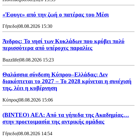
«Έφυγε» από την ζωή ο πατέρας του Μέσι
Γήπεδο
|
08.08.2026 15:30
Άνδρος: Το νησί των Κυκλάδων που κρύβει πολύ
περισσότερα από υπέροχες παραλίες
Buzzlife
|
08.08.2026 15:23
Θαλάσσια σύνδεση Κύπρου–Ελλάδας: Δεν
διακόπτεται το 2027 – Το 2028 κρίνεται η συνέχισή
της, λέει η κυβέρνηση
Κύπρος
|
08.08.2026 15:06
(BINTEO) ΑΕΛ: Από τα γήπεδα της Ακαδημίας…
στην προετοιμασία της αντρικής ομάδας
Γήπεδο
|
08.08.2026 14:54