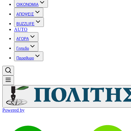
OIKONOMIA
ΑΠΟΨΕΙΣ
BUZZLIFE
AUTO
ΑΓΟΡΑ
Γηπεδο
Παραθυρο
Powered by