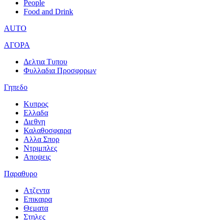
People
Food and Drink
AUTO
ΑΓΟΡΑ
Δελτια Τυπου
Φυλλαδια Προσφορων
Γηπεδο
Κυπρος
Ελλαδα
Διεθνη
Καλαθοσφαιρα
Αλλα Σπορ
Ντριμπλες
Αποψεις
Παραθυρο
Ατζεντα
Επικαιρα
Θεματα
Στηλες