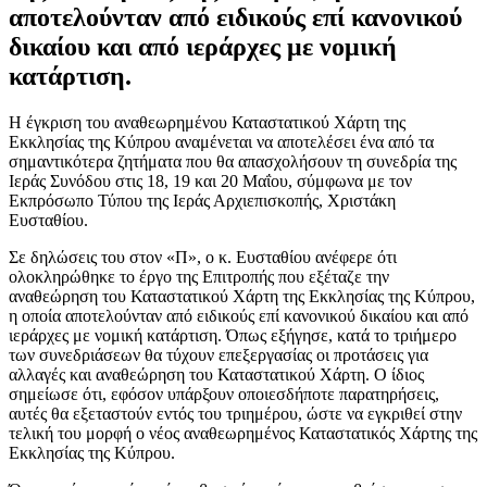
αποτελούνταν από ειδικούς επί κανονικού
δικαίου και από ιεράρχες με νομική
κατάρτιση.
Η έγκριση του αναθεωρημένου Καταστατικού Χάρτη της
Εκκλησίας της Κύπρου αναμένεται να αποτελέσει ένα από τα
σημαντικότερα ζητήματα που θα απασχολήσουν τη συνεδρία της
Ιεράς Συνόδου στις 18, 19 και 20 Μαΐου, σύμφωνα με τον
Εκπρόσωπο Τύπου της Ιεράς Αρχιεπισκοπής, Χριστάκη
Ευσταθίου.
Σε δηλώσεις του στον «Π», ο κ. Ευσταθίου ανέφερε ότι
ολοκληρώθηκε το έργο της Επιτροπής που εξέταζε την
αναθεώρηση του Καταστατικού Χάρτη της Εκκλησίας της Κύπρου,
η οποία αποτελούνταν από ειδικούς επί κανονικού δικαίου και από
ιεράρχες με νομική κατάρτιση. Όπως εξήγησε, κατά το τριήμερο
των συνεδριάσεων θα τύχουν επεξεργασίας οι προτάσεις για
αλλαγές και αναθεώρηση του Καταστατικού Χάρτη. Ο ίδιος
σημείωσε ότι, εφόσον υπάρξουν οποιεσδήποτε παρατηρήσεις,
αυτές θα εξεταστούν εντός του τριημέρου, ώστε να εγκριθεί στην
τελική του μορφή ο νέος αναθεωρημένος Καταστατικός Χάρτης της
Εκκλησίας της Κύπρου.