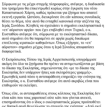
Σύμφωνα με τις μέχρι στιγμής πληροφορίες, ανέφερε, η διαδικασία
του τριημέρου θα επικεντρωθεί κυρίως στην έγκριση του νέου
Καταστατικού Χάρτη, καθώς πρόκειται για ζήτημα που απαιτεί
εκτενή εργασία. Ωστόσο, διευκρίνισε ότι εάν κάποιος συνοδικός
θέσει το θέμα, τότε αυτό θα ενταχθεί κανονικά στην ατζέντα της
Ιεράς Συνόδου. Κληθείς να σχολιάσει τι σημαίνει εκκλησιαστικά η
«επ’ αόριστον αργία» που έχει επιβληθεί στον Τυχικό, ο κ.
Ευσταθίου ανέφερε ότι, σύμφωνα με το εκκλησιαστικό δίκαιο,
αυτό σημαίνει ότι θα παραμένει σε αργία χωρίς δικαίωμα
επιτέλεσης ιερατικών καθηκόντων. Όπως εξήγησε, το «επ’
αόριστον» σημαίνει μέχρις ότου η Ιερά Σύνοδος αποφασίσει
διαφορετικά.
Ο Εκπρόσωπος Τύπου της Ιεράς Αρχιεπισκοπής υπογράμμισε
ακόμη ότι όλα τα ζητήματα θα πρέπει να αντιμετωπίζονται με βάση
το δίκαιο της Εκκλησίας, σημειώνοντας ότι «με το δίκαιο της
Εκκλησίας δεν υπάρχουν ήπιες και σκληρότερες γραμμές».
Ερωτηθείς κατά πόσο η αντιπαράθεση επηρεάζει την ενότητα της
Εκκλησίας, ο κ. Ευσταθίου ανέφερε ότι αυτό ακριβώς είναι που
επιθυμούν να εκλείψει.
Όπως είπε, οι αντιπαραθέσεις στους κόλπους της Εκκλησίας δεν
είναι κάτι που τους χαροποιεί ούτε κάτι που γίνεται ανεκτό,
επισημαίνοντας ότι ο ίδιος ο εκκλησιαστικός χώρος προϋποθέτει
ως βασική αρχή θεμελίωσης το στοιχείο της ενότητας. «Από εκεί