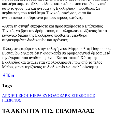
και πέρα πάμε σε άλλου είδους καταστάσεις που εκτρέπουν από
αυτό το φρόνημα και πνεύμα της Εκκλησίας», πρόσθεσε. Σε
περίπτωση που τεθεί θέμα Τυχικού, συνέχισε, αυτό θα
αντιμετωπιστεί σύμφωνα με τους ιερούς κανόνες.
«Αυτή τη στιγμή ευχόμαστε και προσευχόμαστε ο Επίσκοπος
Τυχικός να βρει τον δρόμο του», συμπλήρωσε, τονίζοντας ότι το
κανονικό δίκαιο της Εκκλησίας προβλέπει ξεκάθαρα
συγκεκριμένες διαδικασίες και πρόνοιες.
Τέλος, αναφερόμενος στην εκλογή νέου Μητροπολίτη Πάφου, ο κ.
Ευσταθίου δήλωσε ότι η διαδικασία θα δρομολογηθεί άμεσα μετά
την έγκριση του αναθεωρημένου Καταστατικού Χάρτη της
Εκκλησίας και αναμένεται να ολοκληρωθεί πριν από το τέλος
Μαΐου, χαρακτηρίζοντας τη διαδικασία ως «πολύ σύντομη».
Tags
ΑΡΧΙΕΠΙΣΚΟΠΗ
ΙΕΡΑ ΣΥΝΟΔΟΣ
ΑΡΧΙΕΠΙΣΚΟΠΟΣ
ΓΕΩΡΓΙΟΣ
ΤΑ ΑΚΙΝΗΤΑ ΤΗΣ ΕΒΔΟΜΑΔΑΣ