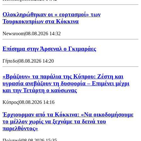
Ολοκληρώθηκαν οι « εορτασμοί» των
Τουρκοκυπρίων στα Κόκκινα
Newsroom
|
08.08.2026 14:32
Επίσημα στην Άρσεναλ ο Γκιμαράες
Γήπεδο
|
08.08.2026 14:20
«Βράζουν» τα παράλια της Κύπρου: Ζέστη και
υγρασία ανεβάζουν τη δυσφορία – Επιμένει μέχρι
και την Τετάρτη ο καύσωνας
Κύπρος
|
08.08.2026 14:16
Έρχιουρμαν από τα Κόκκινα: «Να οικοδομήσουμε
το μέλλον χωρίς να ξεχνάμε τα δεινά του
παρελθόντος»
Πολιτική
|
08.08.2026 15:35