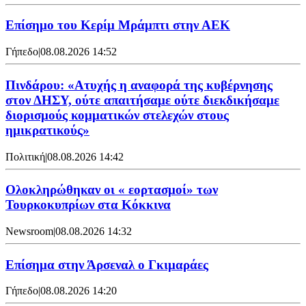
Επίσημο του Κερίμ Μράμπτι στην ΑΕK
Γήπεδο
|
08.08.2026 14:52
Πινδάρου: «Ατυχής η αναφορά της κυβέρνησης
στον ΔΗΣΥ, ούτε απαιτήσαμε ούτε διεκδικήσαμε
διορισμούς κομματικών στελεχών στους
ημικρατικούς»
Πολιτική
|
08.08.2026 14:42
Ολοκληρώθηκαν οι « εορτασμοί» των
Τουρκοκυπρίων στα Κόκκινα
Newsroom
|
08.08.2026 14:32
Επίσημα στην Άρσεναλ ο Γκιμαράες
Γήπεδο
|
08.08.2026 14:20