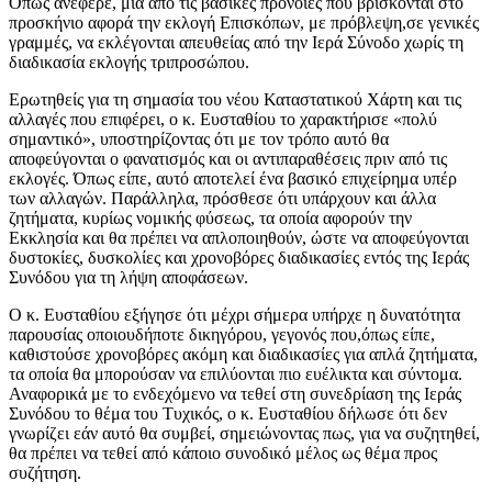
Όπως ανέφερε, μία από τις βασικές πρόνοιες που βρίσκονται στο
προσκήνιο αφορά την εκλογή Επισκόπων, με πρόβλεψη,σε γενικές
γραμμές, να εκλέγονται απευθείας από την Ιερά Σύνοδο χωρίς τη
διαδικασία εκλογής τριπροσώπου.
Ερωτηθείς για τη σημασία του νέου Καταστατικού Χάρτη και τις
αλλαγές που επιφέρει, ο κ. Ευσταθίου το χαρακτήρισε «πολύ
σημαντικό», υποστηρίζοντας ότι με τον τρόπο αυτό θα
αποφεύγονται ο φανατισμός και οι αντιπαραθέσεις πριν από τις
εκλογές. Όπως είπε, αυτό αποτελεί ένα βασικό επιχείρημα υπέρ
των αλλαγών. Παράλληλα, πρόσθεσε ότι υπάρχουν και άλλα
ζητήματα, κυρίως νομικής φύσεως, τα οποία αφορούν την
Εκκλησία και θα πρέπει να απλοποιηθούν, ώστε να αποφεύγονται
δυστοκίες, δυσκολίες και χρονοβόρες διαδικασίες εντός της Ιεράς
Συνόδου για τη λήψη αποφάσεων.
Ο κ. Ευσταθίου εξήγησε ότι μέχρι σήμερα υπήρχε η δυνατότητα
παρουσίας οποιουδήποτε δικηγόρου, γεγονός που,όπως είπε,
καθιστούσε χρονοβόρες ακόμη και διαδικασίες για απλά ζητήματα,
τα οποία θα μπορούσαν να επιλύονται πιο ευέλικτα και σύντομα.
Αναφορικά με το ενδεχόμενο να τεθεί στη συνεδρίαση της Ιεράς
Συνόδου το θέμα του Τυχικός, ο κ. Ευσταθίου δήλωσε ότι δεν
γνωρίζει εάν αυτό θα συμβεί, σημειώνοντας πως, για να συζητηθεί,
θα πρέπει να τεθεί από κάποιο συνοδικό μέλος ως θέμα προς
συζήτηση.