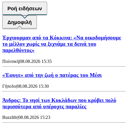
Ροή ειδήσεων
Δημοφιλή
Έρχιουρμαν από τα Κόκκινα: «Να οικοδομήσουμε
το μέλλον χωρίς να ξεχνάμε τα δεινά του
παρελθόντος»
Πολιτική
|
08.08.2026 15:35
«Έφυγε» από την ζωή ο πατέρας του Μέσι
Γήπεδο
|
08.08.2026 15:30
Άνδρος: Το νησί των Κυκλάδων που κρύβει πολύ
περισσότερα από υπέροχες παραλίες
Buzzlife
|
08.08.2026 15:23