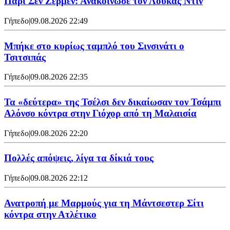
Παρί Σεν Ζερμέν: Ανακοίνωσε τον Λούκας Ντιν
Γήπεδο
|
09.08.2026 22:49
Mπήκε στο κυρίως ταμπλό του Σινσινάτι ο
Τσιτσιπάς
Γήπεδο
|
09.08.2026 22:35
Τα «δεύτερα» της Τσέλσι δεν δικαίωσαν τον Τσάμπι
Αλόνσο κόντρα στην Γιόχορ από τη Μαλαισία
Γήπεδο
|
09.08.2026 22:20
Πολλές απόψεις, λίγα τα δίκιά τους
Γήπεδο
|
09.08.2026 22:12
Ανατροπή με Μαρμούς για τη Μάντσεστερ Σίτι
κόντρα στην Ατλέτικο