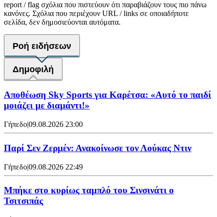
report / flag σχόλια που πιστεύουν ότι παραβιάζουν τους πιο πάνω
κανόνες. Σχόλια που περιέχουν URL / links σε οποιαδήποτε
σελίδα, δεν δημοσιεύονται αυτόματα.
Ροή ειδήσεων
Δημοφιλή
Αποθέωση Sky Sports για Καρέτσα: «Αυτό το παιδί
μοιάζει με διαμάντι!»
Γήπεδο
|
09.08.2026 23:00
Παρί Σεν Ζερμέν: Ανακοίνωσε τον Λούκας Ντιν
Γήπεδο
|
09.08.2026 22:49
Mπήκε στο κυρίως ταμπλό του Σινσινάτι ο
Τσιτσιπάς