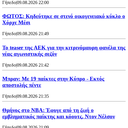
Γήπεδο
|
09.08.2026 22:00
ΦΩΤΟΣ: Κηδεύτηκε σε στενό οικογενειακό κύκλο ο
Χόρχε Μέσι
Γήπεδο
|
09.08.2026 21:49
Το teaser της ΑΕΚ για την κιτρινόμαυρη φανέλα της
νέας αγωνιστικής σεζόν
Γήπεδο
|
09.08.2026 21:42
Μπραν: Με 19 παίκτες στην Κύπρο - Εκτός
αποστολής πέντε
Γήπεδο
|
09.08.2026 21:35
Θρήνος στο NBA: Έφυγε από τη ζωή ο
εμβληματικός παίκτης και κόουτς, Ντον Νέλσον
Γήπεδο
|
09.08.2026 21:09