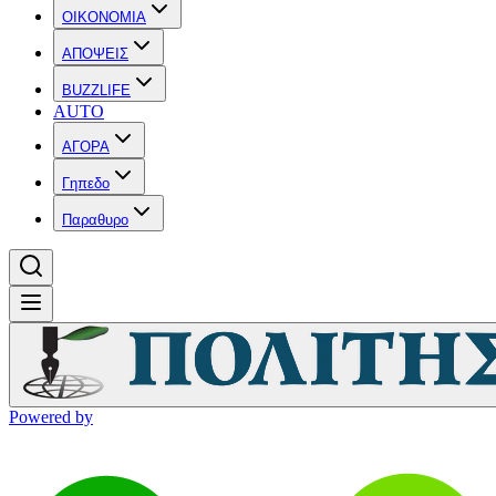
OIKONOMIA
ΑΠΟΨΕΙΣ
BUZZLIFE
AUTO
ΑΓΟΡΑ
Γηπεδο
Παραθυρο
Powered by