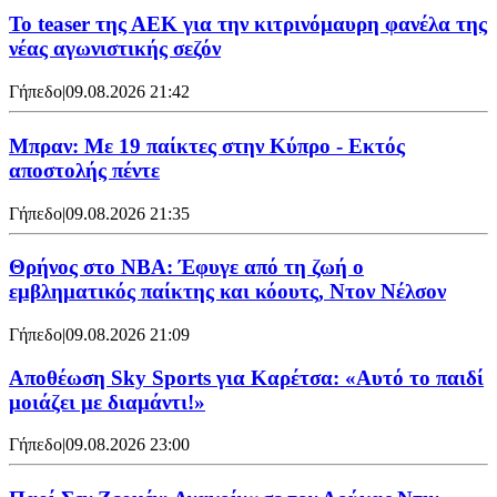
Το teaser της ΑΕΚ για την κιτρινόμαυρη φανέλα της
νέας αγωνιστικής σεζόν
Γήπεδο
|
09.08.2026 21:42
Μπραν: Με 19 παίκτες στην Κύπρο - Εκτός
αποστολής πέντε
Γήπεδο
|
09.08.2026 21:35
Θρήνος στο NBA: Έφυγε από τη ζωή ο
εμβληματικός παίκτης και κόουτς, Ντον Νέλσον
Γήπεδο
|
09.08.2026 21:09
Αποθέωση Sky Sports για Καρέτσα: «Αυτό το παιδί
μοιάζει με διαμάντι!»
Γήπεδο
|
09.08.2026 23:00