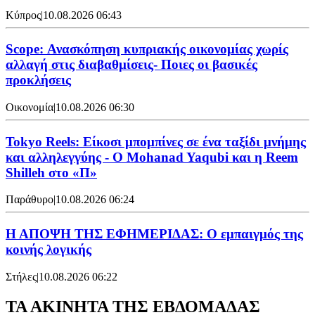
Κύπρος
|
10.08.2026 06:43
Scope: Ανασκόπηση κυπριακής οικονομίας χωρίς
αλλαγή στις διαβαθμίσεις- Ποιες οι βασικές
προκλήσεις
Οικονομία
|
10.08.2026 06:30
Tokyo Reels: Είκοσι μπομπίνες σε ένα ταξίδι μνήμης
και αλληλεγγύης - Ο Mohanad Yaqubi και η Reem
Shilleh στο «Π»
Παράθυρο
|
10.08.2026 06:24
Η ΑΠΟΨΗ ΤΗΣ ΕΦΗΜΕΡΙΔΑΣ: Ο εμπαιγμός της
κοινής λογικής
Στήλες
|
10.08.2026 06:22
ΤΑ ΑΚΙΝΗΤΑ ΤΗΣ ΕΒΔΟΜΑΔΑΣ