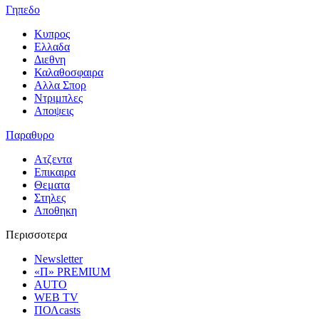
Γηπεδο
Κυπρος
Ελλαδα
Διεθνη
Καλαθοσφαιρα
Αλλα Σπορ
Ντριμπλες
Αποψεις
Παραθυρο
Ατζεντα
Επικαιρα
Θεματα
Στηλες
Αποθηκη
Περισσοτερα
Newsletter
«Π» PREMIUM
AUTO
WEB TV
ΠΟΛcasts