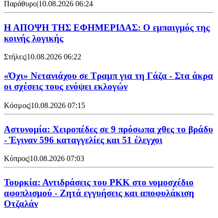
Παράθυρο
|
10.08.2026 06:24
Η ΑΠΟΨΗ ΤΗΣ ΕΦΗΜΕΡΙΔΑΣ: Ο εμπαιγμός της
κοινής λογικής
Στήλες
|
10.08.2026 06:22
«Όχι» Νετανιάχου σε Τραμπ για τη Γάζα - Στα άκρα
οι σχέσεις τους ενόψει εκλογών
Κόσμος
|
10.08.2026 07:15
Αστυνομία: Χειροπέδες σε 9 πρόσωπα χθες το βράδυ
- Έγιναν 596 καταγγελίες και 51 έλεγχοι
Κύπρος
|
10.08.2026 07:03
Τουρκία: Αντιδράσεις του PKK στο νομοσχέδιο
αφοπλισμού - Ζητά εγγυήσεις και αποφυλάκιση
Οτζαλάν