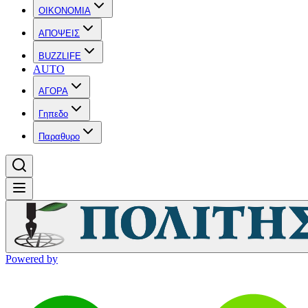
OIKONOMIA
ΑΠΟΨΕΙΣ
BUZZLIFE
AUTO
ΑΓΟΡΑ
Γηπεδο
Παραθυρο
Powered by