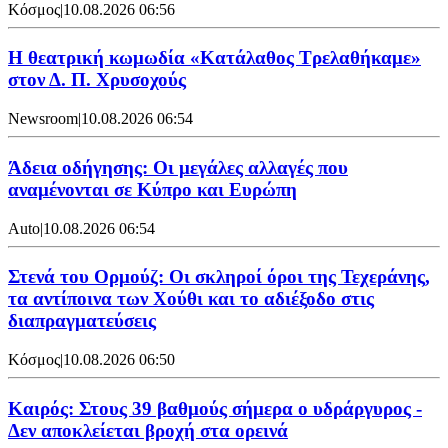
Κόσμος
|
10.08.2026 06:56
Η θεατρική κωμωδία «Κατάλαθος Τρελαθήκαμε»
στον Δ. Π. Χρυσοχούς
Newsroom
|
10.08.2026 06:54
Άδεια οδήγησης: Οι μεγάλες αλλαγές που
αναμένονται σε Κύπρο και Ευρώπη
Auto
|
10.08.2026 06:54
Στενά του Ορμούζ: Οι σκληροί όροι της Τεχεράνης,
τα αντίποινα των Χούθι και το αδιέξοδο στις
διαπραγματεύσεις
Κόσμος
|
10.08.2026 06:50
Καιρός: Στους 39 βαθμούς σήμερα ο υδράργυρος -
Δεν αποκλείεται βροχή στα ορεινά