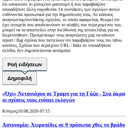
ότι υποκινούν το μίσος/τον ρατσισμό ή που παραβιάζουν
οποιαδήποτε άλλη νομοθεσία. Οι συντάκτες των σχολίων αυτών
ευθύνονται προσωπικά για την δημοσίευση τους. Αν κάποιος
αναγνώστης/συντάκτης σχολίου, το οποίο αφαιρείται, θεωρεί ότι
έχει στοιχεία που αποδεικνύουν το αληθές του περιεχομένου του,
μπορεί να τα αποστείλει στην διεύθυνση της ιστοσελίδας για να
διερευνηθούν. Προτρέπουμε τους αναγνώστες μας να κάνουν
report / flag σχόλια που πιστεύουν ότι παραβιάζουν τους πιο πάνω
κανόνες. Σχόλια που περιέχουν URL / links σε οποιαδήποτε
σελίδα, δεν δημοσιεύονται αυτόματα.
Ροή ειδήσεων
Δημοφιλή
«Όχι» Νετανιάχου σε Τραμπ για τη Γάζα - Στα άκρα
οι σχέσεις τους ενόψει εκλογών
Κόσμος
|
10.08.2026 07:15
Αστυνομία: Χειροπέδες σε 9 πρόσωπα χθες το βράδυ