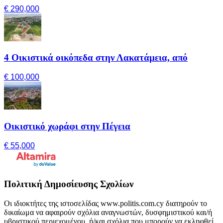
€ 290,000
4 Οικιστικά οικόπεδα στην Λακατάμεια, από
€ 100,000
Οικιστικό χωράφι στην Πέγεια
€ 55,000
Πολιτική Δημοσίευσης Σχολίων
Οι ιδιοκτήτες της ιστοσελίδας www.politis.com.cy διατηρούν το
δικαίωμα να αφαιρούν σχόλια αναγνωστών, δυσφημιστικού και/ή
υβριστικού περιεχομένου, ή/και σχόλια που μπορούν να εκληφθεί