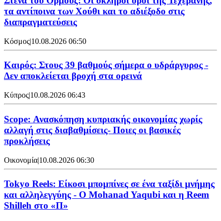
Στενά του Ορμούζ: Οι σκληροί όροι της Τεχεράνης,
τα αντίποινα των Χούθι και το αδιέξοδο στις
διαπραγματεύσεις
Κόσμος
|
10.08.2026 06:50
Καιρός: Στους 39 βαθμούς σήμερα ο υδράργυρος -
Δεν αποκλείεται βροχή στα ορεινά
Κύπρος
|
10.08.2026 06:43
Scope: Ανασκόπηση κυπριακής οικονομίας χωρίς
αλλαγή στις διαβαθμίσεις- Ποιες οι βασικές
προκλήσεις
Οικονομία
|
10.08.2026 06:30
Tokyo Reels: Είκοσι μπομπίνες σε ένα ταξίδι μνήμης
και αλληλεγγύης - Ο Mohanad Yaqubi και η Reem
Shilleh στο «Π»