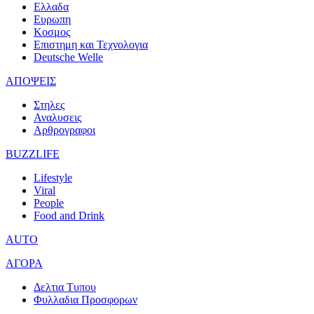
Ελλαδα
Ευρωπη
Κοσμος
Επιστημη και Τεχνολογια
Deutsche Welle
ΑΠΟΨΕΙΣ
Στηλες
Αναλυσεις
Αρθρογραφοι
BUZZLIFE
Lifestyle
Viral
People
Food and Drink
AUTO
ΑΓΟΡΑ
Δελτια Τυπου
Φυλλαδια Προσφορων