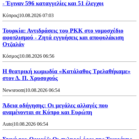
- Έγιναν 596 καταγγελίες και 51 έλεγχοι
Κύπρος
|
10.08.2026 07:03
Τουρκία: Αντιδράσεις του PKK στο νομοσχέδιο
αφοπλισμού - Ζητά εγγυήσεις και αποφυλάκιση
Οτζαλάν
Κόσμος
|
10.08.2026 06:56
Η θεατρική κωμωδία «Κατάλαθος Τρελαθήκαμε»
στον Δ. Π. Χρυσοχούς
Newsroom
|
10.08.2026 06:54
Άδεια οδήγησης: Οι μεγάλες αλλαγές που
αναμένονται σε Κύπρο και Ευρώπη
Auto
|
10.08.2026 06:54