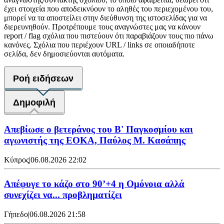
έχει στοιχεία που αποδεικνύουν το αληθές του περιεχομένου του,
μπορεί να τα αποστείλει στην διεύθυνση της ιστοσελίδας για να
διερευνηθούν. Προτρέπουμε τους αναγνώστες μας να κάνουν
report / flag σχόλια που πιστεύουν ότι παραβιάζουν τους πιο πάνω
κανόνες. Σχόλια που περιέχουν URL / links σε οποιαδήποτε
σελίδα, δεν δημοσιεύονται αυτόματα.
Ροή ειδήσεων
Δημοφιλή
Απεβίωσε ο βετεράνος του Β' Παγκοσμίου και
αγωνιστής της ΕΟΚΑ, Παύλος Μ. Κασάπης
Κύπρος
|
06.08.2026 22:02
Απέφυγε το κάζο στο 90’+4 η Ομόνοια αλλά
συνεχίζει να... προβληματίζει
Γήπεδο
|
06.08.2026 21:58