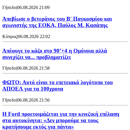
Γήπεδο
|
06.08.2026 21:09
Απεβίωσε ο βετεράνος του Β' Παγκοσμίου και
αγωνιστής της ΕΟΚΑ, Παύλος Μ. Κασάπης
Κύπρος
|
06.08.2026 22:02
Απέφυγε το κάζο στο 90’+4 η Ομόνοια αλλά
συνεχίζει να... προβληματίζει
Γήπεδο
|
06.08.2026 21:58
ΦΩΤΟ: Αυτό είναι το επετειακό λογότυπο του
ΑΠΟΕΛ για τα 100χρονα
Γήπεδο
|
06.08.2026 21:56
Η Ford προετοιμάζεται για την κινεζική επέλαση
στα αυτοκίνητα: «Δεν μπορούμε να τους
κρατήσουμε εκτός για πάντα»