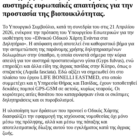
αυστηρές ευρωπαϊκές απαιτήσεις για την
προστασία της βιοποικιλότητας.
Το Υπουργικό Συμβούλιο, κατά τη συνεδρία του στις 21 Απριλίου
2026, ενέκρινε την πρόταση του Υπουργείου Εσωτερικών
για την
υιοθέτηση του «Εθνικού Οδικού Χάρτη Ενάντια στα
Δηλητήρια». Η απόφαση αυτή αποτελεί ένα καθοριστικό βήμα για
την αντιμετώπιση της παράνομης χρήσης δηλητηριασμένων
δολωμάτων στην ύπαιθρο, η οποία συνιστά σήμερα την κύρια
απειλή για τον αυστηρά προστατευόμενο γύπα (Gyps fulvus), ενώ
επηρεάζει και άλλα είδη της άγριας πανίδας στην Κύπρο, όπως ο
σπιζαετός (Aquila fasciata). Εδώ αξίζει να σημειωθεί ότι στο
πλαίσιο του έργου LIFE BONELLI EASTMED, στο οποίο
συμμετέχει και η Υπηρεσία Θήρας και Πανίδας, έχουν τοποθετηθεί
δεκάδες πομποί GPS-GSM σε αετούς, κυρίως νεαρούς. Οι
κυριότερες αιτίες θανάτου που καταγράφηκαν είναι οι σκόπιμες
δηλητηριάσεις και οι πυροβολισμοί.
H υλοποίηση των δράσεων που προνοεί ο Οδικός Χάρτης
διασφαλίζει την εφαρμογή της ισχύουσας νομοθεσίας όχι μόνο
μέσω της πρόληψης, αλλά και μέσω της πάταξης και
αποτελεσματικής δίωξης αυτού του εγκλήματος κατά της άγριας
ζωής.