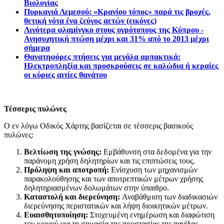
Βιολογίας
Πυρκαγιά Λεμεσού: «Κρανίου τόπος» παρά τις βροχές,
θετική νότα ένα ζεύγος αετών (εικόνες)
Λιγότερα φλαμίνγκο στους υγρότοπους της Κύπρου -
Ανησυχητική πτώση μέχρι και 31% από το 2013 μέχρι
σήμερα
Θανατηφόρες πτήσεις για μεγάλα αρπακτικά:
Ηλεκτροπληξία και προσκρούσεις σε καλώδια ή κεραίες
οι κύριες αιτίες θανάτου
Τέσσερις πυλώνες
Ο εν λόγω Οδικός Χάρτης βασίζεται σε τέσσερις βασικούς
πυλώνες:
Βελτίωση της γνώσης:
Εμβάθυνση στα δεδομένα για την
παράνομη χρήση δηλητηρίων και τις επιπτώσεις τους.
Πρόληψη και αποτροπή:
Ενίσχυση των μηχανισμών
παρακολούθησης και των αποτρεπτικών μέτρων χρήσης
δηλητηριασμένων δολωμάτων στην ύπαιθρο.
Καταστολή και διερεύνηση:
Αναβάθμιση των διαδικασιών
διερεύνησης περιστατικών και λήψη διοικητικών μέτρων.
Ευαισθητοποίηση:
Στοχευμένη ενημέρωση και διαφώτιση
του κοινού για τη σημασία της προστασίας της πανίδας.