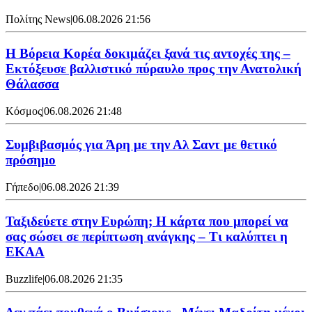
Πολίτης News
|
06.08.2026 21:56
Η Βόρεια Κορέα δοκιμάζει ξανά τις αντοχές της –
Εκτόξευσε βαλλιστικό πύραυλο προς την Ανατολική
Θάλασσα
Κόσμος
|
06.08.2026 21:48
Συμβιβασμός για Άρη με την Αλ Σαντ με θετικό
πρόσημο
Γήπεδο
|
06.08.2026 21:39
Ταξιδεύετε στην Ευρώπη; Η κάρτα που μπορεί να
σας σώσει σε περίπτωση ανάγκης – Τι καλύπτει η
ΕΚΑΑ
Buzzlife
|
06.08.2026 21:35