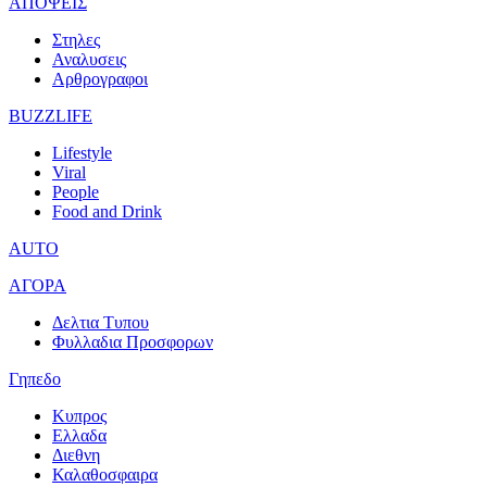
ΑΠΟΨΕΙΣ
Στηλες
Αναλυσεις
Αρθρογραφοι
BUZZLIFE
Lifestyle
Viral
People
Food and Drink
AUTO
ΑΓΟΡΑ
Δελτια Τυπου
Φυλλαδια Προσφορων
Γηπεδο
Κυπρος
Ελλαδα
Διεθνη
Καλαθοσφαιρα