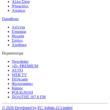
Αλλα Σπορ
Ντριμπλες
Αποψεις
Παραθυρο
Ατζεντα
Επικαιρα
Θεματα
Στηλες
Αποθηκη
Περισσοτερα
Newsletter
«Π» PREMIUM
AUTO
WEB TV
ΠΟΛcasts
Φωτογραφιες
Καιρος
POLIGNOSI
ΠΟΛΙΤΗΣ 107.6 FM
© 2026 Developed by P.C Admin 22 Limited