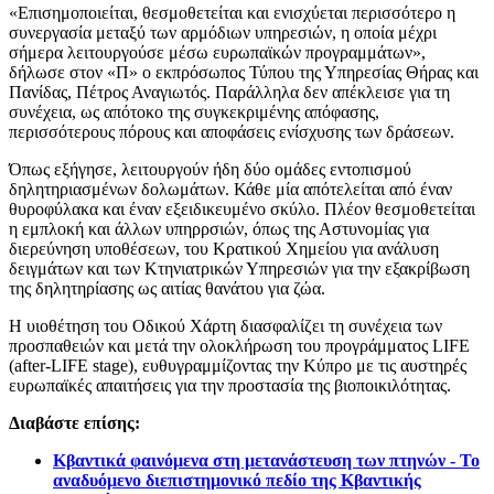
«Επισημοποιείται, θεσμοθετείται και ενισχύεται περισσότερο η
συνεργασία μεταξύ των αρμόδιων υπηρεσιών, η οποία μέχρι
σήμερα λειτουργούσε μέσω ευρωπαϊκών προγραμμάτων»,
δήλωσε στον «Π» ο εκπρόσωπος Τύπου της Υπηρεσίας Θήρας και
Πανίδας, Πέτρος Αναγιωτός. Παράλληλα δεν απέκλεισε για τη
συνέχεια, ως απότοκο της συγκεκριμένης απόφασης,
περισσότερους πόρους και αποφάσεις ενίσχυσης των δράσεων.
Όπως εξήγησε, λειτουργούν ήδη δύο ομάδες εντοπισμού
δηλητηριασμένων δολωμάτων. Κάθε μία απότελείται από έναν
θυροφύλακα και έναν εξειδικευμένο σκύλο. Πλέον θεσμοθετείται
η εμπλοκή και άλλων υπηρρσιών, όπως της Αστυνομίας για
διερεύνηση υποθέσεων, του Κρατικού Χημείου για ανάλυση
δειγμάτων και των Κτηνιατρικών Υπηρεσιών για την εξακρίβωση
της δηλητηρίασης ως αιτίας θανάτου για ζώα.
Η υιοθέτηση του Οδικού Χάρτη διασφαλίζει τη συνέχεια των
προσπαθειών και μετά την ολοκλήρωση του προγράμματος LIFE
(after-LIFE stage), ευθυγραμμίζοντας την Κύπρο με τις αυστηρές
ευρωπαϊκές απαιτήσεις για την προστασία της βιοποικιλότητας.
Διαβάστε επίσης:
Κβαντικά φαινόμενα στη μετανάστευση των πτηνών - Το
αναδυόμενο διεπιστημονικό πεδίο της Κβαντικής