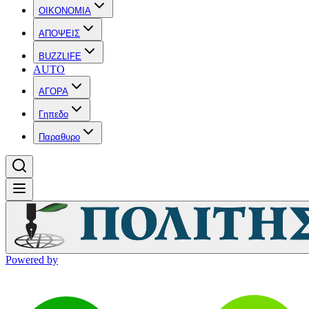
OIKONOMIA
ΑΠΟΨΕΙΣ
BUZZLIFE
AUTO
ΑΓΟΡΑ
Γηπεδο
Παραθυρο
Powered by