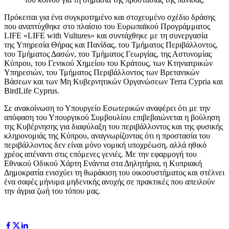
Πρόκειται για ένα συγκροτημένο και στοχευμένο σχέδιο δράσης
που αναπτύχθηκε στο πλαίσιο του Ευρωπαϊκού Προγράμματος
LIFE «LIFE with Vultures» και συντάχθηκε με τη συνεργασία
της Υπηρεσία Θήρας και Πανίδας, του Τμήματος Περιβάλλοντος,
του Τμήματος Δασών, του Τμήματος Γεωργίας, της Αστυνομίας
Κύπρου, του Γενικού Χημείου του Κράτους, των Κτηνιατρικών
Υπηρεσιών, του Τμήματος Περιβάλλοντος των Βρετανικών
Βάσεων και των Μη Κυβερνητικών Οργανώσεων Terra Cypria και
BirdLife Cyprus.
Σε ανακοίνωση το Υπουργείο Εσωτερικών αναφέρει ότι με την
απόφαση του Υπουργικού Συμβουλίου επιβεβαιώνεται η βούληση
της Κυβέρνησης για διαφύλαξη του περιβάλλοντος και της φυσικής
κληρονομιάς της Κύπρου, αναγνωρίζοντας ότι η προστασία του
περιβάλλοντος δεν είναι μόνο νομική υποχρέωση, αλλά ηθικό
χρέος απέναντι στις επόμενες γενιές. Με την εφαρμογή του
Εθνικού Οδικού Χάρτη Ενάντια στα Δηλητήρια, η Κυπριακή
Δημοκρατία ενισχύει τη θωράκιση του οικοσυστήματος και στέλνει
ένα σαφές μήνυμα μηδενικής ανοχής σε πρακτικές που απειλούν
την άγρια ζωή του τόπου μας.