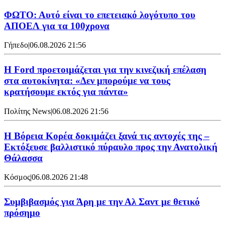
ΦΩΤΟ: Αυτό είναι το επετειακό λογότυπο του
ΑΠΟΕΛ για τα 100χρονα
Γήπεδο
|
06.08.2026 21:56
Η Ford προετοιμάζεται για την κινεζική επέλαση
στα αυτοκίνητα: «Δεν μπορούμε να τους
κρατήσουμε εκτός για πάντα»
Πολίτης News
|
06.08.2026 21:56
Η Βόρεια Κορέα δοκιμάζει ξανά τις αντοχές της –
Εκτόξευσε βαλλιστικό πύραυλο προς την Ανατολική
Θάλασσα
Κόσμος
|
06.08.2026 21:48
Συμβιβασμός για Άρη με την Αλ Σαντ με θετικό
πρόσημο