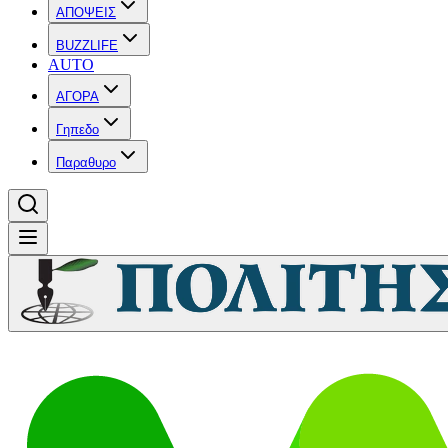
ΑΠΟΨΕΙΣ
BUZZLIFE
AUTO
ΑΓΟΡΑ
Γηπεδο
Παραθυρο