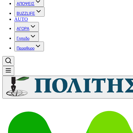
ΑΠΟΨΕΙΣ
BUZZLIFE
AUTO
ΑΓΟΡΑ
Γηπεδο
Παραθυρο