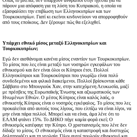
Όπως το βλέπω, δεν υπάρχουν άνθρωποι στην ηγεσία για να
πάρουν μια απόφαση για τη λύση του Κυπριακού, η οποία να
εξασφαλίσει την επιβίωση των Ελληνοκυπρίων και των
Τουρκοκυπρίων. Γιατί κι εκείνοι κινδυνεύουν να απορροφηθούν
από τους εποίκους. Δεν ξέρουμε πώς θα εξελιχθεί.
Υπάρχει εθνικό μίσος μεταξύ Ελληνοκυπρίων και
Τουρκοκυπρίων;
Εγώ δεν αισθάνομαι κανένα μίσος εναντίον των Τουρκοκυπρίων.
Το μίσος που λες είναι μεταξύ των νοσηρών εγκεφάλων του
εθνικισμού και δεν είναι όλοι οι Κύπριοι έτσι. Πολλοί
Ελληνοκύπριοι και Τουρκοκύπριοι που γνωρίζω είναι πολύ
συνδεδεμένοι και φιλικά διακείμενοι. Πολλοί βρίσκονται κάθε
Σάββατο στο Μπουγιούκ Χαν, στην κατεχόμενη Λευκωσία, μαζί
με πρέσβεις της Ευρωπαϊκής Ένωσης και αξιωματικούς των
Ηνωμένων Εθνών. Ο μέσος Κύπριος είναι καλός λαός, ο
εθνικιστής Κύπριος είναι ο νοσηρός εγκέφαλος. Το μίσος που λες
προκαλείται από αυτούς τους λίγους, που ελπίζω να είναι λίγοι, να
μην είναι πάρα πολλοί. Μπορεί και να είναι, άμα λένε ότι το
ΕΛΑΜ φτάνει 15%. Το ΔΗΚΟ πήγε καμία φορά εκεί; Ο
εθνικισμός κατέφαγε την Κύπρο. Ο χριστιανισμός που λένε δεν
δίδαξε το μίσος. Ο εθνικισμός είναι η καταστροφή και δυστυχώς
δηλητηριάζει και τη νεολαία. Όλοι αυτοί πουλούν εθνικισμό και