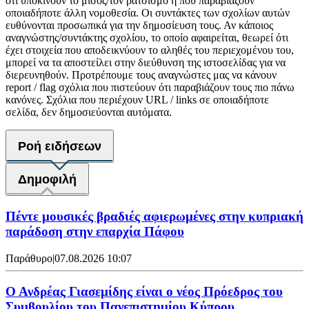
ότι υποκινούν το μίσος/τον ρατσισμό ή που παραβιάζουν
οποιαδήποτε άλλη νομοθεσία. Οι συντάκτες των σχολίων αυτών
ευθύνονται προσωπικά για την δημοσίευση τους. Αν κάποιος
αναγνώστης/συντάκτης σχολίου, το οποίο αφαιρείται, θεωρεί ότι
έχει στοιχεία που αποδεικνύουν το αληθές του περιεχομένου του,
μπορεί να τα αποστείλει στην διεύθυνση της ιστοσελίδας για να
διερευνηθούν. Προτρέπουμε τους αναγνώστες μας να κάνουν
report / flag σχόλια που πιστεύουν ότι παραβιάζουν τους πιο πάνω
κανόνες. Σχόλια που περιέχουν URL / links σε οποιαδήποτε
σελίδα, δεν δημοσιεύονται αυτόματα.
Ροή ειδήσεων
Δημοφιλή
Πέντε μουσικές βραδιές αφιερωμένες στην κυπριακή
παράδοση στην επαρχία Πάφου
Παράθυρο
|
07.08.2026 10:07
Ο Ανδρέας Γιασεμίδης είναι ο νέος Πρόεδρος του
Συμβουλίου του Πανεπιστημίου Κύπρου