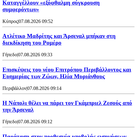
Καταγγέλλουν «εξόφθαλμη σύγκρουση
συμφερόντων»
Κύπρος
|
07.08.2026 09:52
Ατλέτικο Μαδρίτης και Άρσεναλ μπήκαν στη
διεκδίκηση του Ρομέρο
Γήπεδο
|
07.08.2026 09:33
Επισκέψεις του νέου Επιτρόπου Περιβάλλοντος και
Ευημερίας των Ζώων, Ηλία Μυριάνθους
Περιβάλλον
|
07.08.2026 09:14
Η Νάπολι θέλει να πάρει τον Γκάμπριελ Ζεσούς από
την Άρσεναλ
Γήπεδο
|
07.08.2026 09:12
Παράταση στην προθεσμία υποβολής εισηγήσεων