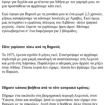
έφυγε για Αγγλία και μετέπειτα για Αθήνα με τον γαμπρό μου, σε
μια προσπάθεια να αρχίσουμε κάτι εκεί.
Εγώ έφυγα για Βηρυτό με τη γυναίκα μου κι ένα μωρό 2,5 χρονών,
μήπως καταφέρναμε να κάνουμε δουλειές με Άραβες. Εκεί όμως
μας πετυχαίνει ο εμφύλιος πόλεμος του Λιβάνου –άλλο τραγικό
γεγονός– όποτε έπρεπε να γυρίσουμε άρον-άρον. Μείναμε
εγκλωβισμένοι σ’ ένα διαμέρισμα για 3 βδομάδες.
Πότε γυρίσατε πίσω από τη Βηρυτό;
Το 1975, έμεινα σχεδόν 6 μήνες εκεί. Επιστρέψαμε κι αρχίσαμε
σιγά-σιγά με μια μικρή οικοδομή να αναπτύσσουμε στη Λεμεσό
και μετά στη Λάρνακα. Παράλληλα ο αδερφός μου άρχισε να χτίζει
στην Αθήνα. Τίποτα λεφτά δεν είχαμε, τίποτα δεν βγάλαμε έξω από
το Βαρώσι.
Πήρατε κάποια βοήθεια από το τότε κυπριακό κράτος;
Πήραμε ένα οικόπεδο στη βιομηχανική περιοχή Λεμεσού, στον
Ύψωνα, όπου και ανοίξαμε ξανά το εργοστάσιο που είχαμε στο
Βαρώσι με τις σακούλες. Αυτή ήταν η βοήθεια, άλλο τίποτα δεν