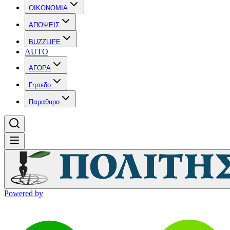
OIKONOMIA
ΑΠΟΨΕΙΣ
BUZZLIFE
AUTO
ΑΓΟΡΑ
Γηπεδο
Παραθυρο
Powered by