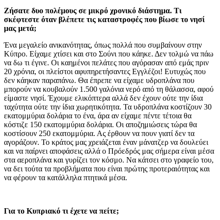
Ζήσατε δυο πολέμους σε μικρό χρονικό διάστημα. Τι
σκέφτεστε όταν βλέπετε τις καταστροφές που βίωσε το νησί
μας μετά;
Ένα μεγαλείο ανικανότητας, όπως πολλά που συμβαίνουν στην
Κύπρο. Είχαμε χτίσει και στο Σούνι που κάηκε. Δεν τολμώ να πάω
να δω τι έγινε. Οι καημένοι πελάτες που αγόρασαν από εμάς πριν
20 χρόνια, οι πλείστοι αφυπηρετήσαντες Εγγλέζοι! Ευτυχώς που
δεν κάηκαν παραπάνω. Θα έπρεπε να είχαμε υδροπλάνα που
μπορούν να κουβαλούν 1.500 γαλόνια νερό από τη θάλασσα, αφού
είμαστε νησί. Έχουμε ελικόπτερα αλλά δεν έχουν ούτε την ίδια
ταχύτητα ούτε την ίδια χωρητικότητα. Τα υδροπλάνα κοστίζουν 30
εκατομμύρια δολάρια το ένα, άρα αν είχαμε πέντε τέτοια θα
κόστιζε 150 εκατομμύρια δολάρια. Οι αποζημιώσεις τώρα θα
κοστίσουν 250 εκατομμύρια. Ας έρθουν να πουν γιατί δεν τα
αγοράζουν. Το κράτος μας χρειάζεται έναν μάνατζερ να δουλεύει
και να παίρνει αποφάσεις αλλά ο Πρόεδρός μας σήμερα είναι μέσα
στα αεροπλάνα και γυρίζει τον κόσμο. Να κάτσει στο γραφείο του,
να δει τούτα τα προβλήματα που είναι πρώτης προτεραιότητας και
να φέρουν τα κατάλληλα πτητικά μέσα.
Για το Κυπριακό τι έχετε να πείτε;