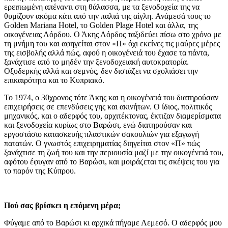
ερειπωμένη απέναντι στη θάλασσα, με τα ξενοδοχεία της να
θυμίζουν ακόμα κάτι από την παλιά της αίγλη. Ανάμεσά τους το
Golden Mariana Hotel, το Golden Plage Hotel και άλλα, της
οικογένειας Λόρδου. Ο Άκης Λόρδος ταξιδεύει πίσω στο χρόνο με
τη μνήμη του και αφηγείται στον «Π» όχι εκείνες τις μαύρες μέρες
της εισβολής αλλά πώς, αφού η οικογένειά του έχασε τα πάντα,
ξανάχτισε από το μηδέν την ξενοδοχειακή αυτοκρατορία.
Οξυδερκής αλλά και σεμνός, δεν διστάζει να σχολιάσει την
επικαιρότητα και το Κυπριακό.
Το 1974, ο 30χρονος τότε Άκης και η οικογένειά του διατηρούσαν
επιχειρήσεις σε επενδύσεις γης και ακινήτων. Ο ίδιος, πολιτικός
μηχανικός, και ο αδερφός του, αρχιτέκτονας, έκτιζαν διαμερίσματα
και ξενοδοχεία κυρίως στο Βαρώσι, ενώ διατηρούσαν και
εργοστάσιο κατασκευής πλαστικών σακουλιών για εξαγωγή
πατατών. Ο γνωστός επιχειρηματίας διηγείται στον «Π» πώς
ξανάχτισε τη ζωή του και την περιουσία μαζί με την οικογένειά του,
αφότου έφυγαν από το Βαρώσι, και μοιράζεται τις σκέψεις του για
το παρόν της Κύπρου.
Πού σας βρίσκει η επόμενη μέρα;
Φύγαμε από το Βαρώσι κι αρχικά πήγαμε Λεμεσό. Ο αδερφός μου