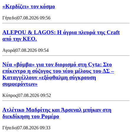
«Κερδίζει» τον κόσμο
Γήπεδο
|
07.08.2026 09:56
ALEPOU & LAGOS: Η άγρια πλευρά της Craft
από την ΚΕΟ.
Αγορά
|
07.08.2026 09:54
Νέα «βόμβα» για τον διορισμό στη Cyta: Στο
επίκεντρο η σύζυγος του νέου μέλους του ΔΣ –
Καταγγέλλουν «εξόφθαλμη σύγκρουση
συμφερόντων»
Κύπρος
|
07.08.2026 09:52
Ατλέτικο Μαδρίτης και Άρσεναλ μπήκαν στη
διεκδίκηση του Ρομέρο
Γήπεδο
|
07.08.2026 09:33