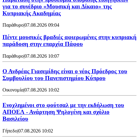
για το συνέδριο «Μουσική και Δίκαιο» της
Κυπριακής Ακαδημίας
Παράθυρο
|
07.08.2026 09:04
Πέντε μουσικές βραδιές αφιερωμένες στην κυπριακή
παράδοση στην επαρχία Πάφου
Παράθυρο
|
07.08.2026 10:07
Ο Ανδρέας Γιασεμίδης είναι ο νέος Πρόεδρος του
Συμβουλίου του Πανεπιστημίου Κύπρου
Οικονομία
|
07.08.2026 10:02
Ενοχλημένοι στο φούτσαλ με την εκδήλωση του
ΑΠΟΕΛ - Ανάρτηση Ψηλογένη και σχόλιο
Βασιλείου
Γήπεδο
|
07.08.2026 10:02