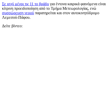
Σε ισχύ μέχρι τις 11 το βράδυ
για έντονα καιρικά φαινόμενα είναι
κίτρινη προειδοποίηση από το Τμήμα Μετεωρολογίας, ενώ
συσσώρευση νερού
παρατηρείται και στον αυτοκινητόδρομο
Λεμεσού-Πάφου.
Δείτε βίντεο: