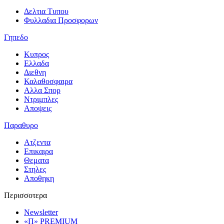
Δελτια Τυπου
Φυλλαδια Προσφορων
Γηπεδο
Κυπρος
Ελλαδα
Διεθνη
Καλαθοσφαιρα
Αλλα Σπορ
Ντριμπλες
Αποψεις
Παραθυρο
Ατζεντα
Επικαιρα
Θεματα
Στηλες
Αποθηκη
Περισσοτερα
Newsletter
«Π» PREMIUM