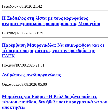
Γήπεδο
|
07.08.2026 21:42
Η Σκόπελος στη λίστα με τους κορυφαίους
κινηματογραφικούς προορισμούς της Μεσογείου
Buzzlife
|
07.08.2026 21:39
Παρέμβαση Μαυρονικόλα: Να επικυρωθούν και οι
τέσσερις υποψηφιότητες για την προεδρία της
ΕΔΕΚ
Πολιτική
|
07.08.2026 21:31
Ανθρώπινες αναδιοργανώσεις
Οικονομία
|
08.08.2026 05:00
Μοριέντες για Ρόδρι: «Η Ρεάλ δε χάνει παίκτες
τέτοιου επιπέδου, δεν ήθελε ποτέ πραγματικά να τον
αποκτήσει»