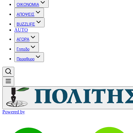
OIKONOMIA
ΑΠΟΨΕΙΣ
BUZZLIFE
AUTO
ΑΓΟΡΑ
Γηπεδο
Παραθυρο
Powered by