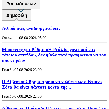
Ροή ειδήσεων
Δημοφιλή
Ανθρώπινες αναδιοργανώσεις
Οικονομία
|
08.08.2026 05:00
Μοριέντες για Ρόδρι: «Η Ρεάλ δε χάνει παίκτες
τέτοιου επιπέδου, δεν ήθελε ποτέ πραγματικά να τον
αποκτήσει»
Γήπεδο
|
07.08.2026 23:00
Η Λίβερπουλ βρήκε τρόπο να νιώθει πως ο Ντιόγο
Ζότα θα είναι πάντοτε κοντά της...
Γήπεδο
|
07.08.2026 22:30
Λίβερπουλ: Πρόταση 115 εκατ. ευρώ στην Παρί Σεν