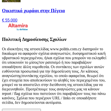
Οικιστικό χωράφι στην Πέγεια
€ 55,000
Πολιτική Δημοσίευσης Σχολίων
Οι ιδιοκτήτες της ιστοσελίδας www.politis.com.cy διατηρούν το
δικαίωμα να αφαιρούν σχόλια αναγνωστών, δυσφημιστικού και/ή
υβριστικού περιεχομένου, ή/και σχόλια που μπορούν να εκληφθεί
ότι υποκινούν το μίσος/τον ρατσισμό ή που παραβιάζουν
οποιαδήποτε άλλη νομοθεσία. Οι συντάκτες των σχολίων αυτών
ευθύνονται προσωπικά για την δημοσίευση τους. Αν κάποιος
αναγνώστης/συντάκτης σχολίου, το οποίο αφαιρείται, θεωρεί ότι
έχει στοιχεία που αποδεικνύουν το αληθές του περιεχομένου του,
μπορεί να τα αποστείλει στην διεύθυνση της ιστοσελίδας για να
διερευνηθούν. Προτρέπουμε τους αναγνώστες μας να κάνουν
report / flag σχόλια που πιστεύουν ότι παραβιάζουν τους πιο πάνω
κανόνες. Σχόλια που περιέχουν URL / links σε οποιαδήποτε
σελίδα, δεν δημοσιεύονται αυτόματα.