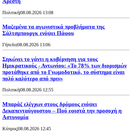
Αρέστη
Πολιτική
|
08.08.2026 13:08
Μαζεμένα τα αγωνιστικά προβλήματα της
Σάλτσμπουργκ ενόψει Πάφου
Γήπεδο
|
08.08.2026 13:06
Σηκώνει το γάντι η κυβέρνηση για τους
Ημικρατικούς - Αντωνίου: «Το 78% των διορισμών
προτάθηκε από το Γνωμοδοτικό, το σύστημα είναι
πολύ καλύτερο από πριν»
Πολιτική
|
08.08.2026 12:55
Μπαράζ ελέγχων στους δρόμους ενόψει
Δεκαπενταύγουστου – Πού εφιστά την προσοχή η
Αστυνομία
Κύπρος
|
08.08.2026 12:45