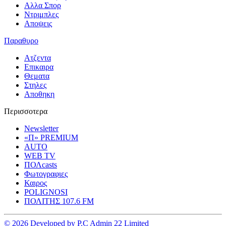
Αλλα Σπορ
Ντριμπλες
Αποψεις
Παραθυρο
Ατζεντα
Επικαιρα
Θεματα
Στηλες
Αποθηκη
Περισσοτερα
Newsletter
«Π» PREMIUM
AUTO
WEB TV
ΠΟΛcasts
Φωτογραφιες
Καιρος
POLIGNOSI
ΠΟΛΙΤΗΣ 107.6 FM
© 2026 Developed by P.C Admin 22 Limited