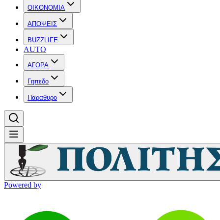
OIKONOMIA
ΑΠΟΨΕΙΣ
BUZZLIFE
AUTO
ΑΓΟΡΑ
Γηπεδο
Παραθυρο
Powered by