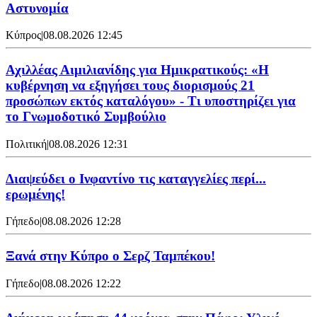
Αστυνομία
Κύπρος
|
08.08.2026 12:45
Αχιλλέας Αιμιλιανίδης για Ημικρατικούς: «Η
κυβέρνηση να εξηγήσει τους διορισμούς 21
προσώπων εκτός καταλόγου» - Τι υποστηρίζει για
το Γνωμοδοτικό Συμβούλιο
Πολιτική
|
08.08.2026 12:31
Διαψεύδει ο Ινφαντίνο τις καταγγελίες περί...
ερωμένης!
Γήπεδο
|
08.08.2026 12:28
Ξανά στην Κύπρο ο Σερζ Ταμπέκου!
Γήπεδο
|
08.08.2026 12:22