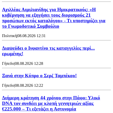
Αχιλλέας Αιμιλιανίδης για Ημικρατικούς: «Η
κυβέρνηση να εξηγήσει τους διορισμούς 21
προσώπων εκτός καταλόγου» - Τι υποστηρίζει για
το Γνωμοδοτικό Συμβούλιο
Πολιτική
|
08.08.2026 12:31
Διαψεύδει ο Ινφαντίνο τις καταγγελίες περί...
ερωμένης!
Γήπεδο
|
08.08.2026 12:28
Ξανά στην Κύπρο ο Σερζ Ταμπέκου!
Γήπεδο
|
08.08.2026 12:22
Διήμερη κράτηση 44 χρόνου στην Πάφο: Υλικό
DNA τον συνδέει με κλοπή γεννητριών αξίας
€225.000 – Τι εξετάζει η Αστυνομία