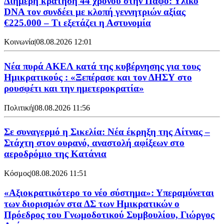
Διήμερη κράτηση 44 χρόνου στην Πάφο: Υλικό
DNA τον συνδέει με κλοπή γεννητριών αξίας
€225.000 – Τι εξετάζει η Αστυνομία
Κοινωνία
|
08.08.2026 12:01
Νέα πυρά ΑΚΕΛ κατά της κυβέρνησης για τους
Ημικρατικούς : «Ξεπέρασε και τον ΔΗΣΥ στο
ρουσφέτι και την ημετεροκρατία»
Πολιτική
|
08.08.2026 11:56
Σε συναγερμό η Σικελία: Νέα έκρηξη της Αίτνας –
Στάχτη στον ουρανό, αναστολή αφίξεων στο
αεροδρόμιο της Κατάνια
Κόσμος
|
08.08.2026 11:51
«Αξιοκρατικότερο το νέο σύστημα»: Υπεραμύνεται
των διορισμών στα ΔΣ των Ημικρατικών ο
Πρόεδρος του Γνωμοδοτικού Συμβουλίου, Γιώργος