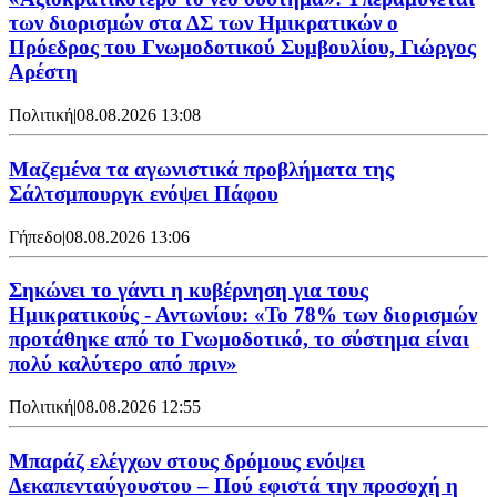
των διορισμών στα ΔΣ των Ημικρατικών ο
Πρόεδρος του Γνωμοδοτικού Συμβουλίου, Γιώργος
Αρέστη
Πολιτική
|
08.08.2026 13:08
Μαζεμένα τα αγωνιστικά προβλήματα της
Σάλτσμπουργκ ενόψει Πάφου
Γήπεδο
|
08.08.2026 13:06
Σηκώνει το γάντι η κυβέρνηση για τους
Ημικρατικούς - Αντωνίου: «Το 78% των διορισμών
προτάθηκε από το Γνωμοδοτικό, το σύστημα είναι
πολύ καλύτερο από πριν»
Πολιτική
|
08.08.2026 12:55
Μπαράζ ελέγχων στους δρόμους ενόψει
Δεκαπενταύγουστου – Πού εφιστά την προσοχή η