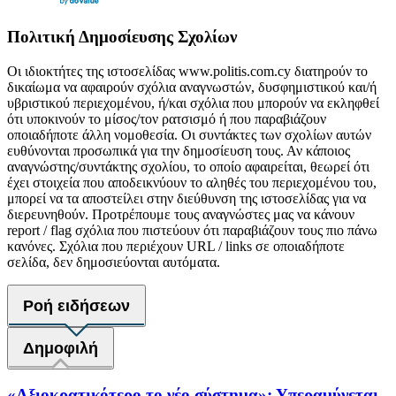
Πολιτική Δημοσίευσης Σχολίων
Οι ιδιοκτήτες της ιστοσελίδας www.politis.com.cy διατηρούν το
δικαίωμα να αφαιρούν σχόλια αναγνωστών, δυσφημιστικού και/ή
υβριστικού περιεχομένου, ή/και σχόλια που μπορούν να εκληφθεί
ότι υποκινούν το μίσος/τον ρατσισμό ή που παραβιάζουν
οποιαδήποτε άλλη νομοθεσία. Οι συντάκτες των σχολίων αυτών
ευθύνονται προσωπικά για την δημοσίευση τους. Αν κάποιος
αναγνώστης/συντάκτης σχολίου, το οποίο αφαιρείται, θεωρεί ότι
έχει στοιχεία που αποδεικνύουν το αληθές του περιεχομένου του,
μπορεί να τα αποστείλει στην διεύθυνση της ιστοσελίδας για να
διερευνηθούν. Προτρέπουμε τους αναγνώστες μας να κάνουν
report / flag σχόλια που πιστεύουν ότι παραβιάζουν τους πιο πάνω
κανόνες. Σχόλια που περιέχουν URL / links σε οποιαδήποτε
σελίδα, δεν δημοσιεύονται αυτόματα.
Ροή ειδήσεων
Δημοφιλή
«Αξιοκρατικότερο το νέο σύστημα»: Υπεραμύνεται