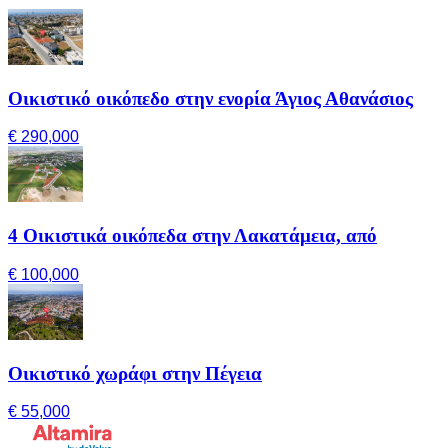
Οικιστικό οικόπεδο στην ενορία Άγιος Αθανάσιος
€ 290,000
4 Οικιστικά οικόπεδα στην Λακατάμεια, από
€ 100,000
Οικιστικό χωράφι στην Πέγεια
€ 55,000