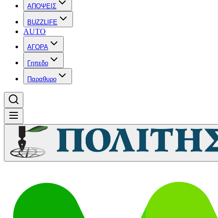
ΑΠΟΨΕΙΣ
BUZZLIFE
AUTO
ΑΓΟΡΑ
Γηπεδο
Παραθυρο