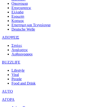
Οικονομια
Επιχειρησεις
Ελλαδα
Ευρωπη
Κοσμος
Επιστημη και Τεχνολογια
Deutsche Welle
ΑΠΟΨΕΙΣ
Στηλες
Αναλυσεις
Αρθρογραφοι
BUZZLIFE
Lifestyle
Viral
People
Food and Drink
AUTO
ΑΓΟΡΑ