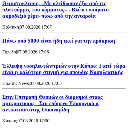
Θεμιστοκλέους: «Με κλείδωσαν έξω από τις
πλατφόρμες του κόμματος» - Βλέπει «αόρατο
ακροδεξιό χέρι» πίσω από την ανταρσία
Πολιτική
|
07.08.2026 17:07
Πάνω από 5000 είναι ήδη εκεί για την πρόκριση!
Γήπεδο
|
07.08.2026 17:06
Έλλειψη νοσηλευτών/τριών στην Κύπρο: Γιατί τώρα
είναι η καλύτερη στιγμή για σπουδές Νοσηλευτικής
Πολίτης News
|
07.08.2026 17:05
Στην Επιτροπή Θεσμών οι διορισμοί στους
ημικρατικούς - Στο επόμενο Υπουργικό ο
αντικαταστάτης Οικονομίδη
Κύπρος
|
07.08.2026 17:00