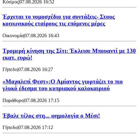
Κόσμος
|
07.08.2026 16:52
Έρχεται το νομοσχέδιο για συντάξεις- Στους
κοινωνικούς εταίρους τις επόμενες μέρες
Οικονομία
|
07.08.2026 16:43
Τρομερή κίνηση της Σίτι: Έκλεισε Μπουαντί με 130
εκατ. ευρώ!
Γήπεδο
|
07.08.2026 16:27
«Μαχαλεπί Φεστ»:Ο Αμίαντος γιορτάζει το πιο
γλυκό έδεσμα του κυπριακού καλοκαιριού
Παράθυρο
|
07.08.2026 17:15
Έβαλε τέλος στη... φημολογία o Μέσι!
Γήπεδο
|
07.08.2026 17:12