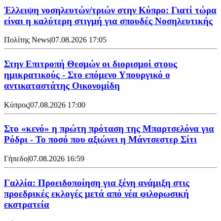
Έλλειψη νοσηλευτών/τριών στην Κύπρο: Γιατί τώρα
είναι η καλύτερη στιγμή για σπουδές Νοσηλευτικής
Πολίτης News
|
07.08.2026 17:05
Στην Επιτροπή Θεσμών οι διορισμοί στους
ημικρατικούς - Στο επόμενο Υπουργικό ο
αντικαταστάτης Οικονομίδη
Κύπρος
|
07.08.2026 17:00
Στο «κενό» η πρώτη πρόταση της Μπαρτσελόνα για
Ρόδρι - Το ποσό που αξιώνει η Μάντσεστερ Σίτι
Γήπεδο
|
07.08.2026 16:59
Γαλλία: Προειδοποίηση για ξένη ανάμιξη στις
προεδρικές εκλογές μετά από νέα φιλορωσική
εκστρατεία