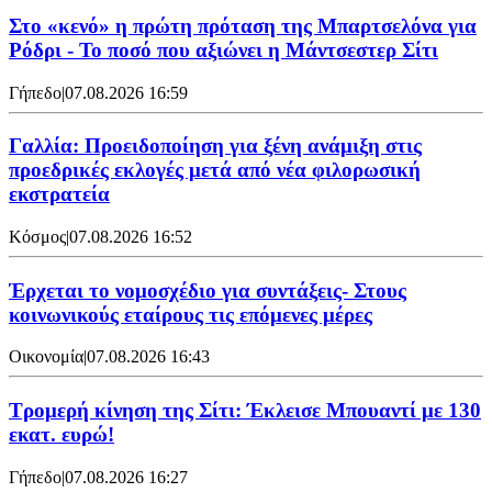
Στο «κενό» η πρώτη πρόταση της Μπαρτσελόνα για
Ρόδρι - Το ποσό που αξιώνει η Μάντσεστερ Σίτι
Γήπεδο
|
07.08.2026 16:59
Γαλλία: Προειδοποίηση για ξένη ανάμιξη στις
προεδρικές εκλογές μετά από νέα φιλορωσική
εκστρατεία
Κόσμος
|
07.08.2026 16:52
Έρχεται το νομοσχέδιο για συντάξεις- Στους
κοινωνικούς εταίρους τις επόμενες μέρες
Οικονομία
|
07.08.2026 16:43
Τρομερή κίνηση της Σίτι: Έκλεισε Μπουαντί με 130
εκατ. ευρώ!
Γήπεδο
|
07.08.2026 16:27