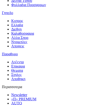
Δελτια Τυπου
Φυλλαδια Προσφορων
Γηπεδο
Κυπρος
Ελλαδα
Διεθνη
Καλαθοσφαιρα
Αλλα Σπορ
Ντριμπλες
Αποψεις
Παραθυρο
Ατζεντα
Επικαιρα
Θεματα
Στηλες
Αποθηκη
Περισσοτερα
Newsletter
«Π» PREMIUM
AUTO