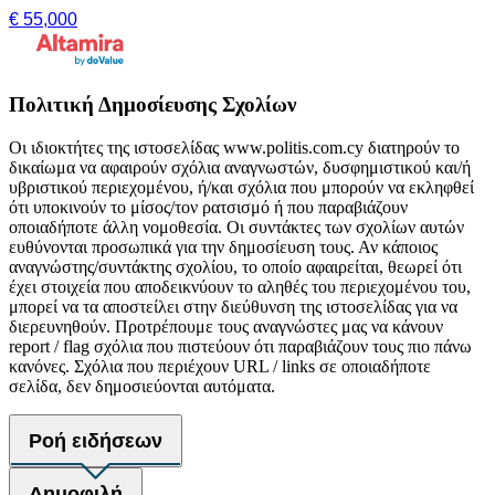
€ 55,000
Πολιτική Δημοσίευσης Σχολίων
Οι ιδιοκτήτες της ιστοσελίδας www.politis.com.cy διατηρούν το
δικαίωμα να αφαιρούν σχόλια αναγνωστών, δυσφημιστικού και/ή
υβριστικού περιεχομένου, ή/και σχόλια που μπορούν να εκληφθεί
ότι υποκινούν το μίσος/τον ρατσισμό ή που παραβιάζουν
οποιαδήποτε άλλη νομοθεσία. Οι συντάκτες των σχολίων αυτών
ευθύνονται προσωπικά για την δημοσίευση τους. Αν κάποιος
αναγνώστης/συντάκτης σχολίου, το οποίο αφαιρείται, θεωρεί ότι
έχει στοιχεία που αποδεικνύουν το αληθές του περιεχομένου του,
μπορεί να τα αποστείλει στην διεύθυνση της ιστοσελίδας για να
διερευνηθούν. Προτρέπουμε τους αναγνώστες μας να κάνουν
report / flag σχόλια που πιστεύουν ότι παραβιάζουν τους πιο πάνω
κανόνες. Σχόλια που περιέχουν URL / links σε οποιαδήποτε
σελίδα, δεν δημοσιεύονται αυτόματα.
Ροή ειδήσεων
Δημοφιλή