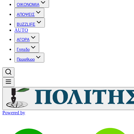
OIKONOMIA
ΑΠΟΨΕΙΣ
BUZZLIFE
AUTO
ΑΓΟΡΑ
Γηπεδο
Παραθυρο
Powered by