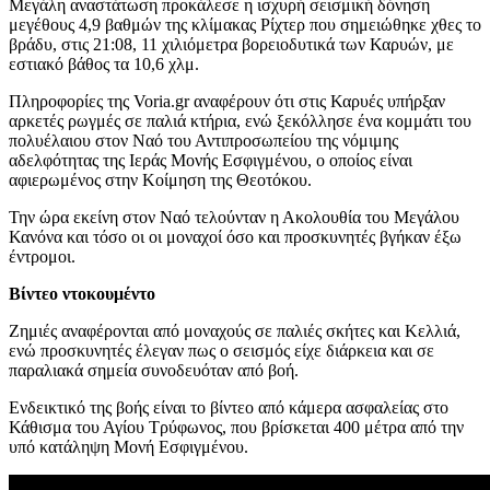
Μεγάλη αναστάτωση προκάλεσε η ισχυρή σεισμική δόνηση
μεγέθους 4,9 βαθμών της κλίμακας Ρίχτερ που σημειώθηκε χθες το
βράδυ, στις 21:08, 11 χιλιόμετρα βορειοδυτικά των Καρυών, με
εστιακό βάθος τα 10,6 χλμ.
Πληροφορίες της Voria.gr αναφέρουν ότι στις Καρυές υπήρξαν
αρκετές ρωγμές σε παλιά κτήρια, ενώ ξεκόλλησε ένα κομμάτι του
πολυέλαιου στον Ναό του Αντιπροσωπείου της νόμιμης
αδελφότητας της Ιεράς Μονής Εσφιγμένου, ο οποίος είναι
αφιερωμένος στην Κοίμηση της Θεοτόκου.
Την ώρα εκείνη στον Ναό τελούνταν η Ακολουθία του Μεγάλου
Κανόνα και τόσο οι οι μοναχοί όσο και προσκυνητές βγήκαν έξω
έντρομοι.
Βίντεο ντοκουμέντο
Ζημιές αναφέρονται από μοναχούς σε παλιές σκήτες και Κελλιά,
ενώ προσκυνητές έλεγαν πως ο σεισμός είχε διάρκεια και σε
παραλιακά σημεία συνοδευόταν από βοή.
Ενδεικτικό της βοής είναι το βίντεο από κάμερα ασφαλείας στο
Κάθισμα του Αγίου Τρύφωνος, που βρίσκεται 400 μέτρα από την
υπό κατάληψη Μονή Εσφιγμένου.