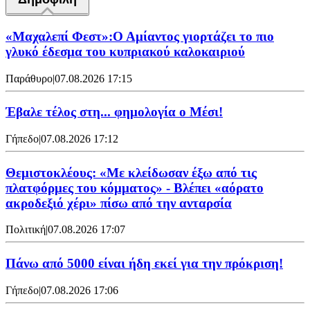
«Μαχαλεπί Φεστ»:Ο Αμίαντος γιορτάζει το πιο
γλυκό έδεσμα του κυπριακού καλοκαιριού
Παράθυρο
|
07.08.2026 17:15
Έβαλε τέλος στη... φημολογία o Μέσι!
Γήπεδο
|
07.08.2026 17:12
Θεμιστοκλέους: «Με κλείδωσαν έξω από τις
πλατφόρμες του κόμματος» - Βλέπει «αόρατο
ακροδεξιό χέρι» πίσω από την ανταρσία
Πολιτική
|
07.08.2026 17:07
Πάνω από 5000 είναι ήδη εκεί για την πρόκριση!
Γήπεδο
|
07.08.2026 17:06