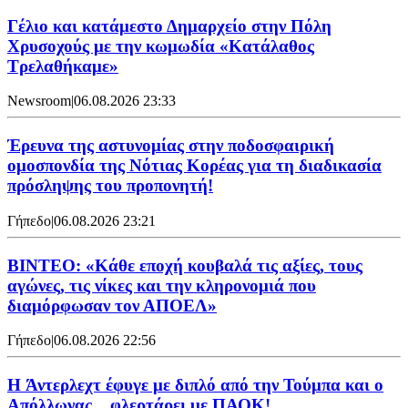
Γέλιο και κατάμεστο Δημαρχείο στην Πόλη
Χρυσοχούς με την κωμωδία «Κατάλαθος
Τρελαθήκαμε»
Newsroom
|
06.08.2026 23:33
Έρευνα της αστυνομίας στην ποδοσφαιρική
ομοσπονδία της Νότιας Κορέας για τη διαδικασία
πρόσληψης του προπονητή!
Γήπεδο
|
06.08.2026 23:21
ΒΙΝΤΕΟ: «Κάθε εποχή κουβαλά τις αξίες, τους
αγώνες, τις νίκες και την κληρονομιά που
διαμόρφωσαν τον ΑΠΟΕΛ»
Γήπεδο
|
06.08.2026 22:56
H Άντερλεχτ έφυγε με διπλό από την Τούμπα και ο
Απόλλωνας... φλερτάρει με ΠΑΟΚ!