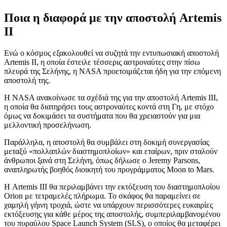
Ποια η διαφορά με την αποστολή Artemis
II
Ενώ ο κόσμος εξακολουθεί να συζητά την εντυπωσιακή αποστολή
Artemis II, η οποία έστειλε τέσσερις αστροναύτες στην πίσω
πλευρά της Σελήνης, η NASA προετοιμάζεται ήδη για την επόμενη
αποστολή της.
Η NASA ανακοίνωσε τα σχέδιά της για την αποστολή Artemis III,
η οποία θα διατηρήσει τους αστροναύτες κοντά στη Γη, με στόχο
όμως να δοκιμάσει τα συστήματα που θα χρειαστούν για μια
μελλοντική προσελήνωση.
Παράλληλα, η αποστολή θα συμβάλει στη δοκιμή συνεργασίας
μεταξύ «πολλαπλών διαστημοπλοίων» και εταίρων, πριν σταλούν
άνθρωποι ξανά στη Σελήνη, όπως δήλωσε ο Jeremy Parsons,
αναπληρωτής βοηθός διοικητή του προγράμματος Moon to Mars.
Η Artemis III θα περιλαμβάνει την εκτόξευση του διαστημοπλοίου
Orion με τετραμελές πλήρωμα. Το σκάφος θα παραμείνει σε
χαμηλή γήινη τροχιά, ώστε να υπάρχουν περισσότερες ευκαιρίες
εκτόξευσης για κάθε μέρος της αποστολής, συμπεριλαμβανομένου
του πυραύλου Space Launch System (SLS), ο οποίος θα μεταφέρει