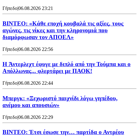
Γήπεδο
|
06.08.2026 23:21
ΒΙΝΤΕΟ: «Κάθε εποχή κουβαλά τις αξίες, τους
αγώνες, τις νίκες και την κληρονομιά που
διαμόρφωσαν τον ΑΠΟΕΛ»
Γήπεδο
|
06.08.2026 22:56
H Άντερλεχτ έφυγε με διπλό από την Τούμπα και ο
Απόλλωνας... φλερτάρει με ΠΑΟΚ!
Γήπεδο
|
06.08.2026 22:44
Μπεργκ: «Ξεχωριστό παιχνίδι λόγω γηπέδου,
ανέμου και απουσιών»
Γήπεδο
|
06.08.2026 22:29
ΒΙΝΤΕΟ: Έτσι έσωσε την… παρτίδα ο Αντρέου