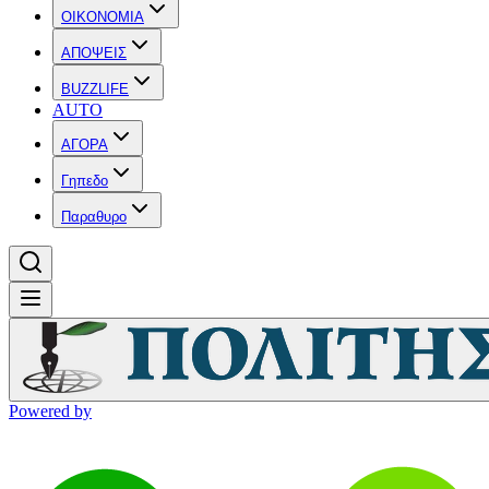
OIKONOMIA
ΑΠΟΨΕΙΣ
BUZZLIFE
AUTO
ΑΓΟΡΑ
Γηπεδο
Παραθυρο
Powered by