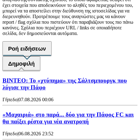
έχει στοιχεία που αποδεικνύουν το αληθές του περιεχομένου του,
μπορεί να τα αποστείλει στην διεύθυνση της ιστοσελίδας για να
διερευνηθούν. Προτρέπουμε τους αναγνώστες μας να κάνουν
report / flag σχόλια που πιστεύουν ότι παραβιάζουν τους πιο πάνω
κανόνες. Σχόλια που περιέχουν URL / links σε οποιαδήποτε
σελίδα, δεν δημοσιεύονται αυτόματα.
Ροή ειδήσεων
Δημοφιλή
ΒΙΝΤΕΟ: Το «χτύπημα» της Σάλτσμπουργκ που
λύγισε την Πάφο
Γήπεδο
|
07.08.2026 00:06
«Μαχαιριά» στο παρά... δύο για την Πάφος FC και
θα παίξει ρέστα για νέα ανατροπή
Γήπεδο
|
06.08.2026 23:52