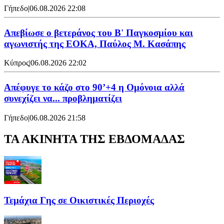
Γήπεδο
|
06.08.2026 22:08
Απεβίωσε ο βετεράνος του Β' Παγκοσμίου και
αγωνιστής της ΕΟΚΑ, Παύλος Μ. Κασάπης
Κύπρος
|
06.08.2026 22:02
Απέφυγε το κάζο στο 90’+4 η Ομόνοια αλλά
συνεχίζει να... προβληματίζει
Γήπεδο
|
06.08.2026 21:58
ΤΑ ΑΚΙΝΗΤΑ ΤΗΣ ΕΒΔΟΜΑΔΑΣ
Τεμάχια Γης σε Οικιστικές Περιοχές