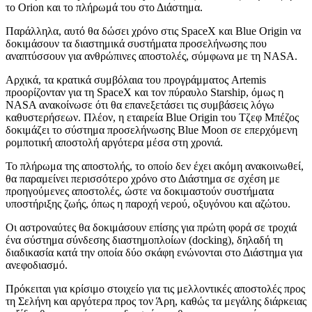
το Orion και το πλήρωμά του στο Διάστημα.
Παράλληλα, αυτό θα δώσει χρόνο στις SpaceX και Blue Origin να
δοκιμάσουν τα διαστημικά συστήματα προσελήνωσης που
αναπτύσσουν για ανθρώπινες αποστολές, σύμφωνα με τη NASA.
Αρχικά, τα κρατικά συμβόλαια του προγράμματος Artemis
προορίζονταν για τη SpaceX και τον πύραυλο Starship, όμως η
NASA ανακοίνωσε ότι θα επανεξετάσει τις συμβάσεις λόγω
καθυστερήσεων. Πλέον, η εταιρεία Blue Origin του Τζεφ Μπέζος
δοκιμάζει το σύστημα προσελήνωσης Blue Moon σε επερχόμενη
ρομποτική αποστολή αργότερα μέσα στη χρονιά.
Το πλήρωμα της αποστολής, το οποίο δεν έχει ακόμη ανακοινωθεί,
θα παραμείνει περισσότερο χρόνο στο Διάστημα σε σχέση με
προηγούμενες αποστολές, ώστε να δοκιμαστούν συστήματα
υποστήριξης ζωής, όπως η παροχή νερού, οξυγόνου και αζώτου.
Οι αστροναύτες θα δοκιμάσουν επίσης για πρώτη φορά σε τροχιά
ένα σύστημα σύνδεσης διαστημοπλοίων (docking), δηλαδή τη
διαδικασία κατά την οποία δύο σκάφη ενώνονται στο Διάστημα για
ανεφοδιασμό.
Πρόκειται για κρίσιμο στοιχείο για τις μελλοντικές αποστολές προς
τη Σελήνη και αργότερα προς τον Άρη, καθώς τα μεγάλης διάρκειας