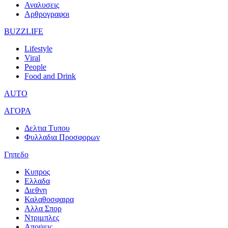
Αναλυσεις
Αρθρογραφοι
BUZZLIFE
Lifestyle
Viral
People
Food and Drink
AUTO
ΑΓΟΡΑ
Δελτια Τυπου
Φυλλαδια Προσφορων
Γηπεδο
Κυπρος
Ελλαδα
Διεθνη
Καλαθοσφαιρα
Αλλα Σπορ
Ντριμπλες
Αποψεις