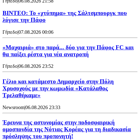
Γήπεδο
|
06.08.2026 21:58
ΒΙΝΤΕΟ: Το «χτύπημα» της Σάλτσμπουργκ που
λύγισε την Πάφο
Γήπεδο
|
07.08.2026 00:06
«Μαχαιριά» στο παρά... δύο για την Πάφος FC και
θα παίξει ρέστα για νέα ανατροπή
Γήπεδο
|
06.08.2026 23:52
Γέλιο και κατάμεστο Δημαρχείο στην Πόλη
Χρυσοχούς με την κωμωδία «Κατάλαθος
Τρελαθήκαμε»
Newsroom
|
06.08.2026 23:33
Έρευνα της αστυνομίας στην ποδοσφαιρική
ομοσπονδία της Νότιας Κορέας για τη διαδικασία
πρόσληψης του προπονητή!