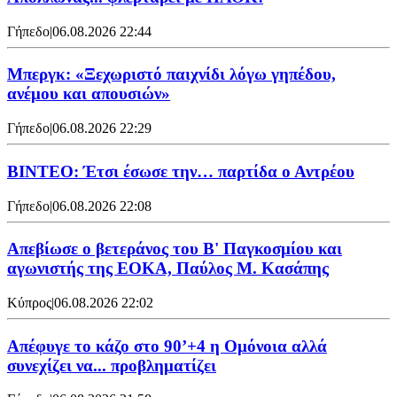
Γήπεδο
|
06.08.2026 22:44
Μπεργκ: «Ξεχωριστό παιχνίδι λόγω γηπέδου,
ανέμου και απουσιών»
Γήπεδο
|
06.08.2026 22:29
ΒΙΝΤΕΟ: Έτσι έσωσε την… παρτίδα ο Αντρέου
Γήπεδο
|
06.08.2026 22:08
Απεβίωσε ο βετεράνος του Β' Παγκοσμίου και
αγωνιστής της ΕΟΚΑ, Παύλος Μ. Κασάπης
Κύπρος
|
06.08.2026 22:02
Απέφυγε το κάζο στο 90’+4 η Ομόνοια αλλά
συνεχίζει να... προβληματίζει