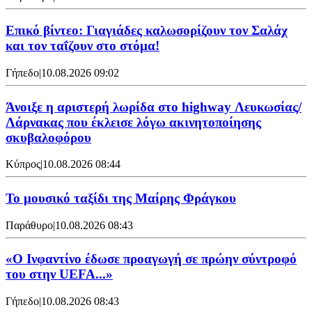
Επικό βίντεο: Γιαγιάδες καλωσορίζουν τον Σαλάχ
και τον ταΐζουν στο στόμα!
Γήπεδο
|
10.08.2026 09:02
Άνοιξε η αριστερή λωρίδα στο highway Λευκωσίας/
Λάρνακας που έκλεισε λόγω ακινητοποίησης
σκυβαλοφόρου
Κύπρος
|
10.08.2026 08:44
Το μουσικό ταξίδι της Μαίρης Φράγκου
Παράθυρο
|
10.08.2026 08:43
«Ο Ινφαντίνο έδωσε προαγωγή σε πρώην σύντροφό
του στην UEFA...»
Γήπεδο
|
10.08.2026 08:43