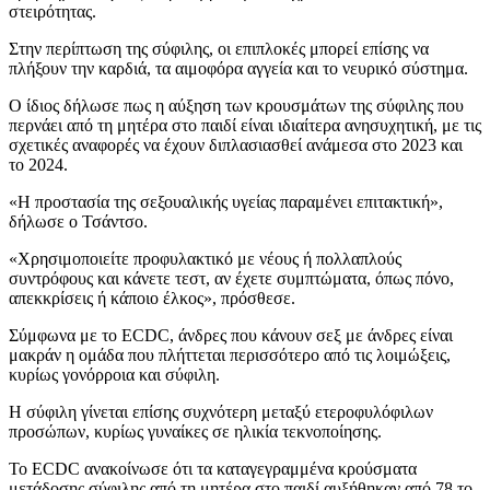
στειρότητας.
Στην περίπτωση της σύφιλης, οι επιπλοκές μπορεί επίσης να
πλήξουν την καρδιά, τα αιμοφόρα αγγεία και το νευρικό σύστημα.
Ο ίδιος δήλωσε πως η αύξηση των κρουσμάτων της σύφιλης που
περνάει από τη μητέρα στο παιδί είναι ιδιαίτερα ανησυχητική, με τις
σχετικές αναφορές να έχουν διπλασιασθεί ανάμεσα στο 2023 και
το 2024.
«Η προστασία της σεξουαλικής υγείας παραμένει επιτακτική»,
δήλωσε ο Τσάντσο.
«Χρησιμοποιείτε προφυλακτικό με νέους ή πολλαπλούς
συντρόφους και κάνετε τεστ, αν έχετε συμπτώματα, όπως πόνο,
απεκκρίσεις ή κάποιο έλκος», πρόσθεσε.
Σύμφωνα με το ECDC, άνδρες που κάνουν σεξ με άνδρες είναι
μακράν η ομάδα που πλήττεται περισσότερο από τις λοιμώξεις,
κυρίως γονόρροια και σύφιλη.
Η σύφιλη γίνεται επίσης συχνότερη μεταξύ ετεροφυλόφιλων
προσώπων, κυρίως γυναίκες σε ηλικία τεκνοποίησης.
Το ECDC ανακοίνωσε ότι τα καταγεγραμμένα κρούσματα
μετάδοσης σύφιλης από τη μητέρα στο παιδί αυξήθηκαν από 78 το