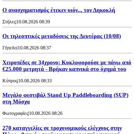
Ο ανασχηματισμός έτεκεν υιόν... τον Δηκοκλή
Στήλες
|
10.08.2026 08:39
Οι τηλεοπτικές μεταδόσεις της Δευτέρας (10/08)
Γήπεδο
|
10.08.2026 08:37
Χειροπέδες σε 34χρονο: Κυκλοφορούσε με πάνω από
€25.000 μετρητά - Βρήκαν καπνικά στο όχημά του
Κύπρος
|
10.08.2026 08:33
Μεγάλο φεστιβάλ Stand Up Paddleboarding (SUP)
στη Μόσχα
Φωτογραφίες
|
10.08.2026 08:26
270 καταγγελίες σε τροχονομικούς ελέγχους στην