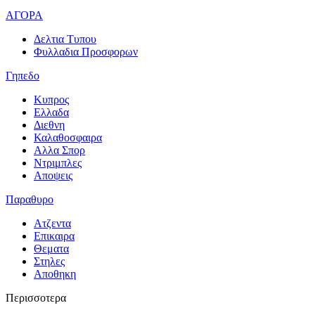
ΑΓΟΡΑ
Δελτια Τυπου
Φυλλαδια Προσφορων
Γηπεδο
Κυπρος
Ελλαδα
Διεθνη
Καλαθοσφαιρα
Αλλα Σπορ
Ντριμπλες
Αποψεις
Παραθυρο
Ατζεντα
Επικαιρα
Θεματα
Στηλες
Αποθηκη
Περισσοτερα