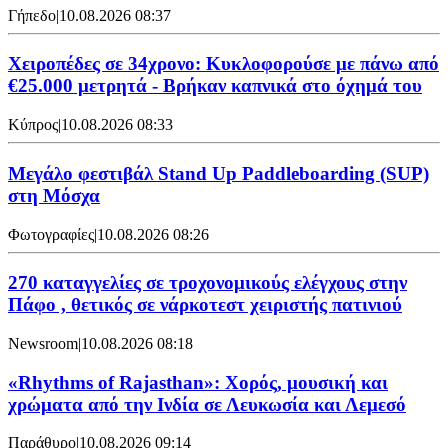
Γήπεδο
|
10.08.2026 08:37
Χειροπέδες σε 34χρονο: Κυκλοφορούσε με πάνω από
€25.000 μετρητά - Βρήκαν καπνικά στο όχημά του
Κύπρος
|
10.08.2026 08:33
Μεγάλο φεστιβάλ Stand Up Paddleboarding (SUP)
στη Μόσχα
Φωτογραφίες
|
10.08.2026 08:26
270 καταγγελίες σε τροχονομικούς ελέγχους στην
Πάφο , θετικός σε νάρκοτεστ χειριστής πατινιού
Newsroom
|
10.08.2026 08:18
«Rhythms of Rajasthan»: Χορός, μουσική και
χρώματα από την Ινδία σε Λευκωσία και Λεμεσό
Παράθυρο
|
10.08.2026 09:14