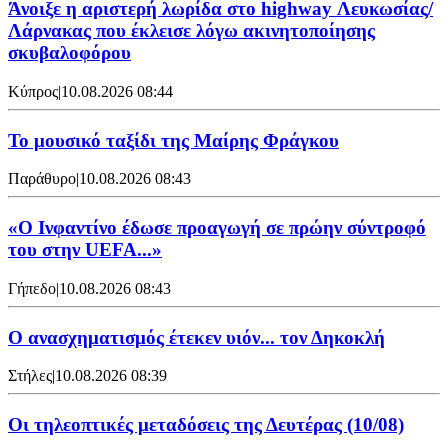
Άνοιξε η αριστερή λωρίδα στο highway Λευκωσίας/
Λάρνακας που έκλεισε λόγω ακινητοποίησης
σκυβαλοφόρου
Κύπρος
|
10.08.2026 08:44
Το μουσικό ταξίδι της Μαίρης Φράγκου
Παράθυρο
|
10.08.2026 08:43
«Ο Ινφαντίνο έδωσε προαγωγή σε πρώην σύντροφό
του στην UEFA...»
Γήπεδο
|
10.08.2026 08:43
Ο ανασχηματισμός έτεκεν υιόν... τον Δηκοκλή
Στήλες
|
10.08.2026 08:39
Οι τηλεοπτικές μεταδόσεις της Δευτέρας (10/08)