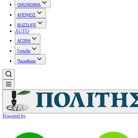
OIKONOMIA
ΑΠΟΨΕΙΣ
BUZZLIFE
AUTO
ΑΓΟΡΑ
Γηπεδο
Παραθυρο
Powered by