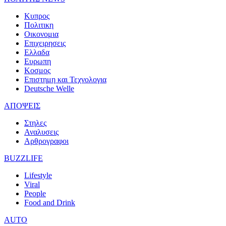
Κυπρος
Πολιτικη
Οικονομια
Επιχειρησεις
Ελλαδα
Ευρωπη
Κοσμος
Επιστημη και Τεχνολογια
Deutsche Welle
ΑΠΟΨΕΙΣ
Στηλες
Αναλυσεις
Αρθρογραφοι
BUZZLIFE
Lifestyle
Viral
People
Food and Drink
AUTO