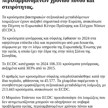
περιλαμβανομένων χρόνιου πόνου και
στειρότητας.
Τα κρούσματα βακτηριακών σεξουαλικά μεταδιδόμενων
λοιμώξεων έχουν αυξηθεί σημαντικά στην Ευρώπη, ανακοίνωσε
την Πέμπτη το Ευρωπαϊκό Κέντρο Πρόληψης και Ελέγχου Νόσων
(ECDC).
Τα κρούσματα γονόρροιας και σύφιλης έφθασαν το 2024 στα
υψηλότερα επίπεδα εδώ και περισσότερο από μια δεκαετία,
σύμφωνα με την εν λόγω υπηρεσία της Ευρωπαϊκής Ένωσης για
την υγεία, η οποία έχει την έδρα της στην πόλη Σόλνα της
Σουηδίας.
Το ECDC κατέγραψε το 2024 106.331 κρούσματα γονόρροιας,
αυξημένα κατά 303% από το 2015.
Ο αριθμός των κρουσμάτων σύφιλης υπερδιπλασιάσθηκε κατά την
ίδια περίοδο, φθάνοντας τα 45.577. Τα χλαμύδια παρέμειναν η
συνηθέστερα εμφανιζόμενη σεξουαλικά μεταδιδόμενη λοίμωξη, με
213.443 κρούσματα, ανακοίνωσε το ECDC.
Ο Μπρούνο Τσάντσο του ECDC προειδοποίησε ότι λοιμώξεις που
δεν αντιμετωπίζονται μπορούν να οδηγήσουν σε σοβαρά
προβλήματα υγείας, περιλαμβανομένων χρόνιου πόνου και