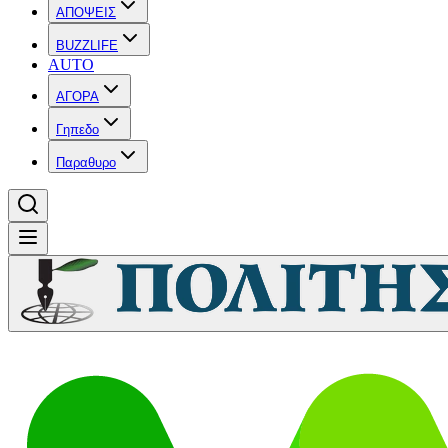
ΑΠΟΨΕΙΣ
BUZZLIFE
AUTO
ΑΓΟΡΑ
Γηπεδο
Παραθυρο