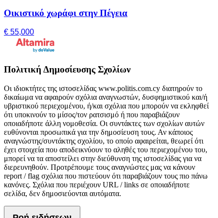
Οικιστικό χωράφι στην Πέγεια
€ 55,000
Πολιτική Δημοσίευσης Σχολίων
Οι ιδιοκτήτες της ιστοσελίδας www.politis.com.cy διατηρούν το
δικαίωμα να αφαιρούν σχόλια αναγνωστών, δυσφημιστικού και/ή
υβριστικού περιεχομένου, ή/και σχόλια που μπορούν να εκληφθεί
ότι υποκινούν το μίσος/τον ρατσισμό ή που παραβιάζουν
οποιαδήποτε άλλη νομοθεσία. Οι συντάκτες των σχολίων αυτών
ευθύνονται προσωπικά για την δημοσίευση τους. Αν κάποιος
αναγνώστης/συντάκτης σχολίου, το οποίο αφαιρείται, θεωρεί ότι
έχει στοιχεία που αποδεικνύουν το αληθές του περιεχομένου του,
μπορεί να τα αποστείλει στην διεύθυνση της ιστοσελίδας για να
διερευνηθούν. Προτρέπουμε τους αναγνώστες μας να κάνουν
report / flag σχόλια που πιστεύουν ότι παραβιάζουν τους πιο πάνω
κανόνες. Σχόλια που περιέχουν URL / links σε οποιαδήποτε
σελίδα, δεν δημοσιεύονται αυτόματα.
Ροή ειδήσεων