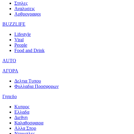
Στηλες
Αναλυσεις
Αρθρογραφοι
BUZZLIFE
Lifestyle
Viral
People
Food and Drink
AUTO
ΑΓΟΡΑ
Δελτια Τυπου
Φυλλαδια Προσφορων
Γηπεδο
Κυπρος
Ελλαδα
Διεθνη
Καλαθοσφαιρα
Αλλα Σπορ
Ντριμπλες