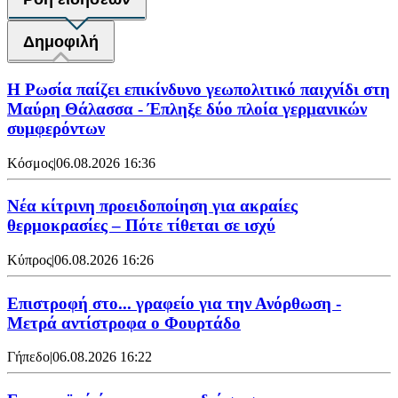
Δημοφιλή
Η Ρωσία παίζει επικίνδυνο γεωπολιτικό παιχνίδι στη
Μαύρη Θάλασσα - Έπληξε δύο πλοία γερμανικών
συμφερόντων
Κόσμος
|
06.08.2026 16:36
Νέα κίτρινη προειδοποίηση για ακραίες
θερμοκρασίες – Πότε τίθεται σε ισχύ
Κύπρος
|
06.08.2026 16:26
Επιστροφή στο... γραφείο για την Ανόρθωση -
Μετρά αντίστροφα ο Φουρτάδο
Γήπεδο
|
06.08.2026 16:22