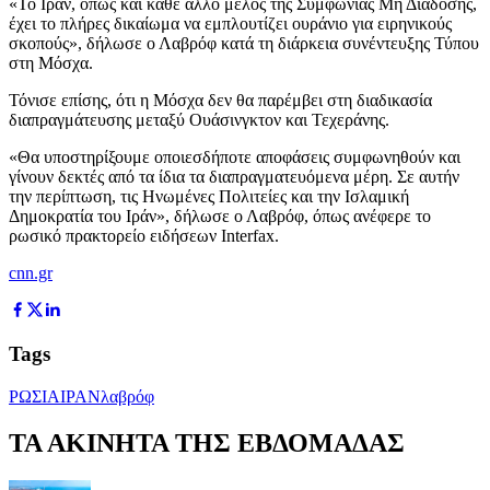
«Το Ιράν, όπως και κάθε άλλο μέλος της Συμφωνίας Μη Διάδοσης,
έχει το πλήρες δικαίωμα να εμπλουτίζει ουράνιο για ειρηνικούς
σκοπούς», δήλωσε ο Λαβρόφ κατά τη διάρκεια συνέντευξης Τύπου
στη Μόσχα.
Τόνισε επίσης, ότι η Μόσχα δεν θα παρέμβει στη διαδικασία
διαπραγμάτευσης μεταξύ Ουάσινγκτον και Τεχεράνης.
«Θα υποστηρίξουμε οποιεσδήποτε αποφάσεις συμφωνηθούν και
γίνουν δεκτές από τα ίδια τα διαπραγματευόμενα μέρη. Σε αυτήν
την περίπτωση, τις Ηνωμένες Πολιτείες και την Ισλαμική
Δημοκρατία του Ιράν», δήλωσε ο Λαβρόφ, όπως ανέφερε το
ρωσικό πρακτορείο ειδήσεων Interfax.
cnn.gr
Tags
ΡΩΣΙΑ
ΙΡΑΝ
λαβρόφ
ΤΑ ΑΚΙΝΗΤΑ ΤΗΣ ΕΒΔΟΜΑΔΑΣ