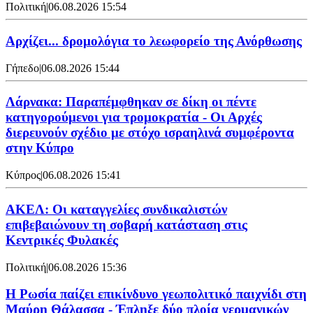
Πολιτική
|
06.08.2026 15:54
Αρχίζει... δρομολόγια το λεωφορείο της Ανόρθωσης
Γήπεδο
|
06.08.2026 15:44
Λάρνακα: Παραπέμφθηκαν σε δίκη οι πέντε
κατηγορούμενοι για τρομοκρατία - Οι Αρχές
διερευνούν σχέδιο με στόχο ισραηλινά συμφέροντα
στην Κύπρο
Κύπρος
|
06.08.2026 15:41
ΑΚΕΛ: Οι καταγγελίες συνδικαλιστών
επιβεβαιώνουν τη σοβαρή κατάσταση στις
Κεντρικές Φυλακές
Πολιτική
|
06.08.2026 15:36
Η Ρωσία παίζει επικίνδυνο γεωπολιτικό παιχνίδι στη
Μαύρη Θάλασσα - Έπληξε δύο πλοία γερμανικών