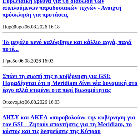
Ευρωπαϊκή έρευνα για τη διάσωση των
απειλούμενων παραδοσιακών τεχνών - Ανοιχτή
πρόσκληση για προτάσεις
Παράθυρο
|
06.08.2026 16:18
Το μεγάλο κενό καλύφθηκε και κάλλιο αργά, παρά
ποτέ...
Γήπεδο
|
06.08.2026 16:03
Σπάει τη σιωπή της η κυβέρνηση για GSI:
Παραδέχεται ότι η Meridiam δίνει νέα δυναμική στο
έργο αλλά επιμένει στα περί βιωσιμότητας
Οικονομία
|
06.08.2026 16:03
ΔΗΣΥ και ΑΚΕΛ «πυροβολούν» την κυβέρνηση για
τον GSI – Ζητούν απαντήσεις για τη Meridiam, το
κόστος και τις δεσμεύσεις της Κύπρου