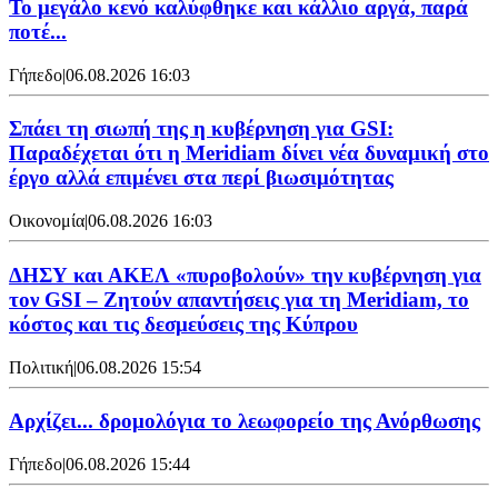
Το μεγάλο κενό καλύφθηκε και κάλλιο αργά, παρά
ποτέ...
Γήπεδο
|
06.08.2026 16:03
Σπάει τη σιωπή της η κυβέρνηση για GSI:
Παραδέχεται ότι η Meridiam δίνει νέα δυναμική στο
έργο αλλά επιμένει στα περί βιωσιμότητας
Οικονομία
|
06.08.2026 16:03
ΔΗΣΥ και ΑΚΕΛ «πυροβολούν» την κυβέρνηση για
τον GSI – Ζητούν απαντήσεις για τη Meridiam, το
κόστος και τις δεσμεύσεις της Κύπρου
Πολιτική
|
06.08.2026 15:54
Αρχίζει... δρομολόγια το λεωφορείο της Ανόρθωσης
Γήπεδο
|
06.08.2026 15:44