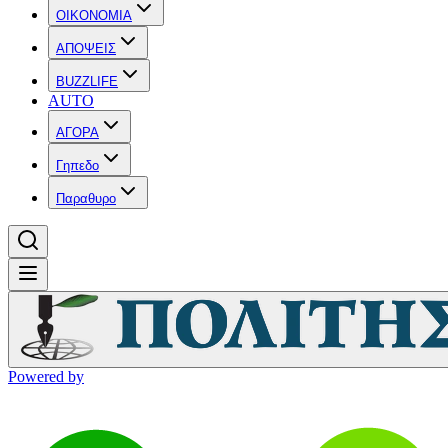
OIKONOMIA
ΑΠΟΨΕΙΣ
BUZZLIFE
AUTO
ΑΓΟΡΑ
Γηπεδο
Παραθυρο
Powered by