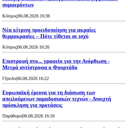
συμφερόντων
Κόσμος
|
06.08.2026 16:36
Νέα κίτρινη προειδοποίηση για ακραίες
θερμοκρασίες – Πότε τίθεται σε ισχύ
Κύπρος
|
06.08.2026 16:26
Επιστροφή στο... γραφείο για την Ανόρθωση -
Μετρά αντίστροφα ο Φουρτάδο
Γήπεδο
|
06.08.2026 16:22
Ευρωπαϊκή έρευνα για τη διάσωση των
απειλούμενων παραδοσιακών τεχνών - Ανοιχτή
πρόσκληση για προτάσεις
Παράθυρο
|
06.08.2026 16:18