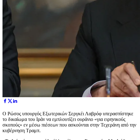
Ο Ρώσος υπουργός Εξωτερικών Σεργκέι Λαβρόφ υπερασπίστηκε
το δικαίωμα του Ιράν να εμπλουτίζει ουράνιο «για ειρηνικούς
σκοπούς» εν μέσω πιέσεων που ασκούνται στην Τεχεράνη από την
κυβέρνηση Τραμπ.