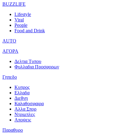
BUZZLIFE
Lifestyle
Viral
People
Food and Drink
AUTO
ΑΓΟΡΑ
Δελτια Τυπου
Φυλλαδια Προσφορων
Γηπεδο
Κυπρος
Ελλαδα
Διεθνη
Καλαθοσφαιρα
Αλλα Σπορ
Ντριμπλες
Αποψεις
Παραθυρο