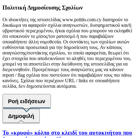
Πολιτική Δημοσίευσης Σχολίων
Οι ιδιοκτήτες της ιστοσελίδας www.politis.com.cy διατηρούν το
δικαίωμα να αφαιρούν σχόλια αναγνωστών, δυσφημιστικού και/ή
υβριστικού περιεχομένου, ή/και σχόλια που μπορούν να εκληφθεί
ότι υποκινούν το μίσος/τον ρατσισμό ή που παραβιάζουν
οποιαδήποτε άλλη νομοθεσία. Οι συντάκτες των σχολίων αυτών
ευθύνονται προσωπικά για την δημοσίευση τους. Αν κάποιος
αναγνώστης/συντάκτης σχολίου, το οποίο αφαιρείται, θεωρεί ότι
έχει στοιχεία που αποδεικνύουν το αληθές του περιεχομένου του,
μπορεί να τα αποστείλει στην διεύθυνση της ιστοσελίδας για να
διερευνηθούν. Προτρέπουμε τους αναγνώστες μας να κάνουν
report / flag σχόλια που πιστεύουν ότι παραβιάζουν τους πιο πάνω
κανόνες. Σχόλια που περιέχουν URL / links σε οποιαδήποτε
σελίδα, δεν δημοσιεύονται αυτόματα.
Ροή ειδήσεων
Δημοφιλή
Το «κρυφό» κόλπο στο κλειδί του αυτοκινήτου που