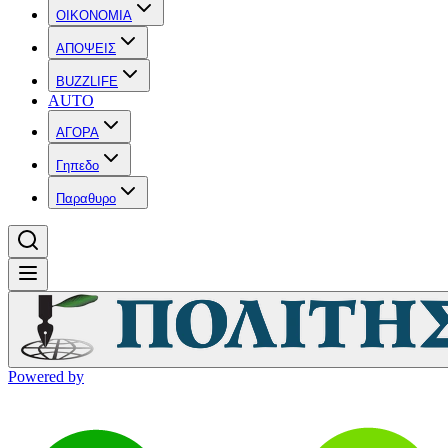
OIKONOMIA
ΑΠΟΨΕΙΣ
BUZZLIFE
AUTO
ΑΓΟΡΑ
Γηπεδο
Παραθυρο
Powered by