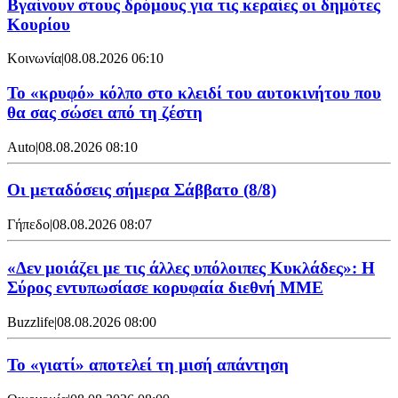
Βγαίνουν στους δρόμους για τις κεραίες οι δημότες
Κουρίου
Κοινωνία
|
08.08.2026 06:10
Το «κρυφό» κόλπο στο κλειδί του αυτοκινήτου που
θα σας σώσει από τη ζέστη
Auto
|
08.08.2026 08:10
Οι μεταδόσεις σήμερα Σάββατο (8/8)
Γήπεδο
|
08.08.2026 08:07
«Δεν μοιάζει με τις άλλες υπόλοιπες Κυκλάδες»: Η
Σύρος εντυπωσίασε κορυφαία διεθνή ΜΜΕ
Buzzlife
|
08.08.2026 08:00
Το «γιατί» αποτελεί τη μισή απάντηση