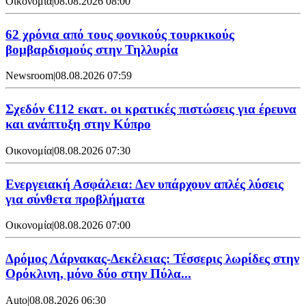
Οικονομία
|
08.08.2026 08:00
62 χρόνια από τους φονικούς τουρκικούς
βομβαρδισμούς στην Τηλλυρία
Newsroom
|
08.08.2026 07:59
Σχεδόν €112 εκατ. οι κρατικές πιστώσεις για έρευνα
και ανάπτυξη στην Κύπρο
Οικονομία
|
08.08.2026 07:30
Ενεργειακή Ασφάλεια: Δεν υπάρχουν απλές λύσεις
για σύνθετα προβλήματα
Οικονομία
|
08.08.2026 07:00
Δρόμος Λάρνακας-Δεκέλειας: Τέσσερις λωρίδες στην
Ορόκλινη, μόνο δύο στην Πύλα...
Auto
|
08.08.2026 06:30