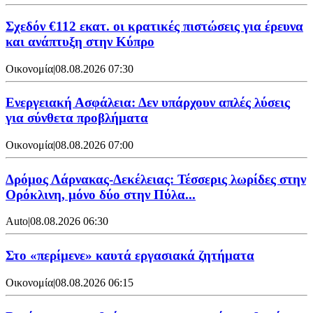
Σχεδόν €112 εκατ. οι κρατικές πιστώσεις για έρευνα
και ανάπτυξη στην Κύπρο
Οικονομία
|
08.08.2026 07:30
Ενεργειακή Ασφάλεια: Δεν υπάρχουν απλές λύσεις
για σύνθετα προβλήματα
Οικονομία
|
08.08.2026 07:00
Δρόμος Λάρνακας-Δεκέλειας: Τέσσερις λωρίδες στην
Ορόκλινη, μόνο δύο στην Πύλα...
Auto
|
08.08.2026 06:30
Στο «περίμενε» καυτά εργασιακά ζητήματα
Οικονομία
|
08.08.2026 06:15