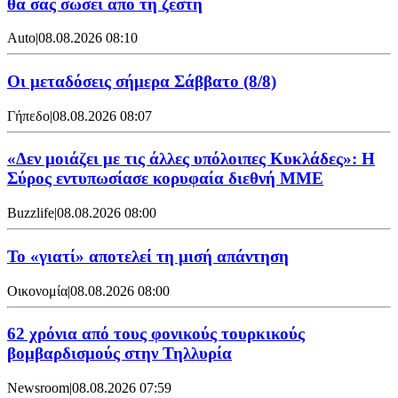
θα σας σώσει από τη ζέστη
Auto
|
08.08.2026 08:10
Οι μεταδόσεις σήμερα Σάββατο (8/8)
Γήπεδο
|
08.08.2026 08:07
«Δεν μοιάζει με τις άλλες υπόλοιπες Κυκλάδες»: Η
Σύρος εντυπωσίασε κορυφαία διεθνή ΜΜΕ
Buzzlife
|
08.08.2026 08:00
Το «γιατί» αποτελεί τη μισή απάντηση
Οικονομία
|
08.08.2026 08:00
62 χρόνια από τους φονικούς τουρκικούς
βομβαρδισμούς στην Τηλλυρία
Newsroom
|
08.08.2026 07:59