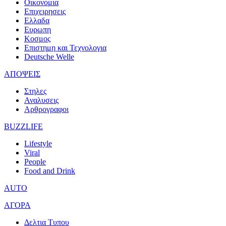
Οικονομια
Επιχειρησεις
Ελλαδα
Ευρωπη
Κοσμος
Επιστημη και Τεχνολογια
Deutsche Welle
ΑΠΟΨΕΙΣ
Στηλες
Αναλυσεις
Αρθρογραφοι
BUZZLIFE
Lifestyle
Viral
People
Food and Drink
AUTO
ΑΓΟΡΑ
Δελτια Τυπου