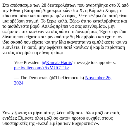
Στο απόσπασμα των 28 δευτερολέπτων που αναρτήθηκε στο Χ από
την Εθνική Επιτροπή Δημοκρατικών στο Χ, η Κάμαλα Χάρις με
κόκκινα μάτια και απογοητευμένο ύφος, λέει: «Ξέρω ότι αυτή είναι
μια αβέβαιη στιγμή. Το ξέρω καλά. Ξέρω ότι το καταλαβαίνετε και
το αισθάνεστε βαρύ. Απλώς πρέπει να σας υπενθυμίσω, μην
αφήσετε ποτέ κανέναν να σας πάρει τη δύναμή σας. Έχετε την ίδια
δύναμη που είχατε και πριν από την 5η Νοεμβρίου και έχετε τον
ίδιο σκοπό που είχατε και την ίδια ικανότητα να εμπλέκεστε και να
εμπνέετε. Γι’ αυτό, μην αφήσετε ποτέ κανέναν ή καμία περίσταση
να σας στερήσει τη δύναμή σας».
Vice President
@KamalaHarris
’ message to supporters.
pic.twitter.com/x5xMUGTtkz
— The Democrats (@TheDemocrats)
November 26,
2024
Συνεχίζοντας το μήνυμά της, λέει: «Είμαστε όλοι μαζί σε αυτό,
εντάξει; Είμαστε όλοι μαζί σε αυτό» προτού ευχηθεί στους
υποστηρικτές της «Καλή Ημέρα των Ευχαριστιών».