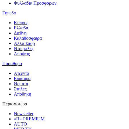
Φυλλαδια Προσφορων
Γηπεδο
Κυπρος
Ελλαδα
Διεθνη
Καλαθοσφαιρα
Αλλα Σπορ
Ντριμπλες
Αποψεις
Παραθυρο
Ατζεντα
Επικαιρα
Θεματα
Στηλες
Αποθηκη
Περισσοτερα
Newsletter
«Π» PREMIUM
AUTO