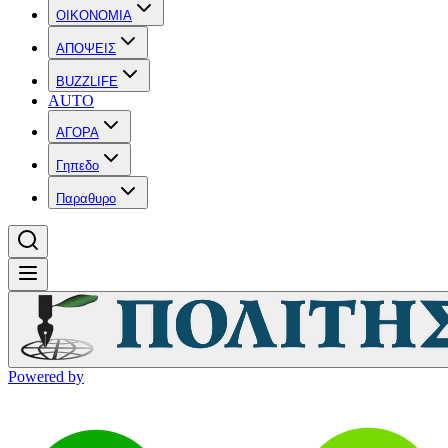
OIKONOMIA
ΑΠΟΨΕΙΣ
BUZZLIFE
AUTO
ΑΓΟΡΑ
Γηπεδο
Παραθυρο
Powered by