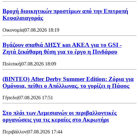
Βροχή διοικητικών προστίμων από την Επιτροπή
Κεφαλαιαγοράς
Οικονομία
|
07.08.2026 18:19
Βγάζουν σπαθιά ΔΗΣΥ και ΑΚΕΛ για το GSI -
Ζητά ξεκάθαρη θέση για το έργο η Πινδάρου
Πολιτική
|
07.08.2026 18:09
(ΒΙΝΤΕΟ) After Derby Summer Edition: Ζόρια για
Ομόνοια, πείθει ο Απόλλωνας, το γυρίζει η Πάφος
Γήπεδο
|
07.08.2026 17:51
Στο πλάι των Λεμεσιανών οι περιβαλλοντικές
οργανώσεις για τις κεραίες στο Ακρωτήρι
Περιβάλλον
|
07.08.2026 17:44