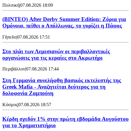
Πολιτική
|
07.08.2026 18:09
(ΒΙΝΤΕΟ) After Derby Summer Edition: Ζόρια για
Ομόνοια, πείθει ο Απόλλωνας, το γυρίζει η Πάφος
Γήπεδο
|
07.08.2026 17:51
Στο πλάι των Λεμεσιανών οι περιβαλλοντικές
οργανώσεις για τις κεραίες στο Ακρωτήρι
Περιβάλλον
|
07.08.2026 17:44
Στη Γερμανία συνελήφθη βασικός εκτελεστής της
Greek Mafia - Αναζητείται δεύτερος για τη
δολοφονία Ζαμπούνη
Κόσμος
|
07.08.2026 18:57
Κέρδη σχεδόν 1% στην πρώτη εβδομάδα Αυγούστου
για το Χρηματιστήριο