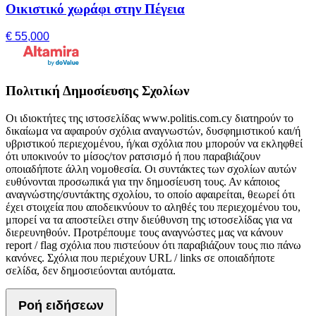
Οικιστικό χωράφι στην Πέγεια
€ 55,000
Πολιτική Δημοσίευσης Σχολίων
Οι ιδιοκτήτες της ιστοσελίδας www.politis.com.cy διατηρούν το
δικαίωμα να αφαιρούν σχόλια αναγνωστών, δυσφημιστικού και/ή
υβριστικού περιεχομένου, ή/και σχόλια που μπορούν να εκληφθεί
ότι υποκινούν το μίσος/τον ρατσισμό ή που παραβιάζουν
οποιαδήποτε άλλη νομοθεσία. Οι συντάκτες των σχολίων αυτών
ευθύνονται προσωπικά για την δημοσίευση τους. Αν κάποιος
αναγνώστης/συντάκτης σχολίου, το οποίο αφαιρείται, θεωρεί ότι
έχει στοιχεία που αποδεικνύουν το αληθές του περιεχομένου του,
μπορεί να τα αποστείλει στην διεύθυνση της ιστοσελίδας για να
διερευνηθούν. Προτρέπουμε τους αναγνώστες μας να κάνουν
report / flag σχόλια που πιστεύουν ότι παραβιάζουν τους πιο πάνω
κανόνες. Σχόλια που περιέχουν URL / links σε οποιαδήποτε
σελίδα, δεν δημοσιεύονται αυτόματα.
Ροή ειδήσεων