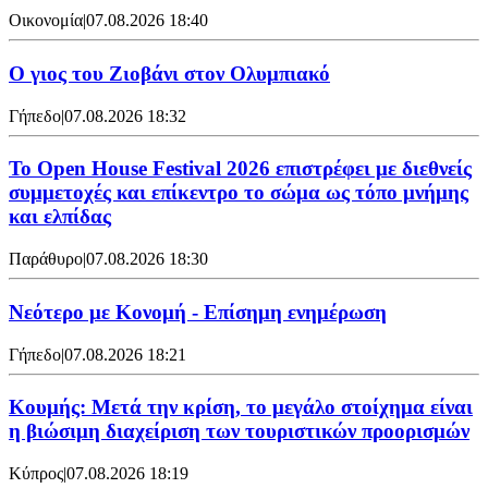
Οικονομία
|
07.08.2026 18:40
Ο γιος του Ζιοβάνι στον Ολυμπιακό
Γήπεδο
|
07.08.2026 18:32
Το Open House Festival 2026 επιστρέφει με διεθνείς
συμμετοχές και επίκεντρο το σώμα ως τόπο μνήμης
και ελπίδας
Παράθυρο
|
07.08.2026 18:30
Νεότερο με Κονομή - Επίσημη ενημέρωση
Γήπεδο
|
07.08.2026 18:21
Κουμής: Μετά την κρίση, το μεγάλο στοίχημα είναι
η βιώσιμη διαχείριση των τουριστικών προορισμών
Κύπρος
|
07.08.2026 18:19