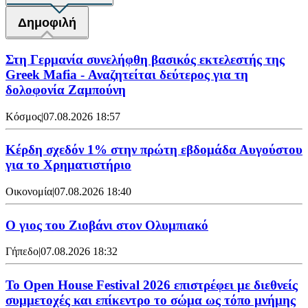
Δημοφιλή
Στη Γερμανία συνελήφθη βασικός εκτελεστής της
Greek Mafia - Αναζητείται δεύτερος για τη
δολοφονία Ζαμπούνη
Κόσμος
|
07.08.2026 18:57
Κέρδη σχεδόν 1% στην πρώτη εβδομάδα Αυγούστου
για το Χρηματιστήριο
Οικονομία
|
07.08.2026 18:40
Ο γιος του Ζιοβάνι στον Ολυμπιακό
Γήπεδο
|
07.08.2026 18:32
Το Open House Festival 2026 επιστρέφει με διεθνείς
συμμετοχές και επίκεντρο το σώμα ως τόπο μνήμης