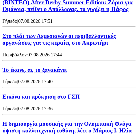
(ΒΙΝΤΕΟ) After Derby Summer Edition: Ζόρια για
Ομόνοια, πείθει ο Απόλλωνας, το γυρίζει η Πάφος
Γήπεδο
|
07.08.2026 17:51
Στο πλάι των Λεμεσιανών οι περιβαλλοντικές
οργανώσεις για τις κεραίες στο Ακρωτήρι
Περιβάλλον
|
07.08.2026 17:44
Το έκανε, ας το ξανακάνει
Γήπεδο
|
07.08.2026 17:40
Εικόνα και πρόκριση στο ΓΣΠ
Γήπεδο
|
07.08.2026 17:36
Η δημιουργία μουσικής για την Ολυμπιακή Φλόγα
ύψιστη καλλιτεχνική ευθύνη, λέει ο Μάριος Ι. Ηλία