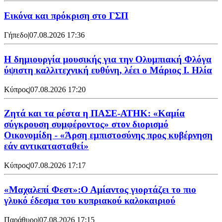
Εικόνα και πρόκριση στο ΓΣΠ
Γήπεδο
|
07.08.2026 17:36
Η δημιουργία μουσικής για την Ολυμπιακή Φλόγα
ύψιστη καλλιτεχνική ευθύνη, λέει ο Μάριος Ι. Ηλία
Κύπρος
|
07.08.2026 17:20
Ζητά και τα ρέστα η ΠΑΣΕ-ΑΤΗΚ: «Καμία
σύγκρουση συμφέροντος» στον διορισμό
Οικονομίδη - «Άρση εμπιστοσύνης προς κυβέρνηση
εάν αντικατασταθεί»
Κύπρος
|
07.08.2026 17:17
«Μαχαλεπί Φεστ»:Ο Αμίαντος γιορτάζει το πιο
γλυκό έδεσμα του κυπριακού καλοκαιριού
Παράθυρο
|
07.08.2026 17:15