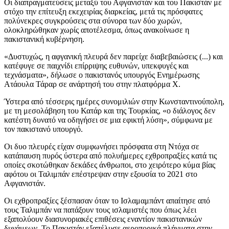
Οι διαπραγματεύσεις μεταξύ του Αφγανιστάν και του Πακιστάν με
στόχο την επίτευξη εκεχειρίας διαρκείας, μετά τις πρόσφατες
πολύνεκρες συγκρούσεις στα σύνορα των δύο χωρών,
ολοκληρώθηκαν χωρίς αποτέλεσμα, όπως ανακοίνωσε η
πακιστανική κυβέρνηση.
«Δυστυχώς, η αφγανική πλευρά δεν παρείχε διαβεβαιώσεις (...) και
κατέφυγε σε παιχνίδι επίρριψης ευθυνών, υπεκφυγές και
τεχνάσματα», δήλωσε ο πακιστανός υπουργός Ενημέρωσης
Ατάουλα Τάραρ σε ανάρτησή του στην πλατφόρμα Χ.
Ύστερα από τέσσερις ημέρες συνομιλιών στην Κωνσταντινούπολη,
με τη μεσολάβηση του Κατάρ και της Τουρκίας, «ο διάλογος δεν
κατέστη δυνατό να οδηγήσει σε μια εφικτή λύση», σύμφωνα με
τον πακιστανό υπουργό.
Οι δυο πλευρές είχαν συμφωνήσει πρόσφατα στη Ντόχα σε
κατάπαυση πυρός ύστερα από πολυήμερες εχθροπραξίες κατά τις
οποίες σκοτώθηκαν δεκάδες άνθρωποι, στο χειρότερο κύμα βίας
αφότου οι Ταλιμπάν επέστρεψαν στην εξουσία το 2021 στο
Αφγανιστάν.
Οι εχθροπραξίες ξέσπασαν όταν το Ισλαμαμπάντ απαίτησε από
τους Ταλιμπάν να πατάξουν τους ισλαμιστές που όπως λέει
εξαπολύουν διασυνοριακές επιθέσεις εναντίον πακιστανικών
δυνάμεων. Το Πακιστάν εξαπέλυσε αεροπορικά πλήγματα στην