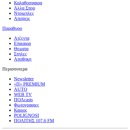
Καλαθοσφαιρα
Αλλα Σπορ
Ντριμπλες
Αποψεις
Παραθυρο
Ατζεντα
Επικαιρα
Θεματα
Στηλες
Αποθηκη
Περισσοτερα
Newsletter
«Π» PREMIUM
AUTO
WEB TV
ΠΟΛcasts
Φωτογραφιες
Καιρος
POLIGNOSI
ΠΟΛΙΤΗΣ 107.6 FM