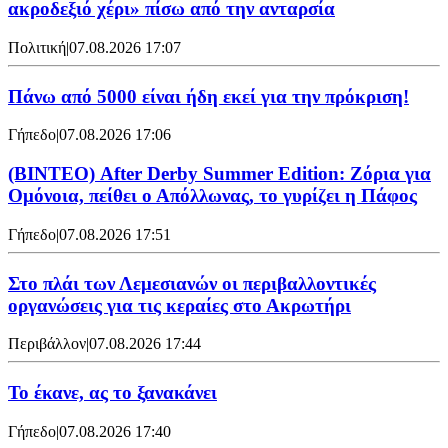
ακροδεξιό χέρι» πίσω από την ανταρσία
Πολιτική
|
07.08.2026 17:07
Πάνω από 5000 είναι ήδη εκεί για την πρόκριση!
Γήπεδο
|
07.08.2026 17:06
(ΒΙΝΤΕΟ) After Derby Summer Edition: Ζόρια για
Ομόνοια, πείθει ο Απόλλωνας, το γυρίζει η Πάφος
Γήπεδο
|
07.08.2026 17:51
Στο πλάι των Λεμεσιανών οι περιβαλλοντικές
οργανώσεις για τις κεραίες στο Ακρωτήρι
Περιβάλλον
|
07.08.2026 17:44
Το έκανε, ας το ξανακάνει
Γήπεδο
|
07.08.2026 17:40