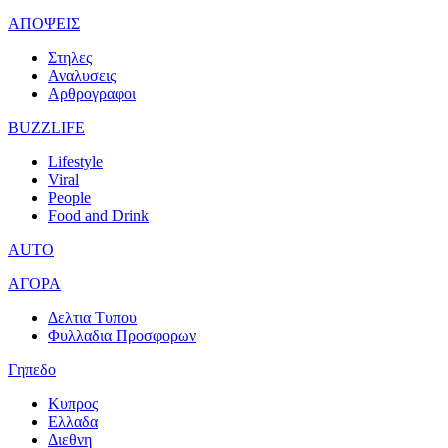
ΑΠΟΨΕΙΣ
Στηλες
Αναλυσεις
Αρθρογραφοι
BUZZLIFE
Lifestyle
Viral
People
Food and Drink
AUTO
ΑΓΟΡΑ
Δελτια Τυπου
Φυλλαδια Προσφορων
Γηπεδο
Κυπρος
Ελλαδα
Διεθνη