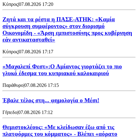
Κύπρος
|
07.08.2026 17:20
Ζητά και τα ρέστα η ΠΑΣΕ-ΑΤΗΚ: «Καμία
σύγκρουση συμφέροντος» στον διορισμό
Οικονομίδη - «Άρση εμπιστοσύνης προς κυβέρνηση
εάν αντικατασταθεί»
Κύπρος
|
07.08.2026 17:17
«Μαχαλεπί Φεστ»:Ο Αμίαντος γιορτάζει το πιο
γλυκό έδεσμα του κυπριακού καλοκαιριού
Παράθυρο
|
07.08.2026 17:15
Έβαλε τέλος στη... φημολογία o Μέσι!
Γήπεδο
|
07.08.2026 17:12
Θεμιστοκλέους: «Με κλείδωσαν έξω από τις
πλατφόρμες του κόμματος» - Βλέπει «αόρατο