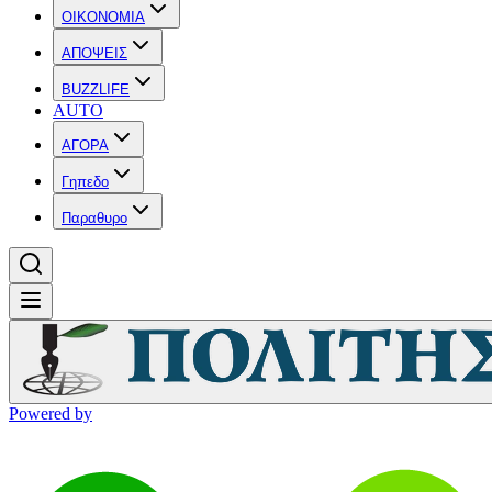
OIKONOMIA
ΑΠΟΨΕΙΣ
BUZZLIFE
AUTO
ΑΓΟΡΑ
Γηπεδο
Παραθυρο
Powered by