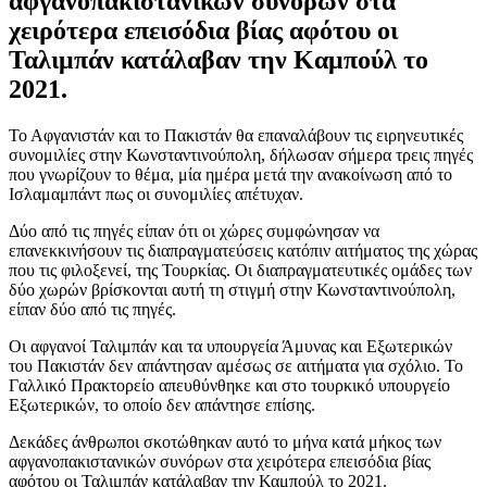
αφγανοπακιστανικών συνόρων στα
χειρότερα επεισόδια βίας αφότου οι
Ταλιμπάν κατάλαβαν την Καμπούλ το
2021.
Το Αφγανιστάν και το Πακιστάν θα επαναλάβουν τις ειρηνευτικές
συνομιλίες στην Κωνσταντινούπολη, δήλωσαν σήμερα τρεις πηγές
που γνωρίζουν το θέμα, μία ημέρα μετά την ανακοίνωση από το
Ισλαμαμπάντ πως οι συνομιλίες απέτυχαν.
Δύο από τις πηγές είπαν ότι οι χώρες συμφώνησαν να
επανεκκινήσουν τις διαπραγματεύσεις κατόπιν αιτήματος της χώρας
που τις φιλοξενεί, της Τουρκίας. Οι διαπραγματευτικές ομάδες των
δύο χωρών βρίσκονται αυτή τη στιγμή στην Κωνσταντινούπολη,
είπαν δύο από τις πηγές.
Οι αφγανοί Ταλιμπάν και τα υπουργεία Άμυνας και Εξωτερικών
του Πακιστάν δεν απάντησαν αμέσως σε αιτήματα για σχόλιο. Το
Γαλλικό Πρακτορείο απευθύνθηκε και στο τουρκικό υπουργείο
Εξωτερικών, το οποίο δεν απάντησε επίσης.
Δεκάδες άνθρωποι σκοτώθηκαν αυτό το μήνα κατά μήκος των
αφγανοπακιστανικών συνόρων στα χειρότερα επεισόδια βίας
αφότου οι Ταλιμπάν κατάλαβαν την Καμπούλ το 2021.