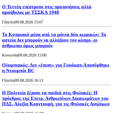
Ο Τεττέη επέστρεψε στις προπονήσεις αλλά
αμφίβολος με ΤΣΣΚΑ 1948
Γήπεδο
|
09.08.2026 15:07
Το Κυπριακό μέσα από τα μάτια δύο κωμικών: Τα
αστεία δεν μπορούν να αλλάξουν τον κόσμο, οι
άνθρωποι όμως μπορούν
Κοινωνία
|
09.08.2026 15:00
Ολυμπιακός: Δεν «έπεσε» για Γουόκαπ-Αποσύρθηκε
η Ντουμπάι BC
Γήπεδο
|
09.08.2026 16:13
Η Πολιτεία ξέχασε τα παιδιά στις Φυλακές: Η
πρόεδρος της Επιτρ. Ανθρωπίνων Δικαιωμάτων του
ΠΔΣ, Αλεξία Κουντουρή, για τις Φυλακές Ανηλίκων