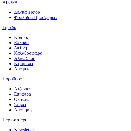
ΑΓΟΡΑ
Δελτια Τυπου
Φυλλαδια Προσφορων
Γηπεδο
Κυπρος
Ελλαδα
Διεθνη
Καλαθοσφαιρα
Αλλα Σπορ
Ντριμπλες
Αποψεις
Παραθυρο
Ατζεντα
Επικαιρα
Θεματα
Στηλες
Αποθηκη
Περισσοτερα
Newsletter