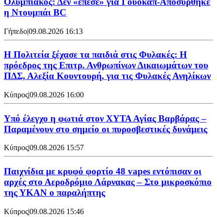
Ολυμπιακός: Δεν «έπεσε» για Γουόκαπ-Αποσύρθηκε
η Ντουμπάι BC
Γήπεδο
|
09.08.2026 16:13
Η Πολιτεία ξέχασε τα παιδιά στις Φυλακές: Η
πρόεδρος της Επιτρ. Ανθρωπίνων Δικαιωμάτων του
ΠΔΣ, Αλεξία Κουντουρή, για τις Φυλακές Ανηλίκων
Κύπρος
|
09.08.2026 16:00
Υπό έλεγχο η φωτιά στον ΧΥΤΑ Αγίας Βαρβάρας –
Παραμένουν στο σημείο οι πυροσβεστικές δυνάμεις
Κύπρος
|
09.08.2026 15:57
Παιχνίδια με κρυφό φορτίο 48 vapes εντόπισαν οι
αρχές στο Αεροδρόμιο Λάρνακας – Στο μικροσκόπιο
της ΥΚΑΝ ο παραλήπτης
Κύπρος
|
09.08.2026 15:46