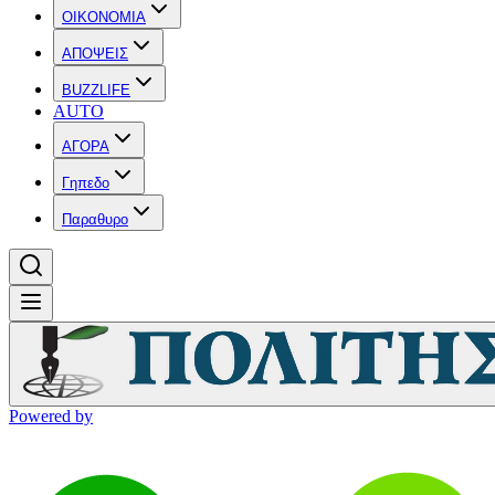
OIKONOMIA
ΑΠΟΨΕΙΣ
BUZZLIFE
AUTO
ΑΓΟΡΑ
Γηπεδο
Παραθυρο
Powered by