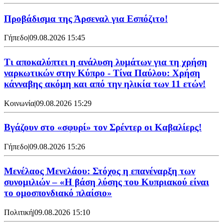
Προβάδισμα της Άρσεναλ για Εσπόζιτο!
Γήπεδο
|
09.08.2026 15:45
Τι αποκαλύπτει η ανάλυση λυμάτων για τη χρήση
ναρκωτικών στην Κύπρο - Τίνα Παύλου: Χρήση
κάνναβης ακόμη και από την ηλικία των 11 ετών!
Κοινωνία
|
09.08.2026 15:29
Bγάζουν στο «σφυρί» τον Σρέντερ οι Καβαλίερς!
Γήπεδο
|
09.08.2026 15:26
Μενέλαος Μενελάου: Στόχος η επανέναρξη των
συνομιλιών – «Η βάση λύσης του Κυπριακού είναι
το ομοσπονδιακό πλαίσιο»
Πολιτική
|
09.08.2026 15:10