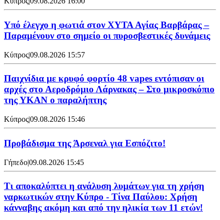
Κύπρος
|
09.08.2026 16:00
Υπό έλεγχο η φωτιά στον ΧΥΤΑ Αγίας Βαρβάρας –
Παραμένουν στο σημείο οι πυροσβεστικές δυνάμεις
Κύπρος
|
09.08.2026 15:57
Παιχνίδια με κρυφό φορτίο 48 vapes εντόπισαν οι
αρχές στο Αεροδρόμιο Λάρνακας – Στο μικροσκόπιο
της ΥΚΑΝ ο παραλήπτης
Κύπρος
|
09.08.2026 15:46
Προβάδισμα της Άρσεναλ για Εσπόζιτο!
Γήπεδο
|
09.08.2026 15:45
Τι αποκαλύπτει η ανάλυση λυμάτων για τη χρήση
ναρκωτικών στην Κύπρο - Τίνα Παύλου: Χρήση
κάνναβης ακόμη και από την ηλικία των 11 ετών!