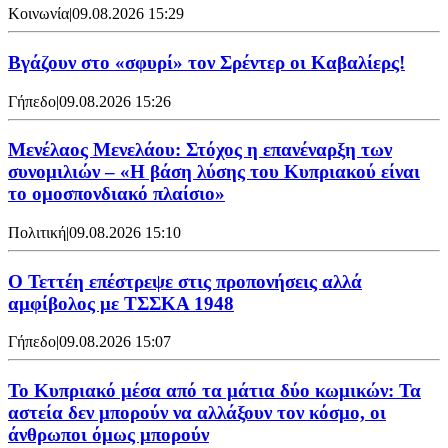
Κοινωνία
|
09.08.2026 15:29
Bγάζουν στο «σφυρί» τον Σρέντερ οι Καβαλίερς!
Γήπεδο
|
09.08.2026 15:26
Μενέλαος Μενελάου: Στόχος η επανέναρξη των
συνομιλιών – «Η βάση λύσης του Κυπριακού είναι
το ομοσπονδιακό πλαίσιο»
Πολιτική
|
09.08.2026 15:10
Ο Τεττέη επέστρεψε στις προπονήσεις αλλά
αμφίβολος με ΤΣΣΚΑ 1948
Γήπεδο
|
09.08.2026 15:07
Το Κυπριακό μέσα από τα μάτια δύο κωμικών: Τα
αστεία δεν μπορούν να αλλάξουν τον κόσμο, οι
άνθρωποι όμως μπορούν