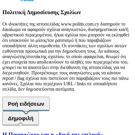
Πολιτική Δημοσίευσης Σχολίων
Οι ιδιοκτήτες της ιστοσελίδας www.politis.com.cy διατηρούν το
δικαίωμα να αφαιρούν σχόλια αναγνωστών, δυσφημιστικού και/ή
υβριστικού περιεχομένου, ή/και σχόλια που μπορούν να εκληφθεί
ότι υποκινούν το μίσος/τον ρατσισμό ή που παραβιάζουν
οποιαδήποτε άλλη νομοθεσία. Οι συντάκτες των σχολίων αυτών
ευθύνονται προσωπικά για την δημοσίευση τους. Αν κάποιος
αναγνώστης/συντάκτης σχολίου, το οποίο αφαιρείται, θεωρεί ότι
έχει στοιχεία που αποδεικνύουν το αληθές του περιεχομένου του,
μπορεί να τα αποστείλει στην διεύθυνση της ιστοσελίδας για να
διερευνηθούν. Προτρέπουμε τους αναγνώστες μας να κάνουν
report / flag σχόλια που πιστεύουν ότι παραβιάζουν τους πιο πάνω
κανόνες. Σχόλια που περιέχουν URL / links σε οποιαδήποτε
σελίδα, δεν δημοσιεύονται αυτόματα.
Ροή ειδήσεων
Δημοφιλή
Η Παναγιώτου και η «δική της επιλογή»