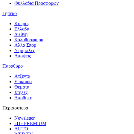
Φυλλαδια Προσφορων
Γηπεδο
Κυπρος
Ελλαδα
Διεθνη
Καλαθοσφαιρα
Αλλα Σπορ
Ντριμπλες
Αποψεις
Παραθυρο
Ατζεντα
Επικαιρα
Θεματα
Στηλες
Αποθηκη
Περισσοτερα
Newsletter
«Π» PREMIUM
AUTO