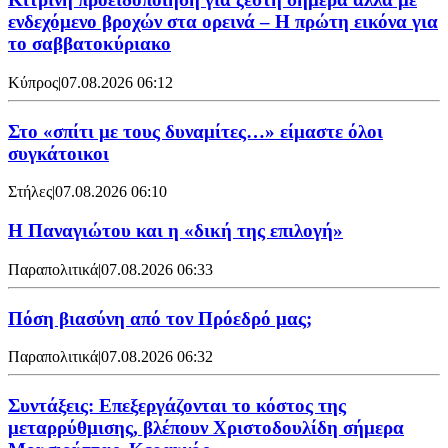
ενδεχόμενο βροχών στα ορεινά – Η πρώτη εικόνα για
το σαββατοκύριακο
Κύπρος
|
07.08.2026 06:12
Στο «σπίτι με τους δυναμίτες…» είμαστε όλοι
συγκάτοικοι
Στήλες
|
07.08.2026 06:10
Η Παναγιώτου και η «δική της επιλογή»
Παραπολιτικά
|
07.08.2026 06:33
Πόση βιασύνη από τον Πρόεδρό μας;
Παραπολιτικά
|
07.08.2026 06:32
Συντάξεις: Επεξεργάζονται το κόστος της
μεταρρύθμισης, βλέπουν Χριστοδουλίδη σήμερα