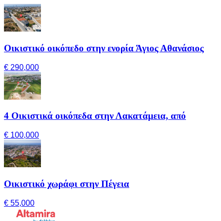
Οικιστικό οικόπεδο στην ενορία Άγιος Αθανάσιος
€ 290,000
4 Οικιστικά οικόπεδα στην Λακατάμεια, από
€ 100,000
Οικιστικό χωράφι στην Πέγεια
€ 55,000