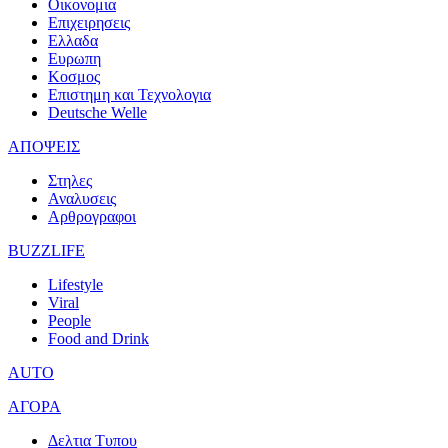
Οικονομια
Επιχειρησεις
Ελλαδα
Ευρωπη
Κοσμος
Επιστημη και Τεχνολογια
Deutsche Welle
ΑΠΟΨΕΙΣ
Στηλες
Αναλυσεις
Αρθρογραφοι
BUZZLIFE
Lifestyle
Viral
People
Food and Drink
AUTO
ΑΓΟΡΑ
Δελτια Τυπου