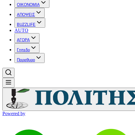
OIKONOMIA
ΑΠΟΨΕΙΣ
BUZZLIFE
AUTO
ΑΓΟΡΑ
Γηπεδο
Παραθυρο
Powered by