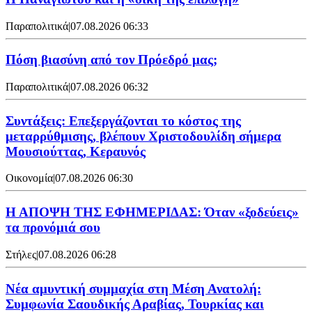
Παραπολιτικά
|
07.08.2026 06:33
Πόση βιασύνη από τον Πρόεδρό μας;
Παραπολιτικά
|
07.08.2026 06:32
Συντάξεις: Επεξεργάζονται το κόστος της
μεταρρύθμισης, βλέπουν Χριστοδουλίδη σήμερα
Μουσιούττας, Κεραυνός
Οικονομία
|
07.08.2026 06:30
Η ΑΠΟΨΗ ΤΗΣ ΕΦΗΜΕΡΙΔΑΣ: Όταν «ξοδεύεις»
τα προνόμιά σου
Στήλες
|
07.08.2026 06:28
Νέα αμυντική συμμαχία στη Μέση Ανατολή:
Συμφωνία Σαουδικής Αραβίας, Τουρκίας και