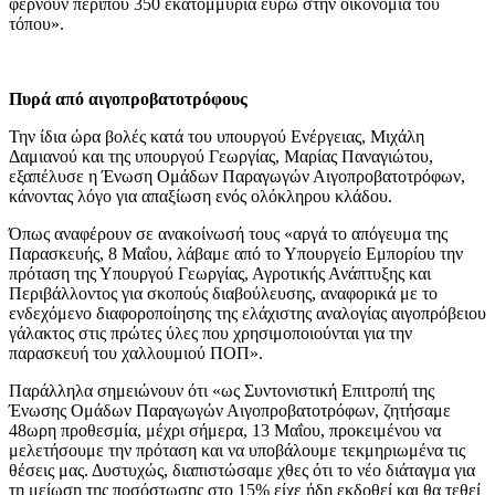
φέρνουν περίπου 350 εκατομμύρια ευρώ στην οικονομία του
τόπου».
Πυρά από αιγοπροβατοτρόφους
Την ίδια ώρα βολές κατά του υπουργού Ενέργειας, Μιχάλη
Δαμιανού και της υπουργού Γεωργίας, Μαρίας Παναγιώτου,
εξαπέλυσε η Ένωση Ομάδων Παραγωγών Αιγοπροβατοτρόφων,
κάνοντας λόγο για απαξίωση ενός ολόκληρου κλάδου.
Όπως αναφέρουν σε ανακοίνωσή τους «αργά το απόγευμα της
Παρασκευής, 8 Μαΐου, λάβαμε από το Υπουργείο Εμπορίου την
πρόταση της Υπουργού Γεωργίας, Αγροτικής Ανάπτυξης και
Περιβάλλοντος για σκοπούς διαβούλευσης, αναφορικά με το
ενδεχόμενο διαφοροποίησης της ελάχιστης αναλογίας αιγοπρόβειου
γάλακτος στις πρώτες ύλες που χρησιμοποιούνται για την
παρασκευή του χαλλουμιού ΠΟΠ».
Παράλληλα σημειώνουν ότι «ως Συντονιστική Επιτροπή της
Ένωσης Ομάδων Παραγωγών Αιγοπροβατοτρόφων, ζητήσαμε
48ωρη προθεσμία, μέχρι σήμερα, 13 Μαΐου, προκειμένου να
μελετήσουμε την πρόταση και να υποβάλουμε τεκμηριωμένα τις
θέσεις μας. Δυστυχώς, διαπιστώσαμε χθες ότι το νέο διάταγμα για
τη μείωση της ποσόστωσης στο 15% είχε ήδη εκδοθεί και θα τεθεί