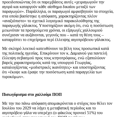
προειδοποιώντας ότι οι παρεμβάσεις αυτές «χειραγωγούν την
αγορά και καταργούν κάθε αίσθημα δικαίου μεταξύ των
παραγωγών». Παράλληλα, οι παραγωγοί αμφισβητούν τα στοιχεία,
στα οποία βασίστηκε η απόφαση, χαρακτηρίζοντας πλέον
«αναξιόπιστο» το σχετικό λογισμικό παρακολούθησης της
παραγωγής γάλακτος. Υποστηρίζουν ακόμη ότι, ενώ η ποσόστωση
μειωνόταν τα προηγούμενα χρόνια, οι εξαγωγές χαλλουμιού
συνέχισαν να αυξάνονται, γεγονός που – κατά τη θέση τους –
καταρρίπτει το επιχείρημα περί έλλειψης αιγοπρόβειου γάλακτος.
Με σκληρό λεκτικό κατευθύνουν τα βέλη τους προσωπικά κατά
της πολιτικής ηγεσίας. Επικρίνουν τον κ. Δαμιανού για παντελή
έλλειψη σεβασμού προς τους κτηνοτρόφους, ενώ εξαπολύουν
βαρείς χαρακτηρισμούς κατά της υπουργού Γεωργίας,
καταλογίζοντας «μοδιστρικές ικανότητες» και υποστηρίζοντας
ότι «έκοψε και έραψε την ποσόστωση κατά παραγγελία των
τυροκόμων».
Πισωγύρισμα στο χαλλούμι ΠΟΠ
Με την πιο πάνω απόφαση απομακρύνεται ο στόχος που θέλει τον
Ιουλίου του 2029 να λήγει η μεταβατική περίοδος και το
αιγοπρόβειο γάλα να υπερέχει (ο φάκελος προνοεί 51%) του