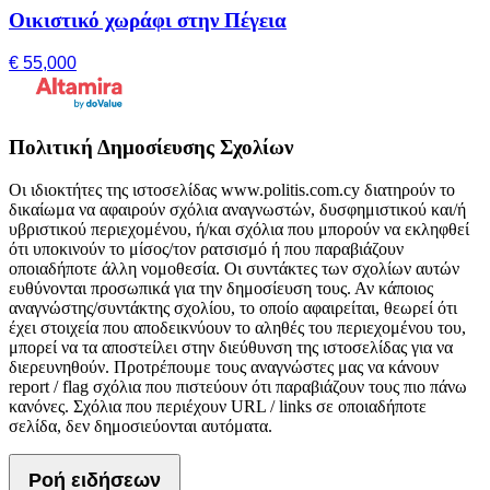
Οικιστικό χωράφι στην Πέγεια
€ 55,000
Πολιτική Δημοσίευσης Σχολίων
Οι ιδιοκτήτες της ιστοσελίδας www.politis.com.cy διατηρούν το
δικαίωμα να αφαιρούν σχόλια αναγνωστών, δυσφημιστικού και/ή
υβριστικού περιεχομένου, ή/και σχόλια που μπορούν να εκληφθεί
ότι υποκινούν το μίσος/τον ρατσισμό ή που παραβιάζουν
οποιαδήποτε άλλη νομοθεσία. Οι συντάκτες των σχολίων αυτών
ευθύνονται προσωπικά για την δημοσίευση τους. Αν κάποιος
αναγνώστης/συντάκτης σχολίου, το οποίο αφαιρείται, θεωρεί ότι
έχει στοιχεία που αποδεικνύουν το αληθές του περιεχομένου του,
μπορεί να τα αποστείλει στην διεύθυνση της ιστοσελίδας για να
διερευνηθούν. Προτρέπουμε τους αναγνώστες μας να κάνουν
report / flag σχόλια που πιστεύουν ότι παραβιάζουν τους πιο πάνω
κανόνες. Σχόλια που περιέχουν URL / links σε οποιαδήποτε
σελίδα, δεν δημοσιεύονται αυτόματα.
Ροή ειδήσεων