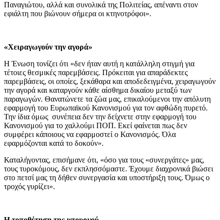
Παναγιώτου, αλλά και συνολικά της Πολιτείας, απέναντι στον
εφιάλτη που βιώνουν σήμερα οι κτηνοτρόφοι».
«Χειραγωγούν την αγορά»
Η Ένωση τονίζει ότι «δεν ήταν αυτή η κατάλληλη στιγμή για
τέτοιες θεσμικές παρεμβάσεις. Πρόκειται για απαράδεκτες
παρεμβάσεις, οι οποίες, ξεκάθαρα και αποδεδειγμένα, χειραγωγούν
την αγορά και καταργούν κάθε αίσθημα δικαίου μεταξύ των
παραγωγών. Θανατώνετε τα ζώα μας, επικαλούμενοι την απόλυτη
εφαρμογή του Ευρωπαϊκού Κανονισμού για τον αφθώδη πυρετό.
Την ίδια όμως συνέπεια δεν την δείχνετε στην εφαρμογή του
Κανονισμού για το χαλλούμι ΠΟΠ. Εκεί φαίνεται πως δεν
συμφέρει κάποιους να εφαρμοστεί ο Κανονισμός. Όλα
εφαρμόζονται κατά το δοκούν».
Καταλήγοντας, επισήμανε ότι, «όσο για τους «συνεργάτες» μας,
τους τυροκόμους, δεν εκπλησσόμαστε. Έχουμε διαχρονικά βιώσει
στο πετσί μας τη δήθεν συνεργασία και υποστήριξη τους. Όμως ο
τροχός γυρίζει».
Η τοποθέτηση της υπουργού