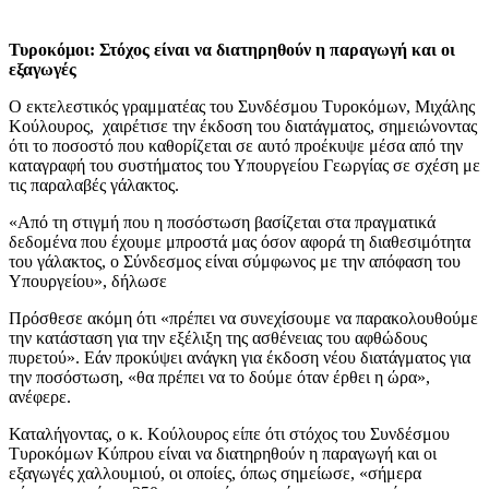
Τυροκόμοι: Στόχος είναι να διατηρηθούν η παραγωγή και οι
εξαγωγές
Ο εκτελεστικός γραμματέας του Συνδέσμου Τυροκόμων, Μιχάλης
Κούλουρος, χαιρέτισε την έκδοση του διατάγματος, σημειώνοντας
ότι το ποσοστό που καθορίζεται σε αυτό προέκυψε μέσα από την
καταγραφή του συστήματος του Υπουργείου Γεωργίας σε σχέση με
τις παραλαβές γάλακτος.
«Από τη στιγμή που η ποσόστωση βασίζεται στα πραγματικά
δεδομένα που έχουμε μπροστά μας όσον αφορά τη διαθεσιμότητα
του γάλακτος, ο Σύνδεσμος είναι σύμφωνος με την απόφαση του
Υπουργείου», δήλωσε
Πρόσθεσε ακόμη ότι «πρέπει να συνεχίσουμε να παρακολουθούμε
την κατάσταση για την εξέλιξη της ασθένειας του αφθώδους
πυρετού». Εάν προκύψει ανάγκη για έκδοση νέου διατάγματος για
την ποσόστωση, «θα πρέπει να το δούμε όταν έρθει η ώρα»,
ανέφερε.
Καταλήγοντας, ο κ. Κούλουρος είπε ότι στόχος του Συνδέσμου
Τυροκόμων Κύπρου είναι να διατηρηθούν η παραγωγή και οι
εξαγωγές χαλλουμιού, οι οποίες, όπως σημείωσε, «σήμερα