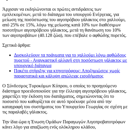
Άρχισαν να εκδηλώνονται οι πρώτες αντιδράσεις των
εμπλεκομένων, μετά το διάταγμα του υπουργού Ενέργειας, για
μείωση της ποσόστωσης του αιγοπρόβιου γάλακτος στο χαλλούμι,
από 25% σε 15%, λόγω της μείωσης κατά 10% των διαθέσιμων
ποσοτήτων αιγοπρόβειου γάλακτος, μετά τη θανάτωση του 10%
των αιγοπροβάτων (40.128 ζώα), που επέβαλε ο αφθώδης πυρετός.
Σχετικά άρθρα:
Δυσκολεύουν τα πράγματα για το χαλλούμι λόγω αφθώδους
πυρετού - Αναγκαστική αλλαγή στη ποσόστωση γάλακτος με
υπουργικό διάταγμα
Πακέτο στήριξης για κτηνοτρόφους: Αποζημιώσεις χωρίς
παραστατικά και κάλυψη απώλειας εισοδήματος
Ο Σύνδεσμος Τυροκόμων Κύπρου, ο οποίος το προηγούμενο
διάστημα προειδοποιούσε για την έλλειψη αιγοπρόβειου γάλακτος,
χαιρετίζει την έκδοση του διατάγματος, σημειώνοντας ότι το
ποσοστό που καθορίζεται σε αυτό προέκυψε μέσα από την
καταγραφή του συστήματος του Υπουργείου Γεωργίας σε σχέση με
τις παραλαβές γάλακτος.
Την ίδια ώρα η Ένωση Ομάδων Παραγωγών Αιγοπροβατοτρόφων
κάνει λόγο για απαξίωση ενός ολόκληρου κλάδου,