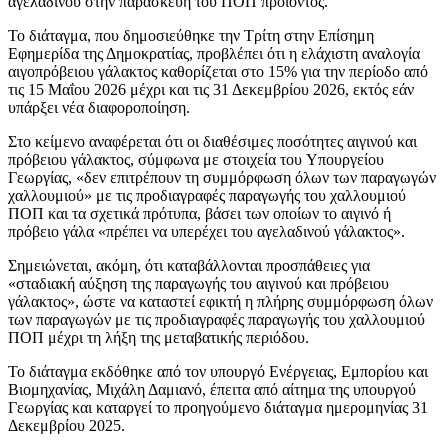
αγελαδινού στην παρασκευή του ΠΟΠ προϊόντος.
Το διάταγμα, που δημοσιεύθηκε την Τρίτη στην Επίσημη
Εφημερίδα της Δημοκρατίας, προβλέπει ότι η ελάχιστη αναλογία
αιγοπρόβειου γάλακτος καθορίζεται στο 15% για την περίοδο από
τις 15 Μαΐου 2026 μέχρι και τις 31 Δεκεμβρίου 2026, εκτός εάν
υπάρξει νέα διαφοροποίηση.
Στο κείμενο αναφέρεται ότι οι διαθέσιμες ποσότητες αιγινού και
πρόβειου γάλακτος, σύμφωνα με στοιχεία του Υπουργείου
Γεωργίας, «δεν επιτρέπουν τη συμμόρφωση όλων των παραγωγών
χαλλουμιού» με τις προδιαγραφές παραγωγής του χαλλουμιού
ΠΟΠ και τα σχετικά πρότυπα, βάσει των οποίων το αιγινό ή
πρόβειο γάλα «πρέπει να υπερέχει του αγελαδινού γάλακτος».
Σημειώνεται, ακόμη, ότι καταβάλλονται προσπάθειες για
«σταδιακή αύξηση της παραγωγής του αιγινού και πρόβειου
γάλακτος», ώστε να καταστεί εφικτή η πλήρης συμμόρφωση όλων
των παραγωγών με τις προδιαγραφές παραγωγής του χαλλουμιού
ΠΟΠ μέχρι τη λήξη της μεταβατικής περιόδου.
Το διάταγμα εκδόθηκε από τον υπουργό Ενέργειας, Εμπορίου και
Βιομηχανίας, Μιχάλη Δαμιανό, έπειτα από αίτημα της υπουργού
Γεωργίας και καταργεί το προηγούμενο διάταγμα ημερομηνίας 31
Δεκεμβρίου 2025.