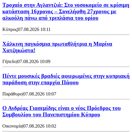
Τροχαίο στην Αγλαντζιά: Στο νοσοκομείο σε κρίσιμη
κατάσταση 16χρονος – Συνελήφθη 27χρονος με
αλκοόλη πάνω από τριπλάσια του ορίου
Κύπρος
|
07.08.2026 10:11
Χάλκινη παγκόσμια πρωταθλήτρια η Μαρίνα
Χατζηκώστα!
Γήπεδο
|
07.08.2026 10:09
Πέντε μουσικές βραδιές αφιερωμένες στην κυπριακή
παράδοση στην επαρχία Πάφου
Παράθυρο
|
07.08.2026 10:07
Ο Ανδρέας Γιασεμίδης είναι ο νέος Πρόεδρος του
Συμβουλίου του Πανεπιστημίου Κύπρου
Οικονομία
|
07.08.2026 10:02