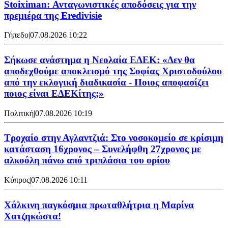
Stoiximan: Ανταγωνιστικές αποδόσεις για την
πρεμιέρα της Eredivisie
Γήπεδο
|
07.08.2026 10:22
Σήκωσε ανάστημα η Νεολαία ΕΔΕΚ: «Δεν θα
αποδεχθούμε αποκλεισμό της Σοφίας Χριστοδούλου
από την εκλογική διαδικασία - Ποιος αποφασίζει
ποιος είναι ΕΔΕΚίτης;»
Πολιτική
|
07.08.2026 10:19
Τροχαίο στην Αγλαντζιά: Στο νοσοκομείο σε κρίσιμη
κατάσταση 16χρονος – Συνελήφθη 27χρονος με
αλκοόλη πάνω από τριπλάσια του ορίου
Κύπρος
|
07.08.2026 10:11
Χάλκινη παγκόσμια πρωταθλήτρια η Μαρίνα
Χατζηκώστα!