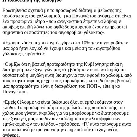
Ερωτηθείσα σχετικά με το προσωρινό διάταγμα μείωσης της
ποσόστωσης του χαλλουμιού, η κα Παναγιώτου ανέφερε ότι είναι
ένα προσωρινό μέτρο «που αναγκαστικά έπρεπε να λάβουμε
ακριβώς επειδή λόγω του αφθώδους πυρετού έχουν επηρεαστεί
σημαντικά οι ποσότητες του αιγοπρόβιου γάλακτος».
«Έχουμε χάσει μέχρι στιγμής γύρω στο 10% των αιγοπροβάτων
μας άρα ήταν λογικό να έχουμε και μείωση του αιγοπρόβιου
γάλακτος», πρόσθεσε.
«Θυμίζω ότι η βασική προτεραιότητα της Κυβέρνησης είναι η
διατήρηση των εξαγωγών μας στη βάση των οποίων στηρίζεται
ουσιαστικά η μεγάλη αυτή βιομηχανία που αφορά το χαλούμι, από
τους κτηνοτρόφους μέχρι τους τυροκόμους, και η δεύτερη βασική
μας προτεραιότητα είναι η διασφάλιση του ΠΟΠ», είπε η κα
Παναγιώτου.
«Εμείς θέλουμε να είναι βιώσιμοι όλοι οι εμπλεκόμενοι στον
κλάδο.
Το προσωρινό μέτρο της μείωσης της ποσόστωσης του
χαλουμιού γίνεται ακριβώς για να μπορέσουμε να διατηρήσουμε
τις εξαγωγές μας που δίνουν εισόδημα στην πλειοψηφία των
εμπλεκομένων του κλάδου» πρόσθεσε. «Γι’ αυτό παίρνουμε αυτό
το προσωρινό μέτρο για να μην επηρεαστούν οι εξαγωγές»,
ανέφερε.