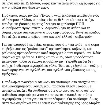
σε ισχύ από τις 15 Μαΐου, χωρίς καν να αναμένουν λίγες ώρες για
την υποβολή των θέσεων μας».
Πρόκειται, όπως τονίζει η Ένωση, «για ξεκάθαρη απαξίωση ενός
ολόκληρου κλάδου, ο οποίος, είτε το θέλουν κάποιοι είτε όχι,
παράγει τις βασικές πρώτες ύλες για το χαλλούμι ΠΟΠ.
Λυπούμαστε πραγματικά, κ. Δαμιανού, για τη στάση και τη
συμπεριφορά σας απέναντι στους κτηνοτρόφους. Κανένας κλάδος
δεν αξίζει τέτοια απαξίωση και παντελή έλλειψη σεβασμού».
Για την υπουργό Γεωργίας, σημειώνουν ότι «για ακόμη μία φορά
επιβεβαίωσε τις "μοδιστρικές" της ικανότητες, κόβοντας και
ράβοντας την ποσόστωση κατά παραγγελία των τυροκόμων. Κάθε
φορά και χαμηλότερα. Όπως και το 2025, όταν η ποσόστωση
μειωνόταν, αλλά οι εξαγωγές αυξάνονταν. Υποτίθεται ότι δεν
υπήρχε διαθέσιμο αιγοπρόβειο γάλα. Τότε πως εξηγείται η αύξηση
των παραγωγικών αγελάδων, του αγελαδινού γάλακτος και της
τιμής του;».
Παράλληλα αναφέρουν ότι «δεν θα σταθούμε στα στοιχεία του
πολυδιαφημισμένου λογισμικού, τα οποία πλέον θεωρούμε
αναξιόπιστα. Δεν θα σταθούμε ούτε στο γεγονός, ότι ο ιός του
αφθώδους πυρετού φαίνεται να «στοχεύει» αποκλειστικά τα
αιγοπρόβατα, με τα γνωστά αποτελέσματα. Θα σταθούμε, όμως,
στην αναλγησία και την έλλειψη ενσυναίσθησης της Δρος Μαρίας