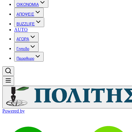
OIKONOMIA
ΑΠΟΨΕΙΣ
BUZZLIFE
AUTO
ΑΓΟΡΑ
Γηπεδο
Παραθυρο
Powered by