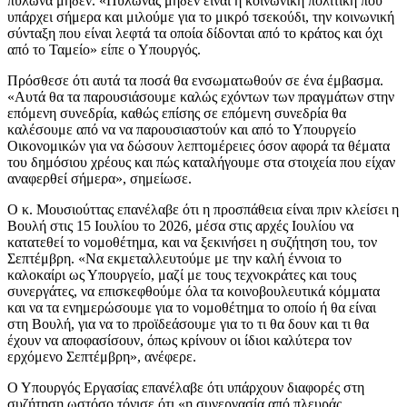
πυλώνα μηδέν. «Πυλώνας μηδέν είναι η κοινωνική πολιτική που
υπάρχει σήμερα και μιλούμε για το μικρό τσεκούδι, την κοινωνική
σύνταξη που είναι λεφτά τα οποία δίδονται από το κράτος και όχι
από το Ταμείο» είπε ο Υπουργός.
Πρόσθεσε ότι αυτά τα ποσά θα ενσωματωθούν σε ένα έμβασμα.
«Αυτά θα τα παρουσιάσουμε καλώς εχόντων των πραγμάτων στην
επόμενη συνεδρία, καθώς επίσης σε επόμενη συνεδρία θα
καλέσουμε από να να παρουσιαστούν και από το Υπουργείο
Οικονομικών για να δώσουν λεπτομέρειες όσον αφορά τα θέματα
του δημόσιου χρέους και πώς καταλήγουμε στα στοιχεία που είχαν
αναφερθεί σήμερα», σημείωσε.
Ο κ. Μουσιούττας επανέλαβε ότι η προσπάθεια είναι πριν κλείσει η
Βουλή στις 15 Ιουλίου το 2026, μέσα στις αρχές Ιουλίου να
κατατεθεί το νομοθέτημα, και να ξεκινήσει η συζήτηση του, τον
Σεπτέμβρη. «Να εκμεταλλευτούμε με την καλή έννοια το
καλοκαίρι ως Υπουργείο, μαζί με τους τεχνοκράτες και τους
συνεργάτες, να επισκεφθούμε όλα τα κοινοβουλευτικά κόμματα
και να τα ενημερώσουμε για το νομοθέτημα το οποίο ή θα είναι
στη Βουλή, για να το προϊδεάσουμε για το τι θα δουν και τι θα
έχουν να αποφασίσουν, όπως κρίνουν οι ίδιοι καλύτερα τον
ερχόμενο Σεπτέμβρη», ανέφερε.
Ο Υπουργός Εργασίας επανέλαβε ότι υπάρχουν διαφορές στη
συζήτηση ωστόσο τόνισε ότι «η συνεργασία από πλευράς