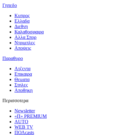
Γηπεδο
Κυπρος
Ελλαδα
Διεθνη
Καλαθοσφαιρα
Αλλα Σπορ
Ντριμπλες
Αποψεις
Παραθυρο
Ατζεντα
Επικαιρα
Θεματα
Στηλες
Αποθηκη
Περισσοτερα
Newsletter
«Π» PREMIUM
AUTO
WEB TV
ΠΟΛcasts