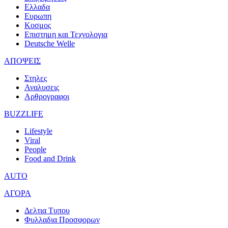
Ελλαδα
Ευρωπη
Κοσμος
Επιστημη και Τεχνολογια
Deutsche Welle
ΑΠΟΨΕΙΣ
Στηλες
Αναλυσεις
Αρθρογραφοι
BUZZLIFE
Lifestyle
Viral
People
Food and Drink
AUTO
ΑΓΟΡΑ
Δελτια Τυπου
Φυλλαδια Προσφορων