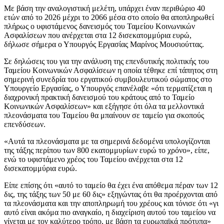
Με βάση την αναλογιστική μελέτη, υπάρχει έναν περιθώριο 40
ετών από το 2026 μέχρι το 2066 μέσα στο οποίο θα αποπληρωθεί
πλήρως ο υφιστάμενος δανεισμός του Ταμείου Κοινωνικών
Ασφαλίσεων που ανέρχεται στα 12 δισεκατομμύρια ευρώ,
δήλωσε σήμερα ο Υπουργός Εργασίας Μαρίνος Μουσιούττας.
Σε δηλώσεις του για την ανάλυση της επενδυτικής πολιτικής του
Ταμείου Κοινωνικών Ασφαλίσεων η οποία τέθηκε επί τάπητος στη
σημερινή συνεδρία του εργατικού συμβουλευτικού σώματος στο
Υπουργείο Εργασίας, ο Υπουργός επανέλαβε «ότι τερματίζεται η
διαχρονική πρακτική δανεισμού του κράτους από το Ταμείο
Κοινωνικών Ασφαλίσεων» και εξήγησε ότι όλα τα μελλοντικά
πλεονάσματα του Ταμείου θα μπαίνουν σε ταμείο για σκοπούς
επενδύσεων.
«Αυτά τα πλεονάσματα με τα σημερινά δεδομένα υπολογίζονται
της τάξης περίπου των 800 εκατομμυρίων ευρώ το χρόνο», είπε,
ενώ το υφιστάμενο χρέος του Ταμείου ανέρχεται στα 12
δισεκατομμύρια ευρώ.
Είπε επίσης ότι «αυτό το ταμείο θα έχει ένα απόθεμα πέραν των 12
δις, της τάξης των 50 με 60 δις» εξηγώντας ότι θα προέρχονται από
τα πλεονάσματα και την αποπληρωμή του χρέους και τόνισε ότι «γι
αυτό είναι ακόμα πιο αναγκαίο, η διαχείριση αυτού του ταμείου να
γίνεται με τον καλύτερο τρόπο, με βάση τα ευρωπαϊκά πρότυπα»