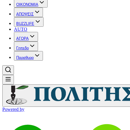
OIKONOMIA
ΑΠΟΨΕΙΣ
BUZZLIFE
AUTO
ΑΓΟΡΑ
Γηπεδο
Παραθυρο
Powered by