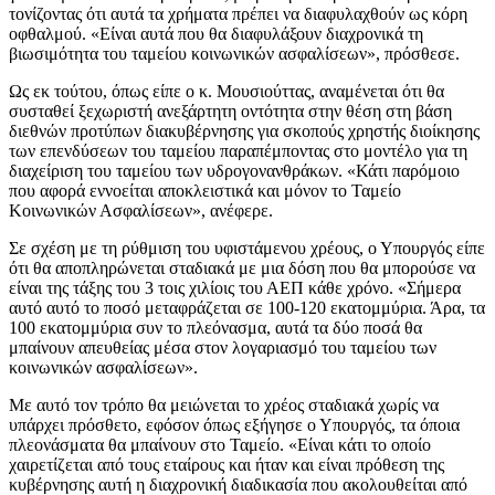
τονίζοντας ότι αυτά τα χρήματα πρέπει να διαφυλαχθούν ως κόρη
οφθαλμού. «Είναι αυτά που θα διαφυλάξουν διαχρονικά τη
βιωσιμότητα του ταμείου κοινωνικών ασφαλίσεων», πρόσθεσε.
Ως εκ τούτου, όπως είπε ο κ. Μουσιούττας, αναμένεται ότι θα
συσταθεί ξεχωριστή ανεξάρτητη οντότητα στην θέση στη βάση
διεθνών προτύπων διακυβέρνησης για σκοπούς χρηστής διοίκησης
των επενδύσεων του ταμείου παραπέμποντας στο μοντέλο για τη
διαχείριση του ταμείου των υδρογονανθράκων. «Κάτι παρόμοιο
που αφορά εννοείται αποκλειστικά και μόνον το Ταμείο
Κοινωνικών Ασφαλίσεων», ανέφερε.
Σε σχέση με τη ρύθμιση του υφιστάμενου χρέους, ο Υπουργός είπε
ότι θα αποπληρώνεται σταδιακά με μια δόση που θα μπορούσε να
είναι της τάξης του 3 τοις χιλίοις του ΑΕΠ κάθε χρόνο. «Σήμερα
αυτό αυτό το ποσό μεταφράζεται σε 100-120 εκατομμύρια. Άρα, τα
100 εκατομμύρια συν το πλεόνασμα, αυτά τα δύο ποσά θα
μπαίνουν απευθείας μέσα στον λογαριασμό του ταμείου των
κοινωνικών ασφαλίσεων».
Με αυτό τον τρόπο θα μειώνεται το χρέος σταδιακά χωρίς να
υπάρχει πρόσθετο, εφόσον όπως εξήγησε ο Υπουργός, τα όποια
πλεονάσματα θα μπαίνουν στο Ταμείο. «Είναι κάτι το οποίο
χαιρετίζεται από τους εταίρους και ήταν και είναι πρόθεση της
κυβέρνησης αυτή η διαχρονική διαδικασία που ακολουθείται από