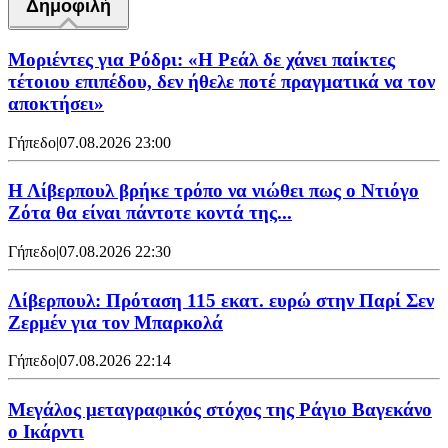
Δημοφιλή
Μοριέντες για Ρόδρι: «Η Ρεάλ δε χάνει παίκτες
τέτοιου επιπέδου, δεν ήθελε ποτέ πραγματικά να τον
αποκτήσει»
Γήπεδο
|
07.08.2026 23:00
Η Λίβερπουλ βρήκε τρόπο να νιώθει πως ο Ντιόγο
Ζότα θα είναι πάντοτε κοντά της...
Γήπεδο
|
07.08.2026 22:30
Λίβερπουλ: Πρόταση 115 εκατ. ευρώ στην Παρί Σεν
Ζερμέν για τον Μπαρκολά
Γήπεδο
|
07.08.2026 22:14
Μεγάλος μεταγραφικός στόχος της Ράγιο Βαγεκάνο
ο Ικάρντι