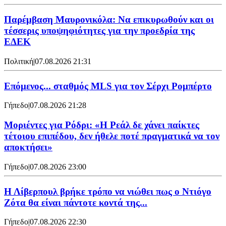
Παρέμβαση Μαυρονικόλα: Να επικυρωθούν και οι
τέσσερις υποψηφιότητες για την προεδρία της
ΕΔΕΚ
Πολιτική
|
07.08.2026 21:31
Επόμενος... σταθμός MLS για τον Σέρχι Ρομπέρτο
Γήπεδο
|
07.08.2026 21:28
Μοριέντες για Ρόδρι: «Η Ρεάλ δε χάνει παίκτες
τέτοιου επιπέδου, δεν ήθελε ποτέ πραγματικά να τον
αποκτήσει»
Γήπεδο
|
07.08.2026 23:00
Η Λίβερπουλ βρήκε τρόπο να νιώθει πως ο Ντιόγο
Ζότα θα είναι πάντοτε κοντά της...
Γήπεδο
|
07.08.2026 22:30