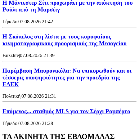
Η Μάντεστερ Σίτι προχωράει με την απόκτηση του
Ρούλι από τη Μαρσέιγ
Γήπεδο
|
07.08.2026 21:42
Η Σκόπελος στη λίστα με τους κορυφαίους
κινηματογραφικούς προορισμούς της Μεσογείου
Buzzlife
|
07.08.2026 21:39
Παρέμβαση Μαυρονικόλα: Να επικυρωθούν και οι
τέσσερις υποψηφιότητες για την προεδρία της
ΕΔΕΚ
Πολιτική
|
07.08.2026 21:31
Επόμενος... σταθμός MLS για τον Σέρχι Ρομπέρτο
Γήπεδο
|
07.08.2026 21:28
ΤΑ ΑΚΙΝΗΤΑ ΤΗΣ ΕΒΔΟΜΑΔΑΣ