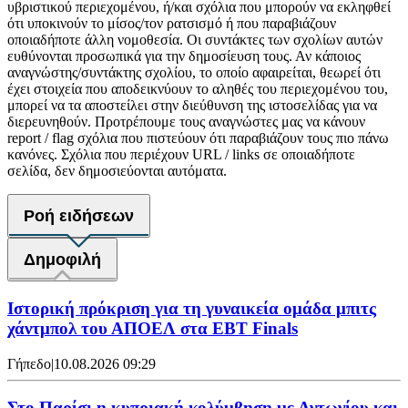
υβριστικού περιεχομένου, ή/και σχόλια που μπορούν να εκληφθεί
ότι υποκινούν το μίσος/τον ρατσισμό ή που παραβιάζουν
οποιαδήποτε άλλη νομοθεσία. Οι συντάκτες των σχολίων αυτών
ευθύνονται προσωπικά για την δημοσίευση τους. Αν κάποιος
αναγνώστης/συντάκτης σχολίου, το οποίο αφαιρείται, θεωρεί ότι
έχει στοιχεία που αποδεικνύουν το αληθές του περιεχομένου του,
μπορεί να τα αποστείλει στην διεύθυνση της ιστοσελίδας για να
διερευνηθούν. Προτρέπουμε τους αναγνώστες μας να κάνουν
report / flag σχόλια που πιστεύουν ότι παραβιάζουν τους πιο πάνω
κανόνες. Σχόλια που περιέχουν URL / links σε οποιαδήποτε
σελίδα, δεν δημοσιεύονται αυτόματα.
Ροή ειδήσεων
Δημοφιλή
Ιστορική πρόκριση για τη γυναικεία ομάδα μπιτς
χάντμπολ του ΑΠΟΕΛ στα EBT Finals
Γήπεδο
|
10.08.2026 09:29
Στο Παρίσι η κυπριακή κολύμβηση με Αντωνίου και