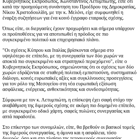
Κυβερνητικός Εκπρόσωπος, Κωνσταντίνος Λετυμπιώτης, είπε ότι
κατά την προηγούμενη συνάντηση του Προέδρου της Δημοκρατίας,
Νίκου Χριστοδουλίδη, με την κ. Μελόνι, είχε συμφωνηθεί η
έναρξη συζητήσεων για ένα κοινό έγγραφο εταιρικής σχέσης.
Όπως είπε, οι διεργασίες έχουν προχωρήσει και σήμερα υπάρχουν
οι προϋποθέσεις για να αποτυπωθεί η πρόοδος σε πιο
συγκεκριμένο πολιτικό και επιχειρησιακό πλάνο.
"Οι σχέσεις Κύπρου και Ιταλίας βρίσκονται σήμερα στο
υψηλότερο σε επίπεδο, με τη συνεργασία των δύο χωρών να
αποκτά πιο συγκεκριμένο και στρατηγικό περιεχόμενο", είπε ο
Κυβερνητικός Εκπρόσωπος, σημειώνοντας ότι οι σχέσεις των δύο
χωρών εδράζονται σε σταθερή πολιτική εμπιστοσύνη, συστηματικό
διάλογο, κοινές ευρωπαϊκές αξίες και συγκλίνουσες προσεγγίσεις
για τον ρόλο της Μεσογείου στη νέα ευρωπαϊκή εξίσωση
ασφάλειας, ενέργειας, ανθεκτικότητας και συνδεσιμότητας.
Σύμφωνα με τον κ. Λετυμπιώτη, η επίσκεψη έχει σαφή στόχο την
αναβάθμιση της διμερούς σχέσης σε ακόμη πιο δομημένο επίπεδο,
με συγκεκριμένο οδικό χάρτη, σαφείς πυλώνες συνεργασίας και
απτά παραδοτέα.
Στο επίκεντρο των συνομιλιών, είπε, θα βρεθούν οι βασικοί τομείς
της διμερούς συνεργασίας, η άμυνα και η ασφάλεια, τόσο
διμερώς, όσο και στο πλαίσιο της τετραμερούς συνεργασίας