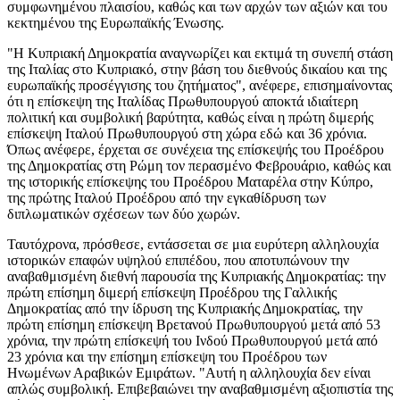
συμφωνημένου πλαισίου, καθώς και των αρχών των αξιών και του
κεκτημένου της Ευρωπαϊκής Ένωσης.
"Η Κυπριακή Δημοκρατία αναγνωρίζει και εκτιμά τη συνεπή στάση
της Ιταλίας στο Κυπριακό, στην βάση του διεθνούς δικαίου και της
ευρωπαϊκής προσέγγισης του ζητήματος", ανέφερε, επισημαίνοντας
ότι η επίσκεψη της Ιταλίδας Πρωθυπουργού αποκτά ιδιαίτερη
πολιτική και συμβολική βαρύτητα, καθώς είναι η πρώτη διμερής
επίσκεψη Ιταλού Πρωθυπουργού στη χώρα εδώ και 36 χρόνια.
Όπως ανέφερε, έρχεται σε συνέχεια της επίσκεψής του Προέδρου
της Δημοκρατίας στη Ρώμη τον περασμένο Φεβρουάριο, καθώς και
της ιστορικής επίσκεψης του Προέδρου Ματαρέλα στην Κύπρο,
της πρώτης Ιταλού Προέδρου από την εγκαθίδρυση των
διπλωματικών σχέσεων των δύο χωρών.
Ταυτόχρονα, πρόσθεσε, εντάσσεται σε μια ευρύτερη αλληλουχία
ιστορικών επαφών υψηλού επιπέδου, που αποτυπώνουν την
αναβαθμισμένη διεθνή παρουσία της Κυπριακής Δημοκρατίας: την
πρώτη επίσημη διμερή επίσκεψη Προέδρου της Γαλλικής
Δημοκρατίας από την ίδρυση της Κυπριακής Δημοκρατίας, την
πρώτη επίσημη επίσκεψη Βρετανού Πρωθυπουργού μετά από 53
χρόνια, την πρώτη επίσκεψή του Ινδού Πρωθυπουργού μετά από
23 χρόνια και την επίσημη επίσκεψη του Προέδρου των
Ηνωμένων Αραβικών Εμιράτων. "Αυτή η αλληλουχία δεν είναι
απλώς συμβολική. Επιβεβαιώνει την αναβαθμισμένη αξιοπιστία της