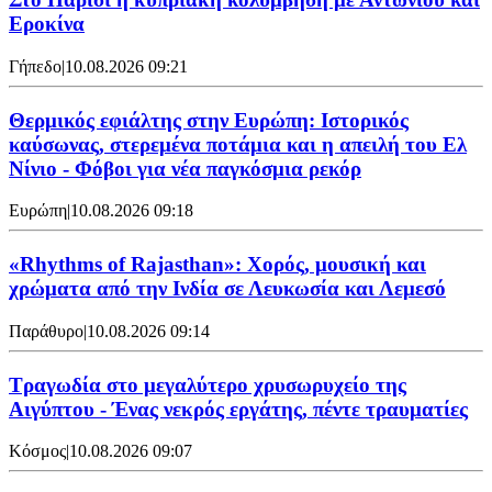
Εροκίνα
Γήπεδο
|
10.08.2026 09:21
Θερμικός εφιάλτης στην Ευρώπη: Ιστορικός
καύσωνας, στερεμένα ποτάμια και η απειλή του Ελ
Νίνιο - Φόβοι για νέα παγκόσμια ρεκόρ
Ευρώπη
|
10.08.2026 09:18
«Rhythms of Rajasthan»: Χορός, μουσική και
χρώματα από την Ινδία σε Λευκωσία και Λεμεσό
Παράθυρο
|
10.08.2026 09:14
Τραγωδία στο μεγαλύτερο χρυσωρυχείο της
Αιγύπτου - Ένας νεκρός εργάτης, πέντε τραυματίες
Κόσμος
|
10.08.2026 09:07