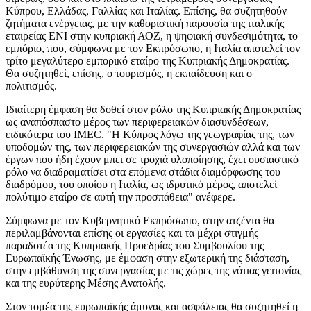
Κύπρου, Ελλάδας, Γαλλίας και Ιταλίας. Επίσης, θα συζητηθούν
ζητήματα ενέργειας, με την καθοριστική παρουσία της ιταλικής
εταιρείας ΕΝΙ στην κυπριακή ΑΟΖ, η ψηφιακή συνδεσιμότητα, το
εμπόριο, που, σύμφωνα με τον Εκπρόσωπο, η Ιταλία αποτελεί τον
τρίτο μεγαλύτερο εμπορικό εταίρο της Κυπριακής Δημοκρατίας.
Θα συζητηθεί, επίσης, ο τουρισμός, η εκπαίδευση και ο
πολιτισμός.
Ιδιαίτερη έμφαση θα δοθεί στον ρόλο της Κυπριακής Δημοκρατίας
ως αναπόσπαστο μέρος των περιφερειακών διασυνδέσεων,
ειδικότερα του IMEC. "Η Κύπρος λόγω της γεωγραφίας της, των
υποδομών της, των περιφερειακών της συνεργασιών αλλά και των
έργων που ήδη έχουν μπει σε τροχιά υλοποίησης, έχει ουσιαστικό
ρόλο να διαδραματίσει στα επόμενα στάδια διαμόρφωσης του
διαδρόμου, του οποίου η Ιταλία, ως ιδρυτικό μέρος, αποτελεί
πολύτιμο εταίρο σε αυτή την προσπάθεια" ανέφερε.
Σύμφωνα με τον Κυβερνητικό Εκπρόσωπο, στην ατζέντα θα
περιλαμβάνονται επίσης οι εργασίες και τα μέχρι στιγμής
παραδοτέα της Κυπριακής Προεδρίας του Συμβουλίου της
Ευρωπαϊκής Ένωσης, με έμφαση στην εξωτερική της διάσταση,
στην εμβάθυνση της συνεργασίας με τις χώρες της νότιας γειτονίας
και της ευρύτερης Μέσης Ανατολής.
Στον τομέα της ευρωπαϊκής άμυνας και ασφάλειας θα συζητηθεί η