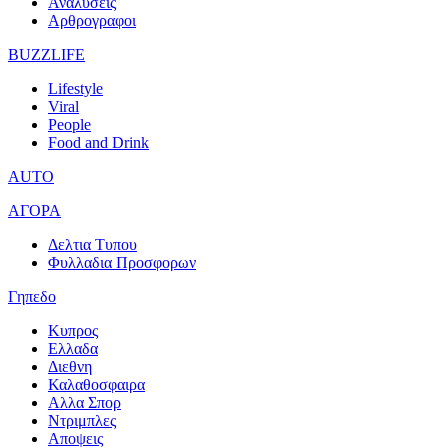
Αναλυσεις
Αρθρογραφοι
BUZZLIFE
Lifestyle
Viral
People
Food and Drink
AUTO
ΑΓΟΡΑ
Δελτια Τυπου
Φυλλαδια Προσφορων
Γηπεδο
Κυπρος
Ελλαδα
Διεθνη
Καλαθοσφαιρα
Αλλα Σπορ
Ντριμπλες
Αποψεις