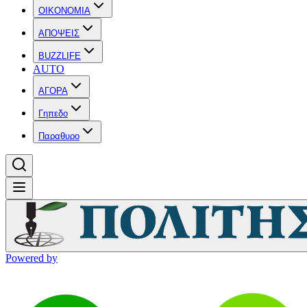
OIKONOMIA
ΑΠΟΨΕΙΣ
BUZZLIFE
AUTO
ΑΓΟΡΑ
Γηπεδο
Παραθυρο
Powered by