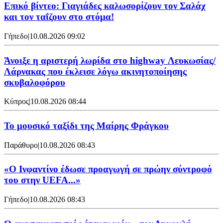
Επικό βίντεο: Γιαγιάδες καλωσορίζουν τον Σαλάχ
και τον ταΐζουν στο στόμα!
Γήπεδο
|
10.08.2026 09:02
Άνοιξε η αριστερή λωρίδα στο highway Λευκωσίας/
Λάρνακας που έκλεισε λόγω ακινητοποίησης
σκυβαλοφόρου
Κύπρος
|
10.08.2026 08:44
Το μουσικό ταξίδι της Μαίρης Φράγκου
Παράθυρο
|
10.08.2026 08:43
«Ο Ινφαντίνο έδωσε προαγωγή σε πρώην σύντροφό
του στην UEFA...»
Γήπεδο
|
10.08.2026 08:43