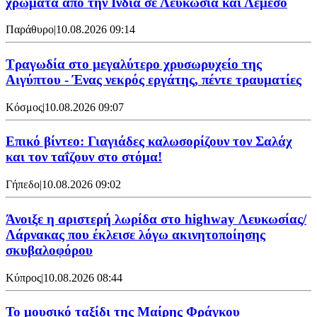
χρώματα από την Ινδία σε Λευκωσία και Λεμεσό
Παράθυρο
|
10.08.2026 09:14
Τραγωδία στο μεγαλύτερο χρυσωρυχείο της
Αιγύπτου - Ένας νεκρός εργάτης, πέντε τραυματίες
Κόσμος
|
10.08.2026 09:07
Επικό βίντεο: Γιαγιάδες καλωσορίζουν τον Σαλάχ
και τον ταΐζουν στο στόμα!
Γήπεδο
|
10.08.2026 09:02
Άνοιξε η αριστερή λωρίδα στο highway Λευκωσίας/
Λάρνακας που έκλεισε λόγω ακινητοποίησης
σκυβαλοφόρου
Κύπρος
|
10.08.2026 08:44
Το μουσικό ταξίδι της Μαίρης Φράγκου