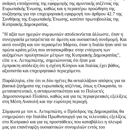
ανάγκη επιτάχυνσης της εφαρμογής της αμυντικής ατζέντας της
Ευρωπαϊκής Ένωσης, καθώς και η περαιτέρω προώθηση της
συζήτησης για την επιχειρησιακή εφαρμογή του άρθρου 42.7 της
Συνθήκης της Ευρωπαϊκής Ένωσης, κατόπιν πρωτοβουλίας της
Κυπριακής Δημοκρατίας.
"Η αξία των ημερών συμφωνιών αποδεικνύεται άλλωστε, όταν η
συνεργασία μετατρέπεται σε άμεση και ουσιαστική συνδρομή. Και
αυτό συνέβη και τον περασμένο Μάρτιο, όταν η Ιταλία ήταν από τα
πρώτα κράτη μέλη που ανταποκρίθηκε στην ενίσχυση των
αυξημένων προληπτικών μέτρων της Κυπριακής Δημοκρατίας",
είπε ο κ. Λετυμπιώτης, σημειώνοντας ότι ήταν μια
έμπρακτη απόδειξη ότι η σχέση Κύπρου και Ιταλίας έχει βάθος,
αξιοπιστία και επιχειρησιακό περιεχόμενο.
Παράλληλα, είπε ότι οι δύο ηγέτες θα ανταλλάξουν απόψεις για τα
βασικά ζητήματα της ευρωπαϊκής ατζέντας, όπως η Ουκρανία, το
μεταναστευτικό, η ανταγωνιστικότητα και το Πολυετές
Δημοσιονομικό Πλαίσιο, καθώς και για τις περιφερειακές εξελίξεις
στη Μέση Ανατολή και την ευρύτερη περιοχή.
Σύμφωνα με τον κ. Λετυμπιώτη, ο Πρόεδρος της Δημοκρατίας θα
ενημερώσει την Ιταλίδα Πρωθυπουργό για τις τελευταίες εξελίξεις
στο Κυπριακό και για τις προσπάθειες που καταβάλλει η πλευρά
μας για επανέναρξη ουσιαστικών συνομιλιών εντός του