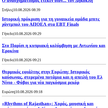
Ο ανασχηματισμός έτεκεν υιόν... τον Δηκοκλή
Στήλες
|
10.08.2026 08:39
Ιστορική πρόκριση για τη γυναικεία ομάδα μπιτς
χάντμπολ του ΑΠΟΕΛ στα EBT Finals
Γήπεδο
|
10.08.2026 09:29
Στο Παρίσι η κυπριακή κολύμβηση με Αντωνίου και
Εροκίνα
Γήπεδο
|
10.08.2026 09:21
Θερμικός εφιάλτης στην Ευρώπη: Ιστορικός
καύσωνας, στερεμένα ποτάμια και η απειλή του Ελ
Νίνιο - Φόβοι για νέα παγκόσμια ρεκόρ
Ευρώπη
|
10.08.2026 09:18
«Rhythms of Rajasthan»: Χορός, μουσική και