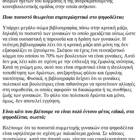
ανδρών ηγετών του κόμματος ή της ανδροκρατούμενης
κοινοβουλευτικής ομάδας στην οποία ανήκουν.
Ποιο ποσοστό θεωρείται συμπεριληπτικό στο ψηφοδέλτιο;
Υπάρχει μεγάλο σώμα βιβλιογραφίας πάνω στην κριτική μάζα,
δηλαδή το ποσοστό των γυναικών το οποίο χρειάζεται ούτως ώστε
να είναι ουσιαστική η παρουσία και η δράση των γυναικών. Η
νεότερη βιβλιογραφία λέει ότι η κριτική μάζα από μόνη της δεν
εξασφαλίζει το ζητούμενο. Σκέψου να έχεις ένα νεοναζιστικό
κόμμα του οποίου το 70% των βουλευτών να είναι γυναίκες. Αυτό
δεν μας λέει κάτι σε σχέση με την επίτευξη της έμφυλης ισότητας.
Κατά τη γνώμη μου, αυτό που είναι σημαντικό είναι η ιδεολογική
τοποθέτηση των δρώντων, ανεξαρτήτως φύλου και έμφυλης
ταυτότητας. Φυσικά, η βιβλιογραφία δείχνει ότι οι γυναίκες
πολιτικοί και βουλεύτριες είναι πιθανότερο να προτείνουν αλλαγές
στη νομοθεσία, οι οποίες αφορούν τα δικαιώματα ή τις συνθήκες
ζωής των γυναικών. Το φύλο του πολιτικού δρώντα και μόνο,
όμως, δεν αποτελεί εγγύηση.
Είναι κάτι που βλέπουμε να είναι πολύ έντονο φέτος ειδικά, στα
ψηφοδέλτια, σωστά;
Βλέπουμε ότι τα ποσοστά συμμετοχής γυναικών στα ψηφοδέλτια
είναι υψηλότερα σε σχέση με παλαιότερα χρόνια. Σε κάποιες
περιπτώσεις, κατά την άποψή μου, γίνεται μια εργαλειοποίηση του