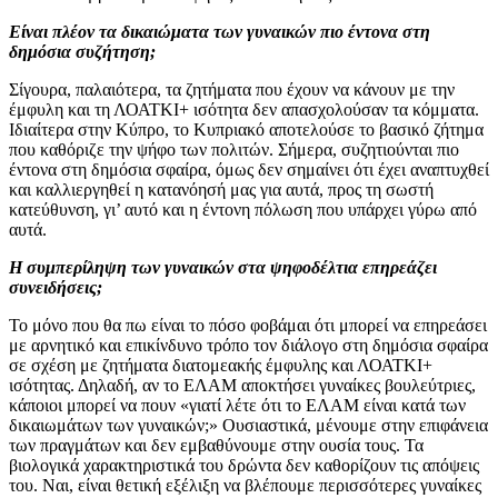
Είναι πλέον τα δικαιώματα των γυναικών πιο έντονα στη
δημόσια συζήτηση;
Σίγουρα, παλαιότερα, τα ζητήματα που έχουν να κάνουν με την
έμφυλη και τη ΛΟΑΤΚΙ+ ισότητα δεν απασχολούσαν τα κόμματα.
Ιδιαίτερα στην Κύπρο, το Κυπριακό αποτελούσε το βασικό ζήτημα
που καθόριζε την ψήφο των πολιτών. Σήμερα, συζητιούνται πιο
έντονα στη δημόσια σφαίρα, όμως δεν σημαίνει ότι έχει αναπτυχθεί
και καλλιεργηθεί η κατανόησή μας για αυτά, προς τη σωστή
κατεύθυνση, γι’ αυτό και η έντονη πόλωση που υπάρχει γύρω από
αυτά.
Η συμπερίληψη των γυναικών στα ψηφοδέλτια επηρεάζει
συνειδήσεις;
Το μόνο που θα πω είναι το πόσο φοβάμαι ότι μπορεί να επηρεάσει
με αρνητικό και επικίνδυνο τρόπο τον διάλογο στη δημόσια σφαίρα
σε σχέση με ζητήματα διατομεακής έμφυλης και ΛΟΑΤΚΙ+
ισότητας. Δηλαδή, αν το ΕΛΑΜ αποκτήσει γυναίκες βουλεύτριες,
κάποιοι μπορεί να πουν «γιατί λέτε ότι το ΕΛΑΜ είναι κατά των
δικαιωμάτων των γυναικών;» Ουσιαστικά, μένουμε στην επιφάνεια
των πραγμάτων και δεν εμβαθύνουμε στην ουσία τους. Τα
βιολογικά χαρακτηριστικά του δρώντα δεν καθορίζουν τις απόψεις
του. Ναι, είναι θετική εξέλιξη να βλέπουμε περισσότερες γυναίκες