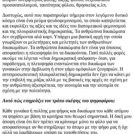
προσανατολισμού, ταυτότητας φύλου, θρησκείας κ.λπ.
Δυστυχώς, αυτό που παρατηρούμε σήμερα στον λεγόμενο δυτικό
κόσμο είναι ένα ρεύμα ψευδοφεμινισμού, το οποίο καπηλεύεται
και εκφυλίζει τις αξίες και τις ιδέες του διατομεακού φεμινισμού
και της πλουραλιστικής δημοκρατίας. Τα ανθρώπινα δικαιώματα
δεν σερβίρονται αλά καρτ. Υπάρχει μια βασική αρχή την οποία
γνωρίζουν οι μελετήτριες και μελετητές των ανθρωπίνων
δικαιωμάτων. Τα ανθρώπινα δικαιώματα δεν είναι για όποιους
αποφασίσει η πλειοψηφία ότι τα δικαιούνται. Γιατί πολλές φορές
ακούμε να λέγεται «είναι δημοκρατική απόφαση» όταν, για
παράδειγμα, η πλειοψηφία εναντιώνεται στο δικαίωμα των
γυναικών στην άμβλωση ή στον γάμο ομόφυλων ζευγαριών. Η
αντιπροσωπευτική πλουραλιστική δημοκρατία δεν έχει να κάνει με
την επιβολή της μάζας αλλά με τις βασικές της αρχές σε σχέση με
την ανθρώπινη αξιοπρέπεια, την ισονομία και την ισοτιμία σε
σχέση με την πολιτότητα.
Αυτό πώς επηρεάζει τον τρόπο σκέψης του ψηφοφόρου;
Κάθε γυναίκα ή πολίτης μια ψήφoς και δικαίωμα του κάθε ατόμου
να ψηφίσει με βάση τα κριτήρια που θεωρεί σημαντικά. Η δική μου
άποψη είναι ότι δεν πρέπει να κρίνουμε μόνο το φύλο για να
αποφασίσουμε αν θα στηρίξουμε το άτομο με την ψήφο μας ή όχι
αλλά να λαμβάνουμε υπόψη τις τοποθετήσεις του.