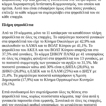
κόμμα Ακροαριστερή Αντίσταση-Κομμουνισμός, του οποίου και
ηγείται. Αυτό που είναι ενδιαφέρον όμως είναι πόσες γυναίκες
επέλεξε το κάθε κόμμα να συμπεριλάβει στα ψηφοδέλτιά του σε
κάθε επαρχία.
Πλήρη ψηφοδέλτια
Από τα 19 κόμματα, μόνο τα 11 κατάφεραν να καταθέσουν πλήρη
ψηφοδέλτια σε όλες τις επαρχίες. Το υψηλότερο ποσοστό γυναικών
στα ψηφοδέλτιά του είχε το Κίνημα Οικολόγων με 42,9% και
ακολουθούν το ΑΛΜΑ και το ΒΟΛΤ Κύπρου με 41,1%. Το
ψηφοδέλτιο του ΑΚΕΛ και του ΒΟΛΤ Κύπρου απαρτίζεται στο
37,5% από γυναίκες. Το κόμμα ΣΗΚΟΥ ΠΑΝΩ με 41 υποψηφίους
σε όλες τις επαρχίες φιλοξενεί στα ψηφοδέλτια του 13 γυναίκες, με
το ποσοστό συμμετοχής των γυναικών να αγγίζει το 31,5%. Με
ποσοστό γυναικών κάτω από 30% είναι η ΔΗΠΑ (28,6%), το
ΔΗΚΟ (26,8%), η ΕΔΕΚ και το ΕΛΑΜ (25%) και ο ΔΗΣΥ με
21,4%. Τα χαμηλότερα ποσοστά καταγράφουν η Άμεση
Δημοκρατία (17,9%) και το Κίνημα Οργανωμένων Κυνηγών
(16,1%).
Επτά συνδυασμοί δεν συμπλήρωσαν όλες τις θέσεις στο
ψηφοδέλτιό τους, κυρίως νεοσύστατα κόμματα, παρ' όλα αυτά η
γυναικεία παρουσία είναι εμφανής. Συνολικά σε όλες τις επαρχίες,
από τον συνολικό αριθμό υποψηφίων, το μεγαλύτερο ποσοστό