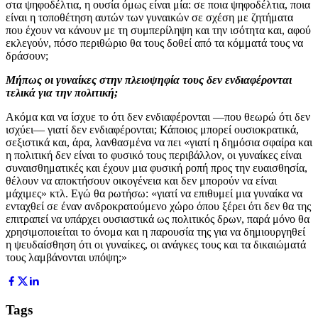
στα ψηφοδέλτια, η ουσία όμως είναι μία: σε ποια ψηφοδέλτια, ποια
είναι η τοποθέτηση αυτών των γυναικών σε σχέση με ζητήματα
που έχουν να κάνουν με τη συμπερίληψη και την ισότητα και, αφού
εκλεγούν, πόσο περιθώριο θα τους δοθεί από τα κόμματά τους να
δράσουν;
Μήπως οι γυναίκες στην πλειοψηφία τους δεν ενδιαφέρονται
τελικά για την πολιτική;
Ακόμα και να ίσχυε το ότι δεν ενδιαφέρονται —που θεωρώ ότι δεν
ισχύει— γιατί δεν ενδιαφέρονται; Κάποιος μπορεί ουσιοκρατικά,
σεξιστικά και, άρα, λανθασμένα να πει «γιατί η δημόσια σφαίρα και
η πολιτική δεν είναι το φυσικό τους περιβάλλον, οι γυναίκες είναι
συναισθηματικές και έχουν μια φυσική ροπή προς την ευαισθησία,
θέλουν να αποκτήσουν οικογένεια και δεν μπορούν να είναι
μάχιμες» κτλ. Εγώ θα ρωτήσω: «γιατί να επιθυμεί μια γυναίκα να
ενταχθεί σε έναν ανδροκρατούμενο χώρο όπου ξέρει ότι δεν θα της
επιτραπεί να υπάρχει ουσιαστικά ως πολιτικός δρων, παρά μόνο θα
χρησιμοποιείται το όνομα και η παρουσία της για να δημιουργηθεί
η ψευδαίσθηση ότι οι γυναίκες, οι ανάγκες τους και τα δικαιώματά
τους λαμβάνονται υπόψη;»
Tags