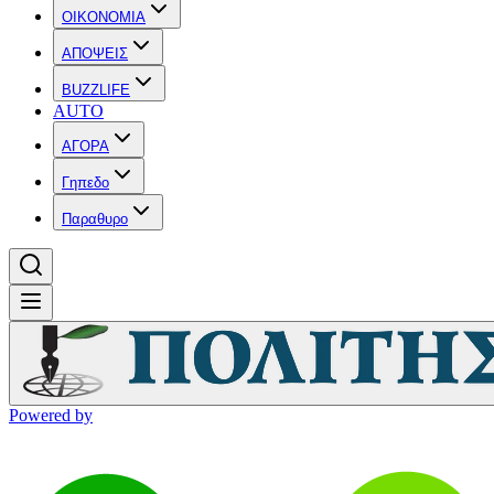
OIKONOMIA
ΑΠΟΨΕΙΣ
BUZZLIFE
AUTO
ΑΓΟΡΑ
Γηπεδο
Παραθυρο
Powered by