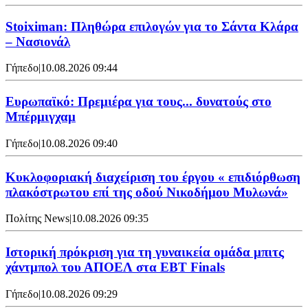
Stoiximan: Πληθώρα επιλογών για το Σάντα Κλάρα
– Νασιονάλ
Γήπεδο
|
10.08.2026 09:44
Ευρωπαϊκό: Πρεμιέρα για τους... δυνατούς στο
Μπέρμιγχαμ
Γήπεδο
|
10.08.2026 09:40
Κυκλοφοριακή διαχείριση του έργου « επιδιόρθωση
πλακόστρωτου επί της οδού Νικοδήμου Μυλωνά»
Πολίτης News
|
10.08.2026 09:35
Ιστορική πρόκριση για τη γυναικεία ομάδα μπιτς
χάντμπολ του ΑΠΟΕΛ στα EBT Finals
Γήπεδο
|
10.08.2026 09:29