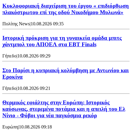
Κυκλοφοριακή διαχείριση του έργου « επιδιόρθωση
πλακόστρωτου επί της οδού Νικοδήμου Μυλωνά»
Πολίτης News
|
10.08.2026 09:35
Ιστορική πρόκριση για τη γυναικεία ομάδα μπιτς
χάντμπολ του ΑΠΟΕΛ στα EBT Finals
Γήπεδο
|
10.08.2026 09:29
Στο Παρίσι η κυπριακή κολύμβηση με Αντωνίου και
Εροκίνα
Γήπεδο
|
10.08.2026 09:21
Θερμικός εφιάλτης στην Ευρώπη: Ιστορικός
καύσωνας, στερεμένα ποτάμια και η απειλή του Ελ
Νίνιο - Φόβοι για νέα παγκόσμια ρεκόρ
Ευρώπη
|
10.08.2026 09:18