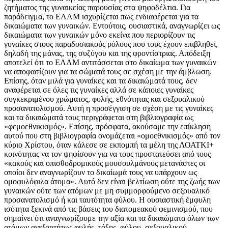
ζητήματος της γυναικείας παρουσίας στα ψηφοδέλτια. Για
παράδειγμα, το ΕΛΑΜ ισχυρίζεται πως ενδιαφέρεται για τα
δικαιώματα των γυναικών. Εντούτοις, ουσιαστικά, αναγνωρίζει ως
δικαιώματα των γυναικών μόνο εκείνα που περιορίζουν τις
γυναίκες στους παραδοσιακούς ρόλους που τους έχουν επιβληθεί,
δηλαδή της μάνας, της συζύγου και της φροντίστριας. Απόδειξη
αποτελεί ότι το ΕΛΑΜ αντιτάσσεται στο δικαίωμα των γυναικών
να αποφασίζουν για τα σώματά τους σε σχέση με την άμβλωση.
Επίσης, όταν μιλά για γυναίκες και τα δικαιώματά τους, δεν
αναφέρεται σε όλες τις γυναίκες αλλά σε κάποιες γυναίκες
συγκεκριμένου χρώματος, φυλής, εθνότητας και σεξουαλικού
προσανατολισμού. Αυτή η προσέγγιση σε σχέση με τις γυναίκες
και τα δικαιώματά τους περιγράφεται στη βιβλιογραφία ως
«φεμοεθνικισμός». Επίσης, πρόσφατα, ακούσαμε την επίκληση
αυτού που στη βιβλιογραφία ονομάζεται «ομοεθνικισμός» από τον
κύριο Χρίστου, όταν κάλεσε σε εκπομπή τα μέλη της ΛΟΑΤΚΙ+
κοινότητας να τον ψηφίσουν για να τους προστατεύσει από τους
«κακούς και οπισθοδρομικούς μουσουλμάνους μετανάστες οι
οποίοι δεν αναγνωρίζουν το δικαίωμά τους να υπάρχουν ως
ομοφυλόφιλα άτομα». Αυτό δεν είναι βελτίωση ούτε της ζωής των
γυναικών ούτε των ατόμων με μη συμμορφούμενο σεξουαλικό
προσανατολισμό ή και ταυτότητα φύλου. Η ουσιαστική έμφυλη
ισότητα ξεκινά από τις βάσεις του διατομεακού φεμινισμού, που
σημαίνει ότι αναγνωρίζουμε την αξία και τα δικαιώματα όλων των
ατόμων ανεξαρτήτως φυλής, τάξης, φύλου, σεξουαλικού