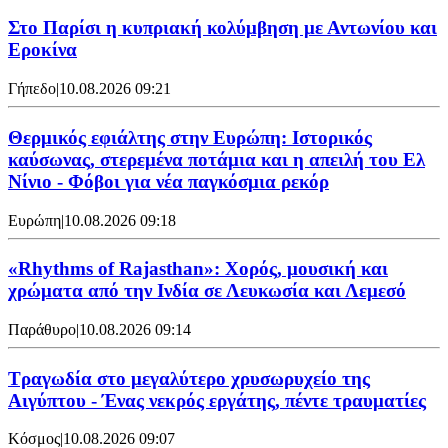
Στο Παρίσι η κυπριακή κολύμβηση με Αντωνίου και
Εροκίνα
Γήπεδο
|
10.08.2026 09:21
Θερμικός εφιάλτης στην Ευρώπη: Ιστορικός
καύσωνας, στερεμένα ποτάμια και η απειλή του Ελ
Νίνιο - Φόβοι για νέα παγκόσμια ρεκόρ
Ευρώπη
|
10.08.2026 09:18
«Rhythms of Rajasthan»: Χορός, μουσική και
χρώματα από την Ινδία σε Λευκωσία και Λεμεσό
Παράθυρο
|
10.08.2026 09:14
Τραγωδία στο μεγαλύτερο χρυσωρυχείο της
Αιγύπτου - Ένας νεκρός εργάτης, πέντε τραυματίες
Κόσμος
|
10.08.2026 09:07