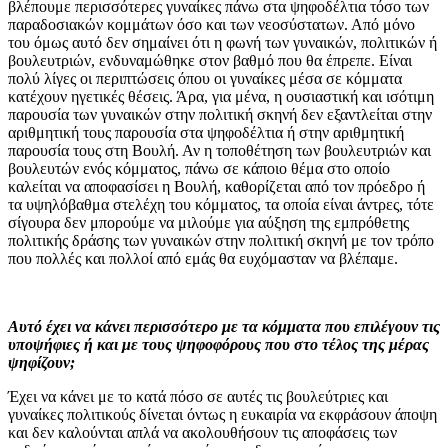
βλέπουμε περισσότερες γυναίκες πάνω στα ψηφοδέλτια τόσο των
παραδοσιακών κομμάτων όσο και των νεοσύστατων. Από μόνο
του όμως αυτό δεν σημαίνει ότι η φωνή των γυναικών, πολιτικών ή
βουλευτριών, ενδυναμώθηκε στον βαθμό που θα έπρεπε. Είναι
πολύ λίγες οι περιπτώσεις όπου οι γυναίκες μέσα σε κόμματα
κατέχουν ηγετικές θέσεις. Άρα, για μένα, η ουσιαστική και ισότιμη
παρουσία των γυναικών στην πολιτική σκηνή δεν εξαντλείται στην
αριθμητική τους παρουσία στα ψηφοδέλτια ή στην αριθμητική
παρουσία τους στη Βουλή. Αν η τοποθέτηση των βουλευτριών και
βουλευτών ενός κόμματος, πάνω σε κάποιο θέμα στο οποίο
καλείται να αποφασίσει η Βουλή, καθορίζεται από τον πρόεδρο ή
τα υψηλόβαθμα στελέχη του κόμματος, τα οποία είναι άντρες, τότε
σίγουρα δεν μπορούμε να μιλούμε για αύξηση της εμπρόθετης
πολιτικής δράσης των γυναικών στην πολιτική σκηνή με τον τρόπο
που πολλές και πολλοί από εμάς θα ευχόμασταν να βλέπαμε.
Αυτό έχει να κάνει περισσότερο με τα κόμματα που επιλέγουν τις
υποψήφιες ή και με τους ψηφοφόρους που στο τέλος της μέρας
ψηφίζουν;
Έχει να κάνει με το κατά πόσο σε αυτές τις βουλεύτριες και
γυναίκες πολιτικούς δίνεται όντως η ευκαιρία να εκφράσουν άποψη
και δεν καλούνται απλά να ακολουθήσουν τις αποφάσεις των