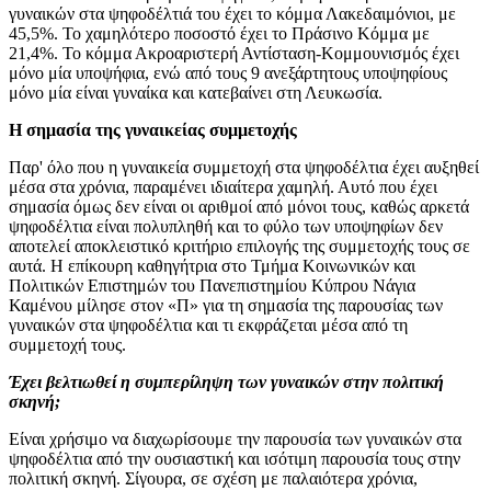
γυναικών στα ψηφοδέλτιά του έχει το κόμμα Λακεδαιμόνιοι, με
45,5%. Το χαμηλότερο ποσοστό έχει το Πράσινο Κόμμα με
21,4%. Το κόμμα Ακροαριστερή Αντίσταση-Κομμουνισμός έχει
μόνο μία υποψήφια, ενώ από τους 9 ανεξάρτητους υποψηφίους
μόνο μία είναι γυναίκα και κατεβαίνει στη Λευκωσία.
Η σημασία της γυναικείας συμμετοχής
Παρ' όλο που η γυναικεία συμμετοχή στα ψηφοδέλτια έχει αυξηθεί
μέσα στα χρόνια, παραμένει ιδιαίτερα χαμηλή. Αυτό που έχει
σημασία όμως δεν είναι οι αριθμοί από μόνοι τους, καθώς αρκετά
ψηφοδέλτια είναι πολυπληθή και το φύλο των υποψηφίων δεν
αποτελεί αποκλειστικό κριτήριο επιλογής της συμμετοχής τους σε
αυτά. Η επίκουρη καθηγήτρια στο Τμήμα Κοινωνικών και
Πολιτικών Επιστημών του Πανεπιστημίου Κύπρου Νάγια
Καμένου μίλησε στον «Π» για τη σημασία της παρουσίας των
γυναικών στα ψηφοδέλτια και τι εκφράζεται μέσα από τη
συμμετοχή τους.
Έχει βελτιωθεί η συμπερίληψη των γυναικών στην πολιτική
σκηνή;
Είναι χρήσιμο να διαχωρίσουμε την παρουσία των γυναικών στα
ψηφοδέλτια από την ουσιαστική και ισότιμη παρουσία τους στην
πολιτική σκηνή. Σίγουρα, σε σχέση με παλαιότερα χρόνια,