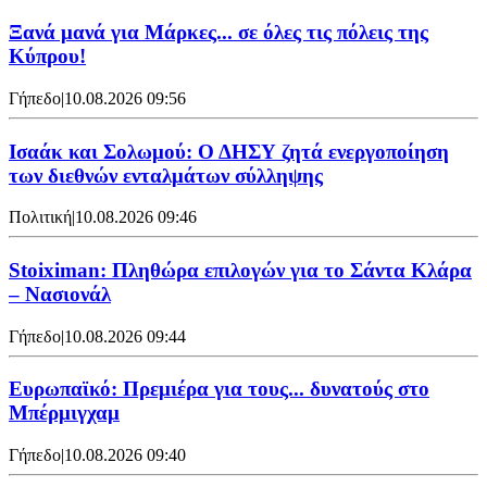
Ξανά μανά για Μάρκες... σε όλες τις πόλεις της
Κύπρου!
Γήπεδο
|
10.08.2026 09:56
Ισαάκ και Σολωμού: Ο ΔΗΣΥ ζητά ενεργοποίηση
των διεθνών ενταλμάτων σύλληψης
Πολιτική
|
10.08.2026 09:46
Stoiximan: Πληθώρα επιλογών για το Σάντα Κλάρα
– Νασιονάλ
Γήπεδο
|
10.08.2026 09:44
Ευρωπαϊκό: Πρεμιέρα για τους... δυνατούς στο
Μπέρμιγχαμ
Γήπεδο
|
10.08.2026 09:40