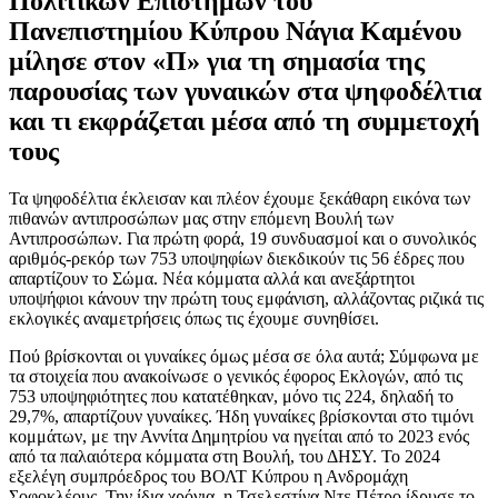
Πολιτικών Επιστημών του
Πανεπιστημίου Κύπρου Νάγια Καμένου
μίλησε στον «Π» για τη σημασία της
παρουσίας των γυναικών στα ψηφοδέλτια
και τι εκφράζεται μέσα από τη συμμετοχή
τους
Τα ψηφοδέλτια έκλεισαν και πλέον έχουμε ξεκάθαρη εικόνα των
πιθανών αντιπροσώπων μας στην επόμενη Βουλή των
Αντιπροσώπων. Για πρώτη φορά, 19 συνδυασμοί και ο συνολικός
αριθμός-ρεκόρ των 753 υποψηφίων διεκδικούν τις 56 έδρες που
απαρτίζουν το Σώμα. Νέα κόμματα αλλά και ανεξάρτητοι
υποψήφιοι κάνουν την πρώτη τους εμφάνιση, αλλάζοντας ριζικά τις
εκλογικές αναμετρήσεις όπως τις έχουμε συνηθίσει.
Πού βρίσκονται οι γυναίκες όμως μέσα σε όλα αυτά; Σύμφωνα με
τα στοιχεία που ανακοίνωσε ο γενικός έφορος Εκλογών, από τις
753 υποψηφιότητες που κατατέθηκαν, μόνο τις 224, δηλαδή το
29,7%, απαρτίζουν γυναίκες. Ήδη γυναίκες βρίσκονται στο τιμόνι
κομμάτων, με την Αννίτα Δημητρίου να ηγείται από το 2023 ενός
από τα παλαιότερα κόμματα στη Βουλή, του ΔΗΣΥ. Το 2024
εξελέγη συμπρόεδρος του ΒΟΛΤ Κύπρου η Ανδρομάχη
Σοφοκλέους. Την ίδια χρόνια, η Τσελεστίνα Ντε Πέτρο ίδρυσε το