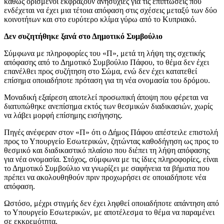
καθώς ορισμένοι εκφράζουν ανησυχίες για τις επιπτώσεις που
ενδέχεται να έχει μια τέτοια απόφαση στις σχέσεις μεταξύ των δύο
κοινοτήτων και στο ευρύτερο κλίμα γύρω από το Κυπριακό.
Δεν συζητήθηκε ξανά στο Δημοτικό Συμβούλιο
Σύμφωνα με πληροφορίες του «Π», μετά τη λήψη της σχετικής
απόφασης από το Δημοτικό Συμβούλιο Πάφου, το θέμα δεν έχει
επανέλθει προς συζήτηση στο Σώμα, ενώ δεν έχει κατατεθεί
επίσημα οποιαδήποτε πρόταση για τη νέα ονομασία του δρόμου.
Μοναδική εξαίρεση αποτελεί προσωπική άποψη που φέρεται να
διατυπώθηκε ανεπίσημα εκτός των θεσμικών διαδικασιών, χωρίς
να λάβει μορφή επίσημης εισήγησης.
Πηγές ανέφεραν στον «Π» ότι ο Δήμος Πάφου απέστειλε επιστολή
προς το Υπουργείο Εσωτερικών, ζητώντας καθοδήγηση ως προς το
θεσμικό και διαδικαστικό πλαίσιο που διέπει τη λήψη απόφασης
για νέα ονομασία. Στόχος, σύμφωνα με τις ίδιες πληροφορίες, είναι
το Δημοτικό Συμβούλιο να γνωρίζει με σαφήνεια τα βήματα που
πρέπει να ακολουθηθούν πριν προχωρήσει σε οποιαδήποτε νέα
απόφαση.
Ωστόσο, μέχρι στιγμής δεν έχει ληφθεί οποιαδήποτε απάντηση από
το Υπουργείο Εσωτερικών, με αποτέλεσμα το θέμα να παραμένει
σε εκκρεμότητα.