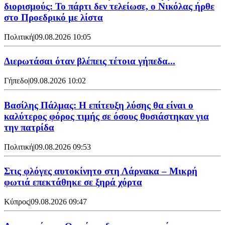
διορισμούς: Το πάρτι δεν τελείωσε, ο Νικόλας ήρθε
στο Προεδρικό με λίστα
Πολιτική
|
09.08.2026 10:05
Διερωτάσαι όταν βλέπεις τέτοια γήπεδα...
Γήπεδο
|
09.08.2026 10:02
Βασίλης Πάλμας: Η επίτευξη λύσης θα είναι ο
καλύτερος φόρος τιμής σε όσους θυσιάστηκαν για
την πατρίδα
Πολιτική
|
09.08.2026 09:53
Στις φλόγες αυτοκίνητο στη Λάρνακα – Μικρή
φωτιά επεκτάθηκε σε ξηρά χόρτα
Κύπρος
|
09.08.2026 09:47