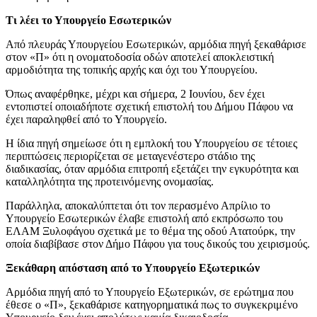
Τι λέει το Υπουργείο Εσωτερικών
Από πλευράς Υπουργείου Εσωτερικών, αρμόδια πηγή ξεκαθάρισε
στον «Π» ότι η ονοματοδοσία οδών αποτελεί αποκλειστική
αρμοδιότητα της τοπικής αρχής και όχι του Υπουργείου.
Όπως αναφέρθηκε, μέχρι και σήμερα, 2 Ιουνίου, δεν έχει
εντοπιστεί οποιαδήποτε σχετική επιστολή του Δήμου Πάφου να
έχει παραληφθεί από το Υπουργείο.
Η ίδια πηγή σημείωσε ότι η εμπλοκή του Υπουργείου σε τέτοιες
περιπτώσεις περιορίζεται σε μεταγενέστερο στάδιο της
διαδικασίας, όταν αρμόδια επιτροπή εξετάζει την εγκυρότητα και
καταλληλότητα της προτεινόμενης ονομασίας.
Παράλληλα, αποκαλύπτεται ότι τον περασμένο Απρίλιο το
Υπουργείο Εσωτερικών έλαβε επιστολή από εκπρόσωπο του
ΕΛΑΜ Ξυλοφάγου σχετικά με το θέμα της οδού Ατατούρκ, την
οποία διαβίβασε στον Δήμο Πάφου για τους δικούς του χειρισμούς.
Ξεκάθαρη απόσταση από το Υπουργείο Εξωτερικών
Αρμόδια πηγή από το Υπουργείο Εξωτερικών, σε ερώτημα που
έθεσε ο «Π», ξεκαθάρισε κατηγορηματικά πως το συγκεκριμένο