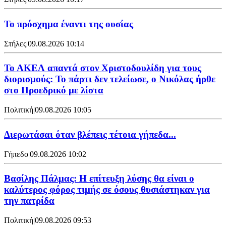
Το πρόσχημα έναντι της ουσίας
Στήλες
|
09.08.2026 10:14
Το ΑΚΕΛ απαντά στον Χριστοδουλίδη για τους
διορισμούς: Το πάρτι δεν τελείωσε, ο Νικόλας ήρθε
στο Προεδρικό με λίστα
Πολιτική
|
09.08.2026 10:05
Διερωτάσαι όταν βλέπεις τέτοια γήπεδα...
Γήπεδο
|
09.08.2026 10:02
Βασίλης Πάλμας: Η επίτευξη λύσης θα είναι ο
καλύτερος φόρος τιμής σε όσους θυσιάστηκαν για
την πατρίδα
Πολιτική
|
09.08.2026 09:53