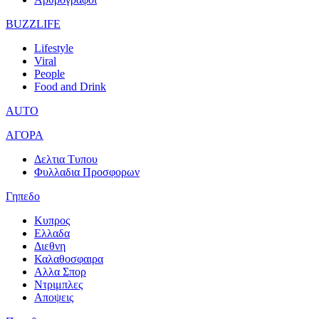
BUZZLIFE
Lifestyle
Viral
People
Food and Drink
AUTO
ΑΓΟΡΑ
Δελτια Τυπου
Φυλλαδια Προσφορων
Γηπεδο
Κυπρος
Ελλαδα
Διεθνη
Καλαθοσφαιρα
Αλλα Σπορ
Ντριμπλες
Αποψεις