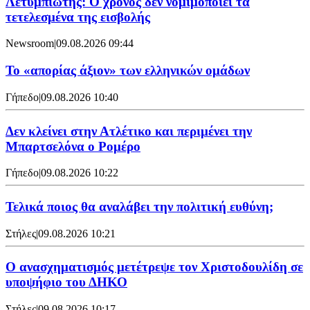
Λετυμπιώτης: Ο χρόνος δεν νομιμοποιεί τα
τετελεσμένα της εισβολής
Newsroom
|
09.08.2026 09:44
Το «απορίας άξιον» των ελληνικών ομάδων
Γήπεδο
|
09.08.2026 10:40
Δεν κλείνει στην Ατλέτικο και περιμένει την
Μπαρτσελόνα ο Ρομέρο
Γήπεδο
|
09.08.2026 10:22
Τελικά ποιος θα αναλάβει την πολιτική ευθύνη;
Στήλες
|
09.08.2026 10:21
Ο ανασχηματισμός μετέτρεψε τον Χριστοδουλίδη σε
υποψήφιο του ΔΗΚΟ
Στήλες
|
09.08.2026 10:17