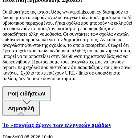
Οι ιδιοκτήτες της ιστοσελίδας www.politis.com.cy διατηρούν το
δικαίωμα να αφαιρούν σχόλια αναγνωστών, δυσφημιστικού και/ή
υβριστικού περιεχομένου, ή/και σχόλια που μπορούν να εκληφθεί
ότι υποκινούν το μίσος/τον ρατσισμό ή που παραβιάζουν
οποιαδήποτε άλλη νομοθεσία. Οι συντάκτες των σχολίων αυτών
ευθύνονται προσωπικά για την δημοσίευση τους. Αν κάποιος
αναγνώστης/συντάκτης σχολίου, το οποίο αφαιρείται, θεωρεί ότι
έχει στοιχεία που αποδεικνύουν το αληθές του περιεχομένου του,
μπορεί να τα αποστείλει στην διεύθυνση της ιστοσελίδας για να
διερευνηθούν. Προτρέπουμε τους αναγνώστες μας να κάνουν
report / flag σχόλια που πιστεύουν ότι παραβιάζουν τους πιο πάνω
κανόνες. Σχόλια που περιέχουν URL / links σε οποιαδήποτε
σελίδα, δεν δημοσιεύονται αυτόματα.
Ροή ειδήσεων
Δημοφιλή
Το «απορίας άξιον» των ελληνικών ομάδων
Γήπεδο
|
09.08.2026 10:40