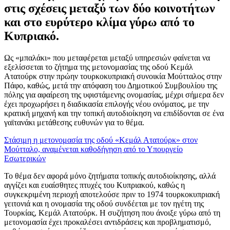
στις σχέσεις μεταξύ των δύο κοινοτήτων
και στο ευρύτερο κλίμα γύρω από το
Κυπριακό.
Ως «μπαλάκι» που μεταφέρεται μεταξύ υπηρεσιών φαίνεται να
εξελίσσεται το ζήτημα της μετονομασίας της οδού Κεμάλ
Ατατούρκ στην πρώην τουρκοκυπριακή συνοικία Μούτταλος στην
Πάφο, καθώς, μετά την απόφαση του Δημοτικού Συμβουλίου της
πόλης για αφαίρεση της υφιστάμενης ονομασίας, μέχρι σήμερα δεν
έχει προχωρήσει η διαδικασία επιλογής νέου ονόματος, με την
κρατική μηχανή και την τοπική αυτοδιοίκηση να επιδίδονται σε ένα
γαϊτανάκι μετάθεσης ευθυνών για το θέμα.
Στάσιμη η μετονομασία της οδού «Κεμάλ Ατατούρκ» στον
Μούτταλο, αναμένεται καθοδήγηση από το Υπουργείο
Εσωτερικών
Το θέμα δεν αφορά μόνο ζητήματα τοπικής αυτοδιοίκησης, αλλά
αγγίζει και ευαίσθητες πτυχές του Κυπριακού, καθώς η
συγκεκριμένη περιοχή αποτελούσε πριν το 1974 τουρκοκυπριακή
γειτονιά και η ονομασία της οδού συνδέεται με τον ηγέτη της
Τουρκίας, Κεμάλ Ατατούρκ. Η συζήτηση που άνοιξε γύρω από τη
μετονομασία έχει προκαλέσει αντιδράσεις και προβληματισμό,