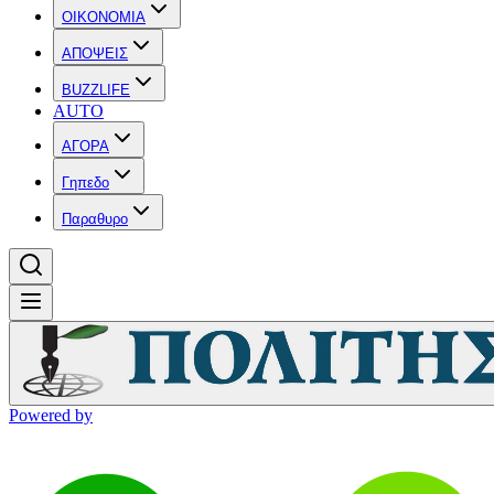
OIKONOMIA
ΑΠΟΨΕΙΣ
BUZZLIFE
AUTO
ΑΓΟΡΑ
Γηπεδο
Παραθυρο
Powered by