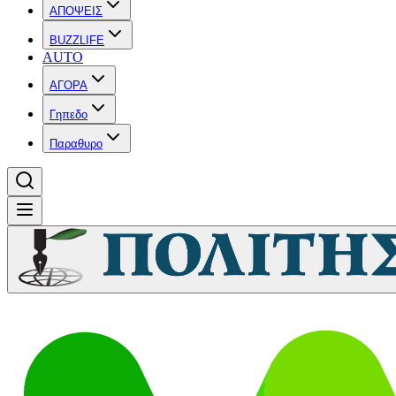
ΑΠΟΨΕΙΣ
BUZZLIFE
AUTO
ΑΓΟΡΑ
Γηπεδο
Παραθυρο