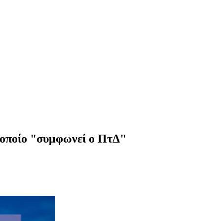
ν οποίο "συμφωνεί ο ΠτΔ"