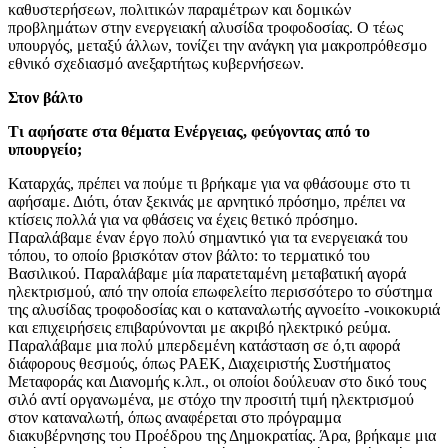
καθυστερήσεων, πολιτικών παραμέτρων και δομικών
προβλημάτων στην ενεργειακή αλυσίδα τροφοδοσίας. Ο τέως
υπουργός, μεταξύ άλλων, τονίζει την ανάγκη για μακροπρόθεσμο
εθνικό σχεδιασμό ανεξαρτήτως κυβερνήσεων.
Στον βάλτο
Τι αφήσατε στα θέματα Ενέργειας, φεύγοντας από το
υπουργείο;
Καταρχάς, πρέπει να πούμε τι βρήκαμε για να φθάσουμε στο τι
αφήσαμε. Διότι, όταν ξεκινάς με αρνητικό πρόσημο, πρέπει να
κτίσεις πολλά για να φθάσεις να έχεις θετικό πρόσημο.
Παραλάβαμε έναν έργο πολύ σημαντικό για τα ενεργειακά του
τόπου, το οποίο βρισκόταν στον βάλτο: το τερματικό του
Βασιλικού. Παραλάβαμε μία παρατεταμένη μεταβατική αγορά
ηλεκτρισμού, από την οποία επωφελείτο περισσότερο το σύστημα
της αλυσίδας τροφοδοσίας και ο καταναλωτής αγνοείτο -νοικοκυριά
και επιχειρήσεις επιβαρύνονται με ακριβό ηλεκτρικό ρεύμα.
Παραλάβαμε μια πολύ μπερδεμένη κατάσταση σε ό,τι αφορά
διάφορους θεσμούς, όπως ΡΑΕΚ, Διαχειριστής Συστήματος
Μεταφοράς και Διανομής κ.λπ., οι οποίοι δούλευαν στο δικό τους
σιλό αντί οργανωμένα, με στόχο την προσιτή τιμή ηλεκτρισμού
στον καταναλωτή, όπως αναφέρεται στο πρόγραμμα
διακυβέρνησης του Προέδρου της Δημοκρατίας. Άρα, βρήκαμε μια