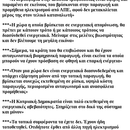
παραμένει σε εκείνους που βρίσκονται στην παραγωγή και
προμήθεια ηλεκτρισμού από ΑΠΕ, αφού δεν μετακυλίεται
μέρος της στον τελικό καταναλωτή»
***«Η χώρα η οποία βρίσκεται σε ενεργειακή απομόνωση, θα
πρέπει με κάποιον τρόπο ή με κάποιους τρόπους να
διασύνδεθεί ενεργειακά. Μείναμε στις μελέτες βιωσιμότητας
και δεν βλέπουμε τη μεγάλη εικόνα»
***«Σήμερα, τα κράτη που θα επιβιώσουν και θα έχουν
ανταγωνιστική βιομηχανική παραγωγή, είναι εκείνα τα οποία
μπορούν να έχουν πρόσβαση σε φθηνή και επαρκή ενέργεια»
***«Όταν μια χώρα δεν είναι ενεργειακά διασυνδεδεμένη και
υπάρχει εξάρτηση μόνον από την τοπική παραγωγή, θα
βρίσκεται συνεχώς εκτεθειμένη σε ρίσκα, υψηλά κόστη
παραγωγής, περιορισμένο ανταγωνισμό και ανασφάλεια
προμήθειας»
***«Η Κυπριακή Δημοκρατία είναι πολύ εκτεθειμένη σε
ενεργειακές αβεβαιότητες. Στηρίζεται στο δικό της σύστημα
και μόνον»
***«Τα τοπικά συμφέροντα τα έχετε δει. Έχουν ήδη
τοποθετηθεί. Οτιδήποτε έρθει από άλλη πηγή ηλεκτρισμού