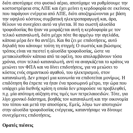
διότι αποτύχαμε στο φυσικό αέριο, αποτύχαμε να ρυθμίσουμε την
κοστοστρέφεια στις ΑΠΕ και έχει μείνει η κερδοφορία σε εκείνους
που παράγουν ενέργεια από ΑΠΕ, διότι αποζημιώνονται με βάση
την υψηλού κόστους συμβατική ηλεκτροπαραγωγή και, άρα,
θέλουν να συνεχίσει αυτό να γίνεται. Η πιο σωστή αλυσίδα
τροφοδοσίας θα ήταν να μοιράζεται αυτή η κερδοφορία με τον
τελικό καταναλωτή, διότι μέχρι πότε θα αρμέγω την αγελάδα,
κάποια μέρα δεν θα αντέξει. Και θα ζει με επιδοτήσεις, αυτό
δηλαδή που κάνουμε τούτη τη στιγμή; Ο σωστός και βιώσιμος
τρόπος είναι να πιεστεί η αλυσίδα τροφοδοσίας, ώστε να
μετακυλισθούν κάποια από τα οφέλη, που απολαμβάνουν τόσα
χρόνια, στον τελικό καταναλωτή, αντί να αναγκάζεται το κράτος να
μειώνει τον ΦΠΑ και να δίνει επιδοτήσεις, για να μειώσει το
κόστος ενός σημαντικού αγαθού, του ηλεκτρισμού, στον
καταναλωτή. Δεν μπορεί μια κοινωνία να επιδοτείται μονίμως. Η
επιδότηση θα έπρεπε να ήταν ένα προσωρινό μέτρο, την ώρα που
υπάρχει μία διεθνής κρίση η οποία δεν μπορούσε να προβλεφθεί,
π.χ. μία απότομη αύξηση στις τιμές των πετρελαιοειδών. Τότε, για
λίγο χρονικό διάστημα, βοηθάς τον καταναλωτή και την οικονομία
του τόπου και μετά την αποσύρεις. Εμείς, λόγω των αποτυχιών
στην αλυσίδα τροφοδοσίας ενέργειας, καταντήσαμε να δίνουμε
συνεχόμενες επιδοτήσεις.
Ορατές πιέσεις