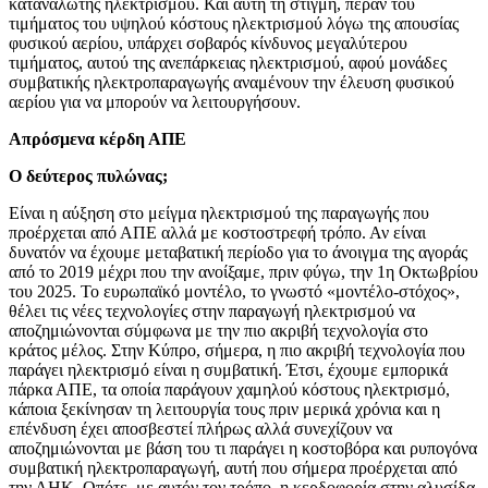
καταναλωτής ηλεκτρισμού. Και αυτή τη στιγμή, πέραν του
τιμήματος του υψηλού κόστους ηλεκτρισμού λόγω της απουσίας
φυσικού αερίου, υπάρχει σοβαρός κίνδυνος μεγαλύτερου
τιμήματος, αυτού της ανεπάρκειας ηλεκτρισμού, αφού μονάδες
συμβατικής ηλεκτροπαραγωγής αναμένουν την έλευση φυσικού
αερίου για να μπορούν να λειτουργήσουν.
Απρόσμενα κέρδη ΑΠΕ
Ο δεύτερος πυλώνας;
Είναι η αύξηση στο μείγμα ηλεκτρισμού της παραγωγής που
προέρχεται από ΑΠΕ αλλά με κοστοστρεφή τρόπο. Αν είναι
δυνατόν να έχουμε μεταβατική περίοδο για το άνοιγμα της αγοράς
από το 2019 μέχρι που την ανοίξαμε, πριν φύγω, την 1η Οκτωβρίου
του 2025. Το ευρωπαϊκό μοντέλο, το γνωστό «μοντέλο-στόχος»,
θέλει τις νέες τεχνολογίες στην παραγωγή ηλεκτρισμού να
αποζημιώνονται σύμφωνα με την πιο ακριβή τεχνολογία στο
κράτος μέλος. Στην Κύπρο, σήμερα, η πιο ακριβή τεχνολογία που
παράγει ηλεκτρισμό είναι η συμβατική. Έτσι, έχουμε εμπορικά
πάρκα ΑΠΕ, τα οποία παράγουν χαμηλού κόστους ηλεκτρισμό,
κάποια ξεκίνησαν τη λειτουργία τους πριν μερικά χρόνια και η
επένδυση έχει αποσβεστεί πλήρως αλλά συνεχίζουν να
αποζημιώνονται με βάση του τι παράγει η κοστοβόρα και ρυπογόνα
συμβατική ηλεκτροπαραγωγή, αυτή που σήμερα προέρχεται από
την ΑΗΚ. Οπότε, με αυτόν τον τρόπο, η κερδοφορία στην αλυσίδα