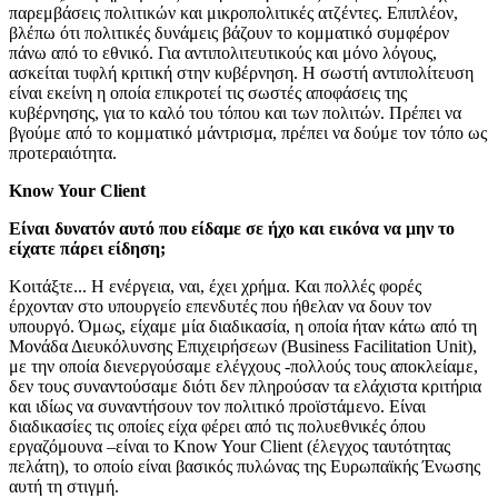
παρεμβάσεις πολιτικών και μικροπολιτικές ατζέντες. Επιπλέον,
βλέπω ότι πολιτικές δυνάμεις βάζουν το κομματικό συμφέρον
πάνω από το εθνικό. Για αντιπολιτευτικούς και μόνο λόγους,
ασκείται τυφλή κριτική στην κυβέρνηση. Η σωστή αντιπολίτευση
είναι εκείνη η οποία επικροτεί τις σωστές αποφάσεις της
κυβέρνησης, για το καλό του τόπου και των πολιτών. Πρέπει να
βγούμε από το κομματικό μάντρισμα, πρέπει να δούμε τον τόπο ως
προτεραιότητα.
Know Your Client
Είναι δυνατόν αυτό που είδαμε σε ήχο και εικόνα να μην το
είχατε πάρει είδηση;
Κοιτάξτε... Η ενέργεια, ναι, έχει χρήμα. Και πολλές φορές
έρχονταν στο υπουργείο επενδυτές που ήθελαν να δουν τον
υπουργό. Όμως, είχαμε μία διαδικασία, η οποία ήταν κάτω από τη
Μονάδα Διευκόλυνσης Επιχειρήσεων (Business Facilitation Unit),
με την οποία διενεργούσαμε ελέγχους -πολλούς τους αποκλείαμε,
δεν τους συναντούσαμε διότι δεν πληρούσαν τα ελάχιστα κριτήρια
και ιδίως να συναντήσουν τον πολιτικό προϊστάμενο. Είναι
διαδικασίες τις οποίες είχα φέρει από τις πολυεθνικές όπου
εργαζόμουνα –είναι το Know Your Client (έλεγχος ταυτότητας
πελάτη), το οποίο είναι βασικός πυλώνας της Ευρωπαϊκής Ένωσης
αυτή τη στιγμή.