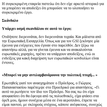
Η συγκεκριμένη εταιρεία πιστεύω ότι δεν είχε αρκετό ιστορικό για
να μπορέσει να αποδείξει ότι μπορούσε να το υλοποιήσει το
συγκεκριμένο έργο.
Σκάνδαλο
Υπάρχει οσμή σκανδάλου σε αυτό το έργο;
Οτιδήποτε διερευνάται, δεν διερευνάται τυχαία. Και μάλιστα από
την Ευρωπαϊκή Εισαγγελία. Όπως και για τον GSI ξεκίνησε μία
έρευνα για ενέργειες που έγιναν στο παρελθόν. Δεν ξέρω να
απαντήσω αλλά, για να γίνεται έρευνα και να ανακαλούνται
ευρωπαϊκές χορηγίες, πρέπει να υπάρχουν αποδείξεις, ενώ οι
ενδείξεις για κακή διαχείριση των ευρωπαϊκών κονδυλίων είναι
έντονες.
«Μπορεί να μην αντιλαμβανόμουνα την πολιτική πτυχή... »
Ερωτηθείς γιατί τον ανασχημάτισε ο Πρόεδρος, ο Γιώργος
Παπαναστασίου παρέπεμψε στο Προεδρικό για απαντήσεις. «Γι
αυτό να ρωτήσετε τον ίδιο τον Πρόεδρο. Να σας πω ότι είχα
αποφασίσει ότι θα έφευγα από τις πολυεθνικές, είχα φτάσει στα
όριΆ μου, ήμουν συνέχεια μέσα σε ένα αεροπλάνο, έπρεπε να
είμαι παντού, με σκληρούς στόχους, κάποτε ανέφικτους, συνεχώς