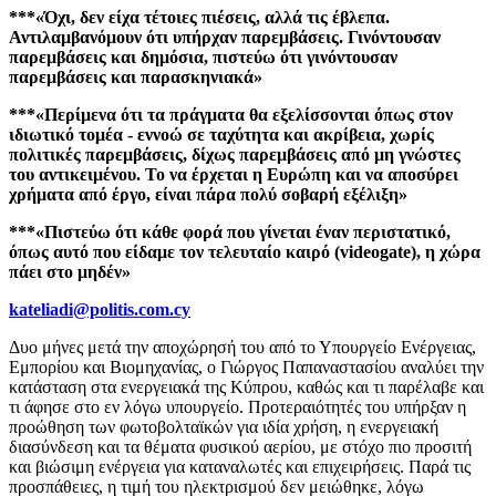
***«Όχι, δεν είχα τέτοιες πιέσεις, αλλά τις έβλεπα.
Αντιλαμβανόμουν ότι υπήρχαν παρεμβάσεις. Γινόντουσαν
παρεμβάσεις και δημόσια, πιστεύω ότι γινόντουσαν
παρεμβάσεις και παρασκηνιακά»
***«Περίμενα ότι τα πράγματα θα εξελίσσονται όπως στον
ιδιωτικό τομέα - εννοώ σε ταχύτητα και ακρίβεια, χωρίς
πολιτικές παρεμβάσεις, δίχως παρεμβάσεις από μη γνώστες
του αντικειμένου. Το να έρχεται η Ευρώπη και να αποσύρει
χρήματα από έργο, είναι πάρα πολύ σοβαρή εξέλιξη»
***«Πιστεύω ότι κάθε φορά που γίνεται έναν περιστατικό,
όπως αυτό που είδαμε τον τελευταίο καιρό (videogate), η χώρα
πάει στο μηδέν»
kateliadi@politis.com.cy
Δυο μήνες μετά την αποχώρησή του από το Υπουργείο Ενέργειας,
Εμπορίου και Βιομηχανίας, ο Γιώργος Παπαναστασίου αναλύει την
κατάσταση στα ενεργειακά της Κύπρου, καθώς και τι παρέλαβε και
τι άφησε στο εν λόγω υπουργείο. Προτεραιότητές του υπήρξαν η
προώθηση των φωτοβολταϊκών για ιδία χρήση, η ενεργειακή
διασύνδεση και τα θέματα φυσικού αερίου, με στόχο πιο προσιτή
και βιώσιμη ενέργεια για καταναλωτές και επιχειρήσεις. Παρά τις
προσπάθειες, η τιμή του ηλεκτρισμού δεν μειώθηκε, λόγω