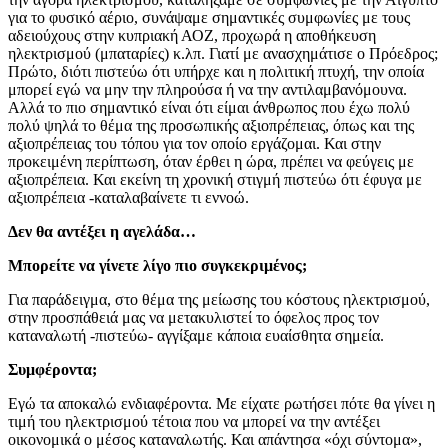
για το φυσικό αέριο, συνάψαμε σημαντικές συμφωνίες με τους
αδειούχους στην κυπριακή ΑΟΖ, προχωρά η αποθήκευση
ηλεκτρισμού (μπαταρίες) κ.λπ. Γιατί με ανασχημάτισε ο Πρόεδρος;
Πρώτο, διότι πιστεύω ότι υπήρχε και η πολιτική πτυχή, την οποία
μπορεί εγώ να μην την πληρούσα ή να την αντιλαμβανόμουνα.
Αλλά το πιο σημαντικό είναι ότι είμαι άνθρωπος που έχω πολύ
πολύ ψηλά το θέμα της προσωπικής αξιοπρέπειας, όπως και της
αξιοπρέπειας του τόπου για τον οποίο εργάζομαι. Και στην
προκειμένη περίπτωση, όταν έρθει η ώρα, πρέπει να φεύγεις με
αξιοπρέπεια. Και εκείνη τη χρονική στιγμή πιστεύω ότι έφυγα με
αξιοπρέπεια -καταλαβαίνετε τι εννοώ.
Δεν θα αντέξει η αγελάδα…
Μπορείτε να γίνετε λίγο πιο συγκεκριμένος;
Για παράδειγμα, στο θέμα της μείωσης του κόστους ηλεκτρισμού,
στην προσπάθειά μας να μετακυλιστεί το όφελος προς τον
καταναλωτή -πιστεύω- αγγίξαμε κάποια ευαίσθητα σημεία.
Συμφέροντα;
Εγώ τα αποκαλώ ενδιαφέροντα. Με είχατε ρωτήσει πότε θα γίνει η
τιμή του ηλεκτρισμού τέτοια που να μπορεί να την αντέξει
οικονομικά ο μέσος καταναλωτής. Και απάντησα «όχι σύντομα»,