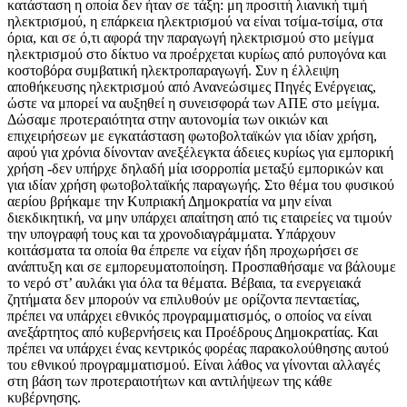
κατάσταση η οποία δεν ήταν σε τάξη: μη προσιτή λιανική τιμή
ηλεκτρισμού, η επάρκεια ηλεκτρισμού να είναι τσίμα-τσίμα, στα
όρια, και σε ό,τι αφορά την παραγωγή ηλεκτρισμού στο μείγμα
ηλεκτρισμού στο δίκτυο να προέρχεται κυρίως από ρυπογόνα και
κοστοβόρα συμβατική ηλεκτροπαραγωγή. Συν η έλλειψη
αποθήκευσης ηλεκτρισμού από Ανανεώσιμες Πηγές Ενέργειας,
ώστε να μπορεί να αυξηθεί η συνεισφορά των ΑΠΕ στο μείγμα.
Δώσαμε προτεραιότητα στην αυτονομία των οικιών και
επιχειρήσεων με εγκατάσταση φωτοβολταϊκών για ιδίαν χρήση,
αφού για χρόνια δίνονταν ανεξέλεγκτα άδειες κυρίως για εμπορική
χρήση -δεν υπήρχε δηλαδή μία ισορροπία μεταξύ εμπορικών και
για ιδίαν χρήση φωτοβολταϊκής παραγωγής. Στο θέμα του φυσικού
αερίου βρήκαμε την Κυπριακή Δημοκρατία να μην είναι
διεκδικητική, να μην υπάρχει απαίτηση από τις εταιρείες να τιμούν
την υπογραφή τους και τα χρονοδιαγράμματα. Υπάρχουν
κοιτάσματα τα οποία θα έπρεπε να είχαν ήδη προχωρήσει σε
ανάπτυξη και σε εμπορευματοποίηση. Προσπαθήσαμε να βάλουμε
το νερό στ’ αυλάκι για όλα τα θέματα. Βέβαια, τα ενεργειακά
ζητήματα δεν μπορούν να επιλυθούν με ορίζοντα πενταετίας,
πρέπει να υπάρχει εθνικός προγραμματισμός, ο οποίος να είναι
ανεξάρτητος από κυβερνήσεις και Προέδρους Δημοκρατίας. Και
πρέπει να υπάρχει ένας κεντρικός φορέας παρακολούθησης αυτού
του εθνικού προγραμματισμού. Είναι λάθος να γίνονται αλλαγές
στη βάση των προτεραιοτήτων και αντιλήψεων της κάθε
κυβέρνησης.