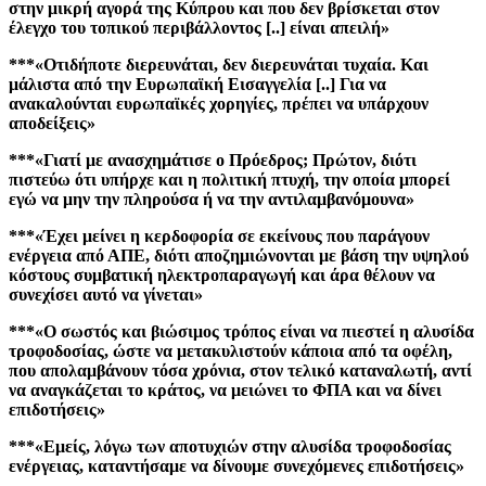
στην μικρή αγορά της Κύπρου και που δεν βρίσκεται στον
έλεγχο του τοπικού περιβάλλοντος [..] είναι απειλή»
***«Οτιδήποτε διερευνάται, δεν διερευνάται τυχαία. Και
μάλιστα από την Ευρωπαϊκή Εισαγγελία [..] Για να
ανακαλούνται ευρωπαϊκές χορηγίες, πρέπει να υπάρχουν
αποδείξεις»
***«Γιατί με ανασχημάτισε ο Πρόεδρος; Πρώτον, διότι
πιστεύω ότι υπήρχε και η πολιτική πτυχή, την οποία μπορεί
εγώ να μην την πληρούσα ή να την αντιλαμβανόμουνα»
***«Έχει μείνει η κερδοφορία σε εκείνους που παράγουν
ενέργεια από ΑΠΕ, διότι αποζημιώνονται με βάση την υψηλού
κόστους συμβατική ηλεκτροπαραγωγή και άρα θέλουν να
συνεχίσει αυτό να γίνεται»
***«Ο σωστός και βιώσιμος τρόπος είναι να πιεστεί η αλυσίδα
τροφοδοσίας, ώστε να μετακυλιστούν κάποια από τα οφέλη,
που απολαμβάνουν τόσα χρόνια, στον τελικό καταναλωτή, αντί
να αναγκάζεται το κράτος, να μειώνει το ΦΠΑ και να δίνει
επιδοτήσεις»
***«Εμείς, λόγω των αποτυχιών στην αλυσίδα τροφοδοσίας
ενέργειας, καταντήσαμε να δίνουμε συνεχόμενες επιδοτήσεις»