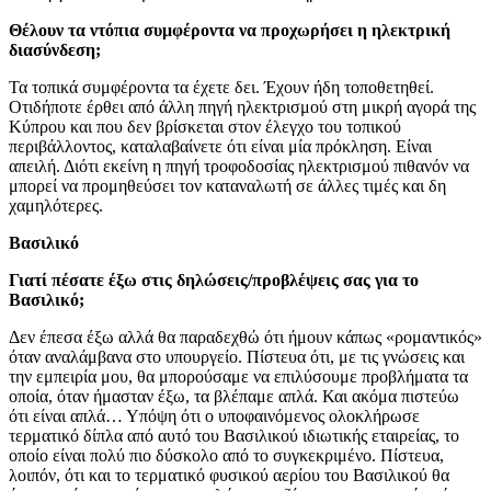
Θέλουν τα ντόπια συμφέροντα να προχωρήσει η ηλεκτρική
διασύνδεση;
Τα τοπικά συμφέροντα τα έχετε δει. Έχουν ήδη τοποθετηθεί.
Οτιδήποτε έρθει από άλλη πηγή ηλεκτρισμού στη μικρή αγορά της
Κύπρου και που δεν βρίσκεται στον έλεγχο του τοπικού
περιβάλλοντος, καταλαβαίνετε ότι είναι μία πρόκληση. Είναι
απειλή. Διότι εκείνη η πηγή τροφοδοσίας ηλεκτρισμού πιθανόν να
μπορεί να προμηθεύσει τον καταναλωτή σε άλλες τιμές και δη
χαμηλότερες.
Βασιλικό
Γιατί πέσατε έξω στις δηλώσεις/προβλέψεις σας για το
Βασιλικό;
Δεν έπεσα έξω αλλά θα παραδεχθώ ότι ήμουν κάπως «ρομαντικός»
όταν αναλάμβανα στο υπουργείο. Πίστευα ότι, με τις γνώσεις και
την εμπειρία μου, θα μπορούσαμε να επιλύσουμε προβλήματα τα
οποία, όταν ήμασταν έξω, τα βλέπαμε απλά. Και ακόμα πιστεύω
ότι είναι απλά… Υπόψη ότι ο υποφαινόμενος ολοκλήρωσε
τερματικό δίπλα από αυτό του Βασιλικού ιδιωτικής εταιρείας, το
οποίο είναι πολύ πιο δύσκολο από το συγκεκριμένο. Πίστευα,
λοιπόν, ότι και το τερματικό φυσικού αερίου του Βασιλικού θα