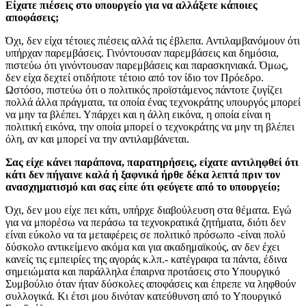
Είχατε πιέσεις στο υπουργείο για να αλλάξετε κάποιες
αποφάσεις;
Όχι, δεν είχα τέτοιες πιέσεις αλλά τις έβλεπα. Αντιλαμβανόμουν ότι
υπήρχαν παρεμβάσεις. Γινόντουσαν παρεμβάσεις και δημόσια,
πιστεύω ότι γινόντουσαν παρεμβάσεις και παρασκηνιακά. Όμως,
δεν είχα δεχτεί οτιδήποτε τέτοιο από τον ίδιο τον Πρόεδρο.
Ωστόσο, πιστεύω ότι ο πολιτικός προϊστάμενος πάντοτε ζυγίζει
πολλά άλλα πράγματα, τα οποία ένας τεχνοκράτης υπουργός μπορεί
να μην τα βλέπει. Υπάρχει και η άλλη εικόνα, η οποία είναι η
πολιτική εικόνα, την οποία μπορεί ο τεχνοκράτης να μην τη βλέπει
όλη, αν και μπορεί να την αντιλαμβάνεται.
Σας είχε κάνει παράπονα, παρατηρήσεις, είχατε αντιληφθεί ότι
κάτι δεν πήγαινε καλά ή ξαφνικά ήρθε δέκα λεπτά πριν τον
ανασχηματισμό και σας είπε ότι φεύγετε από το υπουργείο;
Όχι, δεν μου είχε πει κάτι, υπήρχε διαβούλευση στα θέματα. Εγώ
για να μπορέσω να περάσω τα τεχνοκρατικά ζητήματα, διότι δεν
είναι εύκολο να τα μεταφέρεις σε πολιτικό πρόσωπο -είναι πολύ
δύσκολο αντικείμενο ακόμα και για ακαδημαϊκούς, αν δεν έχει
κανείς τις εμπειρίες της αγοράς κ.λπ.- κατέγραφα τα πάντα, έδινα
σημειώματα και παράλληλα έπαιρνα προτάσεις στο Υπουργικό
Συμβούλιο όταν ήταν δύσκολες αποφάσεις και έπρεπε να ληφθούν
συλλογικά. Κι έτσι μου δινόταν κατεύθυνση από το Υπουργικό