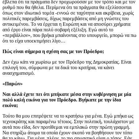
έβλεπα ότι τα πράγματα δεν προχωρούσαν με τον τρόπο και με τον
ρυθμό που θα ήθελα. Περίμενα ότι τα πράγματα θα εξελίσσονται
όπως στον ιδιωτικό τομέα -εννοώ σε ταχύτητα και ακρίβεια, χωρίς
πολιτικές παρεμβάσεις, δίχως παρεμβάσεις από μη γνώστες του
αντικειμένου. Το να έρχεται η Ευρώπη και να αποσύρει χρήματα
από έργο είναι πάρα πολύ σοβαρή εξέλιξη. Εγώ αυτό το
«περιβάλλον», που βρήκα μπαίνοντας στο υπουργείο, μπορώ να πω
ότι το είχα υποεκτιμήσει λίγο…
Πώς είναι σήμερα η σχέση σας με τον Πρόεδρο;
Δεν έχω κάτι να χωρίσω με τον Πρόεδρο της Δημοκρατίας. Είναι
επιλογή του, σύμφωνα με τα δικά του κριτήρια, να κάνει
ανασχηματισμό.
«Παρών»
Ναι αλλά έχετε πει ότι μπήκατε μέσα στην κυβέρνηση με μία
πολύ καλή εικόνα για τον Πρόεδρο. Βγήκατε με την ίδια
εικόνα;
Τούτο θα μου επιτρέψετε να το κρατήσω για μένα. Εγώ μπήκα ως
τεχνοκράτης και παραμένω τέτοιος. Στην πολιτική, τουλάχιστον με
αυτά που είδα, δεν προτίθεμαι να εμπλακώ στην πρώτη γραμμή.
Να στηρίξω άτομα τα οποία έχουν σκοπό να βοηθήσουν τον τόπο
θα το κάνω. Για μένα, πλέον, το πιο σημαντικό είναι ο τόπος. Εάν