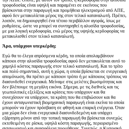
τροφοδοσίας είναι υψηλή και παραμένει σε εκείνους που
βρίσκονται στην παραγωγή και προμήθεια ηλεκτρισμού από ΑΠΕ,
αφού δεν μετακυλίεται μέρος της στον τελικό καταναλωτή. Πρέπει,
λοιπόν, να δημιουργηθεί ένα τέτοιο περιβάλλον αγοράς, ίσως με
ρυθμίσεις, ώστε να μπορεί να συντηρηθεί η αλυσίδα τροφοδοσίας,
με μια λογική κερδοφορία, ενώ μέρος της υψηλής κερδοφορίας να
μετακυλισθεί στον τελικό καταναλωτή.
Άρα, υπάρχουν υπερκέρδη;
Εγώ θα το έλεγα απρόσμενα κέρδη, τα οποία απολαμβάνουν
κάποιοι στην αλυσίδα τροφοδοσίας αφού δεν μετακυλίεται αυτό το
χαμηλό κόστος παραγωγής στον τελικό καταναλωτή. Και το τρίτο
και πολύ σημαντικό, αυτή η χώρα, η οποία βρίσκεται σε ενεργειακή
απομόνωση, θα πρέπει με κάποιον τρόπο ή με κάποιους τρόπους να
διασυνδεθεί ενεργειακά. Μείναμε στις μελέτες βιωσιμότητας και
δεν βλέπουμε τη μεγάλη εικόνα. Σήμερα, με τις διεθνείς και τις
γεωπολιτικές εξελίξεις και κρίσεις που υπάρχουν και θα
συνεχίσουν να υπάρχουν, τα κράτη που θα επιβιώσουν και θα
έχουν ανταγωνιστική βιομηχανική παραγωγή είναι εκείνα τα οποία
μπορούν να έχουν πρόσβαση σε φθηνή και επαρκή ενέργεια. Όταν
μια χώρα δεν είναι ενεργειακά διασυνδεδεμένη και υπάρχει
εξάρτηση μόνον από την τοπική παραγωγή θα βρίσκεται συνεχώς
εκτεθειμένη σε ρίσκα, υψηλά κόστη παραγωγής, περιορισμένο
ανταγωνισμό και ανασφάλεια προμήθειας. Συνεπώς, η Κυπριακή