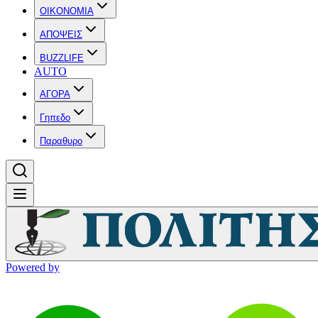
OIKONOMIA
ΑΠΟΨΕΙΣ
BUZZLIFE
AUTO
ΑΓΟΡΑ
Γηπεδο
Παραθυρο
Powered by