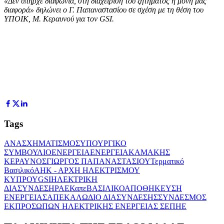
«Δεν υπήρχε διαφωνία, στη διαχείριση του ζητήματος η μόνη μας
διαφορά» δηλώνει ο Γ. Παπαναστασίου σε σχέση με τη θέση του
ΥΠΟΙΚ, Μ. Κεραυνού για τον GSI.
Tags
ΑΝΑΣΧΗΜΑΤΙΣΜΟΣ
ΥΠΟΥΡΓΙΚΟ
ΣΥΜΒΟΥΛΙΟ
ΕΝΕΡΓΕΙΑ
ΕΝΕΡΓΕΙΑΚΑ
ΜΑΚΗΣ
ΚΕΡΑΥΝΟΣ
ΓΙΩΡΓΟΣ ΠΑΠΑΝΑΣΤΑΣΙΟΥ
Τερματικό
Βασιλικό
ΑΗΚ - ΑΡΧΗ ΗΛΕΚΤΡΙΣΜΟΥ
ΚΥΠΡΟΥ
GSI
ΗΛΕΚΤΡΙΚΗ
ΔΙΑΣΥΝΔΕΣΗ
ΡΑΕΚ
απε
ΒΑΣΙΛΙΚΟ
ΑΠΟΘΗΚΕΥΣΗ
ΕΝΕΡΓΕΙΑΣ
ΑΠΕ
ΚΑΛΩΔΙΟ ΔΙΑΣΥΝΔΕΣΗΣ
ΣΥΝΔΕΣΜΟΣ
ΕΚΠΡΟΣΩΠΩΝ ΗΛΕΚΤΡΙΚΗΣ ΕΝΕΡΓΕΙΑΣ ΣΕΠΗΕ