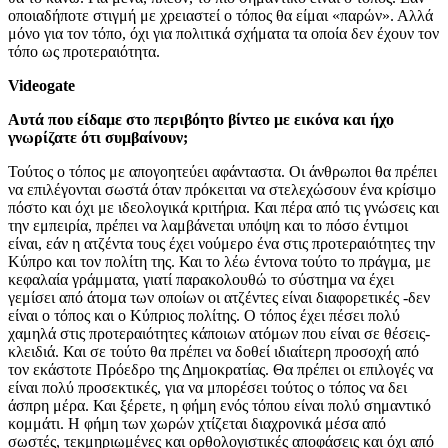
οποιαδήποτε στιγμή με χρειαστεί ο τόπος θα είμαι «παρών». Αλλά
μόνο για τον τόπο, όχι για πολιτικά σχήματα τα οποία δεν έχουν τον
τόπο ως προτεραιότητα.
Videogate
Αυτά που είδαμε στο περιβόητο βίντεο με εικόνα και ήχο
γνωρίζατε ότι συμβαίνουν;
Τούτος ο τόπος με απογοητεύει αφάνταστα. Οι άνθρωποι θα πρέπει
να επιλέγονται σωστά όταν πρόκειται να στελεχώσουν ένα κρίσιμο
πόστο και όχι με ιδεολογικά κριτήρια. Και πέρα από τις γνώσεις και
την εμπειρία, πρέπει να λαμβάνεται υπόψη και το πόσο έντιμοι
είναι, εάν η ατζέντα τους έχει νούμερο ένα στις προτεραιότητες την
Κύπρο και τον πολίτη της. Και το λέω έντονα τούτο το πράγμα, με
κεφαλαία γράμματα, γιατί παρακολουθώ το σύστημα να έχει
γεμίσει από άτομα των οποίων οι ατζέντες είναι διαφορετικές -δεν
είναι ο τόπος και ο Κύπριος πολίτης. Ο τόπος έχει πέσει πολύ
χαμηλά στις προτεραιότητες κάποιων ατόμων που είναι σε θέσεις-
κλειδιά. Και σε τούτο θα πρέπει να δοθεί ιδιαίτερη προσοχή από
τον εκάστοτε Πρόεδρο της Δημοκρατίας. Θα πρέπει οι επιλογές να
είναι πολύ προσεκτικές, για να μπορέσει τούτος ο τόπος να δει
άσπρη μέρα. Και ξέρετε, η φήμη ενός τόπου είναι πολύ σημαντικό
κομμάτι. Η φήμη των χωρών χτίζεται διαχρονικά μέσα από
σωστές, τεκμηριωμένες και ορθολογιστικές αποφάσεις και όχι από