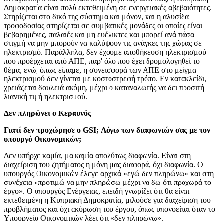
Δημοκρατία είναι πολύ εκτεθειμένη σε ενεργειακές αβεβαιότητες.
Στηρίζεται στο δικό της σύστημα και μόνον, και η αλυσίδα
τροφοδοσίας στηρίζεται σε συμβατικές μονάδες οι οποίες είναι
βεβαρημένες, παλαιές και μη ευέλικτες και μπορεί ανά πάσα
στιγμή να μην μπορούν να καλύψουν τις ανάγκες της χώρας σε
ηλεκτρισμό. Παράλληλα, δεν έχουμε αποθήκευση ηλεκτρισμού
που προέρχεται από ΑΠΕ, παρ' όλο που έχει δρομολογηθεί το
θέμα, ενώ, όπως είπαμε, η συνεισφορά των ΑΠΕ στο μείγμα
ηλεκτρισμού δεν γίνεται με κοστοστρεφή τρόπο. Εν κατακλείδι,
χρειάζεται δουλειά ακόμη, μέχρι ο καταναλωτής να δει προσιτή
λιανική τιμή ηλεκτρισμού.
Δεν πληρώνει ο Κεραυνός
Γιατί δεν προχώρησε ο GSI; Λόγω των διαφωνιών σας με τον
υπουργό Οικονομικών;
Δεν υπήρχε καμία, μα καμία απολύτως διαφωνία. Είναι στη
διαχείριση του ζητήματος η μόνη μας διαφορά, όχι διαφωνία. Ο
υπουργός Οικονομικών έλεγε αρχικά «εγώ δεν πληρώνω» και στη
συνέχεια «προτιμώ να μην πληρώσω μέχρι να δω ότι προχωρά το
έργο». Ο υπουργός Ενέργειας, επειδή γνωρίζει ότι θα είναι
εκτεθειμένη η Κυπριακή Δημοκρατία, μιλούσε για διαχείριση του
προβλήματος και όχι ακύρωση του έργου, όπως υπονοείται όταν το
Υπουργείο Οικονομικών λέει ότι «δεν πληρώνω».