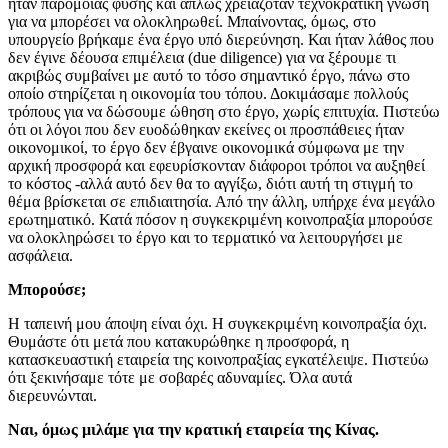
ήταν παρόμοιας φύσης και απλώς χρειαζόταν τεχνοκρατική γνώση
για να μπορέσει να ολοκληρωθεί. Μπαίνοντας, όμως, στο
υπουργείο βρήκαμε ένα έργο υπό διερεύνηση. Και ήταν λάθος που
δεν έγινε δέουσα επιμέλεια (due diligence) για να ξέρουμε τι
ακριβώς συμβαίνει με αυτό το τόσο σημαντικό έργο, πάνω στο
οποίο στηρίζεται η οικονομία του τόπου. Δοκιμάσαμε πολλούς
τρόπους για να δώσουμε ώθηση στο έργο, χωρίς επιτυχία. Πιστεύω
ότι οι λόγοι που δεν ευοδώθηκαν εκείνες οι προσπάθειες ήταν
οικονομικοί, το έργο δεν έβγαινε οικονομικά σύμφωνα με την
αρχική προσφορά και εφευρίσκονταν διάφοροι τρόποι να αυξηθεί
το κόστος -αλλά αυτό δεν θα το αγγίξω, διότι αυτή τη στιγμή το
θέμα βρίσκεται σε επιδιαιτησία. Από την άλλη, υπήρχε ένα μεγάλο
ερωτηματικό. Κατά πόσον η συγκεκριμένη κοινοπραξία μπορούσε
να ολοκληρώσει το έργο και το τερματικό να λειτουργήσει με
ασφάλεια.
Μπορούσε;
Η ταπεινή μου άποψη είναι όχι. Η συγκεκριμένη κοινοπραξία όχι.
Θυμάστε ότι μετά που κατακυρώθηκε η προσφορά, η
κατασκευαστική εταιρεία της κοινοπραξίας εγκατέλειψε. Πιστεύω
ότι ξεκινήσαμε τότε με σοβαρές αδυναμίες. Όλα αυτά
διερευνώνται.
Ναι, όμως μιλάμε για την κρατική εταιρεία της Κίνας.