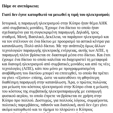
Πάμε σε ανεπάρκεια;
Γιατί δεν έγινε κατορθωτό να μειωθεί η τιμή του ηλεκτρισμού;
Ιστορικά, η παραγωγή ηλεκτρισμού στην Κύπρο ήταν θέμα ΑΗΚ
-από συμβατικές μονάδες. Έχουμε ένα δίκτυο το οποίο ήταν
σχεδιασμένο για τη συγκεκριμένη παραγωγή. Δηλαδή, τρεις
σταθμοί, Μονή, Βασιλικό, Δεκέλεια, να παράγουν ηλεκτρισμό και
να τον στέλνουν σε ένα δίκτυο με προορισμό τα αστικά κέντρα για
κατανάλωση. Πολύ απλό δίκτυο. Με την ανάπτυξη όμως άλλων
τεχνολογιών παραγωγής ηλεκτρικής ενέργειας, αυτής των ΑΠΕ, η
παραγωγή πλέον βρίσκεται σε διασπορά μέσα στο δίκτυο. Και έτσι
έχουμε ένα δίκτυο το οποίο καλείται να διαχειριστεί τη μεταφορά
και διανομή ηλεκτρισμού από συμβατικές μονάδες και από τις νέες
τεχνολογίες (ΑΠΕ), κάτι που μόνο με προγραμματισμένη
αναβάθμιση του δικτύου μπορεί να επιτευχθεί, το οποίο θα πρέπει
να γίνει «έξυπνο» επίσης, ώστε να κατευθύνει τη φθηνότερη
διαθέσιμη παραγωγή στην κατανάλωση. Άρα, ο πρώτος πυλώνας
για μείωση του κόστους ηλεκτρισμού στην Κύπρο είναι η μείωση
του κόστους της συμβατικής ηλεκτροπαραγωγής με εισαγωγή
φυσικού αερίου, το οποίο έπρεπε να βρίσκεται σε χρήση στην
Κύπρο προ πολλού. Δυστυχώς, για πολλούς λόγους, συμφέροντα,
πολιτικές παρεμβάσεις, πιθανόν και διαπλοκή, αυτό δεν έχει γίνει
ακόμα κατορθωτό και το τίμημα το πληρώνει ο Κύπριος