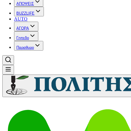
ΑΠΟΨΕΙΣ
BUZZLIFE
AUTO
ΑΓΟΡΑ
Γηπεδο
Παραθυρο